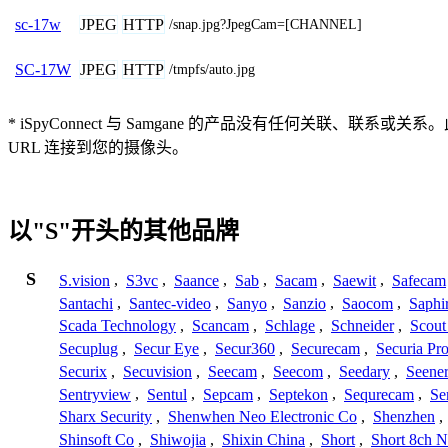
JPEG
HTTP
sc-17w
/snap.jpg?JpegCam=[CHANNEL]
JPEG
HTTP
SC-17W
/tmpfs/auto.jpg
* iSpyConnect 与 Samgane 的产品没有任何
URL 连接到您的摄像头。
以"S"开头的其他品牌
S
S.vision
,
S3vc
,
Saance
,
Sab
,
Sacam
,
Saewit
,
Safecam
Santachi
,
Santec-video
,
Sanyo
,
Sanzio
,
Saocom
,
Saphi
Scada Technology
,
Scancam
,
Schlage
,
Schneider
,
Scout
Secuplug
,
Secur Eye
,
Secur360
,
Securecam
,
Securia Pr
Securix
,
Secuvision
,
Seecam
,
Seecom
,
Seedary
,
Seene
Sentryview
,
Sentul
,
Sepcam
,
Septekon
,
Sequrecam
,
Se
Sharx Security
,
Shenwhen Neo Electronic Co
,
Shenzhen
,
Shinsoft Co
,
Shiwojia
,
Shixin China
,
Short
,
Short 8ch N