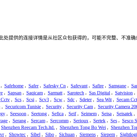
关联、联系或关系。此处提供的连接详情是从社区众包获得的，可能不完整
,
Safehome
,
Safer
,
Safesky Cn
,
Safevant
,
Safire
,
Samgane
,
Sa
re
,
Sapsan
,
Saqicam
,
Sarmatt
,
Sarotech
,
Sas Digital
,
Satvision
,
 Cctv
,
Scs
,
Scsi
,
Scv3
,
Scw
,
Sdc
,
Sdeter
,
Sea Wit
,
Secam Cc
o
,
Securicom Tunisie
,
Security
,
Security Cam
,
Security Camera 20
rgy
,
Seesoon
,
Seetong
,
Sefica
,
Seif
,
Seimem
,
Seisa
,
Seisatek
,
rage
,
Serang
,
Sercam
,
Sercomm
,
Serioux
,
Sertek
,
Ses
,
Sesco S
Shenzhen Reecam Tech.ltd.
,
Shenzhen Tong Bo Wei
,
Shenzhen To
vr
,
Showtec
,
Sibel
,
Sibo
,
Sichuan
,
Siemens
,
Siepem
,
Sightlog