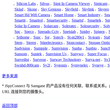
,
Silicon Labs
,
Silvus
,
Simi Ip Camera Viewer
,
Simicam
Sklad
,
Skone
,
Sky Genious
,
Skyfield
,
Skylink
,
Skyreo
Smart Hd Wifi Camera
,
Smart Home
,
Smart Industry
,
Sma
Smartit
,
Smartrol
,
Smartsecurity
,
Smartsf
,
Smarttek
,
Sm
Solar Ip Camera
,
Solarcam
,
Soleratec
,
Solosecurity
,
Sol
Spc
,
Speco
,
Sperado Cctv
,
Spetslab
,
Spider
,
Spigen
,
,
Srihome
,
Sspc
,
Sst
,
Sstech
,
St-nt280e1
,
St-team
,
Sta
Stem
,
Steren
,
Stipelectronics
,
Stopcontact
,
Storage Opti
Sudvision
,
Sumpple
,
Sumvision
,
Sunba
,
Sunbio
,
Sunc
Sunsom
,
Suntek
,
Sunvision Us
,
Sunywo
,
Super Focus
,
Surveilist
,
Surveon
,
Surway Technology
,
Surya-net
,
Sv3
Swnhd-800cam
,
Sy2l
,
Sygonix
,
Symynelec
,
Syneye
,
S
更多来源
* iSpyConnect 与 Samgane 的产品没有任何
URL 连接到您的摄像头。
返回顶部