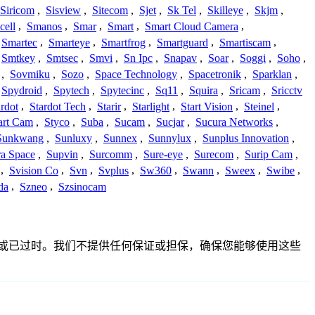
Siricom
,
Sisview
,
Sitecom
,
Sjet
,
Sk Tel
,
Skilleye
,
Skjm
,
cell
,
Smanos
,
Smar
,
Smart
,
Smart Cloud Camera
,
Smartec
,
Smarteye
,
Smartfrog
,
Smartguard
,
Smartiscam
,
Smtkey
,
Smtsec
,
Smvi
,
Sn Ipc
,
Snapav
,
Soar
,
Soggi
,
Soho
,
,
Sovmiku
,
Sozo
,
Space Technology
,
Spacetronik
,
Sparklan
,
Spydroid
,
Spytech
,
Spytecinc
,
Sq11
,
Squira
,
Sricam
,
Sricctv
ardot
,
Stardot Tech
,
Starir
,
Starlight
,
Start Vision
,
Steinel
,
art Cam
,
Styco
,
Suba
,
Sucam
,
Sucjar
,
Sucura Networks
,
Sunkwang
,
Sunluxy
,
Sunnex
,
Sunnylux
,
Sunplus Innovation
,
a Space
,
Supvin
,
Surcomm
,
Sure-eye
,
Surecom
,
Surip Cam
,
,
Svision Co
,
Svn
,
Svplus
,
Sw360
,
Swann
,
Sweex
,
Swibe
,
da
,
Szneo
,
Szsinocam
、不准确或已过时。我们不提供任何保证或担保，确保您能够使用这些