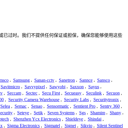
、不准确或已过时。我们不提供任何保证或担保，确保您能够使用这些
msco
,
Samsung
,
Sanan-cctv
,
Sanetron
,
Sannce
,
Sansco
,
Savitmicro
,
Savvypixel
,
Sawyobi
,
Saxxon
,
Sayus
,
tv
,
Seccam
,
Sectec
,
Secu First
,
Secueasy
,
Seculink
,
Secuon
,
00
,
Security Camera Warehouse
,
Security Labs
,
Securitytronix
,
Selea
,
Semac
,
Senao
,
Sensormatic
,
Sentient Pro
,
Sentry 360
,
ecurity
,
Seteye
,
Setik
,
Seven Systems
,
Sgs
,
Shamim
,
Shany
,
ptech
,
Shenzhen Ycx Electronics
,
Shieldeye
,
Shindai
,
ix
,
Sigma Electronics
,
Sigmatel
,
Signet
,
Sikvio
,
Silent Sentinel