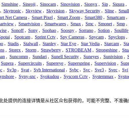
,
Simshine
,
Sineoji
,
Sinocam
,
Sinovision
,
Sionyx
,
Sip
,
Siqura
,
,
Skytronic
,
Skyview
,
Skyvision
,
Skyway Security
,
Sline
,
Small
rt Net Camera
,
Smart Pixel
,
Smart Zoom
,
Smart380
,
Smartcam
,
artview
,
Smartvision
,
Smartwares
,
Smax
,
Smc
,
Smonet
,
Smp
,
wise
,
Sonoff
,
Sony
,
Soohao
,
Soospy
,
Sorrano
,
Sotion
,
Soullife
Spotai
,
Spotcam
,
Sprint Cctv
,
Spy Cameras
,
Spycam
,
Spyclops
,
bo
,
Stadis
,
Stalwall
,
Stanley
,
Star Eye
,
Star Vedia
,
Starcam
,
St
ons
,
Storex
,
Storm
,
Strawberry
,
STROBEAM
,
Strongshine
,
Stu
han
,
Suncomm
,
Sundari
,
Sunell Security
,
Suneyes
,
Sunivision
,
Supera
,
Supercircuits
,
Supereye
,
Superspring
,
Supervision
,
Supr
c
,
Sv3p
,
Svat
,
Svb International
,
Svbc
,
Svc
,
Sve3
,
Svec
,
Svi
ynshore
,
Syny-snc
,
Syokudou
,
Syscom Cctv
,
Systemmax
,
Systo
关联、联系或关系。此处提供的连接详情是从社区众包获得的，可能不完整