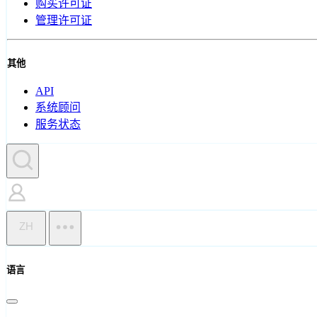
购买许可证
管理许可证
其他
API
系统顾问
服务状态
ZH
语言