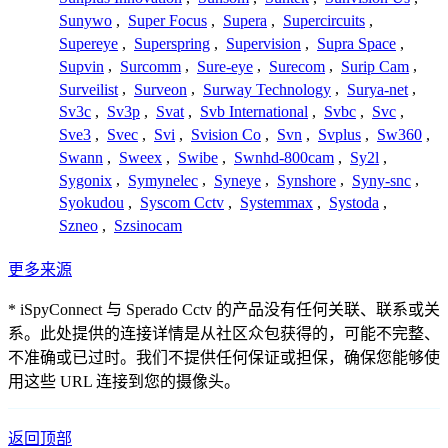
Sunywo
,
Super Focus
,
Supera
,
Supercircuits
,
Supereye
,
Superspring
,
Supervision
,
Supra Space
,
Supvin
,
Surcomm
,
Sure-eye
,
Surecom
,
Surip Cam
,
Surveilist
,
Surveon
,
Surway Technology
,
Surya-net
,
Sv3c
,
Sv3p
,
Svat
,
Svb International
,
Svbc
,
Svc
,
Sve3
,
Svec
,
Svi
,
Svision Co
,
Svn
,
Svplus
,
Sw360
,
Swann
,
Sweex
,
Swibe
,
Swnhd-800cam
,
Sy2l
,
Sygonix
,
Symynelec
,
Syneye
,
Synshore
,
Syny-snc
,
Syokudou
,
Syscom Cctv
,
Systemmax
,
Systoda
,
Szneo
,
Szsinocam
更多来源
* iSpyConnect 与 Sperado Cctv 的产品没有任何关联、联系或关
系。此处提供的连接详情是从社区众包获得的，可能不完整、
不准确或已过时。我们不提供任何保证或担保，确保您能够使
用这些 URL 连接到您的摄像头。
返回顶部