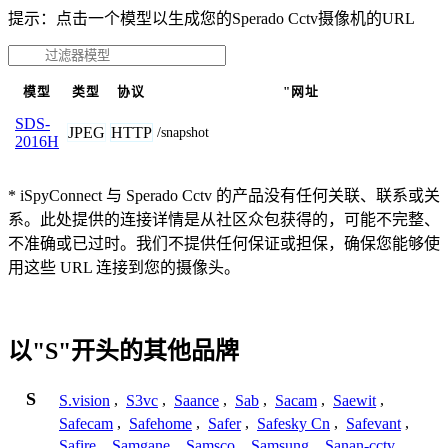
提示：点击一个模型以生成您的Sperado Cctv摄像机的URL
模型
类型
协议
"网址
SDS-
JPEG
HTTP
/snapshot
2016H
* iSpyConnect 与 Sperado Cctv 的产品没有任何关联、联系或关
系。此处提供的连接详情是从社区众包获得的，可能不完整、
不准确或已过时。我们不提供任何保证或担保，确保您能够使
用这些 URL 连接到您的摄像头。
以"S"开头的其他品牌
S
S.vision
,
S3vc
,
Saance
,
Sab
,
Sacam
,
Saewit
,
Safecam
,
Safehome
,
Safer
,
Safesky Cn
,
Safevant
,
Safire
,
Samgane
,
Samsco
,
Samsung
,
Sanan-cctv
,