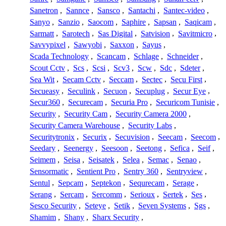
Sanetron
,
Sannce
,
Sansco
,
Santachi
,
Santec-video
,
Sanyo
,
Sanzio
,
Saocom
,
Saphire
,
Sapsan
,
Saqicam
,
Sarmatt
,
Sarotech
,
Sas Digital
,
Satvision
,
Savitmicro
,
Savvypixel
,
Sawyobi
,
Saxxon
,
Sayus
,
Scada Technology
,
Scancam
,
Schlage
,
Schneider
,
Scout Cctv
,
Scs
,
Scsi
,
Scv3
,
Scw
,
Sdc
,
Sdeter
,
Sea Wit
,
Secam Cctv
,
Seccam
,
Sectec
,
Secu First
,
Secueasy
,
Seculink
,
Secuon
,
Secuplug
,
Secur Eye
,
Secur360
,
Securecam
,
Securia Pro
,
Securicom Tunisie
,
Security
,
Security Cam
,
Security Camera 2000
,
Security Camera Warehouse
,
Security Labs
,
Securitytronix
,
Securix
,
Secuvision
,
Seecam
,
Seecom
,
Seedary
,
Seenergy
,
Seesoon
,
Seetong
,
Sefica
,
Seif
,
Seimem
,
Seisa
,
Seisatek
,
Selea
,
Semac
,
Senao
,
Sensormatic
,
Sentient Pro
,
Sentry 360
,
Sentryview
,
Sentul
,
Sepcam
,
Septekon
,
Sequrecam
,
Serage
,
Serang
,
Sercam
,
Sercomm
,
Serioux
,
Sertek
,
Ses
,
Sesco Security
,
Seteye
,
Setik
,
Seven Systems
,
Sgs
,
Shamim
,
Shany
,
Sharx Security
,