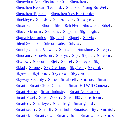
Shenwhen Neo Electronic Co
,
Shenzhen
,
Shenzhen Reecam Tech.ltd.
,
Shenzhen Tong Bo Wei
,
Shenzhen Toptech
,
Shenzhen Ycx Electronics
,
Shieldeye
,
Shindai
,
Shinsoft Co
,
Shiwojia
,
Shixin China
,
Short
,
Short 8ch Nvr
,
Showtec
,
Sibel
,
Sibo
,
Sichuan
,
Siemens
,
Siepem
,
Sightlogix
,
Sigma Electronics
,
Sigmatel
,
Signet
,
Sikvio
,
Silent Sentinel
,
Silicon Labs
,
Silvus
,
Simi Ip Camera Viewer
,
Simicam
,
Simshine
,
Sineoji
,
Sinocam
,
Sinovision
,
Sionyx
,
Sip
,
Siqura
,
Siricom
,
Sisview
,
Sitecom
,
Sjet
,
Sk Tel
,
Skilleye
,
Skjm
,
Sklad
,
Skone
,
Sky Genious
,
Skyfield
,
Skylink
,
Skyreo
,
Skytronic
,
Skyview
,
Skyvision
,
Skyway Security
,
Sline
,
Smallcell
,
Smanos
,
Smar
,
Smart
,
Smart Cloud Camera
,
Smart Hd Wifi Camera
,
Smart Home
,
Smart Industry
,
Smart Net Camera
,
Smart Pixel
,
Smart Zoom
,
Smart380
,
Smartcam
,
Smartec
,
Smarteye
,
Smartfrog
,
Smartguard
,
Smartiscam
,
Smartit
,
Smartrol
,
Smartsecurity
,
Smartsf
,
Smarttek
,
Smartview
,
Smartvision
,
Smartwares
,
Smax