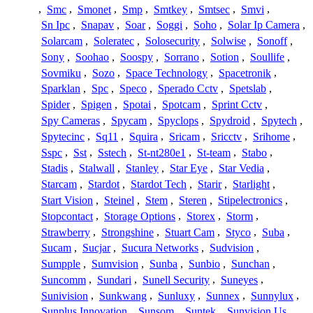
,
Smc
,
Smonet
,
Smp
,
Smtkey
,
Smtsec
,
Smvi
,
Sn Ipc
,
Snapav
,
Soar
,
Soggi
,
Soho
,
Solar Ip Camera
,
Solarcam
,
Soleratec
,
Solosecurity
,
Solwise
,
Sonoff
,
Sony
,
Soohao
,
Soospy
,
Sorrano
,
Sotion
,
Soullife
,
Sovmiku
,
Sozo
,
Space Technology
,
Spacetronik
,
Sparklan
,
Spc
,
Speco
,
Sperado Cctv
,
Spetslab
,
Spider
,
Spigen
,
Spotai
,
Spotcam
,
Sprint Cctv
,
Spy Cameras
,
Spycam
,
Spyclops
,
Spydroid
,
Spytech
,
Spytecinc
,
Sq11
,
Squira
,
Sricam
,
Sricctv
,
Srihome
,
Sspc
,
Sst
,
Sstech
,
St-nt280e1
,
St-team
,
Stabo
,
Stadis
,
Stalwall
,
Stanley
,
Star Eye
,
Star Vedia
,
Starcam
,
Stardot
,
Stardot Tech
,
Starir
,
Starlight
,
Start Vision
,
Steinel
,
Stem
,
Steren
,
Stipelectronics
,
Stopcontact
,
Storage Options
,
Storex
,
Storm
,
Strawberry
,
Strongshine
,
Stuart Cam
,
Styco
,
Suba
,
Sucam
,
Sucjar
,
Sucura Networks
,
Sudvision
,
Sumpple
,
Sumvision
,
Sunba
,
Sunbio
,
Sunchan
,
Suncomm
,
Sundari
,
Sunell Security
,
Suneyes
,
Sunivision
,
Sunkwang
,
Sunluxy
,
Sunnex
,
Sunnylux
,
Sunplus Innovation
,
Sunsom
,
Suntek
,
Sunvision Us
,