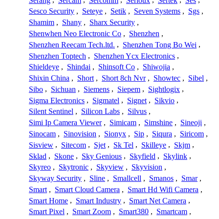
Serang
,
Sercam
,
Sercomm
,
Serioux
,
Sertek
,
Ses
,
Sesco Security
,
Seteye
,
Setik
,
Seven Systems
,
Sgs
,
Shamim
,
Shany
,
Sharx Security
,
Shenwhen Neo Electronic Co
,
Shenzhen
,
Shenzhen Reecam Tech.ltd.
,
Shenzhen Tong Bo Wei
,
Shenzhen Toptech
,
Shenzhen Ycx Electronics
,
Shieldeye
,
Shindai
,
Shinsoft Co
,
Shiwojia
,
Shixin China
,
Short
,
Short 8ch Nvr
,
Showtec
,
Sibel
,
Sibo
,
Sichuan
,
Siemens
,
Siepem
,
Sightlogix
,
Sigma Electronics
,
Sigmatel
,
Signet
,
Sikvio
,
Silent Sentinel
,
Silicon Labs
,
Silvus
,
Simi Ip Camera Viewer
,
Simicam
,
Simshine
,
Sineoji
,
Sinocam
,
Sinovision
,
Sionyx
,
Sip
,
Siqura
,
Siricom
,
Sisview
,
Sitecom
,
Sjet
,
Sk Tel
,
Skilleye
,
Skjm
,
Sklad
,
Skone
,
Sky Genious
,
Skyfield
,
Skylink
,
Skyreo
,
Skytronic
,
Skyview
,
Skyvision
,
Skyway Security
,
Sline
,
Smallcell
,
Smanos
,
Smar
,
Smart
,
Smart Cloud Camera
,
Smart Hd Wifi Camera
,
Smart Home
,
Smart Industry
,
Smart Net Camera
,
Smart Pixel
,
Smart Zoom
,
Smart380
,
Smartcam
,