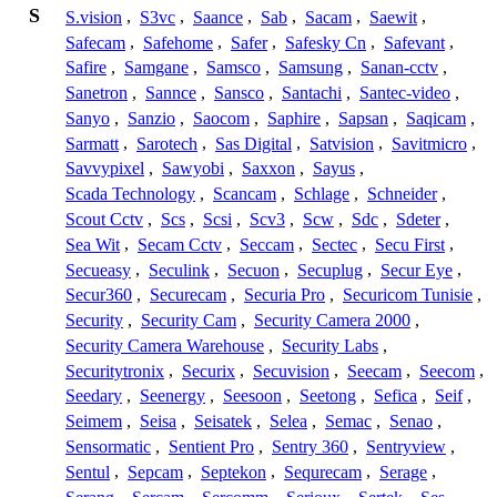
S
S.vision
,
S3vc
,
Saance
,
Sab
,
Sacam
,
Saewit
,
Safecam
,
Safehome
,
Safer
,
Safesky Cn
,
Safevant
,
Safire
,
Samgane
,
Samsco
,
Samsung
,
Sanan-cctv
,
Sanetron
,
Sannce
,
Sansco
,
Santachi
,
Santec-video
,
Sanyo
,
Sanzio
,
Saocom
,
Saphire
,
Sapsan
,
Saqicam
,
Sarmatt
,
Sarotech
,
Sas Digital
,
Satvision
,
Savitmicro
,
Savvypixel
,
Sawyobi
,
Saxxon
,
Sayus
,
Scada Technology
,
Scancam
,
Schlage
,
Schneider
,
Scout Cctv
,
Scs
,
Scsi
,
Scv3
,
Scw
,
Sdc
,
Sdeter
,
Sea Wit
,
Secam Cctv
,
Seccam
,
Sectec
,
Secu First
,
Secueasy
,
Seculink
,
Secuon
,
Secuplug
,
Secur Eye
,
Secur360
,
Securecam
,
Securia Pro
,
Securicom Tunisie
,
Security
,
Security Cam
,
Security Camera 2000
,
Security Camera Warehouse
,
Security Labs
,
Securitytronix
,
Securix
,
Secuvision
,
Seecam
,
Seecom
,
Seedary
,
Seenergy
,
Seesoon
,
Seetong
,
Sefica
,
Seif
,
Seimem
,
Seisa
,
Seisatek
,
Selea
,
Semac
,
Senao
,
Sensormatic
,
Sentient Pro
,
Sentry 360
,
Sentryview
,
Sentul
,
Sepcam
,
Septekon
,
Sequrecam
,
Serage
,