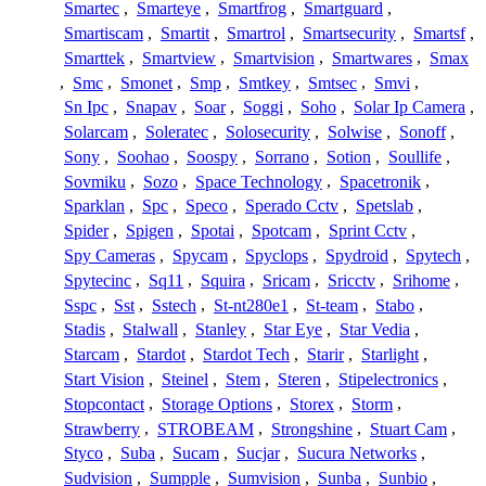
Smartec
,
Smarteye
,
Smartfrog
,
Smartguard
,
Smartiscam
,
Smartit
,
Smartrol
,
Smartsecurity
,
Smartsf
,
Smarttek
,
Smartview
,
Smartvision
,
Smartwares
,
Smax
,
Smc
,
Smonet
,
Smp
,
Smtkey
,
Smtsec
,
Smvi
,
Sn Ipc
,
Snapav
,
Soar
,
Soggi
,
Soho
,
Solar Ip Camera
,
Solarcam
,
Soleratec
,
Solosecurity
,
Solwise
,
Sonoff
,
Sony
,
Soohao
,
Soospy
,
Sorrano
,
Sotion
,
Soullife
,
Sovmiku
,
Sozo
,
Space Technology
,
Spacetronik
,
Sparklan
,
Spc
,
Speco
,
Sperado Cctv
,
Spetslab
,
Spider
,
Spigen
,
Spotai
,
Spotcam
,
Sprint Cctv
,
Spy Cameras
,
Spycam
,
Spyclops
,
Spydroid
,
Spytech
,
Spytecinc
,
Sq11
,
Squira
,
Sricam
,
Sricctv
,
Srihome
,
Sspc
,
Sst
,
Sstech
,
St-nt280e1
,
St-team
,
Stabo
,
Stadis
,
Stalwall
,
Stanley
,
Star Eye
,
Star Vedia
,
Starcam
,
Stardot
,
Stardot Tech
,
Starir
,
Starlight
,
Start Vision
,
Steinel
,
Stem
,
Steren
,
Stipelectronics
,
Stopcontact
,
Storage Options
,
Storex
,
Storm
,
Strawberry
,
STROBEAM
,
Strongshine
,
Stuart Cam
,
Styco
,
Suba
,
Sucam
,
Sucjar
,
Sucura Networks
,
Sudvision
,
Sumpple
,
Sumvision
,
Sunba
,
Sunbio
,