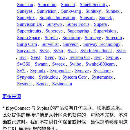
Sunchan
,
Suncomm
,
Sundari
,
Sunell Security
,
Suneyes
,
Sunivision
,
Sunkwang
,
Sunluxy
,
Sunnex
,
Sunnylux
,
Sunplus Innovation
,
Sunsom
,
Suntek
,
Sunvision Us
,
Sunywo
,
Super Focus
,
Supera
,
Supercircuits
,
Supereye
,
Superspring
,
Supervision
,
Supra Space
,
Supvin
,
Surcomm
,
Sure-eye
,
Surecom
,
Surip Cam
,
Surveilist
,
Surveon
,
Surway Technology
,
Surya-net
,
Sv3c
,
Sv3p
,
Svat
,
Svb International
,
Svbc
,
Svc
,
Sve3
,
Svec
,
Svi
,
Svision Co
,
Svn
,
Svplus
,
Sw360
,
Swann
,
Sweex
,
Swibe
,
Swnhd-800cam
,
Sy2l
,
Sygonix
,
Symynelec
,
Syneye
,
Synshore
,
Syny-snc
,
Syokudou
,
Syscom Cctv
,
Systemmax
,
Systoda
,
Szneo
,
Szsinocam
更多来源
* iSpyConnect 与 Svplus 的产品没有任何关联、联系或关系。
此处提供的连接详情是从社区众包获得的，可能不完整、不准
确或已过时。我们不提供任何保证或担保，确保您能够使用这
些 URL 连接到您的摄像头。