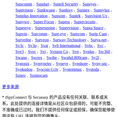
Suncomm
,
Sundari
,
Sunell Security
,
Suneyes
,
Sunivision
,
Sunkwang
,
Sunluxy
,
Sunnex
,
Sunnylux
,
Sunplus Innovation
,
Sunsom
,
Suntek
,
Sunvision Us
,
Sunywo
,
Super Focus
,
Supera
,
Supercircuits
,
Supereye
,
Superspring
,
Supervision
,
Supra Space
,
Supvin
,
Surcomm
,
Sure-eye
,
Surecom
,
Surip Cam
,
Surveilist
,
Surveon
,
Surway Technology
,
Surya-net
,
Sv3c
,
Sv3p
,
Svat
,
Svb International
,
Svbc
,
Svc
,
Sve3
,
Svec
,
Svi
,
Svision Co
,
Svn
,
Svplus
,
Sw360
,
Swann
,
Sweex
,
Swibe
,
Swnhd-800cam
,
Sy2l
,
Sygonix
,
Symynelec
,
Syneye
,
Synshore
,
Syny-snc
,
Syokudou
,
Syscom Cctv
,
Systemmax
,
Systoda
,
Szneo
,
Szsinocam
更多来源
* iSpyConnect 与 Secueasy 的产品没有任何关联、联系或关
系。此处提供的连接详情是从社区众包获得的，可能不完整、
不准确或已过时。我们不提供任何保证或担保，确保您能够使
用这些 URL 连接到您的摄像头。