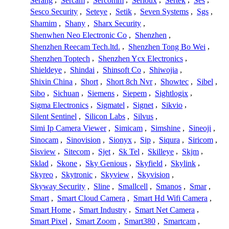
Serang
,
Sercam
,
Sercomm
,
Serioux
,
Sertek
,
Ses
,
Sesco Security
,
Seteye
,
Setik
,
Seven Systems
,
Sgs
,
Shamim
,
Shany
,
Sharx Security
,
Shenwhen Neo Electronic Co
,
Shenzhen
,
Shenzhen Reecam Tech.ltd.
,
Shenzhen Tong Bo Wei
,
Shenzhen Toptech
,
Shenzhen Ycx Electronics
,
Shieldeye
,
Shindai
,
Shinsoft Co
,
Shiwojia
,
Shixin China
,
Short
,
Short 8ch Nvr
,
Showtec
,
Sibel
,
Sibo
,
Sichuan
,
Siemens
,
Siepem
,
Sightlogix
,
Sigma Electronics
,
Sigmatel
,
Signet
,
Sikvio
,
Silent Sentinel
,
Silicon Labs
,
Silvus
,
Simi Ip Camera Viewer
,
Simicam
,
Simshine
,
Sineoji
,
Sinocam
,
Sinovision
,
Sionyx
,
Sip
,
Siqura
,
Siricom
,
Sisview
,
Sitecom
,
Sjet
,
Sk Tel
,
Skilleye
,
Skjm
,
Sklad
,
Skone
,
Sky Genious
,
Skyfield
,
Skylink
,
Skyreo
,
Skytronic
,
Skyview
,
Skyvision
,
Skyway Security
,
Sline
,
Smallcell
,
Smanos
,
Smar
,
Smart
,
Smart Cloud Camera
,
Smart Hd Wifi Camera
,
Smart Home
,
Smart Industry
,
Smart Net Camera
,
Smart Pixel
,
Smart Zoom
,
Smart380
,
Smartcam
,