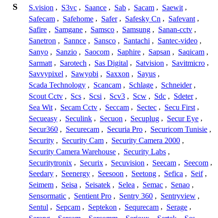
S
S.vision
,
S3vc
,
Saance
,
Sab
,
Sacam
,
Saewit
,
Safecam
,
Safehome
,
Safer
,
Safesky Cn
,
Safevant
,
Safire
,
Samgane
,
Samsco
,
Samsung
,
Sanan-cctv
,
Sanetron
,
Sannce
,
Sansco
,
Santachi
,
Santec-video
,
Sanyo
,
Sanzio
,
Saocom
,
Saphire
,
Sapsan
,
Saqicam
,
Sarmatt
,
Sarotech
,
Sas Digital
,
Satvision
,
Savitmicro
,
Savvypixel
,
Sawyobi
,
Saxxon
,
Sayus
,
Scada Technology
,
Scancam
,
Schlage
,
Schneider
,
Scout Cctv
,
Scs
,
Scsi
,
Scv3
,
Scw
,
Sdc
,
Sdeter
,
Sea Wit
,
Secam Cctv
,
Seccam
,
Sectec
,
Secu First
,
Secueasy
,
Seculink
,
Secuon
,
Secuplug
,
Secur Eye
,
Secur360
,
Securecam
,
Securia Pro
,
Securicom Tunisie
,
Security
,
Security Cam
,
Security Camera 2000
,
Security Camera Warehouse
,
Security Labs
,
Securitytronix
,
Securix
,
Secuvision
,
Seecam
,
Seecom
,
Seedary
,
Seenergy
,
Seesoon
,
Seetong
,
Sefica
,
Seif
,
Seimem
,
Seisa
,
Seisatek
,
Selea
,
Semac
,
Senao
,
Sensormatic
,
Sentient Pro
,
Sentry 360
,
Sentryview
,
Sentul
,
Sepcam
,
Septekon
,
Sequrecam
,
Serage
,