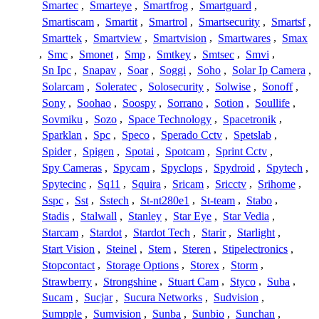
Smartec
,
Smarteye
,
Smartfrog
,
Smartguard
,
Smartiscam
,
Smartit
,
Smartrol
,
Smartsecurity
,
Smartsf
,
Smarttek
,
Smartview
,
Smartvision
,
Smartwares
,
Smax
,
Smc
,
Smonet
,
Smp
,
Smtkey
,
Smtsec
,
Smvi
,
Sn Ipc
,
Snapav
,
Soar
,
Soggi
,
Soho
,
Solar Ip Camera
,
Solarcam
,
Soleratec
,
Solosecurity
,
Solwise
,
Sonoff
,
Sony
,
Soohao
,
Soospy
,
Sorrano
,
Sotion
,
Soullife
,
Sovmiku
,
Sozo
,
Space Technology
,
Spacetronik
,
Sparklan
,
Spc
,
Speco
,
Sperado Cctv
,
Spetslab
,
Spider
,
Spigen
,
Spotai
,
Spotcam
,
Sprint Cctv
,
Spy Cameras
,
Spycam
,
Spyclops
,
Spydroid
,
Spytech
,
Spytecinc
,
Sq11
,
Squira
,
Sricam
,
Sricctv
,
Srihome
,
Sspc
,
Sst
,
Sstech
,
St-nt280e1
,
St-team
,
Stabo
,
Stadis
,
Stalwall
,
Stanley
,
Star Eye
,
Star Vedia
,
Starcam
,
Stardot
,
Stardot Tech
,
Starir
,
Starlight
,
Start Vision
,
Steinel
,
Stem
,
Steren
,
Stipelectronics
,
Stopcontact
,
Storage Options
,
Storex
,
Storm
,
Strawberry
,
Strongshine
,
Stuart Cam
,
Styco
,
Suba
,
Sucam
,
Sucjar
,
Sucura Networks
,
Sudvision
,
Sumpple
,
Sumvision
,
Sunba
,
Sunbio
,
Sunchan
,