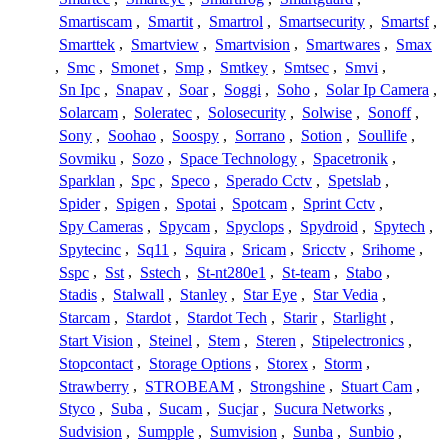
Smartiscam
,
Smartit
,
Smartrol
,
Smartsecurity
,
Smartsf
,
Smarttek
,
Smartview
,
Smartvision
,
Smartwares
,
Smax
,
Smc
,
Smonet
,
Smp
,
Smtkey
,
Smtsec
,
Smvi
,
Sn Ipc
,
Snapav
,
Soar
,
Soggi
,
Soho
,
Solar Ip Camera
,
Solarcam
,
Soleratec
,
Solosecurity
,
Solwise
,
Sonoff
,
Sony
,
Soohao
,
Soospy
,
Sorrano
,
Sotion
,
Soullife
,
Sovmiku
,
Sozo
,
Space Technology
,
Spacetronik
,
Sparklan
,
Spc
,
Speco
,
Sperado Cctv
,
Spetslab
,
Spider
,
Spigen
,
Spotai
,
Spotcam
,
Sprint Cctv
,
Spy Cameras
,
Spycam
,
Spyclops
,
Spydroid
,
Spytech
,
Spytecinc
,
Sq11
,
Squira
,
Sricam
,
Sricctv
,
Srihome
,
Sspc
,
Sst
,
Sstech
,
St-nt280e1
,
St-team
,
Stabo
,
Stadis
,
Stalwall
,
Stanley
,
Star Eye
,
Star Vedia
,
Starcam
,
Stardot
,
Stardot Tech
,
Starir
,
Starlight
,
Start Vision
,
Steinel
,
Stem
,
Steren
,
Stipelectronics
,
Stopcontact
,
Storage Options
,
Storex
,
Storm
,
Strawberry
,
STROBEAM
,
Strongshine
,
Stuart Cam
,
Styco
,
Suba
,
Sucam
,
Sucjar
,
Sucura Networks
,
Sudvision
,
Sumpple
,
Sumvision
,
Sunba
,
Sunbio
,