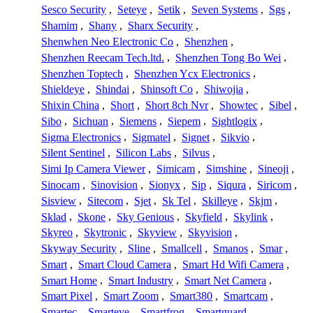
Sesco Security
,
Seteye
,
Setik
,
Seven Systems
,
Sgs
,
Shamim
,
Shany
,
Sharx Security
,
Shenwhen Neo Electronic Co
,
Shenzhen
,
Shenzhen Reecam Tech.ltd.
,
Shenzhen Tong Bo Wei
,
Shenzhen Toptech
,
Shenzhen Ycx Electronics
,
Shieldeye
,
Shindai
,
Shinsoft Co
,
Shiwojia
,
Shixin China
,
Short
,
Short 8ch Nvr
,
Showtec
,
Sibel
,
Sibo
,
Sichuan
,
Siemens
,
Siepem
,
Sightlogix
,
Sigma Electronics
,
Sigmatel
,
Signet
,
Sikvio
,
Silent Sentinel
,
Silicon Labs
,
Silvus
,
Simi Ip Camera Viewer
,
Simicam
,
Simshine
,
Sineoji
,
Sinocam
,
Sinovision
,
Sionyx
,
Sip
,
Siqura
,
Siricom
,
Sisview
,
Sitecom
,
Sjet
,
Sk Tel
,
Skilleye
,
Skjm
,
Sklad
,
Skone
,
Sky Genious
,
Skyfield
,
Skylink
,
Skyreo
,
Skytronic
,
Skyview
,
Skyvision
,
Skyway Security
,
Sline
,
Smallcell
,
Smanos
,
Smar
,
Smart
,
Smart Cloud Camera
,
Smart Hd Wifi Camera
,
Smart Home
,
Smart Industry
,
Smart Net Camera
,
Smart Pixel
,
Smart Zoom
,
Smart380
,
Smartcam
,
Smartec
,
Smarteye
,
Smartfrog
,
Smartguard
,