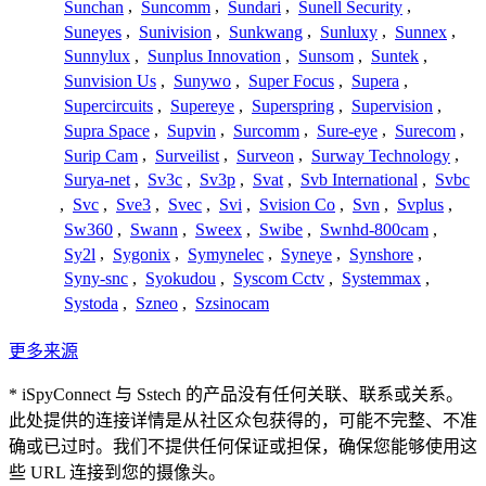
Sunchan
,
Suncomm
,
Sundari
,
Sunell Security
,
Suneyes
,
Sunivision
,
Sunkwang
,
Sunluxy
,
Sunnex
,
Sunnylux
,
Sunplus Innovation
,
Sunsom
,
Suntek
,
Sunvision Us
,
Sunywo
,
Super Focus
,
Supera
,
Supercircuits
,
Supereye
,
Superspring
,
Supervision
,
Supra Space
,
Supvin
,
Surcomm
,
Sure-eye
,
Surecom
,
Surip Cam
,
Surveilist
,
Surveon
,
Surway Technology
,
Surya-net
,
Sv3c
,
Sv3p
,
Svat
,
Svb International
,
Svbc
,
Svc
,
Sve3
,
Svec
,
Svi
,
Svision Co
,
Svn
,
Svplus
,
Sw360
,
Swann
,
Sweex
,
Swibe
,
Swnhd-800cam
,
Sy2l
,
Sygonix
,
Symynelec
,
Syneye
,
Synshore
,
Syny-snc
,
Syokudou
,
Syscom Cctv
,
Systemmax
,
Systoda
,
Szneo
,
Szsinocam
更多来源
* iSpyConnect 与 Sstech 的产品没有任何关联、联系或关系。
此处提供的连接详情是从社区众包获得的，可能不完整、不准
确或已过时。我们不提供任何保证或担保，确保您能够使用这
些 URL 连接到您的摄像头。