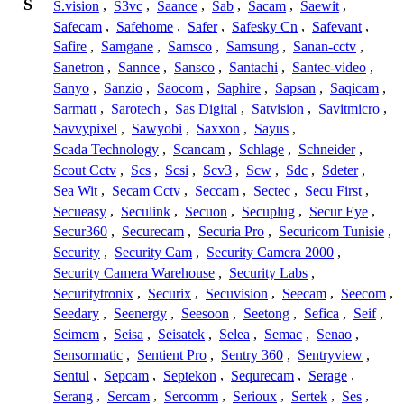
S
S.vision
,
S3vc
,
Saance
,
Sab
,
Sacam
,
Saewit
,
Safecam
,
Safehome
,
Safer
,
Safesky Cn
,
Safevant
,
Safire
,
Samgane
,
Samsco
,
Samsung
,
Sanan-cctv
,
Sanetron
,
Sannce
,
Sansco
,
Santachi
,
Santec-video
,
Sanyo
,
Sanzio
,
Saocom
,
Saphire
,
Sapsan
,
Saqicam
,
Sarmatt
,
Sarotech
,
Sas Digital
,
Satvision
,
Savitmicro
,
Savvypixel
,
Sawyobi
,
Saxxon
,
Sayus
,
Scada Technology
,
Scancam
,
Schlage
,
Schneider
,
Scout Cctv
,
Scs
,
Scsi
,
Scv3
,
Scw
,
Sdc
,
Sdeter
,
Sea Wit
,
Secam Cctv
,
Seccam
,
Sectec
,
Secu First
,
Secueasy
,
Seculink
,
Secuon
,
Secuplug
,
Secur Eye
,
Secur360
,
Securecam
,
Securia Pro
,
Securicom Tunisie
,
Security
,
Security Cam
,
Security Camera 2000
,
Security Camera Warehouse
,
Security Labs
,
Securitytronix
,
Securix
,
Secuvision
,
Seecam
,
Seecom
,
Seedary
,
Seenergy
,
Seesoon
,
Seetong
,
Sefica
,
Seif
,
Seimem
,
Seisa
,
Seisatek
,
Selea
,
Semac
,
Senao
,
Sensormatic
,
Sentient Pro
,
Sentry 360
,
Sentryview
,
Sentul
,
Sepcam
,
Septekon
,
Sequrecam
,
Serage
,
Serang
,
Sercam
,
Sercomm
,
Serioux
,
Sertek
,
Ses
,