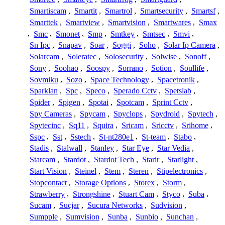
Smartiscam
,
Smartit
,
Smartrol
,
Smartsecurity
,
Smartsf
,
Smarttek
,
Smartview
,
Smartvision
,
Smartwares
,
Smax
,
Smc
,
Smonet
,
Smp
,
Smtkey
,
Smtsec
,
Smvi
,
Sn Ipc
,
Snapav
,
Soar
,
Soggi
,
Soho
,
Solar Ip Camera
,
Solarcam
,
Soleratec
,
Solosecurity
,
Solwise
,
Sonoff
,
Sony
,
Soohao
,
Soospy
,
Sorrano
,
Sotion
,
Soullife
,
Sovmiku
,
Sozo
,
Space Technology
,
Spacetronik
,
Sparklan
,
Spc
,
Speco
,
Sperado Cctv
,
Spetslab
,
Spider
,
Spigen
,
Spotai
,
Spotcam
,
Sprint Cctv
,
Spy Cameras
,
Spycam
,
Spyclops
,
Spydroid
,
Spytech
,
Spytecinc
,
Sq11
,
Squira
,
Sricam
,
Sricctv
,
Srihome
,
Sspc
,
Sst
,
Sstech
,
St-nt280e1
,
St-team
,
Stabo
,
Stadis
,
Stalwall
,
Stanley
,
Star Eye
,
Star Vedia
,
Starcam
,
Stardot
,
Stardot Tech
,
Starir
,
Starlight
,
Start Vision
,
Steinel
,
Stem
,
Steren
,
Stipelectronics
,
Stopcontact
,
Storage Options
,
Storex
,
Storm
,
Strawberry
,
Strongshine
,
Stuart Cam
,
Styco
,
Suba
,
Sucam
,
Sucjar
,
Sucura Networks
,
Sudvision
,
Sumpple
,
Sumvision
,
Sunba
,
Sunbio
,
Sunchan
,