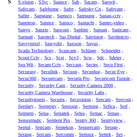
S
S.vision
,
S3vc
,
Saance
,
Sab
,
Sacam
,
Saewit
,
Safecam
,
Safehome
,
Safer
,
Safesky Cn
,
Safevant
,
Safire
,
Samgane
,
Samsco
,
Samsung
,
Sanan-cctv
,
Sanetron
,
Sannce
,
Sansco
,
Santachi
,
Santec-video
,
Sanyo
,
Sanzio
,
Saocom
,
Saphire
,
Sapsan
,
Saqicam
,
Sarmatt
,
Sarotech
,
Sas Digital
,
Satvision
,
Savitmicro
,
Savvypixel
,
Sawyobi
,
Saxxon
,
Sayus
,
Scada Technology
,
Scancam
,
Schlage
,
Schneider
,
Scout Cctv
,
Scs
,
Scsi
,
Scv3
,
Scw
,
Sdc
,
Sdeter
,
Sea Wit
,
Secam Cctv
,
Seccam
,
Sectec
,
Secu First
,
Secueasy
,
Seculink
,
Secuon
,
Secuplug
,
Secur Eye
,
Secur360
,
Securecam
,
Securia Pro
,
Securicom Tunisie
,
Security
,
Security Cam
,
Security Camera 2000
,
Security Camera Warehouse
,
Security Labs
,
Securitytronix
,
Securix
,
Secuvision
,
Seecam
,
Seecom
,
Seedary
,
Seenergy
,
Seesoon
,
Seetong
,
Sefica
,
Seif
,
Seimem
,
Seisa
,
Seisatek
,
Selea
,
Semac
,
Senao
,
Sensormatic
,
Sentient Pro
,
Sentry 360
,
Sentryview
,
Sentul
,
Sepcam
,
Septekon
,
Sequrecam
,
Serage
,
Serang
,
Sercam
,
Sercomm
,
Serioux
,
Sertek
,
Ses
,