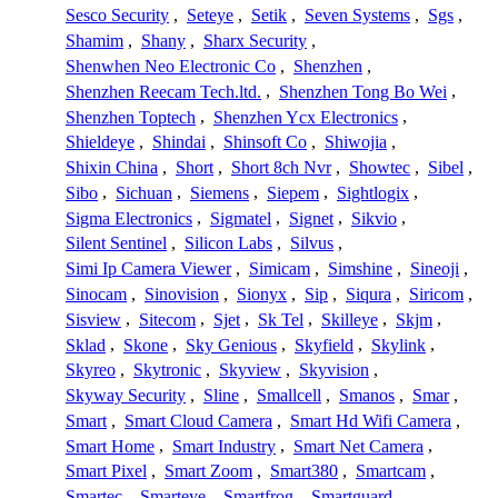
Sesco Security
,
Seteye
,
Setik
,
Seven Systems
,
Sgs
,
Shamim
,
Shany
,
Sharx Security
,
Shenwhen Neo Electronic Co
,
Shenzhen
,
Shenzhen Reecam Tech.ltd.
,
Shenzhen Tong Bo Wei
,
Shenzhen Toptech
,
Shenzhen Ycx Electronics
,
Shieldeye
,
Shindai
,
Shinsoft Co
,
Shiwojia
,
Shixin China
,
Short
,
Short 8ch Nvr
,
Showtec
,
Sibel
,
Sibo
,
Sichuan
,
Siemens
,
Siepem
,
Sightlogix
,
Sigma Electronics
,
Sigmatel
,
Signet
,
Sikvio
,
Silent Sentinel
,
Silicon Labs
,
Silvus
,
Simi Ip Camera Viewer
,
Simicam
,
Simshine
,
Sineoji
,
Sinocam
,
Sinovision
,
Sionyx
,
Sip
,
Siqura
,
Siricom
,
Sisview
,
Sitecom
,
Sjet
,
Sk Tel
,
Skilleye
,
Skjm
,
Sklad
,
Skone
,
Sky Genious
,
Skyfield
,
Skylink
,
Skyreo
,
Skytronic
,
Skyview
,
Skyvision
,
Skyway Security
,
Sline
,
Smallcell
,
Smanos
,
Smar
,
Smart
,
Smart Cloud Camera
,
Smart Hd Wifi Camera
,
Smart Home
,
Smart Industry
,
Smart Net Camera
,
Smart Pixel
,
Smart Zoom
,
Smart380
,
Smartcam
,
Smartec
,
Smarteye
,
Smartfrog
,
Smartguard
,