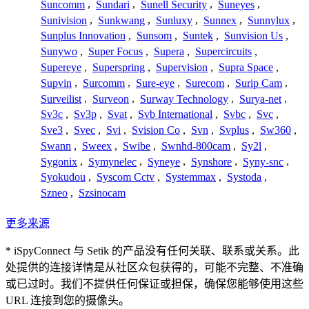
Suncomm
,
Sundari
,
Sunell Security
,
Suneyes
,
Sunivision
,
Sunkwang
,
Sunluxy
,
Sunnex
,
Sunnylux
,
Sunplus Innovation
,
Sunsom
,
Suntek
,
Sunvision Us
,
Sunywo
,
Super Focus
,
Supera
,
Supercircuits
,
Supereye
,
Superspring
,
Supervision
,
Supra Space
,
Supvin
,
Surcomm
,
Sure-eye
,
Surecom
,
Surip Cam
,
Surveilist
,
Surveon
,
Surway Technology
,
Surya-net
,
Sv3c
,
Sv3p
,
Svat
,
Svb International
,
Svbc
,
Svc
,
Sve3
,
Svec
,
Svi
,
Svision Co
,
Svn
,
Svplus
,
Sw360
,
Swann
,
Sweex
,
Swibe
,
Swnhd-800cam
,
Sy2l
,
Sygonix
,
Symynelec
,
Syneye
,
Synshore
,
Syny-snc
,
Syokudou
,
Syscom Cctv
,
Systemmax
,
Systoda
,
Szneo
,
Szsinocam
更多来源
* iSpyConnect 与 Setik 的产品没有任何关联、联系或关系。此
处提供的连接详情是从社区众包获得的，可能不完整、不准确
或已过时。我们不提供任何保证或担保，确保您能够使用这些
URL 连接到您的摄像头。