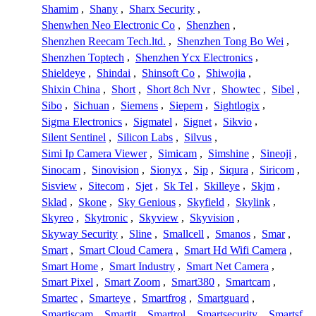
Shamim
,
Shany
,
Sharx Security
,
Shenwhen Neo Electronic Co
,
Shenzhen
,
Shenzhen Reecam Tech.ltd.
,
Shenzhen Tong Bo Wei
,
Shenzhen Toptech
,
Shenzhen Ycx Electronics
,
Shieldeye
,
Shindai
,
Shinsoft Co
,
Shiwojia
,
Shixin China
,
Short
,
Short 8ch Nvr
,
Showtec
,
Sibel
,
Sibo
,
Sichuan
,
Siemens
,
Siepem
,
Sightlogix
,
Sigma Electronics
,
Sigmatel
,
Signet
,
Sikvio
,
Silent Sentinel
,
Silicon Labs
,
Silvus
,
Simi Ip Camera Viewer
,
Simicam
,
Simshine
,
Sineoji
,
Sinocam
,
Sinovision
,
Sionyx
,
Sip
,
Siqura
,
Siricom
,
Sisview
,
Sitecom
,
Sjet
,
Sk Tel
,
Skilleye
,
Skjm
,
Sklad
,
Skone
,
Sky Genious
,
Skyfield
,
Skylink
,
Skyreo
,
Skytronic
,
Skyview
,
Skyvision
,
Skyway Security
,
Sline
,
Smallcell
,
Smanos
,
Smar
,
Smart
,
Smart Cloud Camera
,
Smart Hd Wifi Camera
,
Smart Home
,
Smart Industry
,
Smart Net Camera
,
Smart Pixel
,
Smart Zoom
,
Smart380
,
Smartcam
,
Smartec
,
Smarteye
,
Smartfrog
,
Smartguard
,
Smartiscam
,
Smartit
,
Smartrol
,
Smartsecurity
,
Smartsf
,