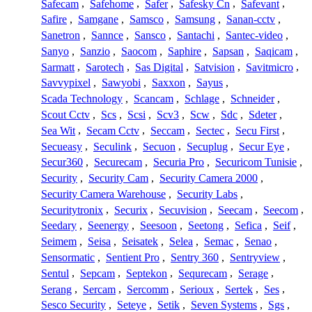
Safecam
,
Safehome
,
Safer
,
Safesky Cn
,
Safevant
,
Safire
,
Samgane
,
Samsco
,
Samsung
,
Sanan-cctv
,
Sanetron
,
Sannce
,
Sansco
,
Santachi
,
Santec-video
,
Sanyo
,
Sanzio
,
Saocom
,
Saphire
,
Sapsan
,
Saqicam
,
Sarmatt
,
Sarotech
,
Sas Digital
,
Satvision
,
Savitmicro
,
Savvypixel
,
Sawyobi
,
Saxxon
,
Sayus
,
Scada Technology
,
Scancam
,
Schlage
,
Schneider
,
Scout Cctv
,
Scs
,
Scsi
,
Scv3
,
Scw
,
Sdc
,
Sdeter
,
Sea Wit
,
Secam Cctv
,
Seccam
,
Sectec
,
Secu First
,
Secueasy
,
Seculink
,
Secuon
,
Secuplug
,
Secur Eye
,
Secur360
,
Securecam
,
Securia Pro
,
Securicom Tunisie
,
Security
,
Security Cam
,
Security Camera 2000
,
Security Camera Warehouse
,
Security Labs
,
Securitytronix
,
Securix
,
Secuvision
,
Seecam
,
Seecom
,
Seedary
,
Seenergy
,
Seesoon
,
Seetong
,
Sefica
,
Seif
,
Seimem
,
Seisa
,
Seisatek
,
Selea
,
Semac
,
Senao
,
Sensormatic
,
Sentient Pro
,
Sentry 360
,
Sentryview
,
Sentul
,
Sepcam
,
Septekon
,
Sequrecam
,
Serage
,
Serang
,
Sercam
,
Sercomm
,
Serioux
,
Sertek
,
Ses
,
Sesco Security
,
Seteye
,
Setik
,
Seven Systems
,
Sgs
,