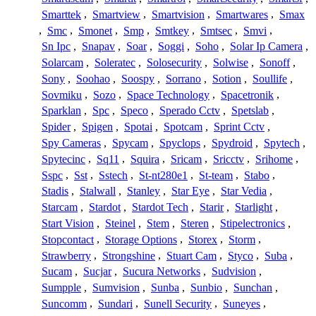
Smarttek
,
Smartview
,
Smartvision
,
Smartwares
,
Smax
,
Smc
,
Smonet
,
Smp
,
Smtkey
,
Smtsec
,
Smvi
,
Sn Ipc
,
Snapav
,
Soar
,
Soggi
,
Soho
,
Solar Ip Camera
,
Solarcam
,
Soleratec
,
Solosecurity
,
Solwise
,
Sonoff
,
Sony
,
Soohao
,
Soospy
,
Sorrano
,
Sotion
,
Soullife
,
Sovmiku
,
Sozo
,
Space Technology
,
Spacetronik
,
Sparklan
,
Spc
,
Speco
,
Sperado Cctv
,
Spetslab
,
Spider
,
Spigen
,
Spotai
,
Spotcam
,
Sprint Cctv
,
Spy Cameras
,
Spycam
,
Spyclops
,
Spydroid
,
Spytech
,
Spytecinc
,
Sq11
,
Squira
,
Sricam
,
Sricctv
,
Srihome
,
Sspc
,
Sst
,
Sstech
,
St-nt280e1
,
St-team
,
Stabo
,
Stadis
,
Stalwall
,
Stanley
,
Star Eye
,
Star Vedia
,
Starcam
,
Stardot
,
Stardot Tech
,
Starir
,
Starlight
,
Start Vision
,
Steinel
,
Stem
,
Steren
,
Stipelectronics
,
Stopcontact
,
Storage Options
,
Storex
,
Storm
,
Strawberry
,
Strongshine
,
Stuart Cam
,
Styco
,
Suba
,
Sucam
,
Sucjar
,
Sucura Networks
,
Sudvision
,
Sumpple
,
Sumvision
,
Sunba
,
Sunbio
,
Sunchan
,
Suncomm
,
Sundari
,
Sunell Security
,
Suneyes
,