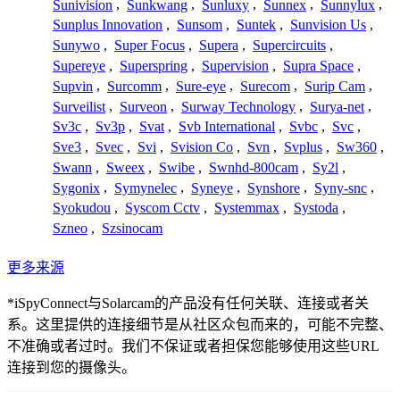
Sunivision
,
Sunkwang
,
Sunluxy
,
Sunnex
,
Sunnylux
,
Sunplus Innovation
,
Sunsom
,
Suntek
,
Sunvision Us
,
Sunywo
,
Super Focus
,
Supera
,
Supercircuits
,
Supereye
,
Superspring
,
Supervision
,
Supra Space
,
Supvin
,
Surcomm
,
Sure-eye
,
Surecom
,
Surip Cam
,
Surveilist
,
Surveon
,
Surway Technology
,
Surya-net
,
Sv3c
,
Sv3p
,
Svat
,
Svb International
,
Svbc
,
Svc
,
Sve3
,
Svec
,
Svi
,
Svision Co
,
Svn
,
Svplus
,
Sw360
,
Swann
,
Sweex
,
Swibe
,
Swnhd-800cam
,
Sy2l
,
Sygonix
,
Symynelec
,
Syneye
,
Synshore
,
Syny-snc
,
Syokudou
,
Syscom Cctv
,
Systemmax
,
Systoda
,
Szneo
,
Szsinocam
更多来源
*iSpyConnect与Solarcam的产品没有任何关联、连接或者关
系。这里提供的连接细节是从社区众包而来的，可能不完整、
不准确或者过时。我们不保证或者担保您能够使用这些URL
连接到您的摄像头。