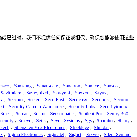
完整、不准确或已过时。我们不提供任何保证或担保，确保您能够使用这些
msco
,
Samsung
,
Sanan-cctv
,
Sanetron
,
Sannce
,
Sansco
,
Savitmicro
,
Savvypixel
,
Sawyobi
,
Saxxon
,
Sayus
,
tv
,
Seccam
,
Sectec
,
Secu First
,
Secueasy
,
Seculink
,
Secuon
,
00
,
Security Camera Warehouse
,
Security Labs
,
Securitytronix
,
Selea
,
Semac
,
Senao
,
Sensormatic
,
Sentient Pro
,
Sentry 360
,
ecurity
,
Seteye
,
Setik
,
Seven Systems
,
Sgs
,
Shamim
,
Shany
,
ptech
,
Shenzhen Ycx Electronics
,
Shieldeye
,
Shindai
,
ix
,
Sigma Electronics
,
Sigmatel
,
Signet
,
Sikvio
,
Silent Sentinel