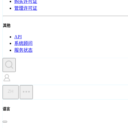
购买许可证
管理许可证
其他
API
系统顾问
服务状态
ZH
语言