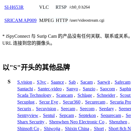
VLC
RTSP
SI-H653R
/ch0_0.h264
MJPEG
HTTP
SRICAM AP009
/user/videostream.cgi
* iSpyConnect 与 Surip Cam 的产品没有任
URL 连接到您的摄像头。
以"S"开头的其他品牌
S
S.vision
,
S3vc
,
Saance
,
Sab
,
Sacam
,
Saewit
,
Safecam
Santachi
,
Santec-video
,
Sanyo
,
Sanzio
,
Saocom
,
Saphi
Scada Technology
,
Scancam
,
Schlage
,
Schneider
,
Scout
Secuplug
,
Secur Eye
,
Secur360
,
Securecam
,
Securia Pr
Securix
,
Secuvision
,
Seecam
,
Seecom
,
Seedary
,
Seene
Sentryview
,
Sentul
,
Sepcam
,
Septekon
,
Sequrecam
,
Se
Sharx Security
,
Shenwhen Neo Electronic Co
,
Shenzhen
,
Shinsoft Co
,
Shiwojia
,
Shixin China
,
Short
,
Short 8ch N