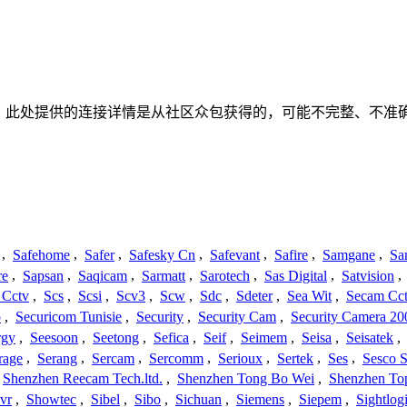
何关联、联系或关系。此处提供的连接详情是从社区众包获得的，可能不
,
Safehome
,
Safer
,
Safesky Cn
,
Safevant
,
Safire
,
Samgane
,
Sa
re
,
Sapsan
,
Saqicam
,
Sarmatt
,
Sarotech
,
Sas Digital
,
Satvision
,
 Cctv
,
Scs
,
Scsi
,
Scv3
,
Scw
,
Sdc
,
Sdeter
,
Sea Wit
,
Secam Cc
o
,
Securicom Tunisie
,
Security
,
Security Cam
,
Security Camera 20
rgy
,
Seesoon
,
Seetong
,
Sefica
,
Seif
,
Seimem
,
Seisa
,
Seisatek
,
rage
,
Serang
,
Sercam
,
Sercomm
,
Serioux
,
Sertek
,
Ses
,
Sesco S
Shenzhen Reecam Tech.ltd.
,
Shenzhen Tong Bo Wei
,
Shenzhen To
vr
,
Showtec
,
Sibel
,
Sibo
,
Sichuan
,
Siemens
,
Siepem
,
Sightlog