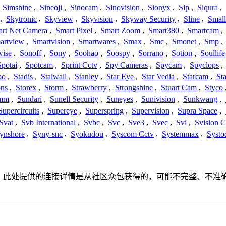
,
Simshine
,
Sineoji
,
Sinocam
,
Sinovision
,
Sionyx
,
Sip
,
Siqura
,
,
Skytronic
,
Skyview
,
Skyvision
,
Skyway Security
,
Sline
,
Small
rt Net Camera
,
Smart Pixel
,
Smart Zoom
,
Smart380
,
Smartcam
,
artview
,
Smartvision
,
Smartwares
,
Smax
,
Smc
,
Smonet
,
Smp
,
wise
,
Sonoff
,
Sony
,
Soohao
,
Soospy
,
Sorrano
,
Sotion
,
Soullife
Spotai
,
Spotcam
,
Sprint Cctv
,
Spy Cameras
,
Spycam
,
Spyclops
,
bo
,
Stadis
,
Stalwall
,
Stanley
,
Star Eye
,
Star Vedia
,
Starcam
,
St
ons
,
Storex
,
Storm
,
Strawberry
,
Strongshine
,
Stuart Cam
,
Styco
mm
,
Sundari
,
Sunell Security
,
Suneyes
,
Sunivision
,
Sunkwang
,
Supercircuits
,
Supereye
,
Superspring
,
Supervision
,
Supra Space
,
Svat
,
Svb International
,
Svbc
,
Svc
,
Sve3
,
Svec
,
Svi
,
Svision 
ynshore
,
Syny-snc
,
Syokudou
,
Syscom Cctv
,
Systemmax
,
Systo
何关联、联系或关系。此处提供的连接详情是从社区众包获得的，可能不