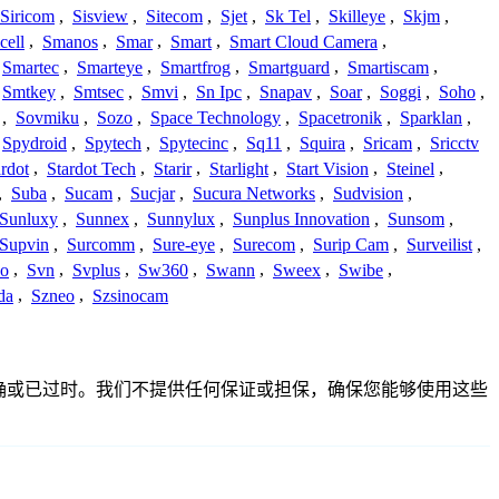
Siricom
,
Sisview
,
Sitecom
,
Sjet
,
Sk Tel
,
Skilleye
,
Skjm
,
cell
,
Smanos
,
Smar
,
Smart
,
Smart Cloud Camera
,
Smartec
,
Smarteye
,
Smartfrog
,
Smartguard
,
Smartiscam
,
Smtkey
,
Smtsec
,
Smvi
,
Sn Ipc
,
Snapav
,
Soar
,
Soggi
,
Soho
,
,
Sovmiku
,
Sozo
,
Space Technology
,
Spacetronik
,
Sparklan
,
Spydroid
,
Spytech
,
Spytecinc
,
Sq11
,
Squira
,
Sricam
,
Sricctv
ardot
,
Stardot Tech
,
Starir
,
Starlight
,
Start Vision
,
Steinel
,
,
Suba
,
Sucam
,
Sucjar
,
Sucura Networks
,
Sudvision
,
Sunluxy
,
Sunnex
,
Sunnylux
,
Sunplus Innovation
,
Sunsom
,
Supvin
,
Surcomm
,
Sure-eye
,
Surecom
,
Surip Cam
,
Surveilist
,
Co
,
Svn
,
Svplus
,
Sw360
,
Swann
,
Sweex
,
Swibe
,
da
,
Szneo
,
Szsinocam
完整、不准确或已过时。我们不提供任何保证或担保，确保您能够使用这些