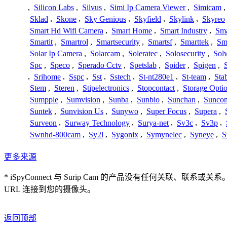
,
Silicon Labs
,
Silvus
,
Simi Ip Camera Viewer
,
Simicam
Sklad
,
Skone
,
Sky Genious
,
Skyfield
,
Skylink
,
Skyreo
Smart Hd Wifi Camera
,
Smart Home
,
Smart Industry
,
Sma
Smartit
,
Smartrol
,
Smartsecurity
,
Smartsf
,
Smarttek
,
Sm
Solar Ip Camera
,
Solarcam
,
Soleratec
,
Solosecurity
,
Sol
Spc
,
Speco
,
Sperado Cctv
,
Spetslab
,
Spider
,
Spigen
,
,
Srihome
,
Sspc
,
Sst
,
Sstech
,
St-nt280e1
,
St-team
,
Sta
Stem
,
Steren
,
Stipelectronics
,
Stopcontact
,
Storage Opti
Sumpple
,
Sumvision
,
Sunba
,
Sunbio
,
Sunchan
,
Sunco
Suntek
,
Sunvision Us
,
Sunywo
,
Super Focus
,
Supera
,
Surveon
,
Surway Technology
,
Surya-net
,
Sv3c
,
Sv3p
,
Swnhd-800cam
,
Sy2l
,
Sygonix
,
Symynelec
,
Syneye
,
S
更多来源
* iSpyConnect 与 Surip Cam 的产品没有任
URL 连接到您的摄像头。
返回顶部