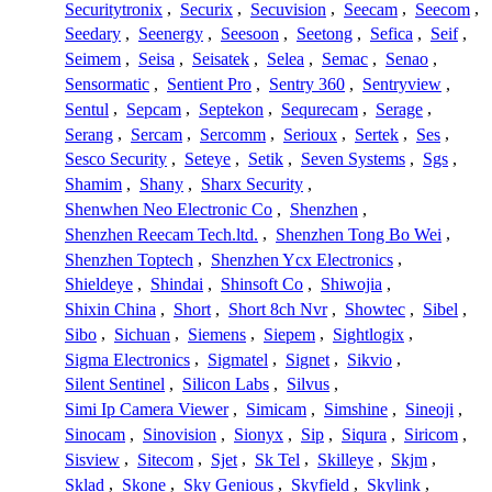
Securitytronix
,
Securix
,
Secuvision
,
Seecam
,
Seecom
,
Seedary
,
Seenergy
,
Seesoon
,
Seetong
,
Sefica
,
Seif
,
Seimem
,
Seisa
,
Seisatek
,
Selea
,
Semac
,
Senao
,
Sensormatic
,
Sentient Pro
,
Sentry 360
,
Sentryview
,
Sentul
,
Sepcam
,
Septekon
,
Sequrecam
,
Serage
,
Serang
,
Sercam
,
Sercomm
,
Serioux
,
Sertek
,
Ses
,
Sesco Security
,
Seteye
,
Setik
,
Seven Systems
,
Sgs
,
Shamim
,
Shany
,
Sharx Security
,
Shenwhen Neo Electronic Co
,
Shenzhen
,
Shenzhen Reecam Tech.ltd.
,
Shenzhen Tong Bo Wei
,
Shenzhen Toptech
,
Shenzhen Ycx Electronics
,
Shieldeye
,
Shindai
,
Shinsoft Co
,
Shiwojia
,
Shixin China
,
Short
,
Short 8ch Nvr
,
Showtec
,
Sibel
,
Sibo
,
Sichuan
,
Siemens
,
Siepem
,
Sightlogix
,
Sigma Electronics
,
Sigmatel
,
Signet
,
Sikvio
,
Silent Sentinel
,
Silicon Labs
,
Silvus
,
Simi Ip Camera Viewer
,
Simicam
,
Simshine
,
Sineoji
,
Sinocam
,
Sinovision
,
Sionyx
,
Sip
,
Siqura
,
Siricom
,
Sisview
,
Sitecom
,
Sjet
,
Sk Tel
,
Skilleye
,
Skjm
,
Sklad
,
Skone
,
Sky Genious
,
Skyfield
,
Skylink
,