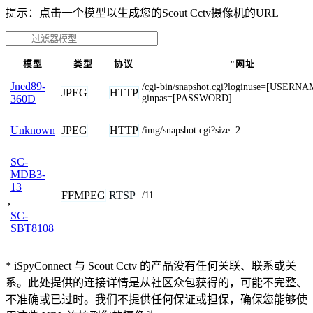
提示：点击一个模型以生成您的Scout Cctv摄像机的URL
模型
类型
协议
"网址
Jned89-
/cgi-bin/snapshot.cgi?loginuse=[USERN
JPEG
HTTP
ginpas=[PASSWORD]
360D
JPEG
HTTP
Unknown
/img/snapshot.cgi?size=2
SC-
MDB3-
13
FFMPEG
RTSP
/11
,
SC-
SBT8108
* iSpyConnect 与 Scout Cctv 的产品没有任何关联、联系或关
系。此处提供的连接详情是从社区众包获得的，可能不完整、
不准确或已过时。我们不提供任何保证或担保，确保您能够使