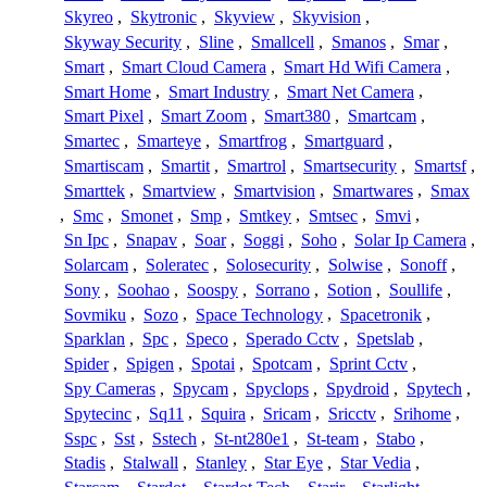
Skyreo
,
Skytronic
,
Skyview
,
Skyvision
,
Skyway Security
,
Sline
,
Smallcell
,
Smanos
,
Smar
,
Smart
,
Smart Cloud Camera
,
Smart Hd Wifi Camera
,
Smart Home
,
Smart Industry
,
Smart Net Camera
,
Smart Pixel
,
Smart Zoom
,
Smart380
,
Smartcam
,
Smartec
,
Smarteye
,
Smartfrog
,
Smartguard
,
Smartiscam
,
Smartit
,
Smartrol
,
Smartsecurity
,
Smartsf
,
Smarttek
,
Smartview
,
Smartvision
,
Smartwares
,
Smax
,
Smc
,
Smonet
,
Smp
,
Smtkey
,
Smtsec
,
Smvi
,
Sn Ipc
,
Snapav
,
Soar
,
Soggi
,
Soho
,
Solar Ip Camera
,
Solarcam
,
Soleratec
,
Solosecurity
,
Solwise
,
Sonoff
,
Sony
,
Soohao
,
Soospy
,
Sorrano
,
Sotion
,
Soullife
,
Sovmiku
,
Sozo
,
Space Technology
,
Spacetronik
,
Sparklan
,
Spc
,
Speco
,
Sperado Cctv
,
Spetslab
,
Spider
,
Spigen
,
Spotai
,
Spotcam
,
Sprint Cctv
,
Spy Cameras
,
Spycam
,
Spyclops
,
Spydroid
,
Spytech
,
Spytecinc
,
Sq11
,
Squira
,
Sricam
,
Sricctv
,
Srihome
,
Sspc
,
Sst
,
Sstech
,
St-nt280e1
,
St-team
,
Stabo
,
Stadis
,
Stalwall
,
Stanley
,
Star Eye
,
Star Vedia
,