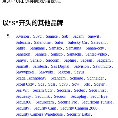
用这些 URL 连接到您的摄像头。
以"S"开头的其他品牌
S
S.vision
,
S3vc
,
Saance
,
Sab
,
Sacam
,
Saewit
,
Safecam
,
Safehome
,
Safer
,
Safesky Cn
,
Safevant
,
Safire
,
Samgane
,
Samsco
,
Samsung
,
Sanan-cctv
,
Sanetron
,
Sannce
,
Sansco
,
Santachi
,
Santec-video
,
Sanyo
,
Sanzio
,
Saocom
,
Saphire
,
Sapsan
,
Saqicam
,
Sarmatt
,
Sarotech
,
Sas Digital
,
Satvision
,
Savitmicro
,
Savvypixel
,
Sawyobi
,
Saxxon
,
Sayus
,
Scada Technology
,
Scancam
,
Schlage
,
Schneider
,
Scout Cctv
,
Scs
,
Scsi
,
Scv3
,
Scw
,
Sdc
,
Sdeter
,
Sea Wit
,
Secam Cctv
,
Seccam
,
Sectec
,
Secu First
,
Secueasy
,
Seculink
,
Secuon
,
Secuplug
,
Secur Eye
,
Secur360
,
Securecam
,
Securia Pro
,
Securicom Tunisie
,
Security
,
Security Cam
,
Security Camera 2000
,
Security Camera Warehouse
,
Security Labs
,