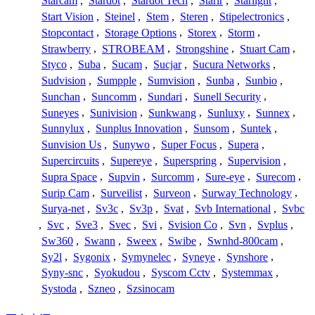
Starcam
,
Stardot
,
Stardot Tech
,
Starir
,
Starlight
,
Start Vision
,
Steinel
,
Stem
,
Steren
,
Stipelectronics
,
Stopcontact
,
Storage Options
,
Storex
,
Storm
,
Strawberry
,
STROBEAM
,
Strongshine
,
Stuart Cam
,
Styco
,
Suba
,
Sucam
,
Sucjar
,
Sucura Networks
,
Sudvision
,
Sumpple
,
Sumvision
,
Sunba
,
Sunbio
,
Sunchan
,
Suncomm
,
Sundari
,
Sunell Security
,
Suneyes
,
Sunivision
,
Sunkwang
,
Sunluxy
,
Sunnex
,
Sunnylux
,
Sunplus Innovation
,
Sunsom
,
Suntek
,
Sunvision Us
,
Sunywo
,
Super Focus
,
Supera
,
Supercircuits
,
Supereye
,
Superspring
,
Supervision
,
Supra Space
,
Supvin
,
Surcomm
,
Sure-eye
,
Surecom
,
Surip Cam
,
Surveilist
,
Surveon
,
Surway Technology
,
Surya-net
,
Sv3c
,
Sv3p
,
Svat
,
Svb International
,
Svbc
,
Svc
,
Sve3
,
Svec
,
Svi
,
Svision Co
,
Svn
,
Svplus
,
Sw360
,
Swann
,
Sweex
,
Swibe
,
Swnhd-800cam
,
Sy2l
,
Sygonix
,
Symynelec
,
Syneye
,
Synshore
,
Syny-snc
,
Syokudou
,
Syscom Cctv
,
Systemmax
,
Systoda
,
Szneo
,
Szsinocam