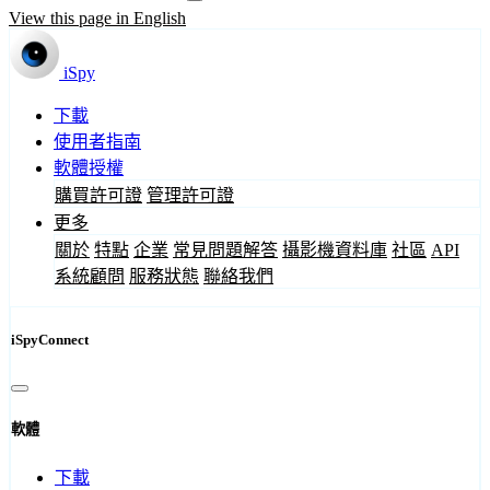
View this page in English
iSpy
下載
使用者指南
軟體授權
購買許可證
管理許可證
更多
關於
特點
企業
常見問題解答
攝影機資料庫
社區
API
系統顧問
服務狀態
聯絡我們
iSpyConnect
軟體
下載