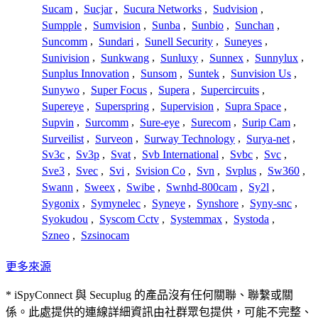
Sucam
,
Sucjar
,
Sucura Networks
,
Sudvision
,
Sumpple
,
Sumvision
,
Sunba
,
Sunbio
,
Sunchan
,
Suncomm
,
Sundari
,
Sunell Security
,
Suneyes
,
Sunivision
,
Sunkwang
,
Sunluxy
,
Sunnex
,
Sunnylux
,
Sunplus Innovation
,
Sunsom
,
Suntek
,
Sunvision Us
,
Sunywo
,
Super Focus
,
Supera
,
Supercircuits
,
Supereye
,
Superspring
,
Supervision
,
Supra Space
,
Supvin
,
Surcomm
,
Sure-eye
,
Surecom
,
Surip Cam
,
Surveilist
,
Surveon
,
Surway Technology
,
Surya-net
,
Sv3c
,
Sv3p
,
Svat
,
Svb International
,
Svbc
,
Svc
,
Sve3
,
Svec
,
Svi
,
Svision Co
,
Svn
,
Svplus
,
Sw360
,
Swann
,
Sweex
,
Swibe
,
Swnhd-800cam
,
Sy2l
,
Sygonix
,
Symynelec
,
Syneye
,
Synshore
,
Syny-snc
,
Syokudou
,
Syscom Cctv
,
Systemmax
,
Systoda
,
Szneo
,
Szsinocam
更多來源
* iSpyConnect 與 Secuplug 的產品沒有任何關聯、聯繫或關
係。此處提供的連線詳細資訊由社群眾包提供，可能不完整、