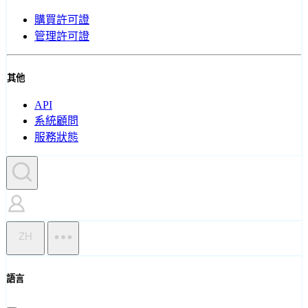
購買許可證
管理許可證
其他
API
系統顧問
服務狀態
ZH
語言