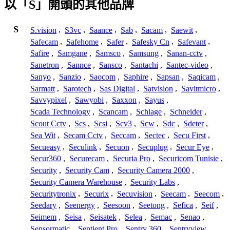
以「S」開頭的其他品牌
S
S.vision
,
S3vc
,
Saance
,
Sab
,
Sacam
,
Saewit
,
Safecam
,
Safehome
,
Safer
,
Safesky Cn
,
Safevant
,
Safire
,
Samgane
,
Samsco
,
Samsung
,
Sanan-cctv
,
Sanetron
,
Sannce
,
Sansco
,
Santachi
,
Santec-video
,
Sanyo
,
Sanzio
,
Saocom
,
Saphire
,
Sapsan
,
Saqicam
,
Sarmatt
,
Sarotech
,
Sas Digital
,
Satvision
,
Savitmicro
,
Savvypixel
,
Sawyobi
,
Saxxon
,
Sayus
,
Scada Technology
,
Scancam
,
Schlage
,
Schneider
,
Scout Cctv
,
Scs
,
Scsi
,
Scv3
,
Scw
,
Sdc
,
Sdeter
,
Sea Wit
,
Secam Cctv
,
Seccam
,
Sectec
,
Secu First
,
Secueasy
,
Seculink
,
Secuon
,
Secuplug
,
Secur Eye
,
Secur360
,
Securecam
,
Securia Pro
,
Securicom Tunisie
,
Security
,
Security Cam
,
Security Camera 2000
,
Security Camera Warehouse
,
Security Labs
,
Securitytronix
,
Securix
,
Secuvision
,
Seecam
,
Seecom
,
Seedary
,
Seenergy
,
Seesoon
,
Seetong
,
Sefica
,
Seif
,
Seimem
,
Seisa
,
Seisatek
,
Selea
,
Semac
,
Senao
,
Sensormatic
,
Sentient Pro
,
Sentry 360
,
Sentryview
,