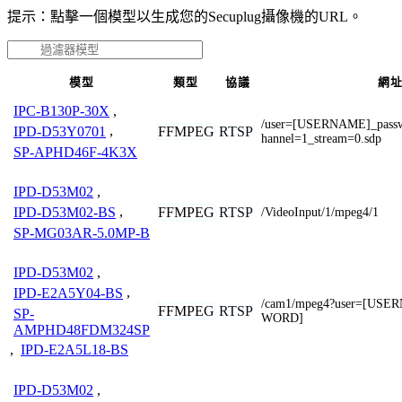
提示：點擊一個模型以生成您的Secuplug攝像機的URL。
模型
類型
協議
網
IPC-B130P-30X
,
/user=[USERNAME]_pas
FFMPEG
RTSP
IPD-D53Y0701
,
hannel=1_stream=0.sdp
SP-APHD46F-4K3X
IPD-D53M02
,
FFMPEG
RTSP
IPD-D53M02-BS
,
/VideoInput/1/mpeg4/1
SP-MG03AR-5.0MP-B
IPD-D53M02
,
IPD-E2A5Y04-BS
,
/cam1/mpeg4?user=[US
FFMPEG
RTSP
SP-
WORD]
AMPHD48FDM324SP
,
IPD-E2A5L18-BS
IPD-D53M02
,