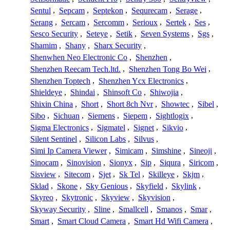
Sentul
,
Sepcam
,
Septekon
,
Sequrecam
,
Serage
,
Serang
,
Sercam
,
Sercomm
,
Serioux
,
Sertek
,
Ses
,
Sesco Security
,
Seteye
,
Setik
,
Seven Systems
,
Sgs
,
Shamim
,
Shany
,
Sharx Security
,
Shenwhen Neo Electronic Co
,
Shenzhen
,
Shenzhen Reecam Tech.ltd.
,
Shenzhen Tong Bo Wei
,
Shenzhen Toptech
,
Shenzhen Ycx Electronics
,
Shieldeye
,
Shindai
,
Shinsoft Co
,
Shiwojia
,
Shixin China
,
Short
,
Short 8ch Nvr
,
Showtec
,
Sibel
,
Sibo
,
Sichuan
,
Siemens
,
Siepem
,
Sightlogix
,
Sigma Electronics
,
Sigmatel
,
Signet
,
Sikvio
,
Silent Sentinel
,
Silicon Labs
,
Silvus
,
Simi Ip Camera Viewer
,
Simicam
,
Simshine
,
Sineoji
,
Sinocam
,
Sinovision
,
Sionyx
,
Sip
,
Siqura
,
Siricom
,
Sisview
,
Sitecom
,
Sjet
,
Sk Tel
,
Skilleye
,
Skjm
,
Sklad
,
Skone
,
Sky Genious
,
Skyfield
,
Skylink
,
Skyreo
,
Skytronic
,
Skyview
,
Skyvision
,
Skyway Security
,
Sline
,
Smallcell
,
Smanos
,
Smar
,
Smart
,
Smart Cloud Camera
,
Smart Hd Wifi Camera
,