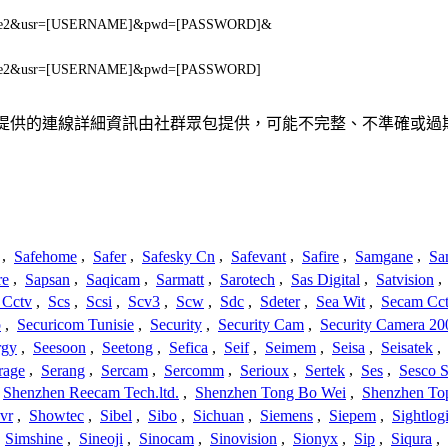
icture2&usr=[USERNAME]&pwd=[PASSWORD]&
icture2&usr=[USERNAME]&pwd=[PASSWORD]
或關係。此處提供的連線詳細資訊由社群眾包提供，可能不完整、不準確
,
Safehome
,
Safer
,
Safesky Cn
,
Safevant
,
Safire
,
Samgane
,
Sa
re
,
Sapsan
,
Saqicam
,
Sarmatt
,
Sarotech
,
Sas Digital
,
Satvision
,
 Cctv
,
Scs
,
Scsi
,
Scv3
,
Scw
,
Sdc
,
Sdeter
,
Sea Wit
,
Secam Cc
o
,
Securicom Tunisie
,
Security
,
Security Cam
,
Security Camera 20
rgy
,
Seesoon
,
Seetong
,
Sefica
,
Seif
,
Seimem
,
Seisa
,
Seisatek
,
rage
,
Serang
,
Sercam
,
Sercomm
,
Serioux
,
Sertek
,
Ses
,
Sesco S
Shenzhen Reecam Tech.ltd.
,
Shenzhen Tong Bo Wei
,
Shenzhen To
vr
,
Showtec
,
Sibel
,
Sibo
,
Sichuan
,
Siemens
,
Siepem
,
Sightlog
,
Simshine
,
Sineoji
,
Sinocam
,
Sinovision
,
Sionyx
,
Sip
,
Siqura
,