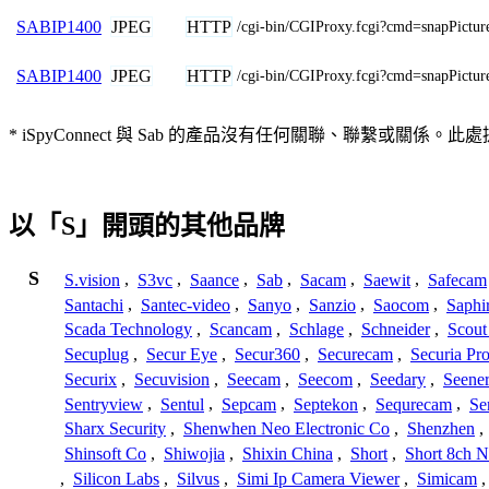
JPEG
HTTP
SABIP1400
/cgi-bin/CGIProxy.fcgi?cmd=snapP
JPEG
HTTP
SABIP1400
/cgi-bin/CGIProxy.fcgi?cmd=snapP
* iSpyConnect 與 Sab 的產品沒有任何關聯、聯繫
以「S」開頭的其他品牌
S
S.vision
,
S3vc
,
Saance
,
Sab
,
Sacam
,
Saewit
,
Safecam
Santachi
,
Santec-video
,
Sanyo
,
Sanzio
,
Saocom
,
Saphi
Scada Technology
,
Scancam
,
Schlage
,
Schneider
,
Scout
Secuplug
,
Secur Eye
,
Secur360
,
Securecam
,
Securia Pr
Securix
,
Secuvision
,
Seecam
,
Seecom
,
Seedary
,
Seene
Sentryview
,
Sentul
,
Sepcam
,
Septekon
,
Sequrecam
,
Se
Sharx Security
,
Shenwhen Neo Electronic Co
,
Shenzhen
,
Shinsoft Co
,
Shiwojia
,
Shixin China
,
Short
,
Short 8ch N
,
Silicon Labs
,
Silvus
,
Simi Ip Camera Viewer
,
Simicam