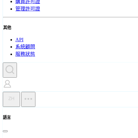
購買許可證
管理許可證
其他
API
系統顧問
服務狀態
ZH
語言