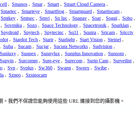
cell
,
Smanos
,
Smar
,
Smart
,
Smart Cloud Camera
,
Smartec
,
Smarteye
,
Smartfrog
,
Smartguard
,
Smartiscam
,
Smtkey
,
Smtsec
,
Smvi
,
Sn Ipc
,
Snapav
,
Soar
,
Soggi
,
Soho
,
,
Sovmiku
,
Sozo
,
Space Technology
,
Spacetronik
,
Sparklan
,
Spydroid
,
Spytech
,
Spytecinc
,
Sq11
,
Squira
,
Sricam
,
Sricctv
ardot
,
Stardot Tech
,
Starir
,
Starlight
,
Start Vision
,
Steinel
,
,
Suba
,
Sucam
,
Sucjar
,
Sucura Networks
,
Sudvision
,
Sunluxy
,
Sunnex
,
Sunnylux
,
Sunplus Innovation
,
Sunsom
,
Supvin
,
Surcomm
,
Sure-eye
,
Surecom
,
Surip Cam
,
Surveilist
,
Co
,
Svn
,
Svplus
,
Sw360
,
Swann
,
Sweex
,
Swibe
,
da
,
Szneo
,
Szsinocam
或過期。我們不保證您能夠使用這些 URL 連接到您的攝影機。