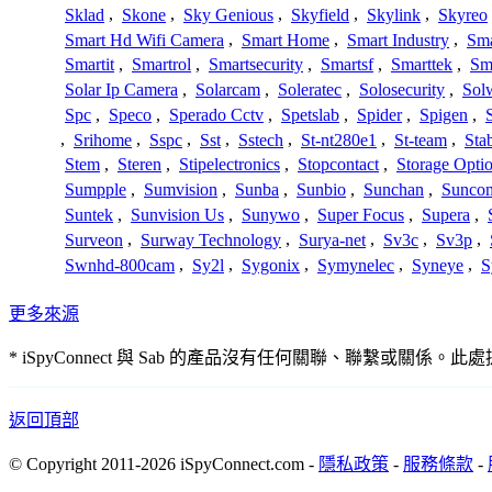
Sklad
,
Skone
,
Sky Genious
,
Skyfield
,
Skylink
,
Skyreo
Smart Hd Wifi Camera
,
Smart Home
,
Smart Industry
,
Sma
Smartit
,
Smartrol
,
Smartsecurity
,
Smartsf
,
Smarttek
,
Sm
Solar Ip Camera
,
Solarcam
,
Soleratec
,
Solosecurity
,
Sol
Spc
,
Speco
,
Sperado Cctv
,
Spetslab
,
Spider
,
Spigen
,
,
Srihome
,
Sspc
,
Sst
,
Sstech
,
St-nt280e1
,
St-team
,
Sta
Stem
,
Steren
,
Stipelectronics
,
Stopcontact
,
Storage Opti
Sumpple
,
Sumvision
,
Sunba
,
Sunbio
,
Sunchan
,
Sunco
Suntek
,
Sunvision Us
,
Sunywo
,
Super Focus
,
Supera
,
Surveon
,
Surway Technology
,
Surya-net
,
Sv3c
,
Sv3p
,
Swnhd-800cam
,
Sy2l
,
Sygonix
,
Symynelec
,
Syneye
,
S
更多來源
* iSpyConnect 與 Sab 的產品沒有任何關聯、聯繫
返回頂部
© Copyright 2011-2026 iSpyConnect.com -
隱私政策
-
服務條款
-