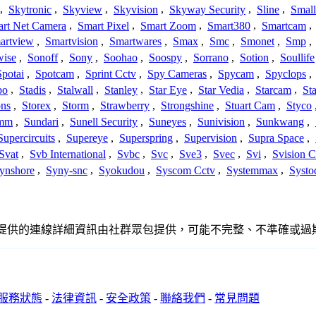
,
Skytronic
,
Skyview
,
Skyvision
,
Skyway Security
,
Sline
,
Small
rt Net Camera
,
Smart Pixel
,
Smart Zoom
,
Smart380
,
Smartcam
,
artview
,
Smartvision
,
Smartwares
,
Smax
,
Smc
,
Smonet
,
Smp
,
wise
,
Sonoff
,
Sony
,
Soohao
,
Soospy
,
Sorrano
,
Sotion
,
Soullife
Spotai
,
Spotcam
,
Sprint Cctv
,
Spy Cameras
,
Spycam
,
Spyclops
,
bo
,
Stadis
,
Stalwall
,
Stanley
,
Star Eye
,
Star Vedia
,
Starcam
,
St
ons
,
Storex
,
Storm
,
Strawberry
,
Strongshine
,
Stuart Cam
,
Styco
mm
,
Sundari
,
Sunell Security
,
Suneyes
,
Sunivision
,
Sunkwang
,
Supercircuits
,
Supereye
,
Superspring
,
Supervision
,
Supra Space
,
Svat
,
Svb International
,
Svbc
,
Svc
,
Sve3
,
Svec
,
Svi
,
Svision 
ynshore
,
Syny-snc
,
Syokudou
,
Syscom Cctv
,
Systemmax
,
Systo
或關係。此處提供的連線詳細資訊由社群眾包提供，可能不完整、不準確
服務狀態
-
法律資訊
-
安全政策
-
聯絡我們
-
常見問題