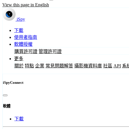
View this page in English
iSpy
下載
使用者指南
軟體授權
購買許可證
管理許可證
更多
關於
特點
企業
常見問題解答
攝影機資料庫
社區
API
系
iSpyConnect
軟體
下載