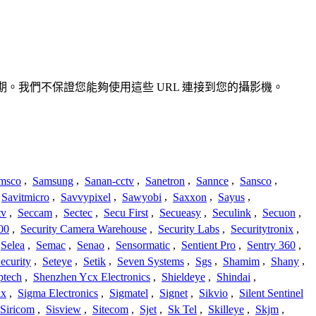
或過期。我們不保證您能夠使用這些 URL 連接到您的攝影機。
msco
,
Samsung
,
Sanan-cctv
,
Sanetron
,
Sannce
,
Sansco
,
Savitmicro
,
Savvypixel
,
Sawyobi
,
Saxxon
,
Sayus
,
tv
,
Seccam
,
Sectec
,
Secu First
,
Secueasy
,
Seculink
,
Secuon
,
00
,
Security Camera Warehouse
,
Security Labs
,
Securitytronix
,
Selea
,
Semac
,
Senao
,
Sensormatic
,
Sentient Pro
,
Sentry 360
,
ecurity
,
Seteye
,
Setik
,
Seven Systems
,
Sgs
,
Shamim
,
Shany
,
ptech
,
Shenzhen Ycx Electronics
,
Shieldeye
,
Shindai
,
ix
,
Sigma Electronics
,
Sigmatel
,
Signet
,
Sikvio
,
Silent Sentinel
Siricom
,
Sisview
,
Sitecom
,
Sjet
,
Sk Tel
,
Skilleye
,
Skjm
,