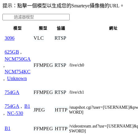
提示：點擊一個模型以生成您的Smarteye攝像機的URL。
模型
類型
協議
網址
VLC
RTSP
3096
625GB
,
NCM750GA
FFMPEG
RTSP
,
/live/ch0
NCM754KC
,
Unknown
FFMPEG
RTSP
754GA
/live/ch1
754GA
,
B1
/snapshot.cgi?user=[USERNAME]&p
JPEG
HTTP
WORD]
,
NC-530
/videostream.asf?usr=[USERNAME]
B1
FFMPEG
HTTP
SWORD]