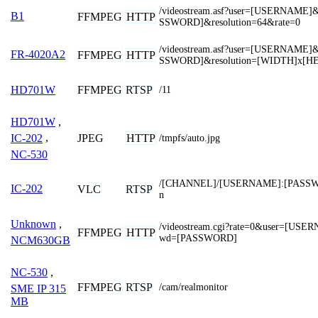
/videostream.asf?user=[USERNAME
B1
FFMPEG
HTTP
SSWORD]&resolution=64&rate=0
/videostream.asf?user=[USERNAME
FR-4020A2
FFMPEG
HTTP
SSWORD]&resolution=[WIDTH]x[H
FFMPEG
RTSP
HD701W
/11
HD701W
,
JPEG
HTTP
IC-202
,
/tmpfs/auto.jpg
NC-530
/[CHANNEL]/[USERNAME]:[PASSW
IC-202
VLC
RTSP
n
Unknown
,
/videostream.cgi?rate=0&user=[US
FFMPEG
HTTP
wd=[PASSWORD]
NCM630GB
NC-530
,
FFMPEG
RTSP
/cam/realmonitor
SME IP 315
MB