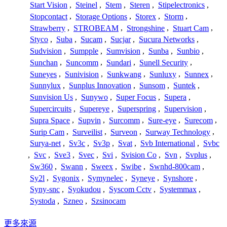
Start Vision
,
Steinel
,
Stem
,
Steren
,
Stipelectronics
,
Stopcontact
,
Storage Options
,
Storex
,
Storm
,
Strawberry
,
STROBEAM
,
Strongshine
,
Stuart Cam
,
Styco
,
Suba
,
Sucam
,
Sucjar
,
Sucura Networks
,
Sudvision
,
Sumpple
,
Sumvision
,
Sunba
,
Sunbio
,
Sunchan
,
Suncomm
,
Sundari
,
Sunell Security
,
Suneyes
,
Sunivision
,
Sunkwang
,
Sunluxy
,
Sunnex
,
Sunnylux
,
Sunplus Innovation
,
Sunsom
,
Suntek
,
Sunvision Us
,
Sunywo
,
Super Focus
,
Supera
,
Supercircuits
,
Supereye
,
Superspring
,
Supervision
,
Supra Space
,
Supvin
,
Surcomm
,
Sure-eye
,
Surecom
,
Surip Cam
,
Surveilist
,
Surveon
,
Surway Technology
,
Surya-net
,
Sv3c
,
Sv3p
,
Svat
,
Svb International
,
Svbc
,
Svc
,
Sve3
,
Svec
,
Svi
,
Svision Co
,
Svn
,
Svplus
,
Sw360
,
Swann
,
Sweex
,
Swibe
,
Swnhd-800cam
,
Sy2l
,
Sygonix
,
Symynelec
,
Syneye
,
Synshore
,
Syny-snc
,
Syokudou
,
Syscom Cctv
,
Systemmax
,
Systoda
,
Szneo
,
Szsinocam
更多來源