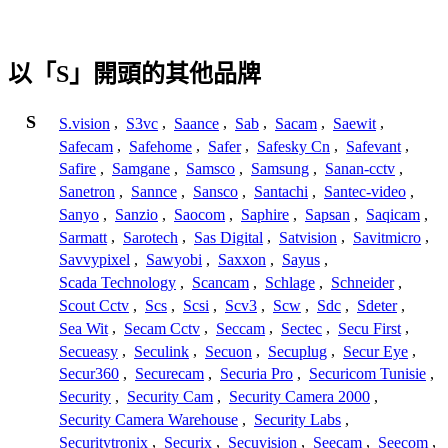
以「S」開頭的其他品牌
S
S.vision
,
S3vc
,
Saance
,
Sab
,
Sacam
,
Saewit
,
Safecam
,
Safehome
,
Safer
,
Safesky Cn
,
Safevant
,
Safire
,
Samgane
,
Samsco
,
Samsung
,
Sanan-cctv
,
Sanetron
,
Sannce
,
Sansco
,
Santachi
,
Santec-video
,
Sanyo
,
Sanzio
,
Saocom
,
Saphire
,
Sapsan
,
Saqicam
,
Sarmatt
,
Sarotech
,
Sas Digital
,
Satvision
,
Savitmicro
,
Savvypixel
,
Sawyobi
,
Saxxon
,
Sayus
,
Scada Technology
,
Scancam
,
Schlage
,
Schneider
,
Scout Cctv
,
Scs
,
Scsi
,
Scv3
,
Scw
,
Sdc
,
Sdeter
,
Sea Wit
,
Secam Cctv
,
Seccam
,
Sectec
,
Secu First
,
Secueasy
,
Seculink
,
Secuon
,
Secuplug
,
Secur Eye
,
Secur360
,
Securecam
,
Securia Pro
,
Securicom Tunisie
,
Security
,
Security Cam
,
Security Camera 2000
,
Security Camera Warehouse
,
Security Labs
,
Securitytronix
,
Securix
,
Secuvision
,
Seecam
,
Seecom
,