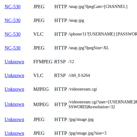
JPEG
HTTP
NC-530
/snap.jpg?JpegCam=[CHANNEL]
JPEG
HTTP
NC-530
/snap.jpg
VLC
HTTP
NC-530
/iphone/11?[USERNAME]:[PASSWO
JPEG
HTTP
NC-530
/snap.jpg?JpegSize=XL
FFMPEG
RTSP
Unknown
/12
VLC
RTSP
Unknown
/ch0_0.h264
MJPEG
HTTP
Unknown
/videostream.cgi
/videostream.cgi?user=[USERNAME
Unknown
MJPEG
HTTP
SSWORD]&resolution=32
JPEG
HTTP
Unknown
/jpg/image.jpg
JPEG
HTTP
Unknown
/jpg/image.jpg?size=3