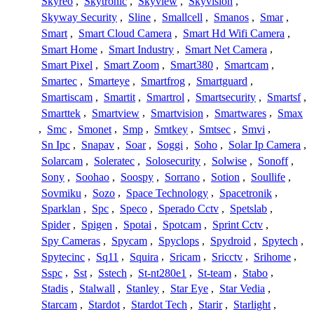
Skyreo
,
Skytronic
,
Skyview
,
Skyvision
,
Skyway Security
,
Sline
,
Smallcell
,
Smanos
,
Smar
,
Smart
,
Smart Cloud Camera
,
Smart Hd Wifi Camera
,
Smart Home
,
Smart Industry
,
Smart Net Camera
,
Smart Pixel
,
Smart Zoom
,
Smart380
,
Smartcam
,
Smartec
,
Smarteye
,
Smartfrog
,
Smartguard
,
Smartiscam
,
Smartit
,
Smartrol
,
Smartsecurity
,
Smartsf
,
Smarttek
,
Smartview
,
Smartvision
,
Smartwares
,
Smax
,
Smc
,
Smonet
,
Smp
,
Smtkey
,
Smtsec
,
Smvi
,
Sn Ipc
,
Snapav
,
Soar
,
Soggi
,
Soho
,
Solar Ip Camera
,
Solarcam
,
Soleratec
,
Solosecurity
,
Solwise
,
Sonoff
,
Sony
,
Soohao
,
Soospy
,
Sorrano
,
Sotion
,
Soullife
,
Sovmiku
,
Sozo
,
Space Technology
,
Spacetronik
,
Sparklan
,
Spc
,
Speco
,
Sperado Cctv
,
Spetslab
,
Spider
,
Spigen
,
Spotai
,
Spotcam
,
Sprint Cctv
,
Spy Cameras
,
Spycam
,
Spyclops
,
Spydroid
,
Spytech
,
Spytecinc
,
Sq11
,
Squira
,
Sricam
,
Sricctv
,
Srihome
,
Sspc
,
Sst
,
Sstech
,
St-nt280e1
,
St-team
,
Stabo
,
Stadis
,
Stalwall
,
Stanley
,
Star Eye
,
Star Vedia
,
Starcam
,
Stardot
,
Stardot Tech
,
Starir
,
Starlight
,