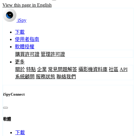
View this page in English
iSpy
下載
使用者指南
軟體授權
購買許可證
管理許可證
更多
關於
特點
企業
常見問題解答
攝影機資料庫
社區
API
系統顧問
服務狀態
聯絡我們
iSpyConnect
軟體
下載