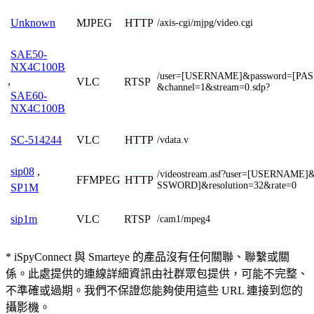
MJPEG
HTTP
Unknown
/axis-cgi/mjpg/video.cgi
SAE50-
NX4C100B
/user=[USERNAME]&password=[PA
,
VLC
RTSP
&channel=1&stream=0.sdp?
SAE60-
NX4C100B
VLC
HTTP
SC-514244
/vdata.v
sip08
,
/videostream.asf?user=[USERNAME
FFMPEG
HTTP
SSWORD]&resolution=32&rate=0
SP1M
VLC
RTSP
sip1m
/cam1/mpeg4
* iSpyConnect 與 Smarteye 的產品沒有任何關聯、聯繫或關
係。此處提供的連線詳細資訊由社群眾包提供，可能不完整、
不準確或過期。我們不保證您能夠使用這些 URL 連接到您的
攝影機。