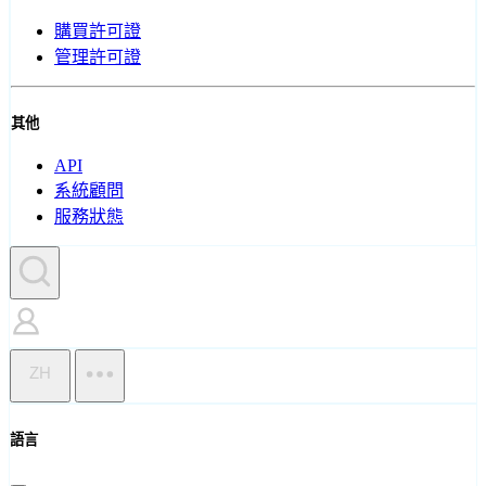
購買許可證
管理許可證
其他
API
系統顧問
服務狀態
ZH
語言