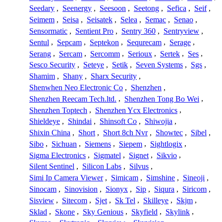
Seedary
,
Seenergy
,
Seesoon
,
Seetong
,
Sefica
,
Seif
,
Seimem
,
Seisa
,
Seisatek
,
Selea
,
Semac
,
Senao
,
Sensormatic
,
Sentient Pro
,
Sentry 360
,
Sentryview
,
Sentul
,
Sepcam
,
Septekon
,
Sequrecam
,
Serage
,
Serang
,
Sercam
,
Sercomm
,
Serioux
,
Sertek
,
Ses
,
Sesco Security
,
Seteye
,
Setik
,
Seven Systems
,
Sgs
,
Shamim
,
Shany
,
Sharx Security
,
Shenwhen Neo Electronic Co
,
Shenzhen
,
Shenzhen Reecam Tech.ltd.
,
Shenzhen Tong Bo Wei
,
Shenzhen Toptech
,
Shenzhen Ycx Electronics
,
Shieldeye
,
Shindai
,
Shinsoft Co
,
Shiwojia
,
Shixin China
,
Short
,
Short 8ch Nvr
,
Showtec
,
Sibel
,
Sibo
,
Sichuan
,
Siemens
,
Siepem
,
Sightlogix
,
Sigma Electronics
,
Sigmatel
,
Signet
,
Sikvio
,
Silent Sentinel
,
Silicon Labs
,
Silvus
,
Simi Ip Camera Viewer
,
Simicam
,
Simshine
,
Sineoji
,
Sinocam
,
Sinovision
,
Sionyx
,
Sip
,
Siqura
,
Siricom
,
Sisview
,
Sitecom
,
Sjet
,
Sk Tel
,
Skilleye
,
Skjm
,
Sklad
,
Skone
,
Sky Genious
,
Skyfield
,
Skylink
,