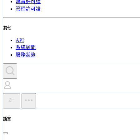
購買許可證
管理許可證
其他
API
系統顧問
服務狀態
ZH
語言