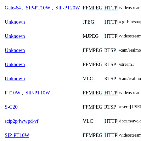
FFMPEG
HTTP
Gate-64
,
SIP-PT10W
,
SIP-PT20W
/videostr
JPEG
HTTP
Unknown
/cgi-bin/
MJPEG
HTTP
Unknown
/videostrea
FFMPEG
RTSP
Unknown
/cam/realmo
FFMPEG
RTSP
Unknown
/stream1
VLC
RTSP
Unknown
/cam/realm
FFMPEG
HTTP
PT10W
,
SIP-PT10W
/videostr
FFMPEG
RTSP
S-C20
/user=[US
VLC
HTTP
scip2p4wwpd-vf
/ipcam/avc
FFMPEG
HTTP
SIP-PT10W
/videostr