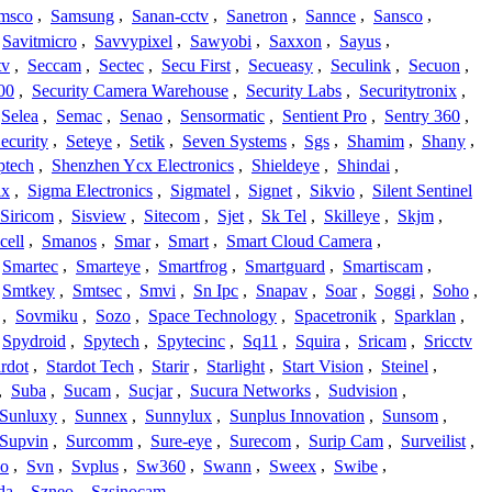
msco
,
Samsung
,
Sanan-cctv
,
Sanetron
,
Sannce
,
Sansco
,
Savitmicro
,
Savvypixel
,
Sawyobi
,
Saxxon
,
Sayus
,
tv
,
Seccam
,
Sectec
,
Secu First
,
Secueasy
,
Seculink
,
Secuon
,
00
,
Security Camera Warehouse
,
Security Labs
,
Securitytronix
,
Selea
,
Semac
,
Senao
,
Sensormatic
,
Sentient Pro
,
Sentry 360
,
ecurity
,
Seteye
,
Setik
,
Seven Systems
,
Sgs
,
Shamim
,
Shany
,
ptech
,
Shenzhen Ycx Electronics
,
Shieldeye
,
Shindai
,
ix
,
Sigma Electronics
,
Sigmatel
,
Signet
,
Sikvio
,
Silent Sentinel
Siricom
,
Sisview
,
Sitecom
,
Sjet
,
Sk Tel
,
Skilleye
,
Skjm
,
cell
,
Smanos
,
Smar
,
Smart
,
Smart Cloud Camera
,
Smartec
,
Smarteye
,
Smartfrog
,
Smartguard
,
Smartiscam
,
Smtkey
,
Smtsec
,
Smvi
,
Sn Ipc
,
Snapav
,
Soar
,
Soggi
,
Soho
,
,
Sovmiku
,
Sozo
,
Space Technology
,
Spacetronik
,
Sparklan
,
Spydroid
,
Spytech
,
Spytecinc
,
Sq11
,
Squira
,
Sricam
,
Sricctv
ardot
,
Stardot Tech
,
Starir
,
Starlight
,
Start Vision
,
Steinel
,
,
Suba
,
Sucam
,
Sucjar
,
Sucura Networks
,
Sudvision
,
Sunluxy
,
Sunnex
,
Sunnylux
,
Sunplus Innovation
,
Sunsom
,
Supvin
,
Surcomm
,
Sure-eye
,
Surecom
,
Surip Cam
,
Surveilist
,
Co
,
Svn
,
Svplus
,
Sw360
,
Swann
,
Sweex
,
Swibe
,
da
,
Szneo
,
Szsinocam