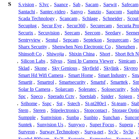
S
S.vision
,
S3vc
,
Saance
,
Sab
,
Sacam
,
Saewit
,
Safecam
Santachi
,
Santec-video
,
Sanyo
,
Sanzio
,
Saocom
,
Saphi
Scada Technology
,
Scancam
,
Schlage
,
Schneider
,
Scout
Secuplug
,
Secur Eye
,
Secur360
,
Securecam
,
Securia Pr
Securix
,
Secuvision
,
Seecam
,
Seecom
,
Seedary
,
Seene
Sentryview
,
Sentul
,
Sepcam
,
Septekon
,
Sequrecam
,
Se
Sharx Security
,
Shenwhen Neo Electronic Co
,
Shenzhen
,
Shinsoft Co
,
Shiwojia
,
Shixin China
,
Short
,
Short 8ch N
,
Silicon Labs
,
Silvus
,
Simi Ip Camera Viewer
,
Simicam
Sklad
,
Skone
,
Sky Genious
,
Skyfield
,
Skylink
,
Skyreo
Smart Hd Wifi Camera
,
Smart Home
,
Smart Industry
,
Sma
Smartit
,
Smartrol
,
Smartsecurity
,
Smartsf
,
Smarttek
,
Sm
Solar Ip Camera
,
Solarcam
,
Soleratec
,
Solosecurity
,
Sol
Spc
,
Speco
,
Sperado Cctv
,
Spetslab
,
Spider
,
Spigen
,
,
Srihome
,
Sspc
,
Sst
,
Sstech
,
St-nt280e1
,
St-team
,
Sta
Stem
,
Steren
,
Stipelectronics
,
Stopcontact
,
Storage Opti
Sumpple
,
Sumvision
,
Sunba
,
Sunbio
,
Sunchan
,
Sunco
Suntek
,
Sunvision Us
,
Sunywo
,
Super Focus
,
Supera
,
Surveon
,
Surway Technology
,
Surya-net
,
Sv3c
,
Sv3p
,
Swnhd-800cam
,
Sy2l
,
Sygonix
,
Symynelec
,
Syneye
,
S