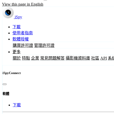
View this page in English
iSpy
下載
使用者指南
軟體授權
購買許可證
管理許可證
更多
關於
特點
企業
常見問題解答
攝影機資料庫
社區
API
系
iSpyConnect
軟體
下載