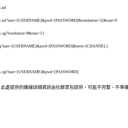
.asf
eam.asf?user=[USERNAME]&pwd=[PASSWORD]&resolution=32&rate=0
m.cgi?resolution=8&rate=13
.jpg?user=[USERNAME]&pwd=[PASSWORD]&strm=[CHANNEL]
eam.cgi?user=[USERNAME]&pwd=[PASSWORD]
關聯、聯繫或關係。此處提供的連線詳細資訊由社群眾包提供，可能不完整