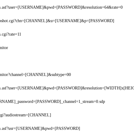
eam.asf?user=[USERNAME]&pwd=[PASSWORD]&resolution=64&rate=0
snapshot.cgi?chn=[CHANNEL]&u=[USERNAME]&p=[PASSWORD]
m.cgi?rate=11
nitor
onitor?channel=[CHANNEL]&subtype=00
eam.asf?user=[USERNAME]&pwd=[PASSWORD]&resolution=[WIDTH]x[HEI
ERNAME]_password=[PASSWORD]_channel=1_stream=0.sdp
.cgi?audiostream=[CHANNEL]
eam.asf?usr=[USERNAME]&pwd=[PASSWORD]