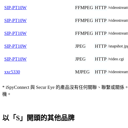
FFMPEG
HTTP
SIP-PT10W
/videostream
FFMPEG
HTTP
SIP-PT10W
/videostr
FFMPEG
HTTP
SIP-PT10W
/videostrea
JPEG
HTTP
SIP-PT10W
/snapshot
JPEG
HTTP
SIP-PT10W
/video.cgi
MJPEG
HTTP
xxc5330
/videostr
* iSpyConnect 與 Secur Eye 的產品沒有任何
機。
以「S」開頭的其他品牌