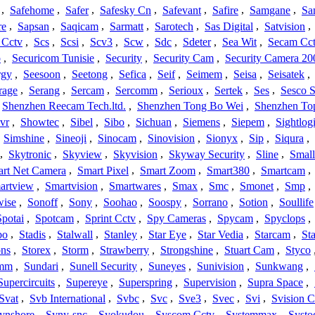
,
Safehome
,
Safer
,
Safesky Cn
,
Safevant
,
Safire
,
Samgane
,
Sa
re
,
Sapsan
,
Saqicam
,
Sarmatt
,
Sarotech
,
Sas Digital
,
Satvision
,
 Cctv
,
Scs
,
Scsi
,
Scv3
,
Scw
,
Sdc
,
Sdeter
,
Sea Wit
,
Secam Cc
o
,
Securicom Tunisie
,
Security
,
Security Cam
,
Security Camera 20
rgy
,
Seesoon
,
Seetong
,
Sefica
,
Seif
,
Seimem
,
Seisa
,
Seisatek
,
rage
,
Serang
,
Sercam
,
Sercomm
,
Serioux
,
Sertek
,
Ses
,
Sesco S
Shenzhen Reecam Tech.ltd.
,
Shenzhen Tong Bo Wei
,
Shenzhen To
vr
,
Showtec
,
Sibel
,
Sibo
,
Sichuan
,
Siemens
,
Siepem
,
Sightlog
,
Simshine
,
Sineoji
,
Sinocam
,
Sinovision
,
Sionyx
,
Sip
,
Siqura
,
,
Skytronic
,
Skyview
,
Skyvision
,
Skyway Security
,
Sline
,
Small
rt Net Camera
,
Smart Pixel
,
Smart Zoom
,
Smart380
,
Smartcam
,
artview
,
Smartvision
,
Smartwares
,
Smax
,
Smc
,
Smonet
,
Smp
,
wise
,
Sonoff
,
Sony
,
Soohao
,
Soospy
,
Sorrano
,
Sotion
,
Soullife
Spotai
,
Spotcam
,
Sprint Cctv
,
Spy Cameras
,
Spycam
,
Spyclops
,
bo
,
Stadis
,
Stalwall
,
Stanley
,
Star Eye
,
Star Vedia
,
Starcam
,
St
ons
,
Storex
,
Storm
,
Strawberry
,
Strongshine
,
Stuart Cam
,
Styco
mm
,
Sundari
,
Sunell Security
,
Suneyes
,
Sunivision
,
Sunkwang
,
Supercircuits
,
Supereye
,
Superspring
,
Supervision
,
Supra Space
,
Svat
,
Svb International
,
Svbc
,
Svc
,
Sve3
,
Svec
,
Svi
,
Svision 
ynshore
,
Syny-snc
,
Syokudou
,
Syscom Cctv
,
Systemmax
,
Systo