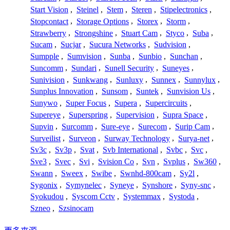
Start Vision
,
Steinel
,
Stem
,
Steren
,
Stipelectronics
,
Stopcontact
,
Storage Options
,
Storex
,
Storm
,
Strawberry
,
Strongshine
,
Stuart Cam
,
Styco
,
Suba
,
Sucam
,
Sucjar
,
Sucura Networks
,
Sudvision
,
Sumpple
,
Sumvision
,
Sunba
,
Sunbio
,
Sunchan
,
Suncomm
,
Sundari
,
Sunell Security
,
Suneyes
,
Sunivision
,
Sunkwang
,
Sunluxy
,
Sunnex
,
Sunnylux
,
Sunplus Innovation
,
Sunsom
,
Suntek
,
Sunvision Us
,
Sunywo
,
Super Focus
,
Supera
,
Supercircuits
,
Supereye
,
Superspring
,
Supervision
,
Supra Space
,
Supvin
,
Surcomm
,
Sure-eye
,
Surecom
,
Surip Cam
,
Surveilist
,
Surveon
,
Surway Technology
,
Surya-net
,
Sv3c
,
Sv3p
,
Svat
,
Svb International
,
Svbc
,
Svc
,
Sve3
,
Svec
,
Svi
,
Svision Co
,
Svn
,
Svplus
,
Sw360
,
Swann
,
Sweex
,
Swibe
,
Swnhd-800cam
,
Sy2l
,
Sygonix
,
Symynelec
,
Syneye
,
Synshore
,
Syny-snc
,
Syokudou
,
Syscom Cctv
,
Systemmax
,
Systoda
,
Szneo
,
Szsinocam