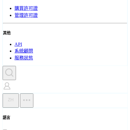
購買許可證
管理許可證
其他
API
系統顧問
服務狀態
ZH
語言