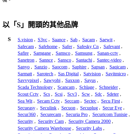
以「S」開頭的其他品牌
S
S.vision
,
S3vc
,
Saance
,
Sab
,
Sacam
,
Saewit
,
Safecam
,
Safehome
,
Safer
,
Safesky Cn
,
Safevant
,
Safire
,
Samgane
,
Samsco
,
Samsung
,
Sanan-cctv
,
Sanetron
,
Sannce
,
Sansco
,
Santachi
,
Santec-video
,
Sanyo
,
Sanzio
,
Saocom
,
Saphire
,
Sapsan
,
Saqicam
,
Sarmatt
,
Sarotech
,
Sas Digital
,
Satvision
,
Savitmicro
,
Savvypixel
,
Sawyobi
,
Saxxon
,
Sayus
,
Scada Technology
,
Scancam
,
Schlage
,
Schneider
,
Scout Cctv
,
Scs
,
Scsi
,
Scv3
,
Scw
,
Sdc
,
Sdeter
,
Sea Wit
,
Secam Cctv
,
Seccam
,
Sectec
,
Secu First
,
Secueasy
,
Seculink
,
Secuon
,
Secuplug
,
Secur Eye
,
Secur360
,
Securecam
,
Securia Pro
,
Securicom Tunisie
,
Security
,
Security Cam
,
Security Camera 2000
,
Security Camera Warehouse
,
Security Labs
,