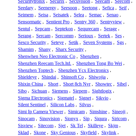
Securitytronix
,
Securix
,
Secuvision
,
Seecam
,
Seecom
,
Seedary
,
Seenergy
,
Seesoon
,
Seetong
,
Sefica
,
Seif
,
Seimem
,
Seisa
,
Seisatek
,
Selea
,
Semac
,
Senao
,
Sensormatic
,
Sentient Pro
,
Sentry 360
,
Sentryview
,
Sentul
,
Sepcam
,
Septekon
,
Sequrecam
,
Serage
,
Serang
,
Sercam
,
Sercomm
,
Serioux
,
Sertek
,
Ses
,
Sesco Security
,
Seteye
,
Setik
,
Seven Systems
,
Sgs
,
Shamim
,
Shany
,
Sharx Security
,
Shenwhen Neo Electronic Co
,
Shenzhen
,
Shenzhen Reecam Tech.ltd.
,
Shenzhen Tong Bo Wei
,
Shenzhen Toptech
,
Shenzhen Ycx Electronics
,
Shieldeye
,
Shindai
,
Shinsoft Co
,
Shiwojia
,
Shixin China
,
Short
,
Short 8ch Nvr
,
Showtec
,
Sibel
,
Sibo
,
Sichuan
,
Siemens
,
Siepem
,
Sightlogix
,
Sigma Electronics
,
Sigmatel
,
Signet
,
Sikvio
,
Silent Sentinel
,
Silicon Labs
,
Silvus
,
Simi Ip Camera Viewer
,
Simicam
,
Simshine
,
Sineoji
,
Sinocam
,
Sinovision
,
Sionyx
,
Sip
,
Siqura
,
Siricom
,
Sisview
,
Sitecom
,
Sjet
,
Sk Tel
,
Skilleye
,
Skjm
,
Sklad
,
Skone
,
Sky Genious
,
Skyfield
,
Skylink
,