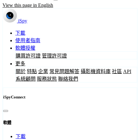
View this page in English
iSpy
下載
使用者指南
軟體授權
購買許可證
管理許可證
更多
關於
特點
企業
常見問題解答
攝影機資料庫
社區
API
系統顧問
服務狀態
聯絡我們
iSpyConnect
軟體
下載