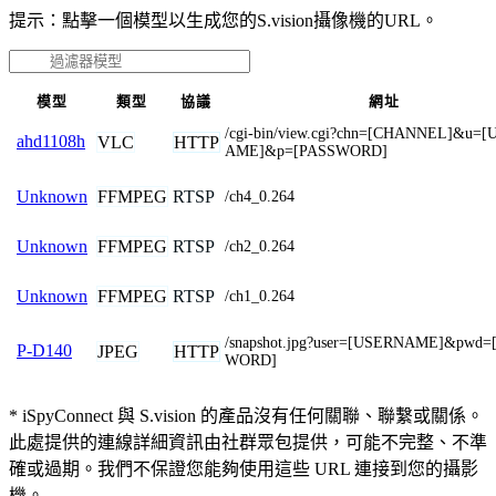
提示：點擊一個模型以生成您的S.vision攝像機的URL。
模型
類型
協議
網址
/cgi-bin/view.cgi?chn=[CHANNEL]&u=
ahd1108h
VLC
HTTP
AME]&p=[PASSWORD]
FFMPEG
RTSP
Unknown
/ch4_0.264
FFMPEG
RTSP
Unknown
/ch2_0.264
FFMPEG
RTSP
Unknown
/ch1_0.264
/snapshot.jpg?user=[USERNAME]&pwd=
P-D140
JPEG
HTTP
WORD]
* iSpyConnect 與 S.vision 的產品沒有任何關聯、聯繫或關係。
此處提供的連線詳細資訊由社群眾包提供，可能不完整、不準
確或過期。我們不保證您能夠使用這些 URL 連接到您的攝影
機。