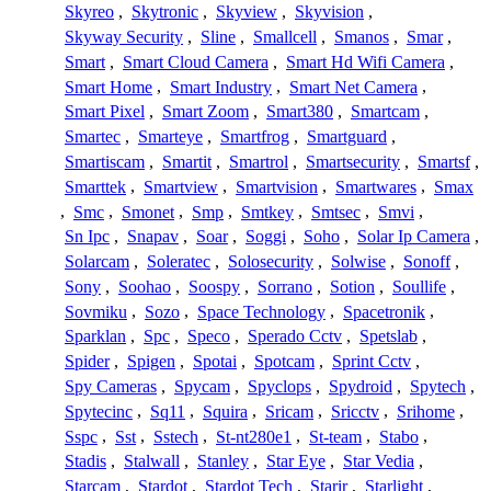
Skyreo
,
Skytronic
,
Skyview
,
Skyvision
,
Skyway Security
,
Sline
,
Smallcell
,
Smanos
,
Smar
,
Smart
,
Smart Cloud Camera
,
Smart Hd Wifi Camera
,
Smart Home
,
Smart Industry
,
Smart Net Camera
,
Smart Pixel
,
Smart Zoom
,
Smart380
,
Smartcam
,
Smartec
,
Smarteye
,
Smartfrog
,
Smartguard
,
Smartiscam
,
Smartit
,
Smartrol
,
Smartsecurity
,
Smartsf
,
Smarttek
,
Smartview
,
Smartvision
,
Smartwares
,
Smax
,
Smc
,
Smonet
,
Smp
,
Smtkey
,
Smtsec
,
Smvi
,
Sn Ipc
,
Snapav
,
Soar
,
Soggi
,
Soho
,
Solar Ip Camera
,
Solarcam
,
Soleratec
,
Solosecurity
,
Solwise
,
Sonoff
,
Sony
,
Soohao
,
Soospy
,
Sorrano
,
Sotion
,
Soullife
,
Sovmiku
,
Sozo
,
Space Technology
,
Spacetronik
,
Sparklan
,
Spc
,
Speco
,
Sperado Cctv
,
Spetslab
,
Spider
,
Spigen
,
Spotai
,
Spotcam
,
Sprint Cctv
,
Spy Cameras
,
Spycam
,
Spyclops
,
Spydroid
,
Spytech
,
Spytecinc
,
Sq11
,
Squira
,
Sricam
,
Sricctv
,
Srihome
,
Sspc
,
Sst
,
Sstech
,
St-nt280e1
,
St-team
,
Stabo
,
Stadis
,
Stalwall
,
Stanley
,
Star Eye
,
Star Vedia
,
Starcam
,
Stardot
,
Stardot Tech
,
Starir
,
Starlight
,