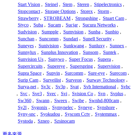
Start Vision
,
Steinel
,
Stem
,
Steren
,
Stipelectronics
,
Stopcontact
,
Storage Options
,
Storex
,
Storm
,
Strawberry
,
STROBEAM
,
Strongshine
,
Stuart Cam
,
Styco
,
Suba
,
Sucam
,
Sucjar
,
Sucura Networks
,
Sudvision
,
Sumpple
,
Sumvision
,
Sunba
,
Sunbio
,
Sunchan
,
Suncomm
,
Sundari
,
Sunell Security
,
Suneyes
,
Sunivision
,
Sunkwang
,
Sunluxy
,
Sunnex
,
Sunnylux
,
Sunplus Innovation
,
Sunsom
,
Suntek
,
Sunvision Us
,
Sunywo
,
Super Focus
,
Supera
,
Supercircuits
,
Supereye
,
Superspring
,
Supervision
,
Supra Space
,
Supvin
,
Surcomm
,
Sure-eye
,
Surecom
,
Surip Cam
,
Surveilist
,
Surveon
,
Surway Technology
,
Surya-net
,
Sv3c
,
Sv3p
,
Svat
,
Svb International
,
Svbc
,
Svc
,
Sve3
,
Svec
,
Svi
,
Svision Co
,
Svn
,
Svplus
,
Sw360
,
Swann
,
Sweex
,
Swibe
,
Swnhd-800cam
,
Sy2l
,
Sygonix
,
Symynelec
,
Syneye
,
Synshore
,
Syny-snc
,
Syokudou
,
Syscom Cctv
,
Systemmax
,
Systoda
,
Szneo
,
Szsinocam
更多來源