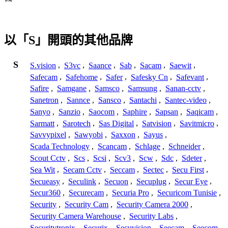
以「S」開頭的其他品牌
S
S.vision
,
S3vc
,
Saance
,
Sab
,
Sacam
,
Saewit
,
Safecam
,
Safehome
,
Safer
,
Safesky Cn
,
Safevant
,
Safire
,
Samgane
,
Samsco
,
Samsung
,
Sanan-cctv
,
Sanetron
,
Sannce
,
Sansco
,
Santachi
,
Santec-video
,
Sanyo
,
Sanzio
,
Saocom
,
Saphire
,
Sapsan
,
Saqicam
,
Sarmatt
,
Sarotech
,
Sas Digital
,
Satvision
,
Savitmicro
,
Savvypixel
,
Sawyobi
,
Saxxon
,
Sayus
,
Scada Technology
,
Scancam
,
Schlage
,
Schneider
,
Scout Cctv
,
Scs
,
Scsi
,
Scv3
,
Scw
,
Sdc
,
Sdeter
,
Sea Wit
,
Secam Cctv
,
Seccam
,
Sectec
,
Secu First
,
Secueasy
,
Seculink
,
Secuon
,
Secuplug
,
Secur Eye
,
Secur360
,
Securecam
,
Securia Pro
,
Securicom Tunisie
,
Security
,
Security Cam
,
Security Camera 2000
,
Security Camera Warehouse
,
Security Labs
,
Securitytronix
,
Securix
,
Secuvision
,
Seecam
,
Seecom
,