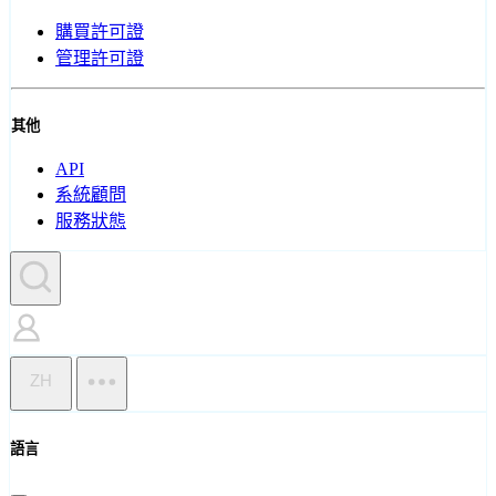
購買許可證
管理許可證
其他
API
系統顧問
服務狀態
ZH
語言