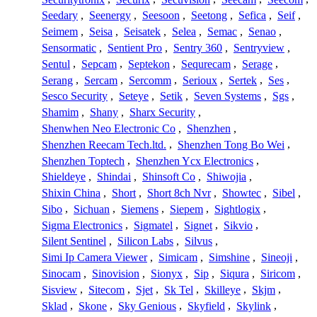
Seedary
,
Seenergy
,
Seesoon
,
Seetong
,
Sefica
,
Seif
,
Seimem
,
Seisa
,
Seisatek
,
Selea
,
Semac
,
Senao
,
Sensormatic
,
Sentient Pro
,
Sentry 360
,
Sentryview
,
Sentul
,
Sepcam
,
Septekon
,
Sequrecam
,
Serage
,
Serang
,
Sercam
,
Sercomm
,
Serioux
,
Sertek
,
Ses
,
Sesco Security
,
Seteye
,
Setik
,
Seven Systems
,
Sgs
,
Shamim
,
Shany
,
Sharx Security
,
Shenwhen Neo Electronic Co
,
Shenzhen
,
Shenzhen Reecam Tech.ltd.
,
Shenzhen Tong Bo Wei
,
Shenzhen Toptech
,
Shenzhen Ycx Electronics
,
Shieldeye
,
Shindai
,
Shinsoft Co
,
Shiwojia
,
Shixin China
,
Short
,
Short 8ch Nvr
,
Showtec
,
Sibel
,
Sibo
,
Sichuan
,
Siemens
,
Siepem
,
Sightlogix
,
Sigma Electronics
,
Sigmatel
,
Signet
,
Sikvio
,
Silent Sentinel
,
Silicon Labs
,
Silvus
,
Simi Ip Camera Viewer
,
Simicam
,
Simshine
,
Sineoji
,
Sinocam
,
Sinovision
,
Sionyx
,
Sip
,
Siqura
,
Siricom
,
Sisview
,
Sitecom
,
Sjet
,
Sk Tel
,
Skilleye
,
Skjm
,
Sklad
,
Skone
,
Sky Genious
,
Skyfield
,
Skylink
,