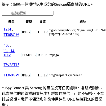
提示：點擊一個模型以生成您的Seetong攝像機的URL。
模型
類型
協議
網址
1234
,
/cgi-bin/snapshot.cgi?loginuse=[USERN
JPEG
HTTP
ginpas=[PASSWORD]
TI368GW
456
,
hl-ip14-
FFMPEG
RTSP
100e
/mpeg4
,
TW38T15
JPEG
HTTP
TI368GW
/img/snapshot.cgi?size=2
* iSpyConnect 與 Seetong 的產品沒有任何關聯、聯繫或關係。
此處提供的連線詳細資訊由社群眾包提供，可能不完整、不準
確或過期。我們不保證您能夠使用這些 URL 連接到您的攝影
機。