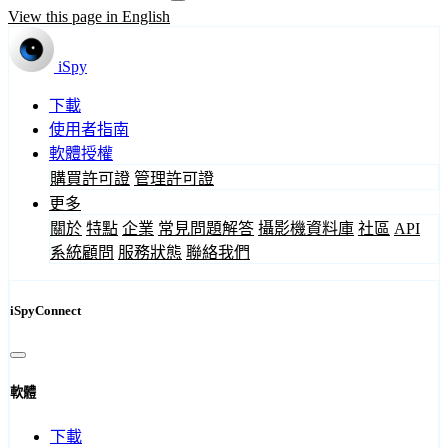
View this page in English
iSpy
下載
使用者指南
軟體授權
購買許可證
管理許可證
更多
關於
特點
企業
常見問題解答
攝影機資料庫
社區
API
系統顧問
服務狀態
聯絡我們
iSpyConnect
軟體
下載