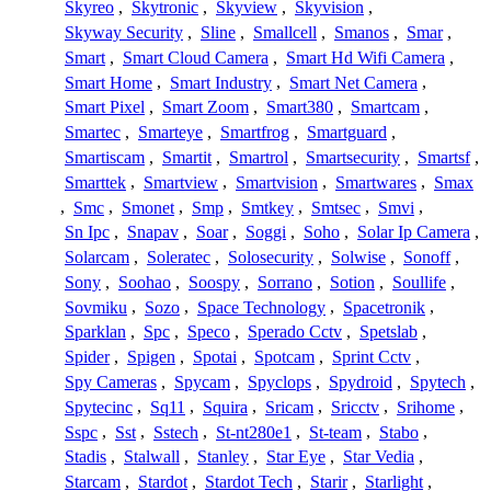
Skyreo
,
Skytronic
,
Skyview
,
Skyvision
,
Skyway Security
,
Sline
,
Smallcell
,
Smanos
,
Smar
,
Smart
,
Smart Cloud Camera
,
Smart Hd Wifi Camera
,
Smart Home
,
Smart Industry
,
Smart Net Camera
,
Smart Pixel
,
Smart Zoom
,
Smart380
,
Smartcam
,
Smartec
,
Smarteye
,
Smartfrog
,
Smartguard
,
Smartiscam
,
Smartit
,
Smartrol
,
Smartsecurity
,
Smartsf
,
Smarttek
,
Smartview
,
Smartvision
,
Smartwares
,
Smax
,
Smc
,
Smonet
,
Smp
,
Smtkey
,
Smtsec
,
Smvi
,
Sn Ipc
,
Snapav
,
Soar
,
Soggi
,
Soho
,
Solar Ip Camera
,
Solarcam
,
Soleratec
,
Solosecurity
,
Solwise
,
Sonoff
,
Sony
,
Soohao
,
Soospy
,
Sorrano
,
Sotion
,
Soullife
,
Sovmiku
,
Sozo
,
Space Technology
,
Spacetronik
,
Sparklan
,
Spc
,
Speco
,
Sperado Cctv
,
Spetslab
,
Spider
,
Spigen
,
Spotai
,
Spotcam
,
Sprint Cctv
,
Spy Cameras
,
Spycam
,
Spyclops
,
Spydroid
,
Spytech
,
Spytecinc
,
Sq11
,
Squira
,
Sricam
,
Sricctv
,
Srihome
,
Sspc
,
Sst
,
Sstech
,
St-nt280e1
,
St-team
,
Stabo
,
Stadis
,
Stalwall
,
Stanley
,
Star Eye
,
Star Vedia
,
Starcam
,
Stardot
,
Stardot Tech
,
Starir
,
Starlight
,