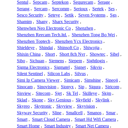
Sentul
,
Sepcam
,
Septekon
,
Sequrecam
,
Serage
,
Serang
,
Sercam
,
Sercomm
,
Serioux
,
Sertek
,
Ses
,
Sesco Security
,
Seteye
,
Setik
,
Seven Systems
,
Sgs
,
Shamim
,
Shany
,
Sharx Security
,
Shenwhen Neo Electronic Co
,
Shenzhen
,
Shenzhen Reecam Tech.ltd.
,
Shenzhen Tong Bo Wei
,
Shenzhen Toptech
,
Shenzhen Ycx Electronics
,
Shieldeye
,
Shindai
,
Shinsoft Co
,
Shiwojia
,
Shixin China
,
Short
,
Short 8ch Nvr
,
Showtec
,
Sibel
,
Sibo
,
Sichuan
,
Siemens
,
Siepem
,
Sightlogix
,
Sigma Electronics
,
Sigmatel
,
Signet
,
Sikvio
,
Silent Sentinel
,
Silicon Labs
,
Silvus
,
Simi Ip Camera Viewer
,
Simicam
,
Simshine
,
Sineoji
,
Sinocam
,
Sinovision
,
Sionyx
,
Sip
,
Siqura
,
Siricom
,
Sisview
,
Sitecom
,
Sjet
,
Sk Tel
,
Skilleye
,
Skjm
,
Sklad
,
Skone
,
Sky Genious
,
Skyfield
,
Skylink
,
Skyreo
,
Skytronic
,
Skyview
,
Skyvision
,
Skyway Security
,
Sline
,
Smallcell
,
Smanos
,
Smar
,
Smart
,
Smart Cloud Camera
,
Smart Hd Wifi Camera
,
Smart Home
,
Smart Industry
,
Smart Net Camera
,