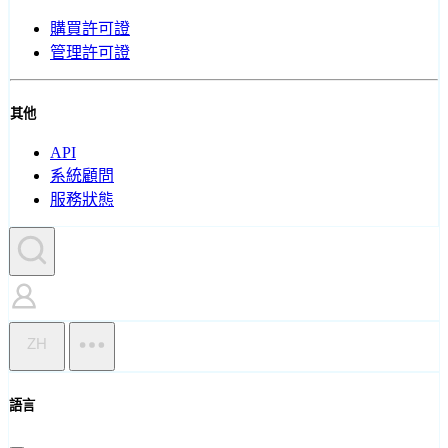
購買許可證
管理許可證
其他
API
系統顧問
服務狀態
ZH
語言