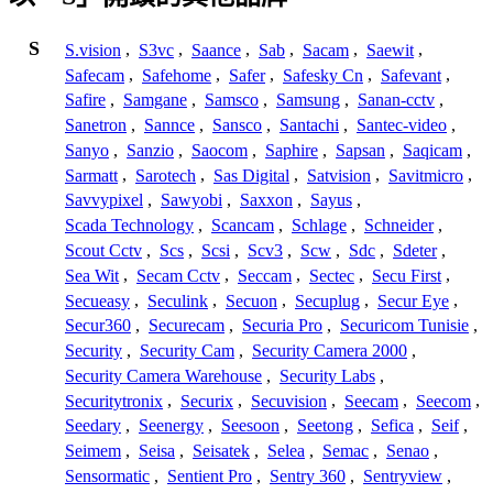
S
S.vision
,
S3vc
,
Saance
,
Sab
,
Sacam
,
Saewit
,
Safecam
,
Safehome
,
Safer
,
Safesky Cn
,
Safevant
,
Safire
,
Samgane
,
Samsco
,
Samsung
,
Sanan-cctv
,
Sanetron
,
Sannce
,
Sansco
,
Santachi
,
Santec-video
,
Sanyo
,
Sanzio
,
Saocom
,
Saphire
,
Sapsan
,
Saqicam
,
Sarmatt
,
Sarotech
,
Sas Digital
,
Satvision
,
Savitmicro
,
Savvypixel
,
Sawyobi
,
Saxxon
,
Sayus
,
Scada Technology
,
Scancam
,
Schlage
,
Schneider
,
Scout Cctv
,
Scs
,
Scsi
,
Scv3
,
Scw
,
Sdc
,
Sdeter
,
Sea Wit
,
Secam Cctv
,
Seccam
,
Sectec
,
Secu First
,
Secueasy
,
Seculink
,
Secuon
,
Secuplug
,
Secur Eye
,
Secur360
,
Securecam
,
Securia Pro
,
Securicom Tunisie
,
Security
,
Security Cam
,
Security Camera 2000
,
Security Camera Warehouse
,
Security Labs
,
Securitytronix
,
Securix
,
Secuvision
,
Seecam
,
Seecom
,
Seedary
,
Seenergy
,
Seesoon
,
Seetong
,
Sefica
,
Seif
,
Seimem
,
Seisa
,
Seisatek
,
Selea
,
Semac
,
Senao
,
Sensormatic
,
Sentient Pro
,
Sentry 360
,
Sentryview
,