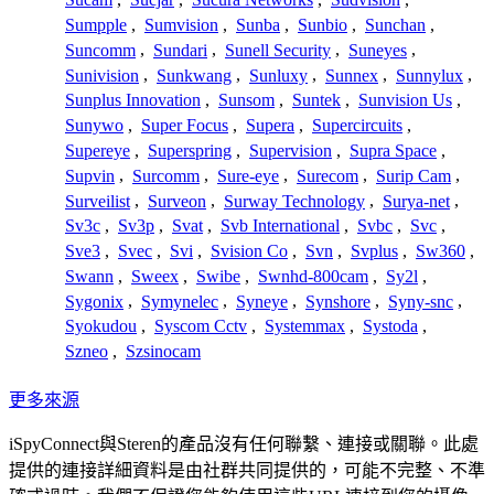
Sumpple
,
Sumvision
,
Sunba
,
Sunbio
,
Sunchan
,
Suncomm
,
Sundari
,
Sunell Security
,
Suneyes
,
Sunivision
,
Sunkwang
,
Sunluxy
,
Sunnex
,
Sunnylux
,
Sunplus Innovation
,
Sunsom
,
Suntek
,
Sunvision Us
,
Sunywo
,
Super Focus
,
Supera
,
Supercircuits
,
Supereye
,
Superspring
,
Supervision
,
Supra Space
,
Supvin
,
Surcomm
,
Sure-eye
,
Surecom
,
Surip Cam
,
Surveilist
,
Surveon
,
Surway Technology
,
Surya-net
,
Sv3c
,
Sv3p
,
Svat
,
Svb International
,
Svbc
,
Svc
,
Sve3
,
Svec
,
Svi
,
Svision Co
,
Svn
,
Svplus
,
Sw360
,
Swann
,
Sweex
,
Swibe
,
Swnhd-800cam
,
Sy2l
,
Sygonix
,
Symynelec
,
Syneye
,
Synshore
,
Syny-snc
,
Syokudou
,
Syscom Cctv
,
Systemmax
,
Systoda
,
Szneo
,
Szsinocam
更多來源
iSpyConnect與Steren的產品沒有任何聯繫、連接或關聯。此處
提供的連接詳細資料是由社群共同提供的，可能不完整、不準