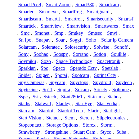
Smart Pixel
,
Smart Zoom
,
Smart380
,
Smartcam
,
Smartec
,
Smarteye
,
Smartfrog
,
Smartguard
,
Smartiscam
,
Smartit
,
Smartrol
,
Smartsecurity
,
Smartsf
,
Smarttek
,
Smartview
,
Smartvision
,
Smartwares
,
Smax
,
Smc
,
Smonet
,
Smp
,
Smtkey
,
Smtsec
,
Smvi
,
Sn Ipc
,
Snapav
,
Soar
,
Soggi
,
Soho
,
Solar Ip Camera
,
Solarcam
,
Soleratec
,
Solosecurity
,
Solwise
,
Sonoff
,
Sony
,
Soohao
,
Soospy
,
Sorrano
,
Sotion
,
Soullife
,
Sovmiku
,
Sozo
,
Space Technology
,
Spacetronik
,
Sparklan
,
Spc
,
Speco
,
Sperado Cctv
,
Spetslab
,
Spider
,
Spigen
,
Spotai
,
Spotcam
,
Sprint Cctv
,
Spy Cameras
,
Spycam
,
Spyclops
,
Spydroid
,
Spytech
,
Spytecinc
,
Sq11
,
Squira
,
Sricam
,
Sricctv
,
Srihome
,
Sspc
,
Sst
,
Sstech
,
St-nt280e1
,
St-team
,
Stabo
,
Stadis
,
Stalwall
,
Stanley
,
Star Eye
,
Star Vedia
,
Starcam
,
Stardot
,
Stardot Tech
,
Starir
,
Starlight
,
Start Vision
,
Steinel
,
Stem
,
Steren
,
Stipelectronics
,
Stopcontact
,
Storage Options
,
Storex
,
Storm
,
Strawberry
,
Strongshine
,
Stuart Cam
,
Styco
,
Suba
,
Sucam
,
Sucjar
,
Sucura Networks
,
Sudvision
,