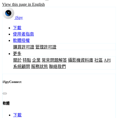
View this page in English
iSpy
下載
使用者指南
軟體授權
購買許可證
管理許可證
更多
關於
特點
企業
常見問題解答
攝影機資料庫
社區
API
系統顧問
服務狀態
聯絡我們
iSpyConnect
軟體
下載