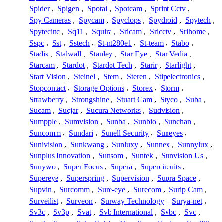
Spider
,
Spigen
,
Spotai
,
Spotcam
,
Sprint Cctv
,
Spy Cameras
,
Spycam
,
Spyclops
,
Spydroid
,
Spytech
,
Spytecinc
,
Sq11
,
Squira
,
Sricam
,
Sricctv
,
Srihome
,
Sspc
,
Sst
,
Sstech
,
St-nt280e1
,
St-team
,
Stabo
,
Stadis
,
Stalwall
,
Stanley
,
Star Eye
,
Star Vedia
,
Starcam
,
Stardot
,
Stardot Tech
,
Starir
,
Starlight
,
Start Vision
,
Steinel
,
Stem
,
Steren
,
Stipelectronics
,
Stopcontact
,
Storage Options
,
Storex
,
Storm
,
Strawberry
,
Strongshine
,
Stuart Cam
,
Styco
,
Suba
,
Sucam
,
Sucjar
,
Sucura Networks
,
Sudvision
,
Sumpple
,
Sumvision
,
Sunba
,
Sunbio
,
Sunchan
,
Suncomm
,
Sundari
,
Sunell Security
,
Suneyes
,
Sunivision
,
Sunkwang
,
Sunluxy
,
Sunnex
,
Sunnylux
,
Sunplus Innovation
,
Sunsom
,
Suntek
,
Sunvision Us
,
Sunywo
,
Super Focus
,
Supera
,
Supercircuits
,
Supereye
,
Superspring
,
Supervision
,
Supra Space
,
Supvin
,
Surcomm
,
Sure-eye
,
Surecom
,
Surip Cam
,
Surveilist
,
Surveon
,
Surway Technology
,
Surya-net
,
Sv3c
,
Sv3p
,
Svat
,
Svb International
,
Svbc
,
Svc
,