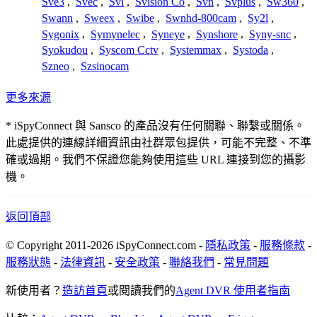
Sve3
,
Svec
,
Svi
,
Svision Co
,
Svn
,
Svplus
,
Sw360
,
Swann
,
Sweex
,
Swibe
,
Swnhd-800cam
,
Sy2l
,
Sygonix
,
Symynelec
,
Syneye
,
Synshore
,
Syny-snc
,
Syokudou
,
Syscom Cctv
,
Systemmax
,
Systoda
,
Szneo
,
Szsinocam
更多來源
* iSpyConnect 與 Sansco 的產品沒有任何關聯、聯繫或關係。
此處提供的連線詳細資訊由社群眾包提供，可能不完整、不準
確或過期。我們不保證您能夠使用這些 URL 連接到您的攝影
機。
返回頂部
© Copyright 2011-2026 iSpyConnect.com -
隱私政策
-
服務條款
-
服務狀態
-
法律資訊
-
安全政策
-
聯絡我們
-
常見問題
新使用者？
造訪首頁
或閱讀我們的
Agent DVR 使用者指南