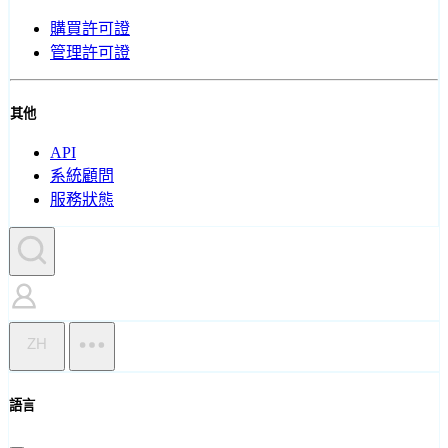
購買許可證
管理許可證
其他
API
系統顧問
服務狀態
ZH
語言