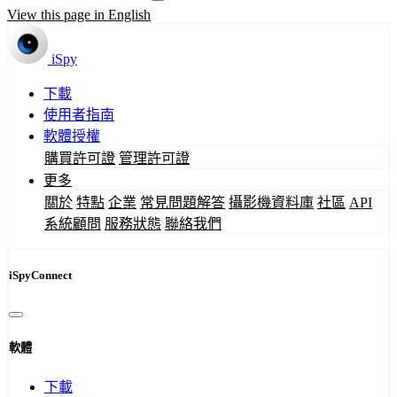
View this page in English
iSpy
下載
使用者指南
軟體授權
購買許可證
管理許可證
更多
關於
特點
企業
常見問題解答
攝影機資料庫
社區
API
系統顧問
服務狀態
聯絡我們
iSpyConnect
軟體
下載