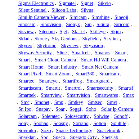
Sigma Electronics
,
Sigmatel
,
Signet
,
Sikvio
,
Silent Sentinel
,
Silicon Labs
,
Silvus
,
Simi Ip Camera Viewer
,
Simicam
,
Simshine
,
Sineoji
,
Sinocam
,
Sinovision
,
Sionyx
,
Sip
,
Siqura
,
Siricom
,
Sisview
,
Sitecom
,
Sjet
,
Sk Tel
,
Skilleye
,
Skjm
,
Sklad
,
Skone
,
Sky Genious
,
Skyfield
,
Skylink
,
Skyreo
,
Skytronic
,
Skyview
,
Skyvision
,
Skyway Security
,
Sline
,
Smallcell
,
Smanos
,
Smar
,
Smart
,
Smart Cloud Camera
,
Smart Hd Wifi Camera
,
Smart Home
,
Smart Industry
,
Smart Net Camera
,
Smart Pixel
,
Smart Zoom
,
Smart380
,
Smartcam
,
Smartec
,
Smarteye
,
Smartfrog
,
Smartguard
,
Smartiscam
,
Smartit
,
Smartrol
,
Smartsecurity
,
Smartsf
,
Smarttek
,
Smartview
,
Smartvision
,
Smartwares
,
Smax
,
Smc
,
Smonet
,
Smp
,
Smtkey
,
Smtsec
,
Smvi
,
Sn Ipc
,
Snapav
,
Soar
,
Soggi
,
Soho
,
Solar Ip Camera
,
Solarcam
,
Soleratec
,
Solosecurity
,
Solwise
,
Sonoff
,
Sony
,
Soohao
,
Soospy
,
Sorrano
,
Sotion
,
Soullife
,
Sovmiku
,
Sozo
,
Space Technology
,
Spacetronik
,
Sparklan
,
Spc
,
Speco
,
Sperado Cctv
,
Spetslab
,