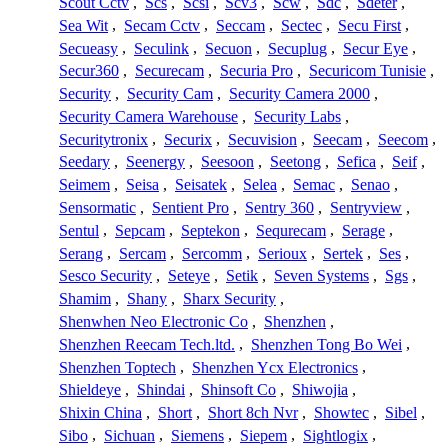
Scout Cctv
,
Scs
,
Scsi
,
Scv3
,
Scw
,
Sdc
,
Sdeter
,
Sea Wit
,
Secam Cctv
,
Seccam
,
Sectec
,
Secu First
,
Secueasy
,
Seculink
,
Secuon
,
Secuplug
,
Secur Eye
,
Secur360
,
Securecam
,
Securia Pro
,
Securicom Tunisie
,
Security
,
Security Cam
,
Security Camera 2000
,
Security Camera Warehouse
,
Security Labs
,
Securitytronix
,
Securix
,
Secuvision
,
Seecam
,
Seecom
,
Seedary
,
Seenergy
,
Seesoon
,
Seetong
,
Sefica
,
Seif
,
Seimem
,
Seisa
,
Seisatek
,
Selea
,
Semac
,
Senao
,
Sensormatic
,
Sentient Pro
,
Sentry 360
,
Sentryview
,
Sentul
,
Sepcam
,
Septekon
,
Sequrecam
,
Serage
,
Serang
,
Sercam
,
Sercomm
,
Serioux
,
Sertek
,
Ses
,
Sesco Security
,
Seteye
,
Setik
,
Seven Systems
,
Sgs
,
Shamim
,
Shany
,
Sharx Security
,
Shenwhen Neo Electronic Co
,
Shenzhen
,
Shenzhen Reecam Tech.ltd.
,
Shenzhen Tong Bo Wei
,
Shenzhen Toptech
,
Shenzhen Ycx Electronics
,
Shieldeye
,
Shindai
,
Shinsoft Co
,
Shiwojia
,
Shixin China
,
Short
,
Short 8ch Nvr
,
Showtec
,
Sibel
,
Sibo
,
Sichuan
,
Siemens
,
Siepem
,
Sightlogix
,