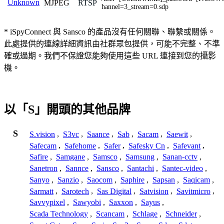
Unknown
MJPEG
RTSP
hannel=3_stream=0.sdp
* iSpyConnect 與 Sansco 的產品沒有任何關聯、聯繫或關係。
此處提供的連線詳細資訊由社群眾包提供，可能不完整、不準
確或過期。我們不保證您能夠使用這些 URL 連接到您的攝影
機。
以「S」開頭的其他品牌
S
S.vision
,
S3vc
,
Saance
,
Sab
,
Sacam
,
Saewit
,
Safecam
,
Safehome
,
Safer
,
Safesky Cn
,
Safevant
,
Safire
,
Samgane
,
Samsco
,
Samsung
,
Sanan-cctv
,
Sanetron
,
Sannce
,
Sansco
,
Santachi
,
Santec-video
,
Sanyo
,
Sanzio
,
Saocom
,
Saphire
,
Sapsan
,
Saqicam
,
Sarmatt
,
Sarotech
,
Sas Digital
,
Satvision
,
Savitmicro
,
Savvypixel
,
Sawyobi
,
Saxxon
,
Sayus
,
Scada Technology
,
Scancam
,
Schlage
,
Schneider
,