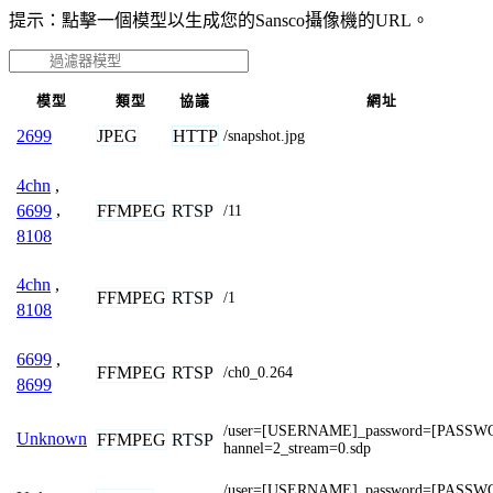
提示：點擊一個模型以生成您的Sansco攝像機的URL。
模型
類型
協議
網址
JPEG
HTTP
2699
/snapshot.jpg
4chn
,
FFMPEG
RTSP
6699
,
/11
8108
4chn
,
FFMPEG
RTSP
/1
8108
6699
,
FFMPEG
RTSP
/ch0_0.264
8699
/user=[USERNAME]_password=[PASSW
Unknown
FFMPEG
RTSP
hannel=2_stream=0.sdp
/user=[USERNAME]_password=[PASSW