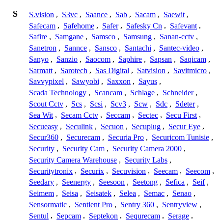
S
S.vision
,
S3vc
,
Saance
,
Sab
,
Sacam
,
Saewit
,
Safecam
,
Safehome
,
Safer
,
Safesky Cn
,
Safevant
,
Safire
,
Samgane
,
Samsco
,
Samsung
,
Sanan-cctv
,
Sanetron
,
Sannce
,
Sansco
,
Santachi
,
Santec-video
,
Sanyo
,
Sanzio
,
Saocom
,
Saphire
,
Sapsan
,
Saqicam
,
Sarmatt
,
Sarotech
,
Sas Digital
,
Satvision
,
Savitmicro
,
Savvypixel
,
Sawyobi
,
Saxxon
,
Sayus
,
Scada Technology
,
Scancam
,
Schlage
,
Schneider
,
Scout Cctv
,
Scs
,
Scsi
,
Scv3
,
Scw
,
Sdc
,
Sdeter
,
Sea Wit
,
Secam Cctv
,
Seccam
,
Sectec
,
Secu First
,
Secueasy
,
Seculink
,
Secuon
,
Secuplug
,
Secur Eye
,
Secur360
,
Securecam
,
Securia Pro
,
Securicom Tunisie
,
Security
,
Security Cam
,
Security Camera 2000
,
Security Camera Warehouse
,
Security Labs
,
Securitytronix
,
Securix
,
Secuvision
,
Seecam
,
Seecom
,
Seedary
,
Seenergy
,
Seesoon
,
Seetong
,
Sefica
,
Seif
,
Seimem
,
Seisa
,
Seisatek
,
Selea
,
Semac
,
Senao
,
Sensormatic
,
Sentient Pro
,
Sentry 360
,
Sentryview
,
Sentul
,
Sepcam
,
Septekon
,
Sequrecam
,
Serage
,