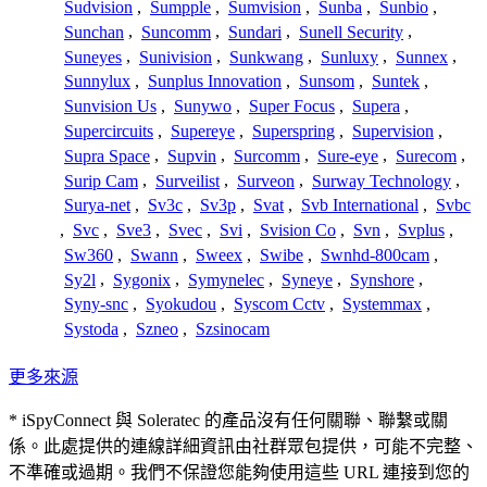
Sudvision
,
Sumpple
,
Sumvision
,
Sunba
,
Sunbio
,
Sunchan
,
Suncomm
,
Sundari
,
Sunell Security
,
Suneyes
,
Sunivision
,
Sunkwang
,
Sunluxy
,
Sunnex
,
Sunnylux
,
Sunplus Innovation
,
Sunsom
,
Suntek
,
Sunvision Us
,
Sunywo
,
Super Focus
,
Supera
,
Supercircuits
,
Supereye
,
Superspring
,
Supervision
,
Supra Space
,
Supvin
,
Surcomm
,
Sure-eye
,
Surecom
,
Surip Cam
,
Surveilist
,
Surveon
,
Surway Technology
,
Surya-net
,
Sv3c
,
Sv3p
,
Svat
,
Svb International
,
Svbc
,
Svc
,
Sve3
,
Svec
,
Svi
,
Svision Co
,
Svn
,
Svplus
,
Sw360
,
Swann
,
Sweex
,
Swibe
,
Swnhd-800cam
,
Sy2l
,
Sygonix
,
Symynelec
,
Syneye
,
Synshore
,
Syny-snc
,
Syokudou
,
Syscom Cctv
,
Systemmax
,
Systoda
,
Szneo
,
Szsinocam
更多來源
* iSpyConnect 與 Soleratec 的產品沒有任何關聯、聯繫或關
係。此處提供的連線詳細資訊由社群眾包提供，可能不完整、
不準確或過期。我們不保證您能夠使用這些 URL 連接到您的