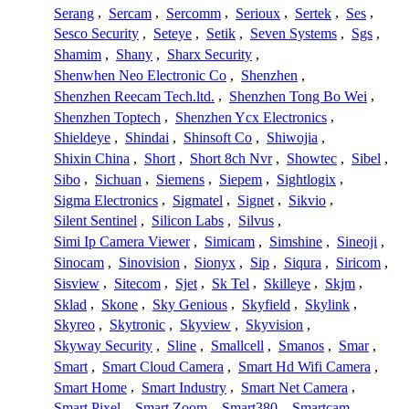
Serang
,
Sercam
,
Sercomm
,
Serioux
,
Sertek
,
Ses
,
Sesco Security
,
Seteye
,
Setik
,
Seven Systems
,
Sgs
,
Shamim
,
Shany
,
Sharx Security
,
Shenwhen Neo Electronic Co
,
Shenzhen
,
Shenzhen Reecam Tech.ltd.
,
Shenzhen Tong Bo Wei
,
Shenzhen Toptech
,
Shenzhen Ycx Electronics
,
Shieldeye
,
Shindai
,
Shinsoft Co
,
Shiwojia
,
Shixin China
,
Short
,
Short 8ch Nvr
,
Showtec
,
Sibel
,
Sibo
,
Sichuan
,
Siemens
,
Siepem
,
Sightlogix
,
Sigma Electronics
,
Sigmatel
,
Signet
,
Sikvio
,
Silent Sentinel
,
Silicon Labs
,
Silvus
,
Simi Ip Camera Viewer
,
Simicam
,
Simshine
,
Sineoji
,
Sinocam
,
Sinovision
,
Sionyx
,
Sip
,
Siqura
,
Siricom
,
Sisview
,
Sitecom
,
Sjet
,
Sk Tel
,
Skilleye
,
Skjm
,
Sklad
,
Skone
,
Sky Genious
,
Skyfield
,
Skylink
,
Skyreo
,
Skytronic
,
Skyview
,
Skyvision
,
Skyway Security
,
Sline
,
Smallcell
,
Smanos
,
Smar
,
Smart
,
Smart Cloud Camera
,
Smart Hd Wifi Camera
,
Smart Home
,
Smart Industry
,
Smart Net Camera
,
Smart Pixel
,
Smart Zoom
,
Smart380
,
Smartcam
,