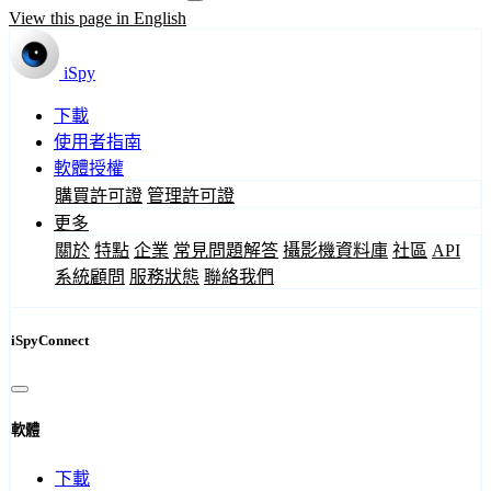
View this page in English
iSpy
下載
使用者指南
軟體授權
購買許可證
管理許可證
更多
關於
特點
企業
常見問題解答
攝影機資料庫
社區
API
系統顧問
服務狀態
聯絡我們
iSpyConnect
軟體
下載