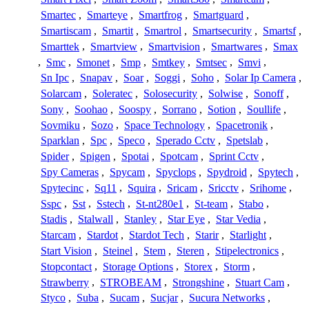
Smartec
,
Smarteye
,
Smartfrog
,
Smartguard
,
Smartiscam
,
Smartit
,
Smartrol
,
Smartsecurity
,
Smartsf
,
Smarttek
,
Smartview
,
Smartvision
,
Smartwares
,
Smax
,
Smc
,
Smonet
,
Smp
,
Smtkey
,
Smtsec
,
Smvi
,
Sn Ipc
,
Snapav
,
Soar
,
Soggi
,
Soho
,
Solar Ip Camera
,
Solarcam
,
Soleratec
,
Solosecurity
,
Solwise
,
Sonoff
,
Sony
,
Soohao
,
Soospy
,
Sorrano
,
Sotion
,
Soullife
,
Sovmiku
,
Sozo
,
Space Technology
,
Spacetronik
,
Sparklan
,
Spc
,
Speco
,
Sperado Cctv
,
Spetslab
,
Spider
,
Spigen
,
Spotai
,
Spotcam
,
Sprint Cctv
,
Spy Cameras
,
Spycam
,
Spyclops
,
Spydroid
,
Spytech
,
Spytecinc
,
Sq11
,
Squira
,
Sricam
,
Sricctv
,
Srihome
,
Sspc
,
Sst
,
Sstech
,
St-nt280e1
,
St-team
,
Stabo
,
Stadis
,
Stalwall
,
Stanley
,
Star Eye
,
Star Vedia
,
Starcam
,
Stardot
,
Stardot Tech
,
Starir
,
Starlight
,
Start Vision
,
Steinel
,
Stem
,
Steren
,
Stipelectronics
,
Stopcontact
,
Storage Options
,
Storex
,
Storm
,
Strawberry
,
STROBEAM
,
Strongshine
,
Stuart Cam
,
Styco
,
Suba
,
Sucam
,
Sucjar
,
Sucura Networks
,