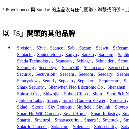
* iSpyConnect 與 Sundari 的產品沒有任何關
以「S」開頭的其他品牌
S
S.vision
,
S3vc
,
Saance
,
Sab
,
Sacam
,
Saewit
,
Safecam
Santachi
,
Santec-video
,
Sanyo
,
Sanzio
,
Saocom
,
Saphi
Scada Technology
,
Scancam
,
Schlage
,
Schneider
,
Scout
Secuplug
,
Secur Eye
,
Secur360
,
Securecam
,
Securia Pr
Securix
,
Secuvision
,
Seecam
,
Seecom
,
Seedary
,
Seene
Sentryview
,
Sentul
,
Sepcam
,
Septekon
,
Sequrecam
,
Se
Sharx Security
,
Shenwhen Neo Electronic Co
,
Shenzhen
,
Shinsoft Co
,
Shiwojia
,
Shixin China
,
Short
,
Short 8ch N
,
Silicon Labs
,
Silvus
,
Simi Ip Camera Viewer
,
Simicam
Sklad
,
Skone
,
Sky Genious
,
Skyfield
,
Skylink
,
Skyreo
Smart Hd Wifi Camera
,
Smart Home
,
Smart Industry
,
Sma
Smartit
,
Smartrol
,
Smartsecurity
,
Smartsf
,
Smarttek
,
Sm
Solar Ip Camera
,
Solarcam
,
Soleratec
,
Solosecurity
,
Sol