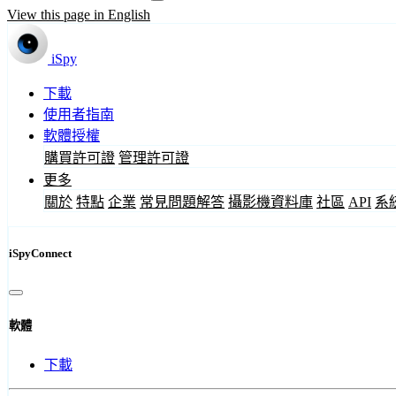
View this page in English
iSpy
下載
使用者指南
軟體授權
購買許可證
管理許可證
更多
關於
特點
企業
常見問題解答
攝影機資料庫
社區
API
系
iSpyConnect
軟體
下載