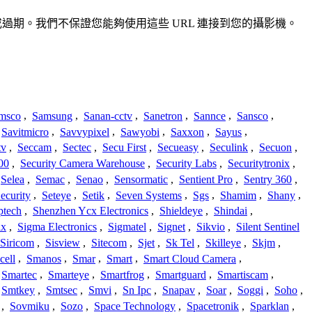
準確或過期。我們不保證您能夠使用這些 URL 連接到您的攝影機。
msco
,
Samsung
,
Sanan-cctv
,
Sanetron
,
Sannce
,
Sansco
,
Savitmicro
,
Savvypixel
,
Sawyobi
,
Saxxon
,
Sayus
,
tv
,
Seccam
,
Sectec
,
Secu First
,
Secueasy
,
Seculink
,
Secuon
,
00
,
Security Camera Warehouse
,
Security Labs
,
Securitytronix
,
Selea
,
Semac
,
Senao
,
Sensormatic
,
Sentient Pro
,
Sentry 360
,
ecurity
,
Seteye
,
Setik
,
Seven Systems
,
Sgs
,
Shamim
,
Shany
,
ptech
,
Shenzhen Ycx Electronics
,
Shieldeye
,
Shindai
,
ix
,
Sigma Electronics
,
Sigmatel
,
Signet
,
Sikvio
,
Silent Sentinel
Siricom
,
Sisview
,
Sitecom
,
Sjet
,
Sk Tel
,
Skilleye
,
Skjm
,
cell
,
Smanos
,
Smar
,
Smart
,
Smart Cloud Camera
,
Smartec
,
Smarteye
,
Smartfrog
,
Smartguard
,
Smartiscam
,
Smtkey
,
Smtsec
,
Smvi
,
Sn Ipc
,
Snapav
,
Soar
,
Soggi
,
Soho
,
,
Sovmiku
,
Sozo
,
Space Technology
,
Spacetronik
,
Sparklan
,