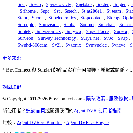
Spc
,
Speco
,
Sperado Cctv
,
Spetslab
,
Spider
,
Spigen
,
,
Srihome
,
Sspc
,
Sst
,
Sstech
,
St-nt280e1
,
St-team
,
Sta
Stem
,
Steren
,
Stipelectronics
,
Stopcontact
,
Storage Opti
Sumpple
,
Sumvision
,
Sunba
,
Sunbio
,
Sunchan
,
Sunco
Suntek
,
Sunvision Us
,
Sunywo
,
Super Focus
,
Supera
,
Surveon
,
Surway Technology
,
Surya-net
,
Sv3c
,
Sv3p
,
Swnhd-800cam
,
Sy2l
,
Sygonix
,
Symynelec
,
Syneye
,
S
更多來源
* iSpyConnect 與 Sundari 的產品沒有任何關
返回頂部
© Copyright 2011-2026 iSpyConnect.com -
隱私政策
-
服務條款
-
新使用者？
造訪首頁
或閱讀我們的
Agent DVR 使用者指南
比較：
Agent DVR vs Blue Iris
·
Agent DVR vs Frigate