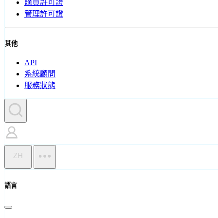
購買許可證
管理許可證
其他
API
系統顧問
服務狀態
ZH
語言