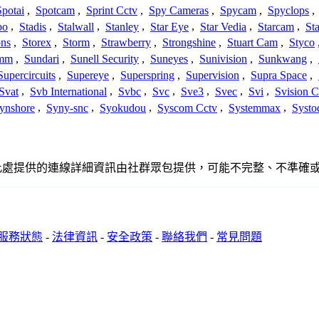
Spotai
,
Spotcam
,
Sprint Cctv
,
Spy Cameras
,
Spycam
,
Spyclops
,
bo
,
Stadis
,
Stalwall
,
Stanley
,
Star Eye
,
Star Vedia
,
Starcam
,
St
ons
,
Storex
,
Storm
,
Strawberry
,
Strongshine
,
Stuart Cam
,
Styco
mm
,
Sundari
,
Sunell Security
,
Suneyes
,
Sunivision
,
Sunkwang
,
Supercircuits
,
Supereye
,
Superspring
,
Supervision
,
Supra Space
,
Svat
,
Svb International
,
Svbc
,
Svc
,
Sve3
,
Svec
,
Svi
,
Svision 
ynshore
,
Syny-snc
,
Syokudou
,
Syscom Cctv
,
Systemmax
,
Systo
聯、聯繫或關係。此處提供的連線詳細資訊由社群眾包提供，可能不完整、不
服務狀態
-
法律資訊
-
安全政策
-
聯絡我們
-
常見問題