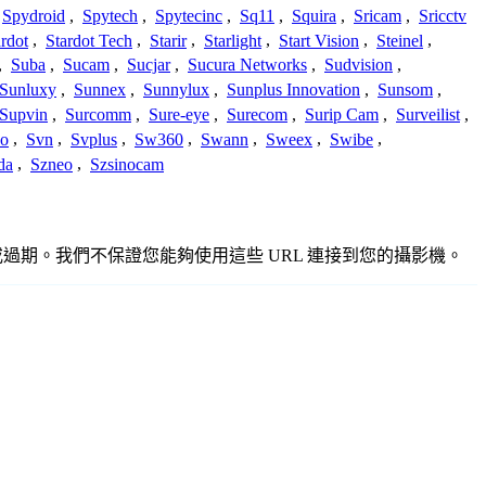
Spydroid
,
Spytech
,
Spytecinc
,
Sq11
,
Squira
,
Sricam
,
Sricctv
ardot
,
Stardot Tech
,
Starir
,
Starlight
,
Start Vision
,
Steinel
,
,
Suba
,
Sucam
,
Sucjar
,
Sucura Networks
,
Sudvision
,
Sunluxy
,
Sunnex
,
Sunnylux
,
Sunplus Innovation
,
Sunsom
,
Supvin
,
Surcomm
,
Sure-eye
,
Surecom
,
Surip Cam
,
Surveilist
,
Co
,
Svn
,
Svplus
,
Sw360
,
Swann
,
Sweex
,
Swibe
,
da
,
Szneo
,
Szsinocam
準確或過期。我們不保證您能夠使用這些 URL 連接到您的攝影機。