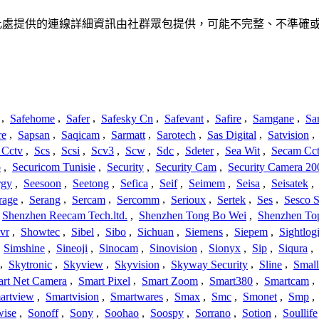
聯、聯繫或關係。此處提供的連線詳細資訊由社群眾包提供，可能不完整、不
,
Safehome
,
Safer
,
Safesky Cn
,
Safevant
,
Safire
,
Samgane
,
Sa
re
,
Sapsan
,
Saqicam
,
Sarmatt
,
Sarotech
,
Sas Digital
,
Satvision
,
 Cctv
,
Scs
,
Scsi
,
Scv3
,
Scw
,
Sdc
,
Sdeter
,
Sea Wit
,
Secam Cc
o
,
Securicom Tunisie
,
Security
,
Security Cam
,
Security Camera 20
rgy
,
Seesoon
,
Seetong
,
Sefica
,
Seif
,
Seimem
,
Seisa
,
Seisatek
,
rage
,
Serang
,
Sercam
,
Sercomm
,
Serioux
,
Sertek
,
Ses
,
Sesco S
Shenzhen Reecam Tech.ltd.
,
Shenzhen Tong Bo Wei
,
Shenzhen To
vr
,
Showtec
,
Sibel
,
Sibo
,
Sichuan
,
Siemens
,
Siepem
,
Sightlog
,
Simshine
,
Sineoji
,
Sinocam
,
Sinovision
,
Sionyx
,
Sip
,
Siqura
,
,
Skytronic
,
Skyview
,
Skyvision
,
Skyway Security
,
Sline
,
Small
rt Net Camera
,
Smart Pixel
,
Smart Zoom
,
Smart380
,
Smartcam
,
artview
,
Smartvision
,
Smartwares
,
Smax
,
Smc
,
Smonet
,
Smp
,
wise
,
Sonoff
,
Sony
,
Soohao
,
Soospy
,
Sorrano
,
Sotion
,
Soullife