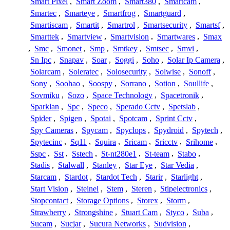
Smart Pixel
,
Smart Zoom
,
Smart380
,
Smartcam
,
Smartec
,
Smarteye
,
Smartfrog
,
Smartguard
,
Smartiscam
,
Smartit
,
Smartrol
,
Smartsecurity
,
Smartsf
,
Smarttek
,
Smartview
,
Smartvision
,
Smartwares
,
Smax
,
Smc
,
Smonet
,
Smp
,
Smtkey
,
Smtsec
,
Smvi
,
Sn Ipc
,
Snapav
,
Soar
,
Soggi
,
Soho
,
Solar Ip Camera
,
Solarcam
,
Soleratec
,
Solosecurity
,
Solwise
,
Sonoff
,
Sony
,
Soohao
,
Soospy
,
Sorrano
,
Sotion
,
Soullife
,
Sovmiku
,
Sozo
,
Space Technology
,
Spacetronik
,
Sparklan
,
Spc
,
Speco
,
Sperado Cctv
,
Spetslab
,
Spider
,
Spigen
,
Spotai
,
Spotcam
,
Sprint Cctv
,
Spy Cameras
,
Spycam
,
Spyclops
,
Spydroid
,
Spytech
,
Spytecinc
,
Sq11
,
Squira
,
Sricam
,
Sricctv
,
Srihome
,
Sspc
,
Sst
,
Sstech
,
St-nt280e1
,
St-team
,
Stabo
,
Stadis
,
Stalwall
,
Stanley
,
Star Eye
,
Star Vedia
,
Starcam
,
Stardot
,
Stardot Tech
,
Starir
,
Starlight
,
Start Vision
,
Steinel
,
Stem
,
Steren
,
Stipelectronics
,
Stopcontact
,
Storage Options
,
Storex
,
Storm
,
Strawberry
,
Strongshine
,
Stuart Cam
,
Styco
,
Suba
,
Sucam
,
Sucjar
,
Sucura Networks
,
Sudvision
,