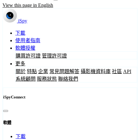
View this page in English
iSpy
下載
使用者指南
軟體授權
購買許可證
管理許可證
更多
關於
特點
企業
常見問題解答
攝影機資料庫
社區
API
系統顧問
服務狀態
聯絡我們
iSpyConnect
軟體
下載