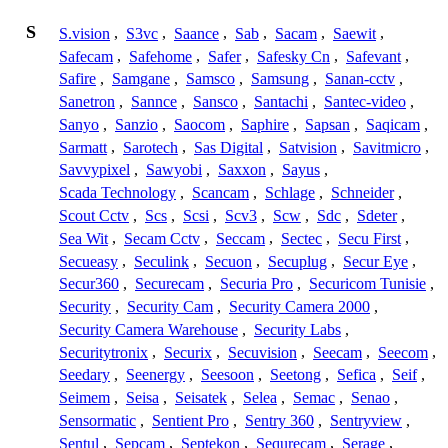
S
S.vision
,
S3vc
,
Saance
,
Sab
,
Sacam
,
Saewit
,
Safecam
,
Safehome
,
Safer
,
Safesky Cn
,
Safevant
,
Safire
,
Samgane
,
Samsco
,
Samsung
,
Sanan-cctv
,
Sanetron
,
Sannce
,
Sansco
,
Santachi
,
Santec-video
,
Sanyo
,
Sanzio
,
Saocom
,
Saphire
,
Sapsan
,
Saqicam
,
Sarmatt
,
Sarotech
,
Sas Digital
,
Satvision
,
Savitmicro
,
Savvypixel
,
Sawyobi
,
Saxxon
,
Sayus
,
Scada Technology
,
Scancam
,
Schlage
,
Schneider
,
Scout Cctv
,
Scs
,
Scsi
,
Scv3
,
Scw
,
Sdc
,
Sdeter
,
Sea Wit
,
Secam Cctv
,
Seccam
,
Sectec
,
Secu First
,
Secueasy
,
Seculink
,
Secuon
,
Secuplug
,
Secur Eye
,
Secur360
,
Securecam
,
Securia Pro
,
Securicom Tunisie
,
Security
,
Security Cam
,
Security Camera 2000
,
Security Camera Warehouse
,
Security Labs
,
Securitytronix
,
Securix
,
Secuvision
,
Seecam
,
Seecom
,
Seedary
,
Seenergy
,
Seesoon
,
Seetong
,
Sefica
,
Seif
,
Seimem
,
Seisa
,
Seisatek
,
Selea
,
Semac
,
Senao
,
Sensormatic
,
Sentient Pro
,
Sentry 360
,
Sentryview
,
Sentul
,
Sepcam
,
Septekon
,
Sequrecam
,
Serage
,