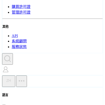
購買許可證
管理許可證
其他
API
系統顧問
服務狀態
ZH
語言