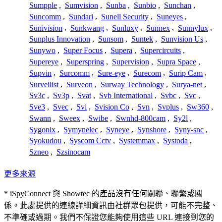
Sumpple
,
Sumvision
,
Sunba
,
Sunbio
,
Sunchan
,
Suncomm
,
Sundari
,
Sunell Security
,
Suneyes
,
Sunivision
,
Sunkwang
,
Sunluxy
,
Sunnex
,
Sunnylux
,
Sunplus Innovation
,
Sunsom
,
Suntek
,
Sunvision Us
,
Sunywo
,
Super Focus
,
Supera
,
Supercircuits
,
Supereye
,
Superspring
,
Supervision
,
Supra Space
,
Supvin
,
Surcomm
,
Sure-eye
,
Surecom
,
Surip Cam
,
Surveilist
,
Surveon
,
Surway Technology
,
Surya-net
,
Sv3c
,
Sv3p
,
Svat
,
Svb International
,
Svbc
,
Svc
,
Sve3
,
Svec
,
Svi
,
Svision Co
,
Svn
,
Svplus
,
Sw360
,
Swann
,
Sweex
,
Swibe
,
Swnhd-800cam
,
Sy2l
,
Sygonix
,
Symynelec
,
Syneye
,
Synshore
,
Syny-snc
,
Syokudou
,
Syscom Cctv
,
Systemmax
,
Systoda
,
Szneo
,
Szsinocam
更多來源
* iSpyConnect 與 Showtec 的產品沒有任何關聯、聯繫或關
係。此處提供的連線詳細資訊由社群眾包提供，可能不完整、
不準確或過期。我們不保證您能夠使用這些 URL 連接到您的