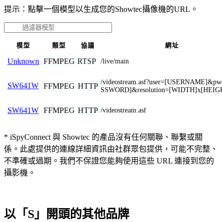
提示：點擊一個模型以生成您的Showtec攝像機的URL。
模型
類型
協議
網址
FFMPEG
RTSP
Unknown
/live/main
/videostream.asf?user=[USERNAME]&p
SW641W
FFMPEG
HTTP
SSWORD]&resolution=[WIDTH]x[HEIG
FFMPEG
HTTP
SW641W
/videostream.asf
* iSpyConnect 與 Showtec 的產品沒有任何關聯、聯繫或關
係。此處提供的連線詳細資訊由社群眾包提供，可能不完整、
不準確或過期。我們不保證您能夠使用這些 URL 連接到您的
攝影機。
以「S」開頭的其他品牌