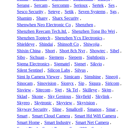
Serang
,
Sercam
,
Sercomm
,
Serioux
,
Sertek
,
Ses
,
Sesco Security
,
Seteye
,
Setik
,
Seven Systems
,
Sgs
,
Shamim
,
Shany
,
Sharx Security
,
Shenwhen Neo Electronic Co
,
Shenzhen
,
Shenzhen Reecam Tech.ltd.
,
Shenzhen Tong Bo Wei
,
Shenzhen Toptech
,
Shenzhen Ycx Electronics
,
Shieldeye
,
Shindai
,
Shinsoft Co
,
Shiwojia
,
Shixin China
,
Short
,
Short 8ch Nvr
,
Showtec
,
Sibel
,
Sibo
,
Sichuan
,
Siemens
,
Siepem
,
Sightlogix
,
Sigma Electronics
,
Sigmatel
,
Signet
,
Sikvio
,
Silent Sentinel
,
Silicon Labs
,
Silvus
,
Simi Ip Camera Viewer
,
Simicam
,
Simshine
,
Sineoji
,
Sinocam
,
Sinovision
,
Sionyx
,
Sip
,
Siqura
,
Siricom
,
Sisview
,
Sitecom
,
Sjet
,
Sk Tel
,
Skilleye
,
Skjm
,
Sklad
,
Skone
,
Sky Genious
,
Skyfield
,
Skylink
,
Skyreo
,
Skytronic
,
Skyview
,
Skyvision
,
Skyway Security
,
Sline
,
Smallcell
,
Smanos
,
Smar
,
Smart
,
Smart Cloud Camera
,
Smart Hd Wifi Camera
,
Smart Home
,
Smart Industry
,
Smart Net Camera
,