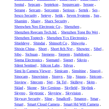
Sentul
,
Sepcam
,
Septekon
,
Sequrecam
,
Serage
,
Serang
,
Sercam
,
Sercomm
,
Serioux
,
Sertek
,
Ses
,
Sesco Security
,
Seteye
,
Setik
,
Seven Systems
,
Sgs
,
Shamim
,
Shany
,
Sharx Security
,
Shenwhen Neo Electronic Co
,
Shenzhen
,
Shenzhen Reecam Tech.ltd.
,
Shenzhen Tong Bo Wei
,
Shenzhen Toptech
,
Shenzhen Ycx Electronics
,
Shieldeye
,
Shindai
,
Shinsoft Co
,
Shiwojia
,
Shixin China
,
Short
,
Short 8ch Nvr
,
Showtec
,
Sibel
,
Sibo
,
Sichuan
,
Siemens
,
Siepem
,
Sightlogix
,
Sigma Electronics
,
Sigmatel
,
Signet
,
Sikvio
,
Silent Sentinel
,
Silicon Labs
,
Silvus
,
Simi Ip Camera Viewer
,
Simicam
,
Simshine
,
Sineoji
,
Sinocam
,
Sinovision
,
Sionyx
,
Sip
,
Siqura
,
Siricom
,
Sisview
,
Sitecom
,
Sjet
,
Sk Tel
,
Skilleye
,
Skjm
,
Sklad
,
Skone
,
Sky Genious
,
Skyfield
,
Skylink
,
Skyreo
,
Skytronic
,
Skyview
,
Skyvision
,
Skyway Security
,
Sline
,
Smallcell
,
Smanos
,
Smar
,
Smart
,
Smart Cloud Camera
,
Smart Hd Wifi Camera
,