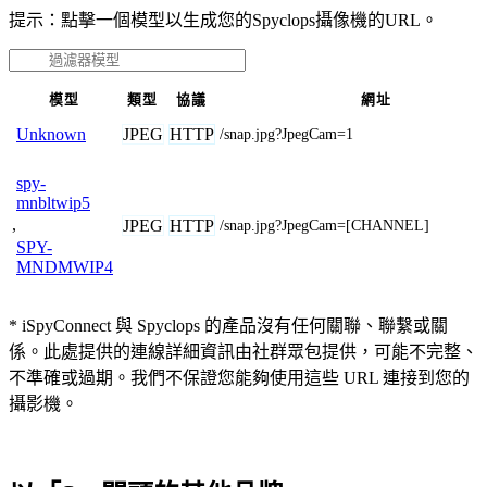
提示：點擊一個模型以生成您的Spyclops攝像機的URL。
模型
類型
協議
網址
JPEG
HTTP
Unknown
/snap.jpg?JpegCam=1
spy-
mnbltwip5
,
JPEG
HTTP
/snap.jpg?JpegCam=[CHANNEL]
SPY-
MNDMWIP4
* iSpyConnect 與 Spyclops 的產品沒有任何關聯、聯繫或關
係。此處提供的連線詳細資訊由社群眾包提供，可能不完整、
不準確或過期。我們不保證您能夠使用這些 URL 連接到您的
攝影機。