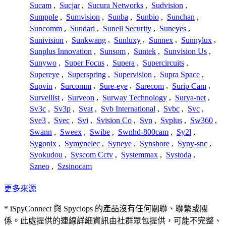
Sucam
,
Sucjar
,
Sucura Networks
,
Sudvision
,
Sumpple
,
Sumvision
,
Sunba
,
Sunbio
,
Sunchan
,
Suncomm
,
Sundari
,
Sunell Security
,
Suneyes
,
Sunivision
,
Sunkwang
,
Sunluxy
,
Sunnex
,
Sunnylux
,
Sunplus Innovation
,
Sunsom
,
Suntek
,
Sunvision Us
,
Sunywo
,
Super Focus
,
Supera
,
Supercircuits
,
Supereye
,
Superspring
,
Supervision
,
Supra Space
,
Supvin
,
Surcomm
,
Sure-eye
,
Surecom
,
Surip Cam
,
Surveilist
,
Surveon
,
Surway Technology
,
Surya-net
,
Sv3c
,
Sv3p
,
Svat
,
Svb International
,
Svbc
,
Svc
,
Sve3
,
Svec
,
Svi
,
Svision Co
,
Svn
,
Svplus
,
Sw360
,
Swann
,
Sweex
,
Swibe
,
Swnhd-800cam
,
Sy2l
,
Sygonix
,
Symynelec
,
Syneye
,
Synshore
,
Syny-snc
,
Syokudou
,
Syscom Cctv
,
Systemmax
,
Systoda
,
Szneo
,
Szsinocam
更多來源
* iSpyConnect 與 Spyclops 的產品沒有任何關聯、聯繫或關
係。此處提供的連線詳細資訊由社群眾包提供，可能不完整、