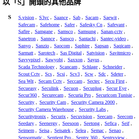
以「S」開頭的其他品牌
S
S.vision
,
S3vc
,
Saance
,
Sab
,
Sacam
,
Saewit
,
Safecam
,
Safehome
,
Safer
,
Safesky Cn
,
Safevant
,
Safire
,
Samgane
,
Samsco
,
Samsung
,
Sanan-cctv
,
Sanetron
,
Sannce
,
Sansco
,
Santachi
,
Santec-video
,
Sanyo
,
Sanzio
,
Saocom
,
Saphire
,
Sapsan
,
Saqicam
,
Sarmatt
,
Sarotech
,
Sas Digital
,
Satvision
,
Savitmicro
,
Savvypixel
,
Sawyobi
,
Saxxon
,
Sayus
,
Scada Technology
,
Scancam
,
Schlage
,
Schneider
,
Scout Cctv
,
Scs
,
Scsi
,
Scv3
,
Scw
,
Sdc
,
Sdeter
,
Sea Wit
,
Secam Cctv
,
Seccam
,
Sectec
,
Secu First
,
Secueasy
,
Seculink
,
Secuon
,
Secuplug
,
Secur Eye
,
Secur360
,
Securecam
,
Securia Pro
,
Securicom Tunisie
,
Security
,
Security Cam
,
Security Camera 2000
,
Security Camera Warehouse
,
Security Labs
,
Securitytronix
,
Securix
,
Secuvision
,
Seecam
,
Seecom
,
Seedary
,
Seenergy
,
Seesoon
,
Seetong
,
Sefica
,
Seif
,
Seimem
,
Seisa
,
Seisatek
,
Selea
,
Semac
,
Senao
,
Sensormatic
,
Sentient Pro
,
Sentry 360
,
Sentryview
,