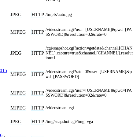
JPEG
HTTP
/tmpfs/auto.jpg
/videostream.cgi?user=[USERNAME]&pwd=[PA
MJPEG
HTTP
SSWORD]&resolution=32&rate=0
/cgi/snapshot.cgi?action=getdata&channel.[CHAN
JPEG
HTTP
NEL].capture=true&channel.[CHANNEL].resolut
ion=1
015
/videostream.cgi?rate=0&user=[USERNAME]&p
MJPEG
HTTP
wd=[PASSWORD]
/videostream.cgi?user=[USERNAME]&pwd=[PA
MJPEG
HTTP
SSWORD]&resolution=32&rate=0
MJPEG
HTTP
/videostream.cgi
JPEG
HTTP
/img/snapshot.cgi?img=vga
6
,