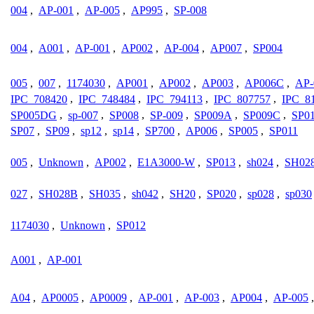
004
,
AP-001
,
AP-005
,
AP995
,
SP-008
004
,
A001
,
AP-001
,
AP002
,
AP-004
,
AP007
,
SP004
005
,
007
,
1174030
,
AP001
,
AP002
,
AP003
,
AP006C
,
AP-
IPC_708420
,
IPC_748484
,
IPC_794113
,
IPC_807757
,
IPC_8
SP005DG
,
sp-007
,
SP008
,
SP-009
,
SP009A
,
SP009C
,
SP0
SP07
,
SP09
,
sp12
,
sp14
,
SP700
,
AP006
,
SP005
,
SP011
005
,
Unknown
,
AP002
,
E1A3000-W
,
SP013
,
sh024
,
SH02
027
,
SH028B
,
SH035
,
sh042
,
SH20
,
SP020
,
sp028
,
sp030
1174030
,
Unknown
,
SP012
A001
,
AP-001
A04
,
AP0005
,
AP0009
,
AP-001
,
AP-003
,
AP004
,
AP-005