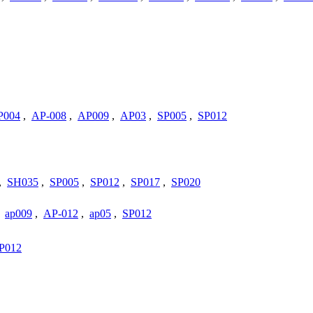
P004
,
AP-008
,
AP009
,
AP03
,
SP005
,
SP012
,
SH035
,
SP005
,
SP012
,
SP017
,
SP020
,
ap009
,
AP-012
,
ap05
,
SP012
P012