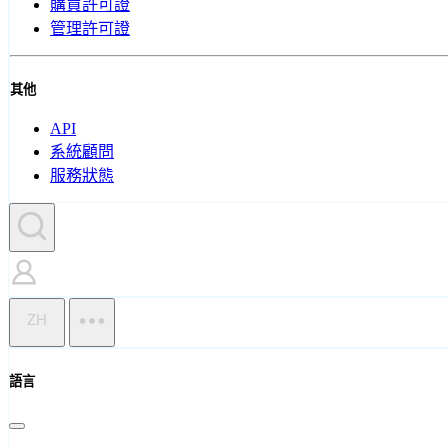
購買許可證
管理許可證
其他
API
系統顧問
服務狀態
ZH
語言