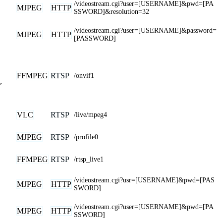
/videostream.cgi?user=[USERNAME]&pwd=[PA
MJPEG
HTTP
SSWORD]&resolution=32
/videostream.cgi?user=[USERNAME]&password=
MJPEG
HTTP
[PASSWORD]
FFMPEG
RTSP
/onvif1
,
VLC
RTSP
/live/mpeg4
MJPEG
RTSP
/profile0
FFMPEG
RTSP
/rtsp_live1
/videostream.cgi?usr=[USERNAME]&pwd=[PAS
MJPEG
HTTP
SWORD]
/videostream.cgi?user=[USERNAME]&pwd=[PA
MJPEG
HTTP
SSWORD]