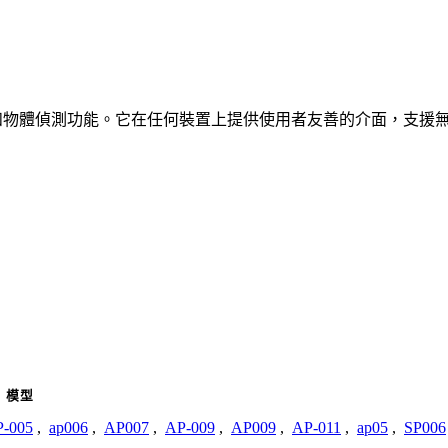
、車輛和物體偵測功能。它在任何裝置上提供使用者友善的介面，支援
模型
-005
,
ap006
,
AP007
,
AP-009
,
AP009
,
AP-011
,
ap05
,
SP006