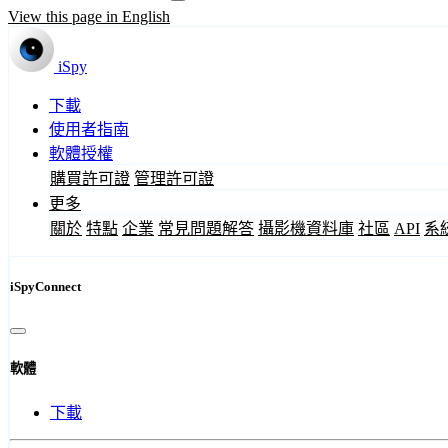
View this page in English
iSpy
下載
使用者指南
軟體授權
購買許可證
管理許可證
更多
關於
特點
企業
常見問題解答
攝影機資料庫
社區
API
系
iSpyConnect
軟體
下載