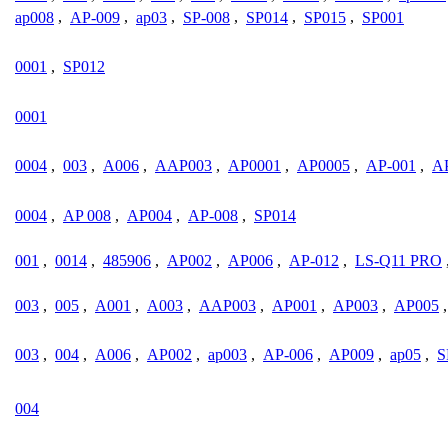
ap008
,
AP-009
,
ap03
,
SP-008
,
SP014
,
SP015
,
SP001
0001
,
SP012
0001
0004
,
003
,
A006
,
AAP003
,
AP0001
,
AP0005
,
AP-001
,
A
0004
,
AP 008
,
AP004
,
AP-008
,
SP014
001
,
0014
,
485906
,
AP002
,
AP006
,
AP-012
,
LS-Q11 PRO
003
,
005
,
A001
,
A003
,
AAP003
,
AP001
,
AP003
,
AP005
003
,
004
,
A006
,
AP002
,
ap003
,
AP-006
,
AP009
,
ap05
,
S
004