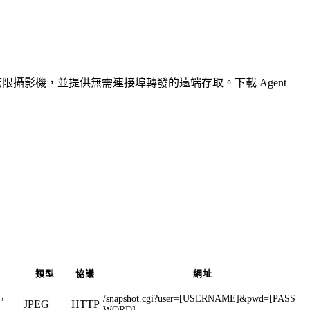
無限攝影機，並提供無需連接埠轉發的遠端存取。下載 Agent
類型
協議
網址
,
/snapshot.cgi?user=[USERNAME]&pwd=[PASS
JPEG
HTTP
WORD]