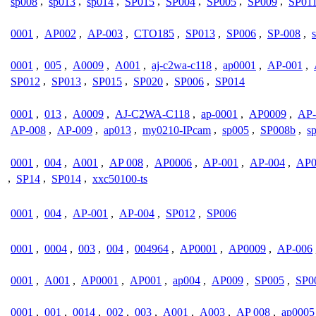
sp008
,
sp013
,
sp014
,
SP015
,
SP004
,
SP005
,
SP009
,
SP01
0001
,
AP002
,
AP-003
,
CTO185
,
SP013
,
SP006
,
SP-008
,
0001
,
005
,
A0009
,
A001
,
aj-c2wa-c118
,
ap0001
,
AP-001
,
SP012
,
SP013
,
SP015
,
SP020
,
SP006
,
SP014
0001
,
013
,
A0009
,
AJ-C2WA-C118
,
ap-0001
,
AP0009
,
AP-
AP-008
,
AP-009
,
ap013
,
my0210-IPcam
,
sp005
,
SP008b
,
s
0001
,
004
,
A001
,
AP 008
,
AP0006
,
AP-001
,
AP-004
,
AP0
,
SP14
,
SP014
,
xxc50100-ts
0001
,
004
,
AP-001
,
AP-004
,
SP012
,
SP006
0001
,
0004
,
003
,
004
,
004964
,
AP0001
,
AP0009
,
AP-006
0001
,
A001
,
AP0001
,
AP001
,
ap004
,
AP009
,
SP005
,
SP0
0001
,
001
,
0014
,
002
,
003
,
A001
,
A003
,
AP 008
,
ap0005