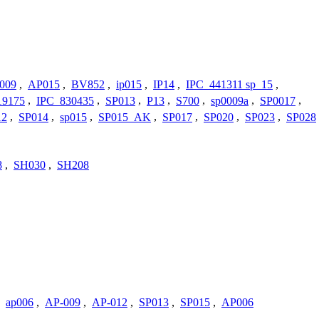
009
,
AP015
,
BV852
,
ip015
,
IP14
,
IPC_441311 sp_15
,
19175
,
IPC_830435
,
SP013
,
P13
,
S700
,
sp0009a
,
SP0017
,
12
,
SP014
,
sp015
,
SP015_AK
,
SP017
,
SP020
,
SP023
,
SP028
8
,
SH030
,
SH208
,
ap006
,
AP-009
,
AP-012
,
SP013
,
SP015
,
AP006