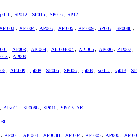
1
sp011
,
SP012
,
SP015
,
SP016
,
SP12
AP-003
,
AP-004
,
AP005
,
AP-005
,
AP-009
,
SP005
,
SP008b
,
001
,
AP003
,
AP-004
,
AP-004004
,
AP-005
,
AP006
,
AP007
,
p013
,
AP009
06
,
AP-009
,
ip008
,
SP005
,
SP006
,
sp009
,
sp012
,
sp013
,
SP
,
AP-011
,
SP008b
,
SP011
,
SP015_AK
08b
,
AP001
,
AP-003
,
AP003B
,
AP-004
,
AP-005
,
AP006
,
AP-00