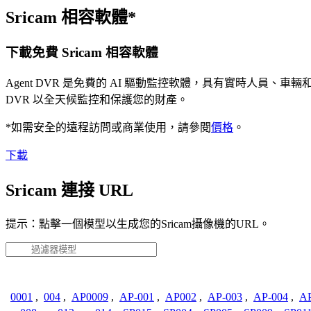
Sricam 相容軟體*
下載免費 Sricam 相容軟體
Agent DVR 是免費的 AI 驅動監控軟體，具有實時人員
DVR 以全天候監控和保護您的財產。
*如需安全的遠程訪問或商業使用，請參閱
價格
。
下載
Sricam 連接 URL
提示：點擊一個模型以生成您的Sricam攝像機的URL。
0001
,
004
,
AP0009
,
AP-001
,
AP002
,
AP-003
,
AP-004
,
AP