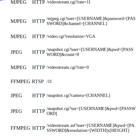
MJPEG
HTTP
/videostream.cgi?rate=11
/mjpeg.cgi?user=[USERNAME]&password=[PAS
MJPEG
HTTP
SWORD]&channel=[CHANNEL]
MJPEG
HTTP
/video.cgi?resolution=VGA
/snapshot.cgi?user=[USERNAME]&pwd=[PASS
JPEG
HTTP
WORD]&count=0
MJPEG
HTTP
/videostream.cgi?rate=0
FFMPEG
RTSP
/11
JPEG
HTTP
/snapshot.cgi?camera=[CHANNEL]
/snapshot.cgi?usr=[USERNAME]&pwd=[PASSW
JPEG
HTTP
ORD]
/videostream.asf?user=[USERNAME]&pwd=[PA
FFMPEG
HTTP
SSWORD]&resolution=[WIDTH]x[HEIGHT]