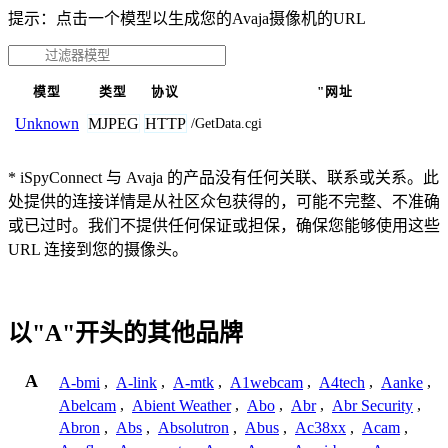
提示：点击一个模型以生成您的Avaja摄像机的URL
模型
类型
协议
"网址
MJPEG
HTTP
Unknown
/GetData.cgi
* iSpyConnect 与 Avaja 的产品没有任何关联、联系或关系。此
处提供的连接详情是从社区众包获得的，可能不完整、不准确
或已过时。我们不提供任何保证或担保，确保您能够使用这些
URL 连接到您的摄像头。
以"A"开头的其他品牌
A
A-bmi
,
A-link
,
A-mtk
,
A1webcam
,
A4tech
,
Aanke
,
Abelcam
,
Abient Weather
,
Abo
,
Abr
,
Abr Security
,
Abron
,
Abs
,
Absolutron
,
Abus
,
Ac38xx
,
Acam
,