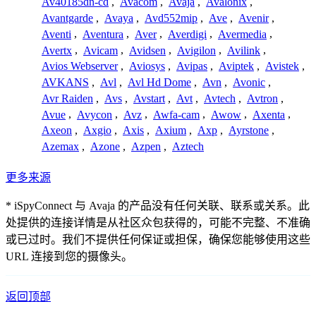
Av40185dn-cd
,
Avacom
,
Avaja
,
Avalonix
,
Avantgarde
,
Avaya
,
Avd552mip
,
Ave
,
Avenir
,
Aventi
,
Aventura
,
Aver
,
Averdigi
,
Avermedia
,
Avertx
,
Avicam
,
Avidsen
,
Avigilon
,
Avilink
,
Avios Webserver
,
Aviosys
,
Avipas
,
Aviptek
,
Avistek
,
AVKANS
,
Avl
,
Avl Hd Dome
,
Avn
,
Avonic
,
Avr Raiden
,
Avs
,
Avstart
,
Avt
,
Avtech
,
Avtron
,
Avue
,
Avycon
,
Avz
,
Awfa-cam
,
Awow
,
Axenta
,
Axeon
,
Axgio
,
Axis
,
Axium
,
Axp
,
Ayrstone
,
Azemax
,
Azone
,
Azpen
,
Aztech
更多来源
* iSpyConnect 与 Avaja 的产品没有任何关联、联系或关系。此
处提供的连接详情是从社区众包获得的，可能不完整、不准确
或已过时。我们不提供任何保证或担保，确保您能够使用这些
URL 连接到您的摄像头。
返回顶部