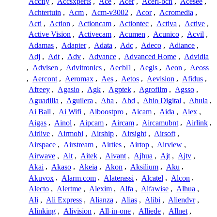
Accfly
,
Accsxperts
,
Ace
,
Acer
,
Aceri-bcn
,
Acesee
,
Achtertuin
,
Acm
,
Acm-v3002
,
Acor
,
Acromedia
,
Acti
,
Action
,
Actioncam
,
Actiontec
,
Activa
,
Active
,
Active Vision
,
Activecam
,
Acumen
,
Acunico
,
Acvil
,
Adamas
,
Adapter
,
Adata
,
Adc
,
Adeco
,
Adiance
,
Adj
,
Adt
,
Adv
,
Advance
,
Advanced Home
,
Advidia
,
Advisen
,
Advitronics
,
Aecbl1
,
Aegis
,
Aeon
,
Aeoss
,
Aercont
,
Aeromax
,
Aes
,
Aetos
,
Aevision
,
Afidus
,
Afreey
,
Agasio
,
Agk
,
Agptek
,
Agrofilm
,
Agsso
,
Aguadilla
,
Aguilera
,
Aha
,
Ahd
,
Ahio Digital
,
Ahula
,
Ai Ball
,
Ai Wifi
,
Aiboostpro
,
Aicam
,
Aida
,
Aiex
,
Aigas
,
Ainol
,
Aipcam
,
Aircam
,
Aircamubnt
,
Airlink
,
Airlive
,
Airmobi
,
Airship
,
Airsight
,
Airsoft
,
Airspace
,
Airstream
,
Airties
,
Airtop
,
Airview
,
Airwave
,
Ait
,
Aitek
,
Aivant
,
Ajhua
,
Ajt
,
Ajtv
,
Akai
,
Akaso
,
Akeia
,
Akon
,
Aksilium
,
Aku
,
Akuvox
,
Alarm.com
,
Alaterassi
,
Alcatel
,
Alcon
,
Alecto
,
Alertme
,
Alexim
,
Alfa
,
Alfawise
,
Alhua
,
Ali
,
Ali Express
,
Alianza
,
Alias
,
Alibi
,
Aliendvr
,
Alinking
,
Alivision
,
All-in-one
,
Alliede
,
Allnet
,