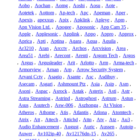
Aobo
,
Aochan
,
Aomg
,
Aoshi
,
Aosu
,
Aote
,
Aotetek
,
Aottom
,
Ap-tech
,
Apc
,
Apeman
,
Aper
,
Apexis
,
apexxus
,
Apix
,
Apklink
,
Apleye
,
Apm
,
Apn Vision Ltd.
,
Apogee
,
Aposonic
,
App Cam 35
,
Apple
,
Applesonic
,
Applink
,
Appo
,
Appro
,
Approx
,
Aprica
,
Apti
,
Aptina
,
Aqara
,
Aqua
,
Aquila
,
Ar3210
,
Aran
,
Arcctv
,
Archos
,
Arcvision
,
Area
,
Area51
,
Arebi
,
Arecont
,
Arenti
,
Argom Tech
,
Argos
,
Argus
,
Argusleader
,
Arit
,
Arlotto
,
Arm
,
Arma-tech
,
Armorview
,
Arnan
,
Arp
,
Arrow Security System
,
Arvani Cctv
,
Asagio
,
Asante
,
Asc
,
Asdibuy
,
Asecam
,
Asgari
,
Ashmount Ptz
,
Asia
,
Asip
,
Asm
,
Asoni
,
Aspac
,
Asrock
,
Astak
,
Asterix
,
Asti
,
Astr
,
Astra Streaming
,
Astrind
,
Astroghost
,
Astrum
,
Astun
,
Asus
,
Asutech
,
Asw-006
,
Aszhonga
,
At Vision
,
Atheros
,
Athome
,
Atis
,
Atlantis
,
Atlona
,
Atomtech
,
Atrix
,
Att
,
Attech
,
Attichd
,
Attn
,
Atv
,
Atz
,
Au3
,
Audio Enhancement
,
August
,
Auric
,
Aussen
,
Autoip
,
Auwer
,
Av102ip-40
,
Av12176dn-15
,
Av265
,