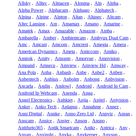
Allsky
,
Alltec
,
Almacen
,
Alonma
,
Alp
,
Alpha
,
Alpha Power
,
Alphacam
,
Alphago
,
Alphatech
,
Alpina
,
Alpine
,
Alptop
,
Altan
,
Altasec
,
Altcam
,
Altec Lansing
,
Am
,
Amamax
,
Amano
,
Amarine
,
Amatek
,
Amax
,
Amazable
,
Amazon
,
Amba
,
Ambarella
,
Amber
,
Ambientcam
,
Ambyux Dual Cam
,
Amc
,
Amcast
,
Amcom
,
Amcrest
,
Amegia
,
Amera
,
American Dynamics
,
Ameta
,
Amiccom
,
Amiko
,
Amirok
,
Amity
,
Amopm
,
Amorvue
,
Amovision
,
Ampand
,
Amsecu
,
Amview
,
Amview Hd
,
Amway
,
Ana Pola
,
Anba
,
Anbash
,
Anbe
,
Anbe2
,
Anben
,
Anbentech
,
Anbiux
,
Anbolm
,
Anbong
,
Anbvision
,
Ancarla
,
Andin
,
Andowl
,
Android
,
Android Ip Cam
,
Android Ip Webcam
,
Anenda
,
Anga
,
Angel Electronics
,
Anhkiet
,
Anjia
,
Anjiel
,
Anjvision
,
Anker
,
Anko Tech
,
Anlapus
,
Annahme
,
Annez
,
Anni Digital
,
Annke
,
Anno Zero Ltd
,
Anpviz
,
Anran
,
Anscam
,
Ansice
,
Ansjer
,
Anson
,
Anspo
,
Antifurto365
,
Antik Smartcam
,
Antkr
,
Antrica
,
Anv
,
Anvan
,
Anxinshi
,
Anyka
,
Anykeeper
,
Anysun
,