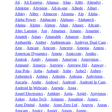
Ali
,
Ali Express
,
Alianza
,
Alias
,
Alibi
,
Aliendvr
,
Alinking
,
Alivision
,
All-in-one
,
Alliede
,
Allnet
,
Allsky
,
Alltec
,
Almacen
,
Alonma
,
Alp
,
Alpha
,
Alpha Power
,
Alphacam
,
Alphago
,
Alphatech
,
Alpina
,
Alpine
,
Alptop
,
Altan
,
Altasec
,
Altcam
,
Altec Lansing
,
Am
,
Amamax
,
Amano
,
Amarine
,
Amatek
,
Amax
,
Amazable
,
Amazon
,
Amba
,
Ambarella
,
Amber
,
Ambientcam
,
Ambyux Dual Cam
,
Amc
,
Amcast
,
Amcom
,
Amcrest
,
Amegia
,
Amera
,
American Dynamics
,
Ameta
,
Amiccom
,
Amiko
,
Amirok
,
Amity
,
Amopm
,
Amorvue
,
Amovision
,
Ampand
,
Amsecu
,
Amview
,
Amview Hd
,
Amway
,
Ana Pola
,
Anba
,
Anbash
,
Anbe
,
Anbe2
,
Anben
,
Anbentech
,
Anbiux
,
Anbolm
,
Anbong
,
Anbvision
,
Ancarla
,
Andin
,
Andowl
,
Android
,
Android Ip Cam
,
Android Ip Webcam
,
Anenda
,
Anga
,
Angel Electronics
,
Anhkiet
,
Anjia
,
Anjiel
,
Anjvision
,
Anker
,
Anko Tech
,
Anlapus
,
Annahme
,
Annez
,
Anni Digital
,
Annke
,
Anno Zero Ltd
,
Anpviz
,
Anran
,
Anscam
,
Ansice
,
Ansjer
,
Anson
,
Anspo
,