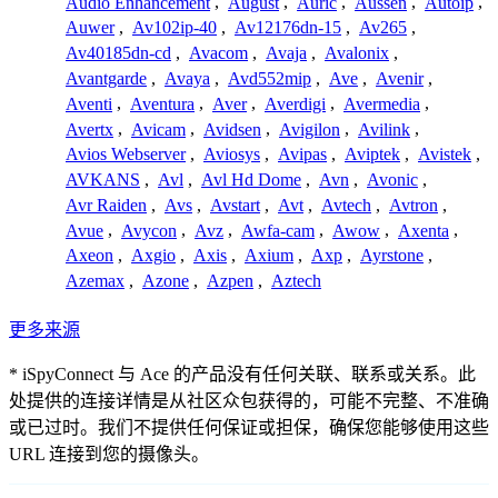
Audio Enhancement
,
August
,
Auric
,
Aussen
,
Autoip
,
Auwer
,
Av102ip-40
,
Av12176dn-15
,
Av265
,
Av40185dn-cd
,
Avacom
,
Avaja
,
Avalonix
,
Avantgarde
,
Avaya
,
Avd552mip
,
Ave
,
Avenir
,
Aventi
,
Aventura
,
Aver
,
Averdigi
,
Avermedia
,
Avertx
,
Avicam
,
Avidsen
,
Avigilon
,
Avilink
,
Avios Webserver
,
Aviosys
,
Avipas
,
Aviptek
,
Avistek
,
AVKANS
,
Avl
,
Avl Hd Dome
,
Avn
,
Avonic
,
Avr Raiden
,
Avs
,
Avstart
,
Avt
,
Avtech
,
Avtron
,
Avue
,
Avycon
,
Avz
,
Awfa-cam
,
Awow
,
Axenta
,
Axeon
,
Axgio
,
Axis
,
Axium
,
Axp
,
Ayrstone
,
Azemax
,
Azone
,
Azpen
,
Aztech
更多来源
* iSpyConnect 与 Ace 的产品没有任何关联、联系或关系。此
处提供的连接详情是从社区众包获得的，可能不完整、不准确
或已过时。我们不提供任何保证或担保，确保您能够使用这些
URL 连接到您的摄像头。