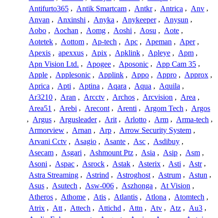
Antifurto365
,
Antik Smartcam
,
Antkr
,
Antrica
,
Anv
,
Anvan
,
Anxinshi
,
Anyka
,
Anykeeper
,
Anysun
,
Aobo
,
Aochan
,
Aomg
,
Aoshi
,
Aosu
,
Aote
,
Aotetek
,
Aottom
,
Ap-tech
,
Apc
,
Apeman
,
Aper
,
Apexis
,
apexxus
,
Apix
,
Apklink
,
Apleye
,
Apm
,
Apn Vision Ltd.
,
Apogee
,
Aposonic
,
App Cam 35
,
Apple
,
Applesonic
,
Applink
,
Appo
,
Appro
,
Approx
,
Aprica
,
Apti
,
Aptina
,
Aqara
,
Aqua
,
Aquila
,
Ar3210
,
Aran
,
Arcctv
,
Archos
,
Arcvision
,
Area
,
Area51
,
Arebi
,
Arecont
,
Arenti
,
Argom Tech
,
Argos
,
Argus
,
Argusleader
,
Arit
,
Arlotto
,
Arm
,
Arma-tech
,
Armorview
,
Arnan
,
Arp
,
Arrow Security System
,
Arvani Cctv
,
Asagio
,
Asante
,
Asc
,
Asdibuy
,
Asecam
,
Asgari
,
Ashmount Ptz
,
Asia
,
Asip
,
Asm
,
Asoni
,
Aspac
,
Asrock
,
Astak
,
Asterix
,
Asti
,
Astr
,
Astra Streaming
,
Astrind
,
Astroghost
,
Astrum
,
Astun
,
Asus
,
Asutech
,
Asw-006
,
Aszhonga
,
At Vision
,
Atheros
,
Athome
,
Atis
,
Atlantis
,
Atlona
,
Atomtech
,
Atrix
,
Att
,
Attech
,
Attichd
,
Attn
,
Atv
,
Atz
,
Au3
,