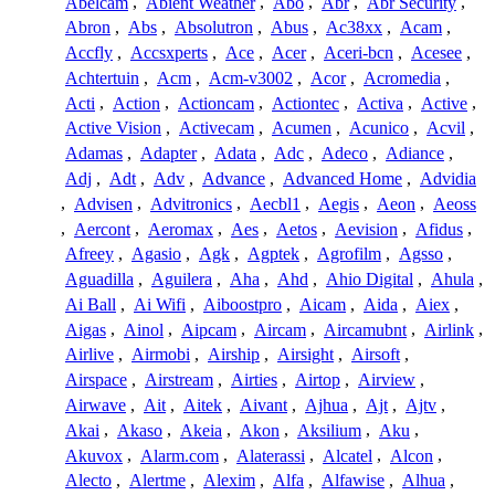
Abelcam
,
Abient Weather
,
Abo
,
Abr
,
Abr Security
,
Abron
,
Abs
,
Absolutron
,
Abus
,
Ac38xx
,
Acam
,
Accfly
,
Accsxperts
,
Ace
,
Acer
,
Aceri-bcn
,
Acesee
,
Achtertuin
,
Acm
,
Acm-v3002
,
Acor
,
Acromedia
,
Acti
,
Action
,
Actioncam
,
Actiontec
,
Activa
,
Active
,
Active Vision
,
Activecam
,
Acumen
,
Acunico
,
Acvil
,
Adamas
,
Adapter
,
Adata
,
Adc
,
Adeco
,
Adiance
,
Adj
,
Adt
,
Adv
,
Advance
,
Advanced Home
,
Advidia
,
Advisen
,
Advitronics
,
Aecbl1
,
Aegis
,
Aeon
,
Aeoss
,
Aercont
,
Aeromax
,
Aes
,
Aetos
,
Aevision
,
Afidus
,
Afreey
,
Agasio
,
Agk
,
Agptek
,
Agrofilm
,
Agsso
,
Aguadilla
,
Aguilera
,
Aha
,
Ahd
,
Ahio Digital
,
Ahula
,
Ai Ball
,
Ai Wifi
,
Aiboostpro
,
Aicam
,
Aida
,
Aiex
,
Aigas
,
Ainol
,
Aipcam
,
Aircam
,
Aircamubnt
,
Airlink
,
Airlive
,
Airmobi
,
Airship
,
Airsight
,
Airsoft
,
Airspace
,
Airstream
,
Airties
,
Airtop
,
Airview
,
Airwave
,
Ait
,
Aitek
,
Aivant
,
Ajhua
,
Ajt
,
Ajtv
,
Akai
,
Akaso
,
Akeia
,
Akon
,
Aksilium
,
Aku
,
Akuvox
,
Alarm.com
,
Alaterassi
,
Alcatel
,
Alcon
,
Alecto
,
Alertme
,
Alexim
,
Alfa
,
Alfawise
,
Alhua
,