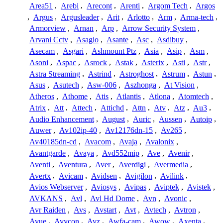
Area51
,
Arebi
,
Arecont
,
Arenti
,
Argom Tech
,
Argos
,
Argus
,
Argusleader
,
Arit
,
Arlotto
,
Arm
,
Arma-tech
,
Armorview
,
Arnan
,
Arp
,
Arrow Security System
,
Arvani Cctv
,
Asagio
,
Asante
,
Asc
,
Asdibuy
,
Asecam
,
Asgari
,
Ashmount Ptz
,
Asia
,
Asip
,
Asm
,
Asoni
,
Aspac
,
Asrock
,
Astak
,
Asterix
,
Asti
,
Astr
,
Astra Streaming
,
Astrind
,
Astroghost
,
Astrum
,
Astun
,
Asus
,
Asutech
,
Asw-006
,
Aszhonga
,
At Vision
,
Atheros
,
Athome
,
Atis
,
Atlantis
,
Atlona
,
Atomtech
,
Atrix
,
Att
,
Attech
,
Attichd
,
Attn
,
Atv
,
Atz
,
Au3
,
Audio Enhancement
,
August
,
Auric
,
Aussen
,
Autoip
,
Auwer
,
Av102ip-40
,
Av12176dn-15
,
Av265
,
Av40185dn-cd
,
Avacom
,
Avaja
,
Avalonix
,
Avantgarde
,
Avaya
,
Avd552mip
,
Ave
,
Avenir
,
Aventi
,
Aventura
,
Aver
,
Averdigi
,
Avermedia
,
Avertx
,
Avicam
,
Avidsen
,
Avigilon
,
Avilink
,
Avios Webserver
,
Aviosys
,
Avipas
,
Aviptek
,
Avistek
,
AVKANS
,
Avl
,
Avl Hd Dome
,
Avn
,
Avonic
,
Avr Raiden
,
Avs
,
Avstart
,
Avt
,
Avtech
,
Avtron
,
Avue
,
Avycon
,
Avz
,
Awfa-cam
,
Awow
,
Axenta
,