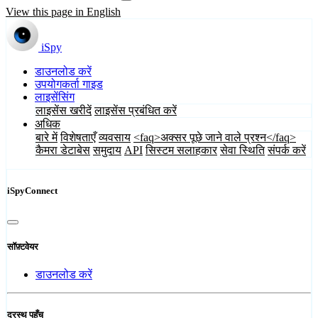
View this page in English
iSpy
डाउनलोड करें
उपयोगकर्ता गाइड
लाइसेंसिंग
लाइसेंस खरीदें
लाइसेंस प्रबंधित करें
अधिक
बारे में
विशेषताएँ
व्यवसाय
<faq>अक्सर पूछे जाने वाले प्रश्न</faq>
कैमरा डेटाबेस
समुदाय
API
सिस्टम सलाहकार
सेवा स्थिति
संपर्क करें
iSpyConnect
सॉफ़्टवेयर
डाउनलोड करें
दूरस्थ पहुँच