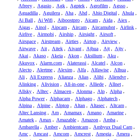
Afreey
,
Agasio
,
Agk
,
Agptek
,
Agrofilm
,
Agsso
,
Aguadilla
,
Aguilera
,
Aha
,
Ahd
,
Ahio Digital
,
Ahula
,
Ai Ball
,
Ai Wifi
,
Aiboostpro
,
Aicam
,
Aida
,
Aiex
,
Aigas
,
Ainol
,
Aipcam
,
Aircam
,
Aircamubnt
,
Airlink
,
Airlive
,
Airmobi
,
Airship
,
Airsight
,
Airsoft
,
Airspace
,
Airstream
,
Airties
,
Airtop
,
Airview
,
Airwave
,
Ait
,
Aitek
,
Aivant
,
Ajhua
,
Ajt
,
Ajtv
,
Akai
,
Akaso
,
Akeia
,
Akon
,
Aksilium
,
Aku
,
Akuvox
,
Alarm.com
,
Alaterassi
,
Alcatel
,
Alcon
,
Alecto
,
Alertme
,
Alexim
,
Alfa
,
Alfawise
,
Alhua
,
Ali
,
Ali Express
,
Alianza
,
Alias
,
Alibi
,
Aliendvr
,
Alinking
,
Alivision
,
All-in-one
,
Alliede
,
Allnet
,
Allsky
,
Alltec
,
Almacen
,
Alonma
,
Alp
,
Alpha
,
Alpha Power
,
Alphacam
,
Alphago
,
Alphatech
,
Alpina
,
Alpine
,
Alptop
,
Altan
,
Altasec
,
Altcam
,
Altec Lansing
,
Am
,
Amamax
,
Amano
,
Amarine
,
Amatek
,
Amax
,
Amazable
,
Amazon
,
Amba
,
Ambarella
,
Amber
,
Ambientcam
,
Ambyux Dual Cam
,
Amc
,
Amcast
,
Amcom
,
Amcrest
,
Amegia
,
Amera
,