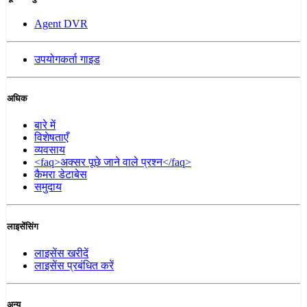
Agent DVR
उपयोगकर्ता गाइड
अधिक
बारे में
विशेषताएँ
व्यवसाय
<faq>अक्सर पूछे जाने वाले प्रश्न</faq>
कैमरा डेटाबेस
समुदाय
लाइसेंसिंग
लाइसेंस खरीदें
लाइसेंस प्रबंधित करें
अन्य