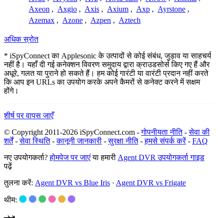
Axeon
,
Axgio
,
Axis
,
Axium
,
Axp
,
Ayrstone
,
Azemax
,
Azone
,
Azpen
,
Aztech
अधिक स्रोत
* iSpyConnect का Applesonic के उत्पादों से कोई संबंध, जुड़ाव या साहचर्य
नहीं है। यहाँ दी गई कनेक्शन विवरण समुदाय द्वारा क्राउडसोर्स किए गए हैं और
अधूरे, गलत या पुराने हो सकते हैं। हम कोई गारंटी या वारंटी प्रदान नहीं करते
कि आप इन URLs का उपयोग करके अपने कैमरों से कनेक्ट करने में सक्षम
होंगे।
शीर्ष पर वापस जाएँ
© Copyright 2011-2026 iSpyConnect.com -
गोपनीयता नीति
-
सेवा की
शर्तें
-
सेवा स्थिति
-
कानूनी जानकारी
-
सुरक्षा नीति
-
हमसे संपर्क करें
-
FAQ
नए उपयोगकर्ता?
होमपेज पर जाएं
या हमारी
Agent DVR उपयोगकर्ता गाइड
पढ़ें
तुलना करें:
Agent DVR vs Blue Iris
·
Agent DVR vs Frigate
थीम: