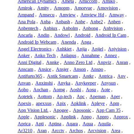
American Dynamics
,
Ameta
,
Amiccom
,
Amiko
,
Amirok
,
Amity
,
Amopm
,
Amorvue
,
Amovision
,
Ampand
,
Amsecu
,
Amview
,
Amview Hd
,
Amway
,
Ana Pola
,
Anba
,
Anbash
,
Anbe
,
Anbe2
,
Anben
,
Anbentech
,
Anbiux
,
Anbolm
,
Anbong
,
Anbvision
,
Ancarla
,
Andin
,
Andowl
,
Android
,
Android Ip Cam
,
Android Ip Webcam
,
Anenda
,
Anga
,
Angel Electronics
,
Anhkiet
,
Anjia
,
Anjiel
,
Anjvision
,
Anker
,
Anko Tech
,
Anlapus
,
Annahme
,
Annez
,
Anni Digital
,
Annke
,
Anno Zero Ltd
,
Anpviz
,
Anran
,
Anscam
,
Ansice
,
Ansjer
,
Anson
,
Anspo
,
Antifurto365
,
Antik Smartcam
,
Antkr
,
Antrica
,
Anv
,
Anvan
,
Anxinshi
,
Anyka
,
Anykeeper
,
Anysun
,
Aobo
,
Aochan
,
Aomg
,
Aoshi
,
Aosu
,
Aote
,
Aotetek
,
Aottom
,
Ap-tech
,
Apc
,
Apeman
,
Aper
,
Apexis
,
apexxus
,
Apix
,
Apklink
,
Apleye
,
Apm
,
Apn Vision Ltd.
,
Apogee
,
Aposonic
,
App Cam 35
,
Apple
,
Applesonic
,
Applink
,
Appo
,
Appro
,
Approx
,
Aprica
,
Apti
,
Aptina
,
Aqara
,
Aqua
,
Aquila
,
Ar3210
,
Aran
,
Arcctv
,
Archos
,
Arcvision
,
Area
,