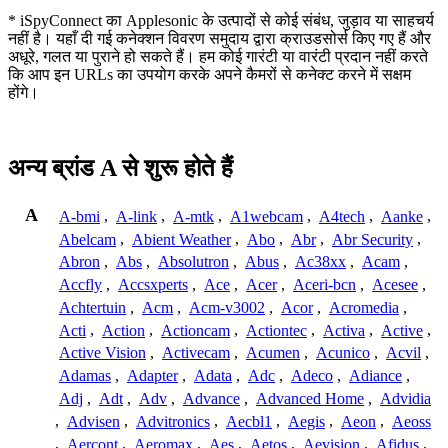
* iSpyConnect का Applesonic के उत्पादों से कोई संबंध, जुड़ाव या साहचर्य
नहीं है। यहाँ दी गई कनेक्शन विवरण समुदाय द्वारा क्राउडसोर्स किए गए हैं और
अधूरे, गलत या पुराने हो सकते हैं। हम कोई गारंटी या वारंटी प्रदान नहीं करते
कि आप इन URLs का उपयोग करके अपने कैमरों से कनेक्ट करने में सक्षम
होंगे।
अन्य ब्रांड A से शुरू होते हैं
A
A-bmi
,
A-link
,
A-mtk
,
A1webcam
,
A4tech
,
Aanke
,
Abelcam
,
Abient Weather
,
Abo
,
Abr
,
Abr Security
,
Abron
,
Abs
,
Absolutron
,
Abus
,
Ac38xx
,
Acam
,
Accfly
,
Accsxperts
,
Ace
,
Acer
,
Aceri-bcn
,
Acesee
,
Achtertuin
,
Acm
,
Acm-v3002
,
Acor
,
Acromedia
,
Acti
,
Action
,
Actioncam
,
Actiontec
,
Activa
,
Active
,
Active Vision
,
Activecam
,
Acumen
,
Acunico
,
Acvil
,
Adamas
,
Adapter
,
Adata
,
Adc
,
Adeco
,
Adiance
,
Adj
,
Adt
,
Adv
,
Advance
,
Advanced Home
,
Advidia
,
Advisen
,
Advitronics
,
Aecbl1
,
Aegis
,
Aeon
,
Aeoss
,
Aercont
,
Aeromax
,
Aes
,
Aetos
,
Aevision
,
Afidus
,