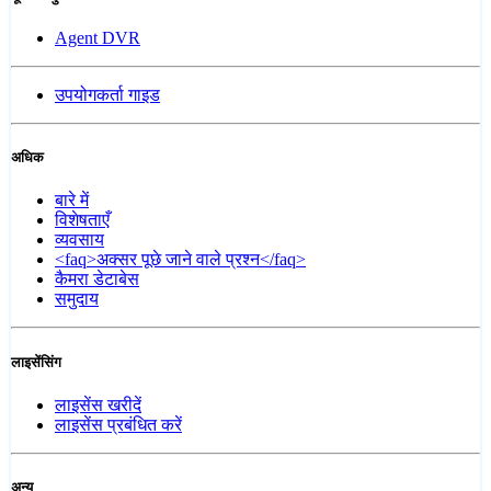
Agent DVR
उपयोगकर्ता गाइड
अधिक
बारे में
विशेषताएँ
व्यवसाय
<faq>अक्सर पूछे जाने वाले प्रश्न</faq>
कैमरा डेटाबेस
समुदाय
लाइसेंसिंग
लाइसेंस खरीदें
लाइसेंस प्रबंधित करें
अन्य