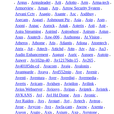
,
Argus
,
Argusleader
,
Arit
,
Arlotto
,
Arm
,
Arma-tech
,
Armorview
,
Arnan
,
Arp
,
Arrow Security System
,
Arvani Cctv
,
Asagio
,
Asante
,
Asc
,
Asdibuy
,
Asecam
,
Asgari
,
Ashmount Ptz
,
Asia
,
Asip
,
Asm
,
Asoni
,
Aspac
,
Asrock
,
Astak
,
Asterix
,
Asti
,
Astr
,
Astra Streaming
,
Astrind
,
Astroghost
,
Astrum
,
Astun
,
Asus
,
Asutech
,
Asw-006
,
Aszhonga
,
At Vision
,
Atheros
,
Athome
,
Atis
,
Atlantis
,
Atlona
,
Atomtech
,
Atrix
,
Att
,
Attech
,
Attichd
,
Attn
,
Atv
,
Atz
,
Au3
,
Audio Enhancement
,
August
,
Auric
,
Aussen
,
Autoip
,
Auwer
,
Av102ip-40
,
Av12176dn-15
,
Av265
,
Av40185dn-cd
,
Avacom
,
Avaja
,
Avalonix
,
Avantgarde
,
Avaya
,
Avd552mip
,
Ave
,
Avenir
,
Aventi
,
Aventura
,
Aver
,
Averdigi
,
Avermedia
,
Avertx
,
Avicam
,
Avidsen
,
Avigilon
,
Avilink
,
Avios Webserver
,
Aviosys
,
Avipas
,
Aviptek
,
Avistek
,
AVKANS
,
Avl
,
Avl Hd Dome
,
Avn
,
Avonic
,
Avr Raiden
,
Avs
,
Avstart
,
Avt
,
Avtech
,
Avtron
,
Avue
,
Avycon
,
Avz
,
Awfa-cam
,
Awow
,
Axenta
,
Axeon
,
Axgio
,
Axis
,
Axium
,
Axp
,
Ayrstone
,