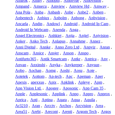
Amirok
,
Amity
,
Amopm
,
Amorvue
,
Amovision
,
Ampand
,
Amsecu
,
Amview
,
Amview Hd
,
Amway
,
Ana Pola
,
Anba
,
Anbash
,
Anbe
,
Anbe2
,
Anben
,
Anbentech
,
Anbiux
,
Anbolm
,
Anbong
,
Anbvision
,
Ancarla
,
Andin
,
Andowl
,
Android
,
Android Ip Cam
,
Android Ip Webcam
,
Anenda
,
Anga
,
Angel Electronics
,
Anhkiet
,
Anjia
,
Anjiel
,
Anjvision
,
Anker
,
Anko Tech
,
Anlapus
,
Annahme
,
Annez
,
Anni Digital
,
Annke
,
Anno Zero Ltd
,
Anpviz
,
Anran
,
Anscam
,
Ansice
,
Ansjer
,
Anson
,
Anspo
,
Antifurto365
,
Antik Smartcam
,
Antkr
,
Antrica
,
Anv
,
Anvan
,
Anxinshi
,
Anyka
,
Anykeeper
,
Anysun
,
Aobo
,
Aochan
,
Aomg
,
Aoshi
,
Aosu
,
Aote
,
Aotetek
,
Aottom
,
Ap-tech
,
Apc
,
Apeman
,
Aper
,
Apexis
,
apexxus
,
Apix
,
Apklink
,
Apleye
,
Apm
,
Apn Vision Ltd.
,
Apogee
,
Aposonic
,
App Cam 35
,
Apple
,
Applesonic
,
Applink
,
Appo
,
Appro
,
Approx
,
Aprica
,
Apti
,
Aptina
,
Aqara
,
Aqua
,
Aquila
,
Ar3210
,
Aran
,
Arcctv
,
Archos
,
Arcvision
,
Area
,
Area51
,
Arebi
,
Arecont
,
Arenti
,
Argom Tech
,
Argos