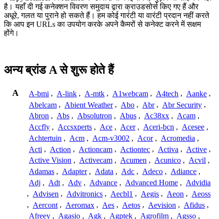
है। यहाँ दी गई कनेक्शन विवरण समुदाय द्वारा क्राउडसोर्स किए गए हैं और
अधूरे, गलत या पुराने हो सकते हैं। हम कोई गारंटी या वारंटी प्रदान नहीं करते
कि आप इन URLs का उपयोग करके अपने कैमरों से कनेक्ट करने में सक्षम
होंगे।
अन्य ब्रांड A से शुरू होते हैं
A
A-bmi
,
A-link
,
A-mtk
,
A1webcam
,
A4tech
,
Aanke
,
Abelcam
,
Abient Weather
,
Abo
,
Abr
,
Abr Security
,
Abron
,
Abs
,
Absolutron
,
Abus
,
Ac38xx
,
Acam
,
Accfly
,
Accsxperts
,
Ace
,
Acer
,
Aceri-bcn
,
Acesee
,
Achtertuin
,
Acm
,
Acm-v3002
,
Acor
,
Acromedia
,
Acti
,
Action
,
Actioncam
,
Actiontec
,
Activa
,
Active
,
Active Vision
,
Activecam
,
Acumen
,
Acunico
,
Acvil
,
Adamas
,
Adapter
,
Adata
,
Adc
,
Adeco
,
Adiance
,
Adj
,
Adt
,
Adv
,
Advance
,
Advanced Home
,
Advidia
,
Advisen
,
Advitronics
,
Aecbl1
,
Aegis
,
Aeon
,
Aeoss
,
Aercont
,
Aeromax
,
Aes
,
Aetos
,
Aevision
,
Afidus
,
Afreey
,
Agasio
,
Agk
,
Agptek
,
Agrofilm
,
Agsso
,