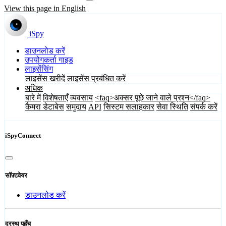
View this page in English
iSpy
डाउनलोड करें
उपयोगकर्ता गाइड
लाइसेंसिंग
लाइसेंस खरीदें
लाइसेंस प्रबंधित करें
अधिक
बारे में
विशेषताएँ
व्यवसाय
<faq>अक्सर पूछे जाने वाले प्रश्न</faq>
कैमरा डेटाबेस
समुदाय
API
सिस्टम सलाहकार
सेवा स्थिति
संपर्क करें
iSpyConnect
सॉफ़्टवेयर
डाउनलोड करें
दूरस्थ पहुँच