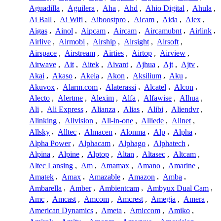
Aguadilla
,
Aguilera
,
Aha
,
Ahd
,
Ahio Digital
,
Ahula
,
Ai Ball
,
Ai Wifi
,
Aiboostpro
,
Aicam
,
Aida
,
Aiex
,
Aigas
,
Ainol
,
Aipcam
,
Aircam
,
Aircamubnt
,
Airlink
,
Airlive
,
Airmobi
,
Airship
,
Airsight
,
Airsoft
,
Airspace
,
Airstream
,
Airties
,
Airtop
,
Airview
,
Airwave
,
Ait
,
Aitek
,
Aivant
,
Ajhua
,
Ajt
,
Ajtv
,
Akai
,
Akaso
,
Akeia
,
Akon
,
Aksilium
,
Aku
,
Akuvox
,
Alarm.com
,
Alaterassi
,
Alcatel
,
Alcon
,
Alecto
,
Alertme
,
Alexim
,
Alfa
,
Alfawise
,
Alhua
,
Ali
,
Ali Express
,
Alianza
,
Alias
,
Alibi
,
Aliendvr
,
Alinking
,
Alivision
,
All-in-one
,
Alliede
,
Allnet
,
Allsky
,
Alltec
,
Almacen
,
Alonma
,
Alp
,
Alpha
,
Alpha Power
,
Alphacam
,
Alphago
,
Alphatech
,
Alpina
,
Alpine
,
Alptop
,
Altan
,
Altasec
,
Altcam
,
Altec Lansing
,
Am
,
Amamax
,
Amano
,
Amarine
,
Amatek
,
Amax
,
Amazable
,
Amazon
,
Amba
,
Ambarella
,
Amber
,
Ambientcam
,
Ambyux Dual Cam
,
Amc
,
Amcast
,
Amcom
,
Amcrest
,
Amegia
,
Amera
,
American Dynamics
,
Ameta
,
Amiccom
,
Amiko
,