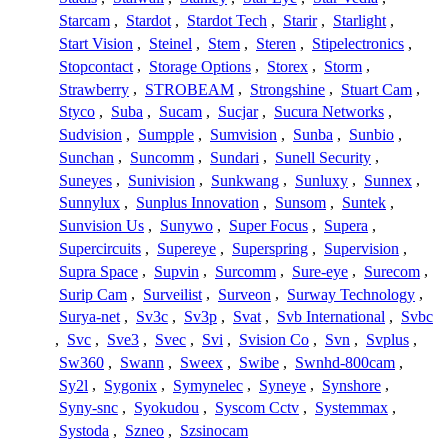
Starcam
,
Stardot
,
Stardot Tech
,
Starir
,
Starlight
,
Start Vision
,
Steinel
,
Stem
,
Steren
,
Stipelectronics
,
Stopcontact
,
Storage Options
,
Storex
,
Storm
,
Strawberry
,
STROBEAM
,
Strongshine
,
Stuart Cam
,
Styco
,
Suba
,
Sucam
,
Sucjar
,
Sucura Networks
,
Sudvision
,
Sumpple
,
Sumvision
,
Sunba
,
Sunbio
,
Sunchan
,
Suncomm
,
Sundari
,
Sunell Security
,
Suneyes
,
Sunivision
,
Sunkwang
,
Sunluxy
,
Sunnex
,
Sunnylux
,
Sunplus Innovation
,
Sunsom
,
Suntek
,
Sunvision Us
,
Sunywo
,
Super Focus
,
Supera
,
Supercircuits
,
Supereye
,
Superspring
,
Supervision
,
Supra Space
,
Supvin
,
Surcomm
,
Sure-eye
,
Surecom
,
Surip Cam
,
Surveilist
,
Surveon
,
Surway Technology
,
Surya-net
,
Sv3c
,
Sv3p
,
Svat
,
Svb International
,
Svbc
,
Svc
,
Sve3
,
Svec
,
Svi
,
Svision Co
,
Svn
,
Svplus
,
Sw360
,
Swann
,
Sweex
,
Swibe
,
Swnhd-800cam
,
Sy2l
,
Sygonix
,
Symynelec
,
Syneye
,
Synshore
,
Syny-snc
,
Syokudou
,
Syscom Cctv
,
Systemmax
,
Systoda
,
Szneo
,
Szsinocam