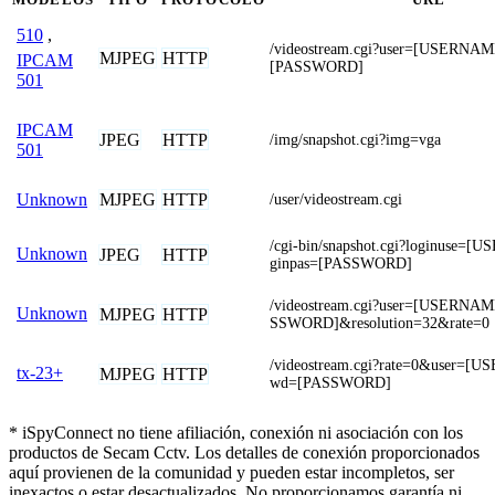
510
,
/videostream.cgi?user=[USERNA
MJPEG
HTTP
IPCAM
[PASSWORD]
501
IPCAM
JPEG
HTTP
/img/snapshot.cgi?img=vga
501
MJPEG
HTTP
Unknown
/user/videostream.cgi
/cgi-bin/snapshot.cgi?loginuse=
Unknown
JPEG
HTTP
ginpas=[PASSWORD]
/videostream.cgi?user=[USERN
Unknown
MJPEG
HTTP
SSWORD]&resolution=32&rate=0
/videostream.cgi?rate=0&user=
tx-23+
MJPEG
HTTP
wd=[PASSWORD]
* iSpyConnect no tiene afiliación, conexión ni asociación con los
productos de Secam Cctv. Los detalles de conexión proporcionados
aquí provienen de la comunidad y pueden estar incompletos, ser
inexactos o estar desactualizados. No proporcionamos garantía ni