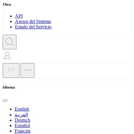
Otro
API
Asesor del Sistema
Estado del Servicio
ES
Idioma
English
العربية
Deutsch
Español
Français