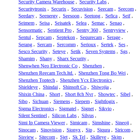
Security Camera Warehouse
,
Security Labs
,
Securitytronix
,
Securix
,
Secuvision
,
Seecam
,
Seecom
,
Seedary
,
Seenergy
,
Seesoon
,
Seetong
,
Sefica
,
Seif
,
Seimem
,
Seisa
,
Seisatek
,
Selea
,
Semac
,
Senao
,
Sensormatic
,
Sentient Pro
,
Sentry 360
,
Sentryview
,
Sentul
,
Sepcam
,
Septekon
,
Sequrecam
,
Serage
,
Serang
,
Sercam
,
Sercomm
,
Serioux
,
Sertek
,
Ses
,
Sesco Security
,
Seteye
,
Setik
,
Seven Systems
,
Sgs
,
Shamim
,
Shany
,
Sharx Security
,
Shenwhen Neo Electronic Co
,
Shenzhen
,
Shenzhen Reecam Tech.ltd.
,
Shenzhen Tong Bo Wei
,
Shenzhen Toptech
,
Shenzhen Ycx Electronics
,
Shieldeye
,
Shindai
,
Shinsoft Co
,
Shiwojia
,
Shixin China
,
Short
,
Short 8ch Nvr
,
Showtec
,
Sibel
,
Sibo
,
Sichuan
,
Siemens
,
Siepem
,
Sightlogix
,
Sigma Electronics
,
Sigmatel
,
Signet
,
Sikvio
,
Silent Sentinel
,
Silicon Labs
,
Silvus
,
Simi Ip Camera Viewer
,
Simicam
,
Simshine
,
Sineoji
,
Sinocam
,
Sinovision
,
Sionyx
,
Sip
,
Siqura
,
Siricom
,
Sisview
,
Sitecom
,
Sjet
,
Sk Tel
,
Skilleye
,
Skjm
,