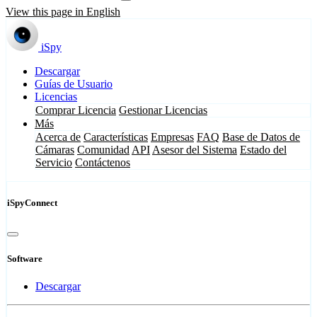
View this page in English
iSpy
Descargar
Guías de Usuario
Licencias
Comprar Licencia
Gestionar Licencias
Más
Acerca de
Características
Empresas
FAQ
Base de Datos de
Cámaras
Comunidad
API
Asesor del Sistema
Estado del
Servicio
Contáctenos
iSpyConnect
Software
Descargar