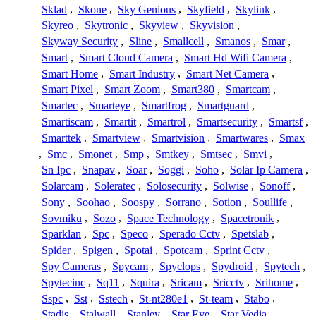
Sklad
,
Skone
,
Sky Genious
,
Skyfield
,
Skylink
,
Skyreo
,
Skytronic
,
Skyview
,
Skyvision
,
Skyway Security
,
Sline
,
Smallcell
,
Smanos
,
Smar
,
Smart
,
Smart Cloud Camera
,
Smart Hd Wifi Camera
,
Smart Home
,
Smart Industry
,
Smart Net Camera
,
Smart Pixel
,
Smart Zoom
,
Smart380
,
Smartcam
,
Smartec
,
Smarteye
,
Smartfrog
,
Smartguard
,
Smartiscam
,
Smartit
,
Smartrol
,
Smartsecurity
,
Smartsf
,
Smarttek
,
Smartview
,
Smartvision
,
Smartwares
,
Smax
,
Smc
,
Smonet
,
Smp
,
Smtkey
,
Smtsec
,
Smvi
,
Sn Ipc
,
Snapav
,
Soar
,
Soggi
,
Soho
,
Solar Ip Camera
,
Solarcam
,
Soleratec
,
Solosecurity
,
Solwise
,
Sonoff
,
Sony
,
Soohao
,
Soospy
,
Sorrano
,
Sotion
,
Soullife
,
Sovmiku
,
Sozo
,
Space Technology
,
Spacetronik
,
Sparklan
,
Spc
,
Speco
,
Sperado Cctv
,
Spetslab
,
Spider
,
Spigen
,
Spotai
,
Spotcam
,
Sprint Cctv
,
Spy Cameras
,
Spycam
,
Spyclops
,
Spydroid
,
Spytech
,
Spytecinc
,
Sq11
,
Squira
,
Sricam
,
Sricctv
,
Srihome
,
Sspc
,
Sst
,
Sstech
,
St-nt280e1
,
St-team
,
Stabo
,
Stadis
,
Stalwall
,
Stanley
,
Star Eye
,
Star Vedia
,