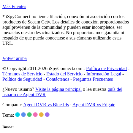
Más Fuentes
* iSpyConnect no tiene afiliación, conexión ni asociación con los
productos de Secam Cctv. Los detalles de conexión proporcionados
aquí provienen de la comunidad y pueden estar incompletos, ser
inexactos o estar desactualizados. No proporcionamos garantía ni
respaldo de que pueda conectarse a sus cámaras utilizando estas
URL.
Volver arriba
© Copyright 2011-2026 iSpyConnect.com -
Política de Privacidad
-
Términos de Servicio
-
Estado del Servicio
-
Información Legal
-
Política de Seguridad
-
Contáctenos
-
Preguntas Frecuentes
¿Nuevo usuario?
Visite la página principal
o lea nuestra
guía del
usuario de Agent DVR
Comparar:
Agent DVR vs Blue Iris
·
Agent DVR vs Frigate
Tema:
Buscar