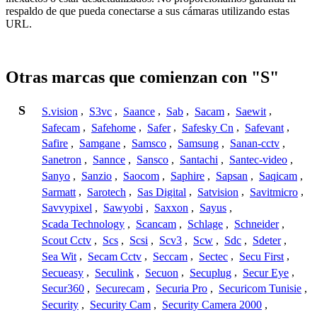
respaldo de que pueda conectarse a sus cámaras utilizando estas
URL.
Otras marcas que comienzan con "S"
S
S.vision
,
S3vc
,
Saance
,
Sab
,
Sacam
,
Saewit
,
Safecam
,
Safehome
,
Safer
,
Safesky Cn
,
Safevant
,
Safire
,
Samgane
,
Samsco
,
Samsung
,
Sanan-cctv
,
Sanetron
,
Sannce
,
Sansco
,
Santachi
,
Santec-video
,
Sanyo
,
Sanzio
,
Saocom
,
Saphire
,
Sapsan
,
Saqicam
,
Sarmatt
,
Sarotech
,
Sas Digital
,
Satvision
,
Savitmicro
,
Savvypixel
,
Sawyobi
,
Saxxon
,
Sayus
,
Scada Technology
,
Scancam
,
Schlage
,
Schneider
,
Scout Cctv
,
Scs
,
Scsi
,
Scv3
,
Scw
,
Sdc
,
Sdeter
,
Sea Wit
,
Secam Cctv
,
Seccam
,
Sectec
,
Secu First
,
Secueasy
,
Seculink
,
Secuon
,
Secuplug
,
Secur Eye
,
Secur360
,
Securecam
,
Securia Pro
,
Securicom Tunisie
,
Security
,
Security Cam
,
Security Camera 2000
,