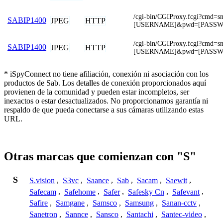
/cgi-bin/CGIProxy.fcgi?cmd=s
SABIP1400
JPEG
HTTP
[USERNAME]&pwd=[PASS
/cgi-bin/CGIProxy.fcgi?cmd=s
SABIP1400
JPEG
HTTP
[USERNAME]&pwd=[PASS
* iSpyConnect no tiene afiliación, conexión ni asociación con los
productos de Sab. Los detalles de conexión proporcionados aquí
provienen de la comunidad y pueden estar incompletos, ser
inexactos o estar desactualizados. No proporcionamos garantía ni
respaldo de que pueda conectarse a sus cámaras utilizando estas
URL.
Otras marcas que comienzan con "S"
S
S.vision
,
S3vc
,
Saance
,
Sab
,
Sacam
,
Saewit
,
Safecam
,
Safehome
,
Safer
,
Safesky Cn
,
Safevant
,
Safire
,
Samgane
,
Samsco
,
Samsung
,
Sanan-cctv
,
Sanetron
,
Sannce
,
Sansco
,
Santachi
,
Santec-video
,