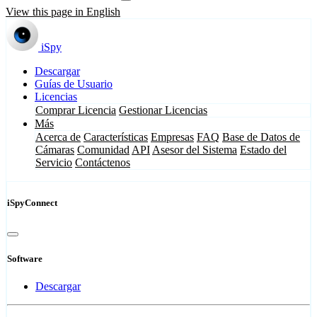
View this page in English
iSpy
Descargar
Guías de Usuario
Licencias
Comprar Licencia
Gestionar Licencias
Más
Acerca de
Características
Empresas
FAQ
Base de Datos de
Cámaras
Comunidad
API
Asesor del Sistema
Estado del
Servicio
Contáctenos
iSpyConnect
Software
Descargar