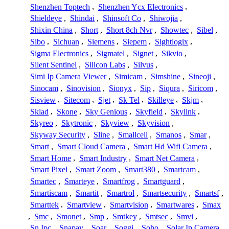
Shenzhen Toptech
,
Shenzhen Ycx Electronics
,
Shieldeye
,
Shindai
,
Shinsoft Co
,
Shiwojia
,
Shixin China
,
Short
,
Short 8ch Nvr
,
Showtec
,
Sibel
,
Sibo
,
Sichuan
,
Siemens
,
Siepem
,
Sightlogix
,
Sigma Electronics
,
Sigmatel
,
Signet
,
Sikvio
,
Silent Sentinel
,
Silicon Labs
,
Silvus
,
Simi Ip Camera Viewer
,
Simicam
,
Simshine
,
Sineoji
,
Sinocam
,
Sinovision
,
Sionyx
,
Sip
,
Siqura
,
Siricom
,
Sisview
,
Sitecom
,
Sjet
,
Sk Tel
,
Skilleye
,
Skjm
,
Sklad
,
Skone
,
Sky Genious
,
Skyfield
,
Skylink
,
Skyreo
,
Skytronic
,
Skyview
,
Skyvision
,
Skyway Security
,
Sline
,
Smallcell
,
Smanos
,
Smar
,
Smart
,
Smart Cloud Camera
,
Smart Hd Wifi Camera
,
Smart Home
,
Smart Industry
,
Smart Net Camera
,
Smart Pixel
,
Smart Zoom
,
Smart380
,
Smartcam
,
Smartec
,
Smarteye
,
Smartfrog
,
Smartguard
,
Smartiscam
,
Smartit
,
Smartrol
,
Smartsecurity
,
Smartsf
,
Smarttek
,
Smartview
,
Smartvision
,
Smartwares
,
Smax
,
Smc
,
Smonet
,
Smp
,
Smtkey
,
Smtsec
,
Smvi
,
Sn Ipc
,
Snapav
,
Soar
,
Soggi
,
Soho
,
Solar Ip Camera
,