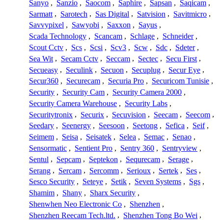
Sanyo
,
Sanzio
,
Saocom
,
Saphire
,
Sapsan
,
Saqicam
,
Sarmatt
,
Sarotech
,
Sas Digital
,
Satvision
,
Savitmicro
,
Savvypixel
,
Sawyobi
,
Saxxon
,
Sayus
,
Scada Technology
,
Scancam
,
Schlage
,
Schneider
,
Scout Cctv
,
Scs
,
Scsi
,
Scv3
,
Scw
,
Sdc
,
Sdeter
,
Sea Wit
,
Secam Cctv
,
Seccam
,
Sectec
,
Secu First
,
Secueasy
,
Seculink
,
Secuon
,
Secuplug
,
Secur Eye
,
Secur360
,
Securecam
,
Securia Pro
,
Securicom Tunisie
,
Security
,
Security Cam
,
Security Camera 2000
,
Security Camera Warehouse
,
Security Labs
,
Securitytronix
,
Securix
,
Secuvision
,
Seecam
,
Seecom
,
Seedary
,
Seenergy
,
Seesoon
,
Seetong
,
Sefica
,
Seif
,
Seimem
,
Seisa
,
Seisatek
,
Selea
,
Semac
,
Senao
,
Sensormatic
,
Sentient Pro
,
Sentry 360
,
Sentryview
,
Sentul
,
Sepcam
,
Septekon
,
Sequrecam
,
Serage
,
Serang
,
Sercam
,
Sercomm
,
Serioux
,
Sertek
,
Ses
,
Sesco Security
,
Seteye
,
Setik
,
Seven Systems
,
Sgs
,
Shamim
,
Shany
,
Sharx Security
,
Shenwhen Neo Electronic Co
,
Shenzhen
,
Shenzhen Reecam Tech.ltd.
,
Shenzhen Tong Bo Wei
,