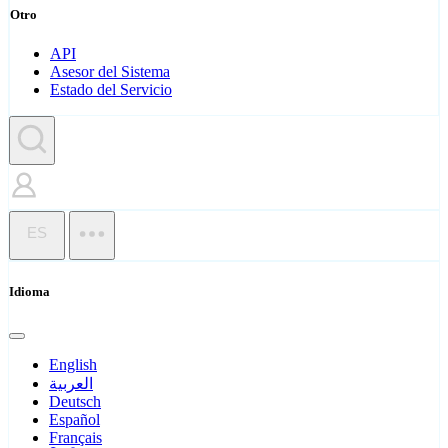
Otro
API
Asesor del Sistema
Estado del Servicio
ES
Idioma
English
العربية
Deutsch
Español
Français