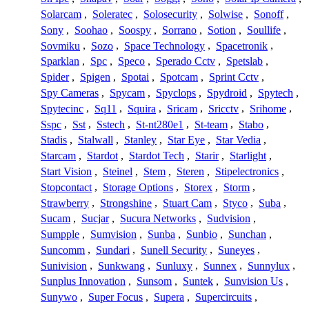
Solarcam
,
Soleratec
,
Solosecurity
,
Solwise
,
Sonoff
,
Sony
,
Soohao
,
Soospy
,
Sorrano
,
Sotion
,
Soullife
,
Sovmiku
,
Sozo
,
Space Technology
,
Spacetronik
,
Sparklan
,
Spc
,
Speco
,
Sperado Cctv
,
Spetslab
,
Spider
,
Spigen
,
Spotai
,
Spotcam
,
Sprint Cctv
,
Spy Cameras
,
Spycam
,
Spyclops
,
Spydroid
,
Spytech
,
Spytecinc
,
Sq11
,
Squira
,
Sricam
,
Sricctv
,
Srihome
,
Sspc
,
Sst
,
Sstech
,
St-nt280e1
,
St-team
,
Stabo
,
Stadis
,
Stalwall
,
Stanley
,
Star Eye
,
Star Vedia
,
Starcam
,
Stardot
,
Stardot Tech
,
Starir
,
Starlight
,
Start Vision
,
Steinel
,
Stem
,
Steren
,
Stipelectronics
,
Stopcontact
,
Storage Options
,
Storex
,
Storm
,
Strawberry
,
Strongshine
,
Stuart Cam
,
Styco
,
Suba
,
Sucam
,
Sucjar
,
Sucura Networks
,
Sudvision
,
Sumpple
,
Sumvision
,
Sunba
,
Sunbio
,
Sunchan
,
Suncomm
,
Sundari
,
Sunell Security
,
Suneyes
,
Sunivision
,
Sunkwang
,
Sunluxy
,
Sunnex
,
Sunnylux
,
Sunplus Innovation
,
Sunsom
,
Suntek
,
Sunvision Us
,
Sunywo
,
Super Focus
,
Supera
,
Supercircuits
,