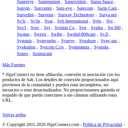
Supereye
,
Superspring
,
Supervision
,
Supra Space
,
Supvin
,
Surcomm
,
Sure-eye
,
Surecom
,
Surip Cam
,
Surveilist
,
Surveon
,
Surway Technology
,
Surya-net
,
Sv3c
,
Sv3p
,
Svat
,
Svb International
,
Svbc
,
Svc
,
Sve3
,
Svec
,
Svi
,
Svision Co
,
Svn
,
Svplus
,
Sw360
,
Swann
,
Sweex
,
Swibe
,
Swnhd-800cam
,
Sy2l
,
Sygonix
,
Symynelec
,
Syneye
,
Synshore
,
Syny-snc
,
Syokudou
,
Syscom Cctv
,
Systemmax
,
Systoda
,
Szneo
,
Szsinocam
Más Fuentes
* iSpyConnect no tiene afiliación, conexión ni asociación con los
productos de Sab. Los detalles de conexión proporcionados aquí
provienen de la comunidad y pueden estar incompletos, ser
inexactos o estar desactualizados. No proporcionamos garantía ni
respaldo de que pueda conectarse a sus cámaras utilizando estas
URL.
Volver arriba
© Copyright 2011-2026 iSpyConnect.com -
Política de Privacidad
-