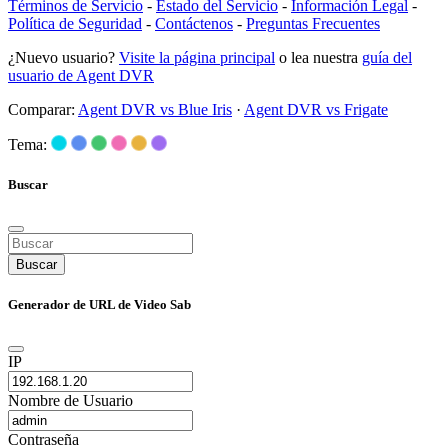
Términos de Servicio
-
Estado del Servicio
-
Información Legal
-
Política de Seguridad
-
Contáctenos
-
Preguntas Frecuentes
¿Nuevo usuario?
Visite la página principal
o lea nuestra
guía del
usuario de Agent DVR
Comparar:
Agent DVR vs Blue Iris
·
Agent DVR vs Frigate
Tema:
Buscar
Buscar
Generador de URL de Video Sab
IP
Nombre de Usuario
Contraseña