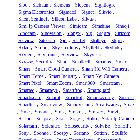
Sibo
,
Sichuan
,
Siemens
,
Siepem
,
Sightlogix
,
Sigma Electronics
,
Sigmatel
,
Signet
,
Sikvio
,
Silent Sentinel
,
Silicon Labs
,
Silvus
,
Simi Ip Camera Viewer
,
Simicam
,
Simshine
,
Sineoji
,
Sinocam
,
Sinovision
,
Sionyx
,
Sip
,
Siqura
,
Siricom
,
Sisview
,
Sitecom
,
Sjet
,
Sk Tel
,
Skilleye
,
Skjm
,
Sklad
,
Skone
,
Sky Genious
,
Skyfield
,
Skylink
,
Skyreo
,
Skytronic
,
Skyview
,
Skyvision
,
Skyway Security
,
Sline
,
Smallcell
,
Smanos
,
Smar
,
Smart
,
Smart Cloud Camera
,
Smart Hd Wifi Camera
,
Smart Home
,
Smart Industry
,
Smart Net Camera
,
Smart Pixel
,
Smart Zoom
,
Smart380
,
Smartcam
,
Smartec
,
Smarteye
,
Smartfrog
,
Smartguard
,
Smartiscam
,
Smartit
,
Smartrol
,
Smartsecurity
,
Smartsf
,
Smarttek
,
Smartview
,
Smartvision
,
Smartwares
,
Smax
,
Smc
,
Smonet
,
Smp
,
Smtkey
,
Smtsec
,
Smvi
,
Sn Ipc
,
Snapav
,
Soar
,
Soggi
,
Soho
,
Solar Ip Camera
,
Solarcam
,
Soleratec
,
Solosecurity
,
Solwise
,
Sonoff
,
Sony
,
Soohao
,
Soospy
,
Sorrano
,
Sotion
,
Soullife
,