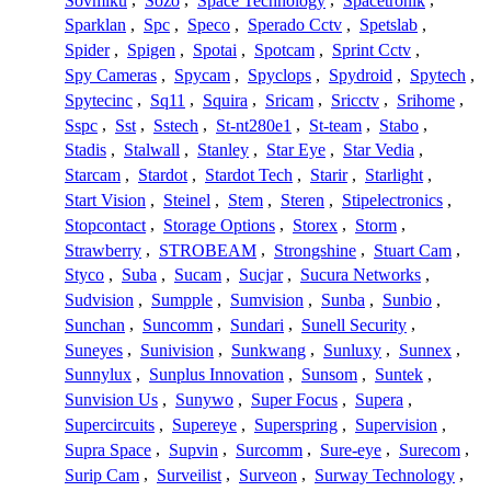
Sovmiku
,
Sozo
,
Space Technology
,
Spacetronik
,
Sparklan
,
Spc
,
Speco
,
Sperado Cctv
,
Spetslab
,
Spider
,
Spigen
,
Spotai
,
Spotcam
,
Sprint Cctv
,
Spy Cameras
,
Spycam
,
Spyclops
,
Spydroid
,
Spytech
,
Spytecinc
,
Sq11
,
Squira
,
Sricam
,
Sricctv
,
Srihome
,
Sspc
,
Sst
,
Sstech
,
St-nt280e1
,
St-team
,
Stabo
,
Stadis
,
Stalwall
,
Stanley
,
Star Eye
,
Star Vedia
,
Starcam
,
Stardot
,
Stardot Tech
,
Starir
,
Starlight
,
Start Vision
,
Steinel
,
Stem
,
Steren
,
Stipelectronics
,
Stopcontact
,
Storage Options
,
Storex
,
Storm
,
Strawberry
,
STROBEAM
,
Strongshine
,
Stuart Cam
,
Styco
,
Suba
,
Sucam
,
Sucjar
,
Sucura Networks
,
Sudvision
,
Sumpple
,
Sumvision
,
Sunba
,
Sunbio
,
Sunchan
,
Suncomm
,
Sundari
,
Sunell Security
,
Suneyes
,
Sunivision
,
Sunkwang
,
Sunluxy
,
Sunnex
,
Sunnylux
,
Sunplus Innovation
,
Sunsom
,
Suntek
,
Sunvision Us
,
Sunywo
,
Super Focus
,
Supera
,
Supercircuits
,
Supereye
,
Superspring
,
Supervision
,
Supra Space
,
Supvin
,
Surcomm
,
Sure-eye
,
Surecom
,
Surip Cam
,
Surveilist
,
Surveon
,
Surway Technology
,