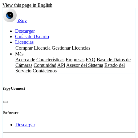
View this page in English
iSpy
Descargar
Guías de Usuario
Licencias
Comprar Licencia
Gestionar Licencias
Más
Acerca de
Características
Empresas
FAQ
Base de Datos de
Cámaras
Comunidad
API
Asesor del Sistema
Estado del
Servicio
Contáctenos
iSpyConnect
Software
Descargar