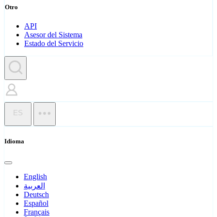
Otro
API
Asesor del Sistema
Estado del Servicio
ES
Idioma
English
العربية
Deutsch
Español
Français