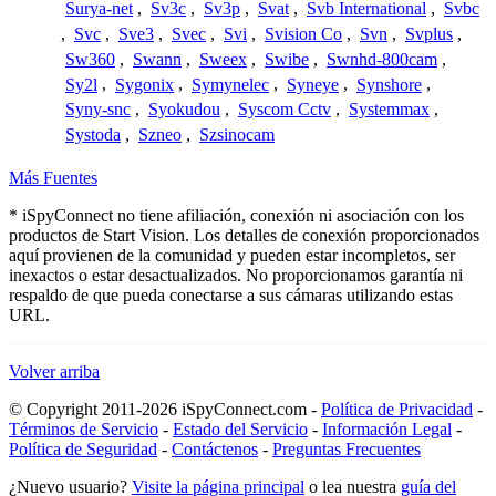
Surya-net
,
Sv3c
,
Sv3p
,
Svat
,
Svb International
,
Svbc
,
Svc
,
Sve3
,
Svec
,
Svi
,
Svision Co
,
Svn
,
Svplus
,
Sw360
,
Swann
,
Sweex
,
Swibe
,
Swnhd-800cam
,
Sy2l
,
Sygonix
,
Symynelec
,
Syneye
,
Synshore
,
Syny-snc
,
Syokudou
,
Syscom Cctv
,
Systemmax
,
Systoda
,
Szneo
,
Szsinocam
Más Fuentes
* iSpyConnect no tiene afiliación, conexión ni asociación con los
productos de Start Vision. Los detalles de conexión proporcionados
aquí provienen de la comunidad y pueden estar incompletos, ser
inexactos o estar desactualizados. No proporcionamos garantía ni
respaldo de que pueda conectarse a sus cámaras utilizando estas
URL.
Volver arriba
© Copyright 2011-2026 iSpyConnect.com -
Política de Privacidad
-
Términos de Servicio
-
Estado del Servicio
-
Información Legal
-
Política de Seguridad
-
Contáctenos
-
Preguntas Frecuentes
¿Nuevo usuario?
Visite la página principal
o lea nuestra
guía del