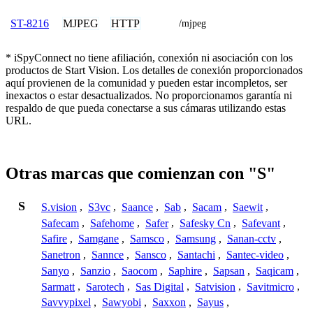
MJPEG
HTTP
ST-8216
/mjpeg
* iSpyConnect no tiene afiliación, conexión ni asociación con los
productos de Start Vision. Los detalles de conexión proporcionados
aquí provienen de la comunidad y pueden estar incompletos, ser
inexactos o estar desactualizados. No proporcionamos garantía ni
respaldo de que pueda conectarse a sus cámaras utilizando estas
URL.
Otras marcas que comienzan con "S"
S
S.vision
,
S3vc
,
Saance
,
Sab
,
Sacam
,
Saewit
,
Safecam
,
Safehome
,
Safer
,
Safesky Cn
,
Safevant
,
Safire
,
Samgane
,
Samsco
,
Samsung
,
Sanan-cctv
,
Sanetron
,
Sannce
,
Sansco
,
Santachi
,
Santec-video
,
Sanyo
,
Sanzio
,
Saocom
,
Saphire
,
Sapsan
,
Saqicam
,
Sarmatt
,
Sarotech
,
Sas Digital
,
Satvision
,
Savitmicro
,
Savvypixel
,
Sawyobi
,
Saxxon
,
Sayus
,