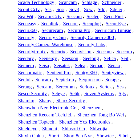
Scada Technology
,
Scancam
,
Schlage
,
Schneider
,
Scout Cctv
,
Scs
,
Scsi
,
Scv3
,
Scw
,
Sdc
,
Sdeter
,
Sea Wit
,
Secam Cctv
,
Seccam
,
Sectec
,
Secu First
,
Secueasy
,
Seculink
,
Secuon
,
Secuplug
,
Secur Eye
,
Secur360
,
Securecam
,
Securia Pro
,
Securicom Tunisie
,
Security
,
Security Cam
,
Security Camera 2000
,
Security Camera Warehouse
,
Security Labs
,
Securitytronix
,
Securix
,
Secuvision
,
Seecam
,
Seecom
,
Seedary
,
Seenergy
,
Seesoon
,
Seetong
,
Sefica
,
Seif
,
Seimem
,
Seisa
,
Seisatek
,
Selea
,
Semac
,
Senao
,
Sensormatic
,
Sentient Pro
,
Sentry 360
,
Sentryview
,
Sentul
,
Sepcam
,
Septekon
,
Sequrecam
,
Serage
,
Serang
,
Sercam
,
Sercomm
,
Serioux
,
Sertek
,
Ses
,
Sesco Security
,
Seteye
,
Setik
,
Seven Systems
,
Sgs
,
Shamim
,
Shany
,
Sharx Security
,
Shenwhen Neo Electronic Co
,
Shenzhen
,
Shenzhen Reecam Tech.ltd.
,
Shenzhen Tong Bo Wei
,
Shenzhen Toptech
,
Shenzhen Ycx Electronics
,
Shieldeye
,
Shindai
,
Shinsoft Co
,
Shiwojia
,
Shixin China
,
Short
,
Short 8ch Nvr
,
Showtec
,
Sibel
,