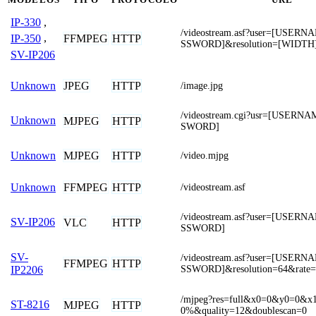
IP-330
,
/videostream.asf?user=[USER
FFMPEG
HTTP
IP-350
,
SSWORD]&resolution=[WIDTH
SV-IP206
JPEG
HTTP
Unknown
/image.jpg
/videostream.cgi?usr=[USERN
Unknown
MJPEG
HTTP
SWORD]
MJPEG
HTTP
Unknown
/video.mjpg
FFMPEG
HTTP
Unknown
/videostream.asf
/videostream.asf?user=[USER
SV-IP206
VLC
HTTP
SSWORD]
SV-
/videostream.asf?user=[USER
FFMPEG
HTTP
SSWORD]&resolution=64&rate=
IP2206
/mjpeg?res=full&x0=0&y0=0&
ST-8216
MJPEG
HTTP
0%&quality=12&doublescan=0