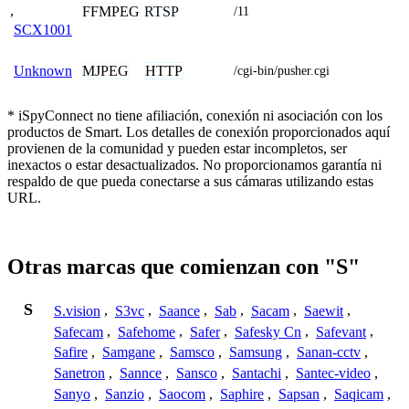
,
FFMPEG
RTSP
/11
SCX1001
MJPEG
HTTP
Unknown
/cgi-bin/pusher.cgi
* iSpyConnect no tiene afiliación, conexión ni asociación con los
productos de Smart. Los detalles de conexión proporcionados aquí
provienen de la comunidad y pueden estar incompletos, ser
inexactos o estar desactualizados. No proporcionamos garantía ni
respaldo de que pueda conectarse a sus cámaras utilizando estas
URL.
Otras marcas que comienzan con "S"
S
S.vision
,
S3vc
,
Saance
,
Sab
,
Sacam
,
Saewit
,
Safecam
,
Safehome
,
Safer
,
Safesky Cn
,
Safevant
,
Safire
,
Samgane
,
Samsco
,
Samsung
,
Sanan-cctv
,
Sanetron
,
Sannce
,
Sansco
,
Santachi
,
Santec-video
,
Sanyo
,
Sanzio
,
Saocom
,
Saphire
,
Sapsan
,
Saqicam
,