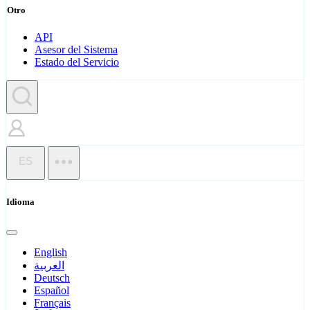
Otro
API
Asesor del Sistema
Estado del Servicio
ES
Idioma
English
العربية
Deutsch
Español
Français