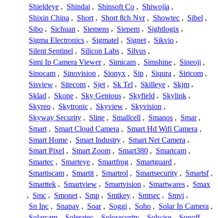
Shieldeye
,
Shindai
,
Shinsoft Co
,
Shiwojia
,
Shixin China
,
Short
,
Short 8ch Nvr
,
Showtec
,
Sibel
,
Sibo
,
Sichuan
,
Siemens
,
Siepem
,
Sightlogix
,
Sigma Electronics
,
Sigmatel
,
Signet
,
Sikvio
,
Silent Sentinel
,
Silicon Labs
,
Silvus
,
Simi Ip Camera Viewer
,
Simicam
,
Simshine
,
Sineoji
,
Sinocam
,
Sinovision
,
Sionyx
,
Sip
,
Siqura
,
Siricom
,
Sisview
,
Sitecom
,
Sjet
,
Sk Tel
,
Skilleye
,
Skjm
,
Sklad
,
Skone
,
Sky Genious
,
Skyfield
,
Skylink
,
Skyreo
,
Skytronic
,
Skyview
,
Skyvision
,
Skyway Security
,
Sline
,
Smallcell
,
Smanos
,
Smar
,
Smart
,
Smart Cloud Camera
,
Smart Hd Wifi Camera
,
Smart Home
,
Smart Industry
,
Smart Net Camera
,
Smart Pixel
,
Smart Zoom
,
Smart380
,
Smartcam
,
Smartec
,
Smarteye
,
Smartfrog
,
Smartguard
,
Smartiscam
,
Smartit
,
Smartrol
,
Smartsecurity
,
Smartsf
,
Smarttek
,
Smartview
,
Smartvision
,
Smartwares
,
Smax
,
Smc
,
Smonet
,
Smp
,
Smtkey
,
Smtsec
,
Smvi
,
Sn Ipc
,
Snapav
,
Soar
,
Soggi
,
Soho
,
Solar Ip Camera
,
Solarcam
,
Soleratec
,
Solosecurity
,
Solwise
,
Sonoff
,