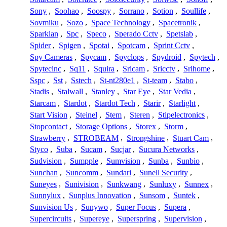
Sony
,
Soohao
,
Soospy
,
Sorrano
,
Sotion
,
Soullife
,
Sovmiku
,
Sozo
,
Space Technology
,
Spacetronik
,
Sparklan
,
Spc
,
Speco
,
Sperado Cctv
,
Spetslab
,
Spider
,
Spigen
,
Spotai
,
Spotcam
,
Sprint Cctv
,
Spy Cameras
,
Spycam
,
Spyclops
,
Spydroid
,
Spytech
,
Spytecinc
,
Sq11
,
Squira
,
Sricam
,
Sricctv
,
Srihome
,
Sspc
,
Sst
,
Sstech
,
St-nt280e1
,
St-team
,
Stabo
,
Stadis
,
Stalwall
,
Stanley
,
Star Eye
,
Star Vedia
,
Starcam
,
Stardot
,
Stardot Tech
,
Starir
,
Starlight
,
Start Vision
,
Steinel
,
Stem
,
Steren
,
Stipelectronics
,
Stopcontact
,
Storage Options
,
Storex
,
Storm
,
Strawberry
,
STROBEAM
,
Strongshine
,
Stuart Cam
,
Styco
,
Suba
,
Sucam
,
Sucjar
,
Sucura Networks
,
Sudvision
,
Sumpple
,
Sumvision
,
Sunba
,
Sunbio
,
Sunchan
,
Suncomm
,
Sundari
,
Sunell Security
,
Suneyes
,
Sunivision
,
Sunkwang
,
Sunluxy
,
Sunnex
,
Sunnylux
,
Sunplus Innovation
,
Sunsom
,
Suntek
,
Sunvision Us
,
Sunywo
,
Super Focus
,
Supera
,
Supercircuits
,
Supereye
,
Superspring
,
Supervision
,