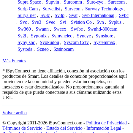
Supra Space
,
Supvin
,
Surcomm
,
Sure-eye
,
Surecom
,
Surip Cam
,
Surveilist
,
Surveon
,
Surway Technology
,
Surya-net
,
Sv3c
,
Sv3p
,
Svat
,
Svb International
,
Svbc
,
Svc
,
Sve3
,
Svec
,
Svi
,
Svision Co
,
Svn
,
Svplus
,
Sw360
,
Swann
,
Sweex
,
Swibe
,
Swnhd-800cam
,
Sy2l
,
Sygonix
,
Symynelec
,
Syneye
,
Synshore
,
Syny-snc
,
Syokudou
,
Syscom Cctv
,
Systemmax
,
Systoda
,
Szneo
,
Szsinocam
Más Fuentes
* iSpyConnect no tiene afiliación, conexión ni asociación con los
productos de Smart. Los detalles de conexión proporcionados aquí
provienen de la comunidad y pueden estar incompletos, ser
inexactos o estar desactualizados. No proporcionamos garantía ni
respaldo de que pueda conectarse a sus cámaras utilizando estas
URL.
Volver arriba
© Copyright 2011-2026 iSpyConnect.com -
Política de Privacidad
-
Términos de Servicio
-
Estado del Servicio
-
Información Legal
-