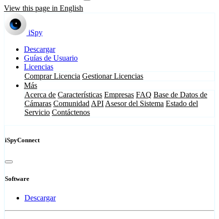
View this page in English
iSpy
Descargar
Guías de Usuario
Licencias
Comprar Licencia
Gestionar Licencias
Más
Acerca de
Características
Empresas
FAQ
Base de Datos de
Cámaras
Comunidad
API
Asesor del Sistema
Estado del
Servicio
Contáctenos
iSpyConnect
Software
Descargar