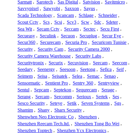
Sarmatt
,
Sarotech
,
Sas Digital
,
Satvision
,
Savitmicro
,
Savvypixel
,
Sawyobi
,
Saxxon
,
Sayus
,
Scada Technology
,
Scancam
,
Schlage
,
Schneider
,
Scout Cctv
,
Scs
,
Scsi
,
Scv3
,
Scw
,
Sdc
,
Sdeter
,
Sea Wit
,
Secam Cctv
,
Seccam
,
Sectec
,
Secu First
,
Secueasy
,
Seculink
,
Secuon
,
Secuplug
,
Secur Eye
,
Secur360
,
Securecam
,
Securia Pro
,
Securicom Tunisie
,
Security
,
Security Cam
,
Security Camera 2000
,
Security Camera Warehouse
,
Security Labs
,
Securitytronix
,
Securix
,
Secuvision
,
Seecam
,
Seecom
,
Seedary
,
Seenergy
,
Seesoon
,
Seetong
,
Sefica
,
Seif
,
Seimem
,
Seisa
,
Seisatek
,
Selea
,
Semac
,
Senao
,
Sensormatic
,
Sentient Pro
,
Sentry 360
,
Sentryview
,
Sentul
,
Sepcam
,
Septekon
,
Sequrecam
,
Serage
,
Serang
,
Sercam
,
Sercomm
,
Serioux
,
Sertek
,
Ses
,
Sesco Security
,
Seteye
,
Setik
,
Seven Systems
,
Sgs
,
Shamim
,
Shany
,
Sharx Security
,
Shenwhen Neo Electronic Co
,
Shenzhen
,
Shenzhen Reecam Tech.ltd.
,
Shenzhen Tong Bo Wei
,
Shenzhen Toptech
,
Shenzhen Ycx Electronics
,