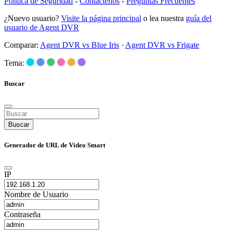
Política de Seguridad
-
Contáctenos
-
Preguntas Frecuentes
¿Nuevo usuario?
Visite la página principal
o lea nuestra
guía del
usuario de Agent DVR
Comparar:
Agent DVR vs Blue Iris
·
Agent DVR vs Frigate
Tema:
Buscar
Buscar
Generador de URL de Video Smart
IP
Nombre de Usuario
Contraseña