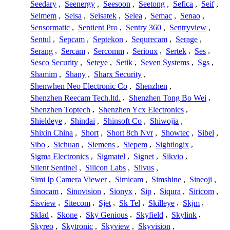
Seedary
,
Seenergy
,
Seesoon
,
Seetong
,
Sefica
,
Seif
,
Seimem
,
Seisa
,
Seisatek
,
Selea
,
Semac
,
Senao
,
Sensormatic
,
Sentient Pro
,
Sentry 360
,
Sentryview
,
Sentul
,
Sepcam
,
Septekon
,
Sequrecam
,
Serage
,
Serang
,
Sercam
,
Sercomm
,
Serioux
,
Sertek
,
Ses
,
Sesco Security
,
Seteye
,
Setik
,
Seven Systems
,
Sgs
,
Shamim
,
Shany
,
Sharx Security
,
Shenwhen Neo Electronic Co
,
Shenzhen
,
Shenzhen Reecam Tech.ltd.
,
Shenzhen Tong Bo Wei
,
Shenzhen Toptech
,
Shenzhen Ycx Electronics
,
Shieldeye
,
Shindai
,
Shinsoft Co
,
Shiwojia
,
Shixin China
,
Short
,
Short 8ch Nvr
,
Showtec
,
Sibel
,
Sibo
,
Sichuan
,
Siemens
,
Siepem
,
Sightlogix
,
Sigma Electronics
,
Sigmatel
,
Signet
,
Sikvio
,
Silent Sentinel
,
Silicon Labs
,
Silvus
,
Simi Ip Camera Viewer
,
Simicam
,
Simshine
,
Sineoji
,
Sinocam
,
Sinovision
,
Sionyx
,
Sip
,
Siqura
,
Siricom
,
Sisview
,
Sitecom
,
Sjet
,
Sk Tel
,
Skilleye
,
Skjm
,
Sklad
,
Skone
,
Sky Genious
,
Skyfield
,
Skylink
,
Skyreo
,
Skytronic
,
Skyview
,
Skyvision
,