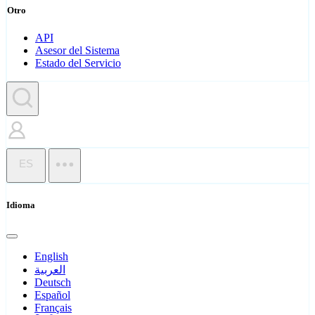
Otro
API
Asesor del Sistema
Estado del Servicio
ES
Idioma
English
العربية
Deutsch
Español
Français