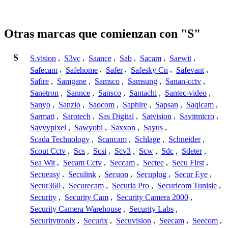
Otras marcas que comienzan con "S"
S
S.vision
,
S3vc
,
Saance
,
Sab
,
Sacam
,
Saewit
,
Safecam
,
Safehome
,
Safer
,
Safesky Cn
,
Safevant
,
Safire
,
Samgane
,
Samsco
,
Samsung
,
Sanan-cctv
,
Sanetron
,
Sannce
,
Sansco
,
Santachi
,
Santec-video
,
Sanyo
,
Sanzio
,
Saocom
,
Saphire
,
Sapsan
,
Saqicam
,
Sarmatt
,
Sarotech
,
Sas Digital
,
Satvision
,
Savitmicro
,
Savvypixel
,
Sawyobi
,
Saxxon
,
Sayus
,
Scada Technology
,
Scancam
,
Schlage
,
Schneider
,
Scout Cctv
,
Scs
,
Scsi
,
Scv3
,
Scw
,
Sdc
,
Sdeter
,
Sea Wit
,
Secam Cctv
,
Seccam
,
Sectec
,
Secu First
,
Secueasy
,
Seculink
,
Secuon
,
Secuplug
,
Secur Eye
,
Secur360
,
Securecam
,
Securia Pro
,
Securicom Tunisie
,
Security
,
Security Cam
,
Security Camera 2000
,
Security Camera Warehouse
,
Security Labs
,
Securitytronix
,
Securix
,
Secuvision
,
Seecam
,
Seecom
,