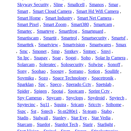
Skyway Security
,
Sline
,
Smallcell
,
Smanos
,
Smar
,
Smart
,
Smart Cloud Camera
,
Smart Hd Wifi Camera
,
Smart Home
,
Smart Industry
,
Smart Net Camera
,
Smart Pixel
,
Smart Zoom
,
Smart380
,
Smartcam
,
Smartec
,
Smarteye
,
Smartfrog
,
Smartguard
,
Smartiscam
,
Smartit
,
Smartrol
,
Smartsecurity
,
Smartsf
,
Smarttek
,
Smartview
,
Smartvision
,
Smartwares
,
Smax
,
Smc
,
Smonet
,
Smp
,
Smtkey
,
Smtsec
,
Smvi
,
Sn Ipc
,
Snapav
,
Soar
,
Soggi
,
Soho
,
Solar Ip Camera
,
Solarcam
,
Soleratec
,
Solosecurity
,
Solwise
,
Sonoff
,
Sony
,
Soohao
,
Soospy
,
Sorrano
,
Sotion
,
Soullife
,
Sovmiku
,
Sozo
,
Space Technology
,
Spacetronik
,
Sparklan
,
Spc
,
Speco
,
Sperado Cctv
,
Spetslab
,
Spider
,
Spigen
,
Spotai
,
Spotcam
,
Sprint Cctv
,
Spy Cameras
,
Spycam
,
Spyclops
,
Spydroid
,
Spytech
,
Spytecinc
,
Sq11
,
Squira
,
Sricam
,
Sricctv
,
Srihome
,
Sspc
,
Sst
,
Sstech
,
St-nt280e1
,
St-team
,
Stabo
,
Stadis
,
Stalwall
,
Stanley
,
Star Eye
,
Star Vedia
,
Starcam
,
Stardot
,
Stardot Tech
,
Starir
,
Starlight
,