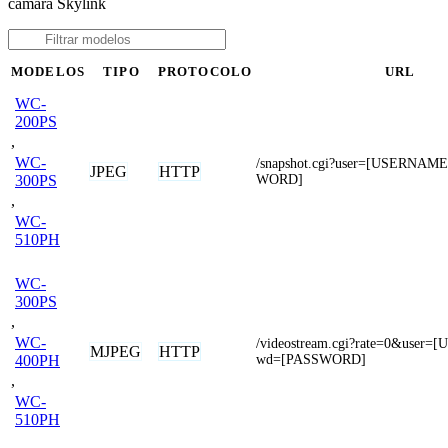
cámara Skylink
MODELOS
TIPO
PROTOCOLO
URL
WC-
200PS
,
WC-
/snapshot.cgi?user=[USERNA
JPEG
HTTP
WORD]
300PS
,
WC-
510PH
WC-
300PS
,
WC-
/videostream.cgi?rate=0&use
MJPEG
HTTP
wd=[PASSWORD]
400PH
,
WC-
510PH