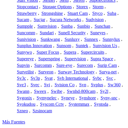
Start Vision
,
Steinel
,
Stem
,
Steren
,
Stipelectronics
,
Stopcontact
,
Storage Options
,
Storex
,
Storm
,
Strawberry
,
Strongshine
,
Stuart Cam
,
Styco
,
Suba
,
Sucam
,
Sucjar
,
Sucura Networks
,
Sudvision
,
Sumpple
,
Sumvision
,
Sunba
,
Sunbio
,
Sunchan
,
Suncomm
,
Sundari
,
Sunell Security
,
Suneyes
,
Sunivision
,
Sunkwang
,
Sunluxy
,
Sunnex
,
Sunnylux
,
Sunplus Innovation
,
Sunsom
,
Suntek
,
Sunvision Us
,
Sunywo
,
Super Focus
,
Supera
,
Supercircuits
,
Supereye
,
Superspring
,
Supervision
,
Supra Space
,
Supvin
,
Surcomm
,
Sure-eye
,
Surecom
,
Surip Cam
,
Surveilist
,
Surveon
,
Surway Technology
,
Surya-net
,
Sv3c
,
Sv3p
,
Svat
,
Svb International
,
Svbc
,
Svc
,
Sve3
,
Svec
,
Svi
,
Svision Co
,
Svn
,
Svplus
,
Sw360
,
Swann
,
Sweex
,
Swibe
,
Swnhd-800cam
,
Sy2l
,
Sygonix
,
Symynelec
,
Syneye
,
Synshore
,
Syny-snc
,
Syokudou
,
Syscom Cctv
,
Systemmax
,
Systoda
,
Szneo
,
Szsinocam
Más Fuentes