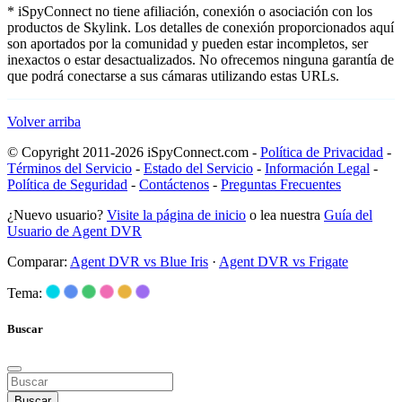
* iSpyConnect no tiene afiliación, conexión o asociación con los
productos de Skylink. Los detalles de conexión proporcionados aquí
son aportados por la comunidad y pueden estar incompletos, ser
inexactos o estar desactualizados. No ofrecemos ninguna garantía de
que podrá conectarse a sus cámaras utilizando estas URLs.
Volver arriba
© Copyright 2011-2026 iSpyConnect.com -
Política de Privacidad
-
Términos del Servicio
-
Estado del Servicio
-
Información Legal
-
Política de Seguridad
-
Contáctenos
-
Preguntas Frecuentes
¿Nuevo usuario?
Visite la página de inicio
o lea nuestra
Guía del
Usuario de Agent DVR
Comparar:
Agent DVR vs Blue Iris
·
Agent DVR vs Frigate
Tema:
Buscar
Buscar