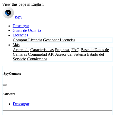
View this page in English
iSpy
Descargar
Guías de Usuario
Licencias
Comprar Licencia
Gestionar Licencias
Más
Acerca de
Características
Empresas
FAQ
Base de Datos de
Cámaras
Comunidad
API
Asesor del Sistema
Estado del
Servicio
Contáctenos
iSpyConnect
Software
Descargar