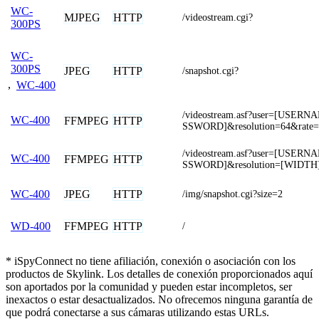
WC-
MJPEG
HTTP
/videostream.cgi?
300PS
WC-
300PS
JPEG
HTTP
/snapshot.cgi?
,
WC-400
/videostream.asf?user=[USER
WC-400
FFMPEG
HTTP
SSWORD]&resolution=64&rate=
/videostream.asf?user=[USER
WC-400
FFMPEG
HTTP
SSWORD]&resolution=[WIDTH
JPEG
HTTP
WC-400
/img/snapshot.cgi?size=2
FFMPEG
HTTP
WD-400
/
* iSpyConnect no tiene afiliación, conexión o asociación con los
productos de Skylink. Los detalles de conexión proporcionados aquí
son aportados por la comunidad y pueden estar incompletos, ser
inexactos o estar desactualizados. No ofrecemos ninguna garantía de
que podrá conectarse a sus cámaras utilizando estas URLs.