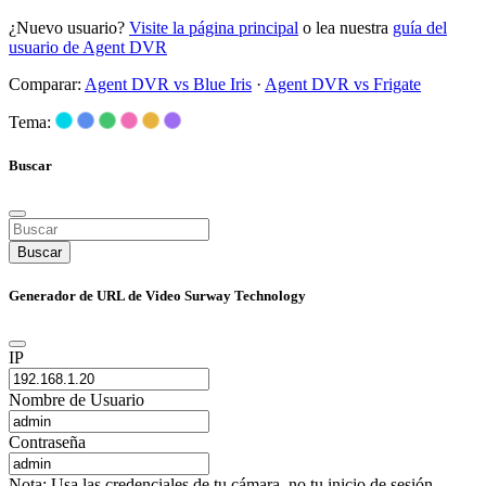
¿Nuevo usuario?
Visite la página principal
o lea nuestra
guía del
usuario de Agent DVR
Comparar:
Agent DVR vs Blue Iris
·
Agent DVR vs Frigate
Tema:
Buscar
Buscar
Generador de URL de Video Surway Technology
IP
Nombre de Usuario
Contraseña
Nota: Usa las credenciales de tu cámara, no tu inicio de sesión