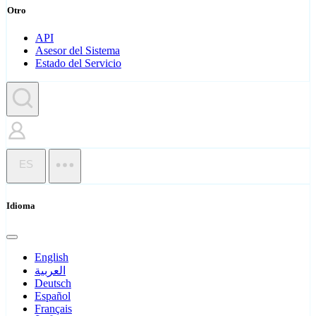
Otro
API
Asesor del Sistema
Estado del Servicio
ES
Idioma
English
العربية
Deutsch
Español
Français