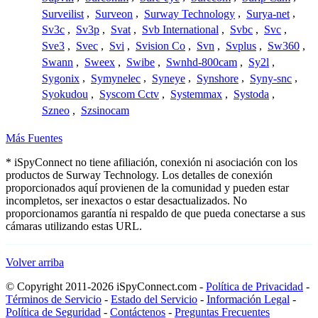
Surveilist
,
Surveon
,
Surway Technology
,
Surya-net
,
Sv3c
,
Sv3p
,
Svat
,
Svb International
,
Svbc
,
Svc
,
Sve3
,
Svec
,
Svi
,
Svision Co
,
Svn
,
Svplus
,
Sw360
,
Swann
,
Sweex
,
Swibe
,
Swnhd-800cam
,
Sy2l
,
Sygonix
,
Symynelec
,
Syneye
,
Synshore
,
Syny-snc
,
Syokudou
,
Syscom Cctv
,
Systemmax
,
Systoda
,
Szneo
,
Szsinocam
Más Fuentes
* iSpyConnect no tiene afiliación, conexión ni asociación con los
productos de Surway Technology. Los detalles de conexión
proporcionados aquí provienen de la comunidad y pueden estar
incompletos, ser inexactos o estar desactualizados. No
proporcionamos garantía ni respaldo de que pueda conectarse a sus
cámaras utilizando estas URL.
Volver arriba
© Copyright 2011-2026 iSpyConnect.com -
Política de Privacidad
-
Términos de Servicio
-
Estado del Servicio
-
Información Legal
-
Política de Seguridad
-
Contáctenos
-
Preguntas Frecuentes