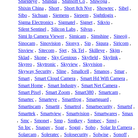
Shieldeye
,
Shindai
,
Shinsoft Co
,
Shiwojia
,
Shixin China
,
Short
,
Short 8ch Nvr
,
Showtec
,
Sibel
,
Sibo
,
Sichuan
,
Siemens
,
Siepem
,
Sightlogix
,
Sigma Electronics
,
Sigmatel
,
Signet
,
Sikvio
,
Silent Sentinel
,
Silicon Labs
,
Silvus
,
Simi Ip Camera Viewer
,
Simicam
,
Simshine
,
Sineoji
,
Sinocam
,
Sinovision
,
Sionyx
,
Sip
,
Siqura
,
Siricom
,
Sisview
,
Sitecom
,
Sjet
,
Sk Tel
,
Skilleye
,
Skjm
,
Sklad
,
Skone
,
Sky Genious
,
Skyfield
,
Skylink
,
Skyreo
,
Skytronic
,
Skyview
,
Skyvision
,
Skyway Security
,
Sline
,
Smallcell
,
Smanos
,
Smar
,
Smart
,
Smart Cloud Camera
,
Smart Hd Wifi Camera
,
Smart Home
,
Smart Industry
,
Smart Net Camera
,
Smart Pixel
,
Smart Zoom
,
Smart380
,
Smartcam
,
Smartec
,
Smarteye
,
Smartfrog
,
Smartguard
,
Smartiscam
,
Smartit
,
Smartrol
,
Smartsecurity
,
Smartsf
,
Smarttek
,
Smartview
,
Smartvision
,
Smartwares
,
Smax
,
Smc
,
Smonet
,
Smp
,
Smtkey
,
Smtsec
,
Smvi
,
Sn Ipc
,
Snapav
,
Soar
,
Soggi
,
Soho
,
Solar Ip Camera
,
Solarcam
,
Soleratec
,
Solosecurity
,
Solwise
,
Sonoff
,