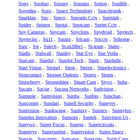
Sony
,
Soohao
,
Soospy
,
Sorrano
,
Sotion
,
Soullife
,
Sovmiku
,
Sozo
,
Space Technology
,
Spacetronik
,
Sparklan
,
Spc
,
Speco
,
Sperado Cctv
,
Spetslab
,
Spider
,
Spigen
,
Spotai
,
Spotcam
,
Sprint Cctv
,
Spy Cameras
,
Spycam
,
Spyclops
,
Spydroid
,
Spytech
,
Spytecinc
,
Sq11
,
Squira
,
Sricam
,
Sricctv
,
Srihome
,
Sspc
,
Sst
,
Sstech
,
St-nt280e1
,
St-team
,
Stabo
,
Stadis
,
Stalwall
,
Stanley
,
Star Eye
,
Star Vedia
,
Starcam
,
Stardot
,
Stardot Tech
,
Starir
,
Starlight
,
Start Vision
,
Steinel
,
Stem
,
Steren
,
Stipelectronics
,
Stopcontact
,
Storage Options
,
Storex
,
Storm
,
Strawberry
,
Strongshine
,
Stuart Cam
,
Styco
,
Suba
,
Sucam
,
Sucjar
,
Sucura Networks
,
Sudvision
,
Sumpple
,
Sumvision
,
Sunba
,
Sunbio
,
Sunchan
,
Suncomm
,
Sundari
,
Sunell Security
,
Suneyes
,
Sunivision
,
Sunkwang
,
Sunluxy
,
Sunnex
,
Sunnylux
,
Sunplus Innovation
,
Sunsom
,
Suntek
,
Sunvision Us
,
Sunywo
,
Super Focus
,
Supera
,
Supercircuits
,
Supereye
,
Superspring
,
Supervision
,
Supra Space
,
Supvin
,
Surcomm
,
Sure-eye
,
Surecom
,
Surip Cam
,