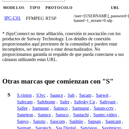
MODELOS
TIPO
PROTOCOLO
URL
/user=[USERNAME]_password
IPC-C01
FFMPEG
RTSP
hannel=1_stream=0.sdp
* iSpyConnect no tiene afiliación, conexión ni asociación con los
productos de Surway Technology. Los detalles de conexión
proporcionados aquí provienen de la comunidad y pueden estar
incompletos, ser inexactos o estar desactualizados. No
proporcionamos garantía ni respaldo de que pueda conectarse a sus
cámaras utilizando estas URL.
Otras marcas que comienzan con "S"
S
S.vision
,
S3vc
,
Saance
,
Sab
,
Sacam
,
Saewit
,
Safecam
,
Safehome
,
Safer
,
Safesky Cn
,
Safevant
,
Safire
,
Samgane
,
Samsco
,
Samsung
,
Sanan-cctv
,
Sanetron
,
Sannce
,
Sansco
,
Santachi
,
Santec-video
,
Sanyo
,
Sanzio
,
Saocom
,
Saphire
,
Sapsan
,
Saqicam
,
Sarmatt
,
Sarotech
,
Sas Digital
,
Satvision
,
Savitmicro
,