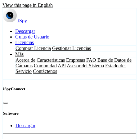
View this page in English
iSpy
Descargar
Guías de Usuario
Licencias
Comprar Licencia
Gestionar Licencias
Más
Acerca de
Características
Empresas
FAQ
Base de Datos de
Cámaras
Comunidad
API
Asesor del Sistema
Estado del
Servicio
Contáctenos
iSpyConnect
Software
Descargar