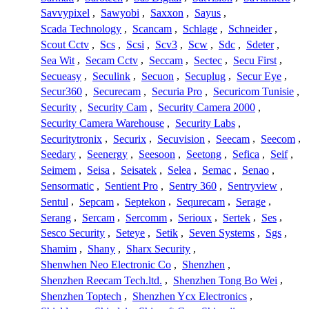
Savvypixel
,
Sawyobi
,
Saxxon
,
Sayus
,
Scada Technology
,
Scancam
,
Schlage
,
Schneider
,
Scout Cctv
,
Scs
,
Scsi
,
Scv3
,
Scw
,
Sdc
,
Sdeter
,
Sea Wit
,
Secam Cctv
,
Seccam
,
Sectec
,
Secu First
,
Secueasy
,
Seculink
,
Secuon
,
Secuplug
,
Secur Eye
,
Secur360
,
Securecam
,
Securia Pro
,
Securicom Tunisie
,
Security
,
Security Cam
,
Security Camera 2000
,
Security Camera Warehouse
,
Security Labs
,
Securitytronix
,
Securix
,
Secuvision
,
Seecam
,
Seecom
,
Seedary
,
Seenergy
,
Seesoon
,
Seetong
,
Sefica
,
Seif
,
Seimem
,
Seisa
,
Seisatek
,
Selea
,
Semac
,
Senao
,
Sensormatic
,
Sentient Pro
,
Sentry 360
,
Sentryview
,
Sentul
,
Sepcam
,
Septekon
,
Sequrecam
,
Serage
,
Serang
,
Sercam
,
Sercomm
,
Serioux
,
Sertek
,
Ses
,
Sesco Security
,
Seteye
,
Setik
,
Seven Systems
,
Sgs
,
Shamim
,
Shany
,
Sharx Security
,
Shenwhen Neo Electronic Co
,
Shenzhen
,
Shenzhen Reecam Tech.ltd.
,
Shenzhen Tong Bo Wei
,
Shenzhen Toptech
,
Shenzhen Ycx Electronics
,