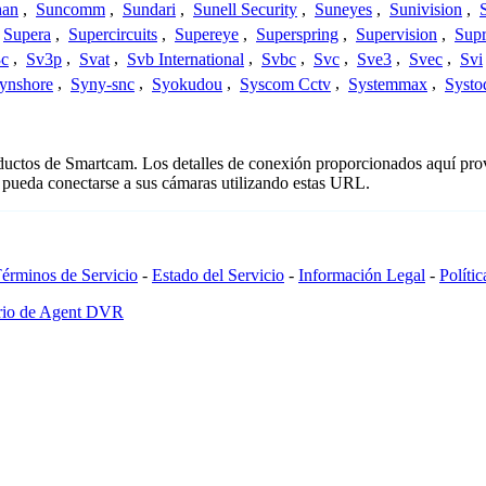
han
,
Suncomm
,
Sundari
,
Sunell Security
,
Suneyes
,
Sunivision
,
Supera
,
Supercircuits
,
Supereye
,
Superspring
,
Supervision
,
Supr
c
,
Sv3p
,
Svat
,
Svb International
,
Svbc
,
Svc
,
Sve3
,
Svec
,
Svi
ynshore
,
Syny-snc
,
Syokudou
,
Syscom Cctv
,
Systemmax
,
Systo
oductos de Smartcam. Los detalles de conexión proporcionados aquí pro
 pueda conectarse a sus cámaras utilizando estas URL.
érminos de Servicio
-
Estado del Servicio
-
Información Legal
-
Políti
ario de Agent DVR