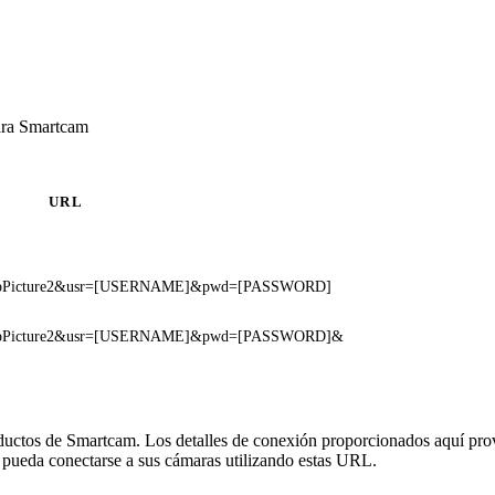
ara Smartcam
URL
=snapPicture2&usr=[USERNAME]&pwd=[PASSWORD]
=snapPicture2&usr=[USERNAME]&pwd=[PASSWORD]&
oductos de Smartcam. Los detalles de conexión proporcionados aquí pro
 pueda conectarse a sus cámaras utilizando estas URL.