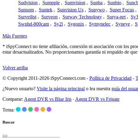
Sudvision
,
Sumpple
,
Sumvision
,
Sunba
,
Sunbio
,
Sunc
Sunsom
,
Suntek
,
Sunvision Us
,
Sunywo
,
Super Focus
,
Surveilist
,
Surveon
,
Surway Technology
,
Surya-net
,
Sv3
Swnhd-800cam
,
Sy2l
,
Sygonix
,
Symynelec
,
Syneye
,
S
Más Fuentes
* iSpyConnect no tiene afiliación, conexión ni asociación con los pr
estar desactualizados. No proporcionamos garantía ni respaldo de que
Volver arriba
© Copyright 2011-2026 iSpyConnect.com -
Política de Privacidad
-
T
¿Nuevo usuario?
Visite la página principal
o lea nuestra
guía del usu
Comparar:
Agent DVR vs Blue Iris
·
Agent DVR vs Frigate
Tema:
Buscar