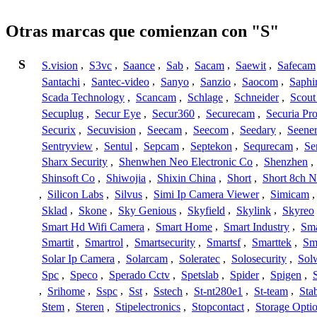
Otras marcas que comienzan con "S"
S
S.vision
,
S3vc
,
Saance
,
Sab
,
Sacam
,
Saewit
,
Safecam
Santachi
,
Santec-video
,
Sanyo
,
Sanzio
,
Saocom
,
Saphi
Scada Technology
,
Scancam
,
Schlage
,
Schneider
,
Scout
Secuplug
,
Secur Eye
,
Secur360
,
Securecam
,
Securia Pr
Securix
,
Secuvision
,
Seecam
,
Seecom
,
Seedary
,
Seene
Sentryview
,
Sentul
,
Sepcam
,
Septekon
,
Sequrecam
,
Se
Sharx Security
,
Shenwhen Neo Electronic Co
,
Shenzhen
,
Shinsoft Co
,
Shiwojia
,
Shixin China
,
Short
,
Short 8ch N
,
Silicon Labs
,
Silvus
,
Simi Ip Camera Viewer
,
Simicam
Sklad
,
Skone
,
Sky Genious
,
Skyfield
,
Skylink
,
Skyreo
Smart Hd Wifi Camera
,
Smart Home
,
Smart Industry
,
Sma
Smartit
,
Smartrol
,
Smartsecurity
,
Smartsf
,
Smarttek
,
Sm
Solar Ip Camera
,
Solarcam
,
Soleratec
,
Solosecurity
,
Sol
Spc
,
Speco
,
Sperado Cctv
,
Spetslab
,
Spider
,
Spigen
,
,
Srihome
,
Sspc
,
Sst
,
Sstech
,
St-nt280e1
,
St-team
,
Sta
Stem
,
Steren
,
Stipelectronics
,
Stopcontact
,
Storage Opti