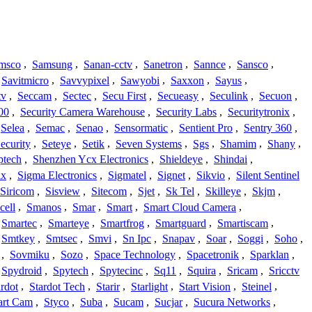
msco
,
Samsung
,
Sanan-cctv
,
Sanetron
,
Sannce
,
Sansco
,
Savitmicro
,
Savvypixel
,
Sawyobi
,
Saxxon
,
Sayus
,
tv
,
Seccam
,
Sectec
,
Secu First
,
Secueasy
,
Seculink
,
Secuon
,
00
,
Security Camera Warehouse
,
Security Labs
,
Securitytronix
,
Selea
,
Semac
,
Senao
,
Sensormatic
,
Sentient Pro
,
Sentry 360
,
ecurity
,
Seteye
,
Setik
,
Seven Systems
,
Sgs
,
Shamim
,
Shany
,
ptech
,
Shenzhen Ycx Electronics
,
Shieldeye
,
Shindai
,
ix
,
Sigma Electronics
,
Sigmatel
,
Signet
,
Sikvio
,
Silent Sentinel
Siricom
,
Sisview
,
Sitecom
,
Sjet
,
Sk Tel
,
Skilleye
,
Skjm
,
cell
,
Smanos
,
Smar
,
Smart
,
Smart Cloud Camera
,
Smartec
,
Smarteye
,
Smartfrog
,
Smartguard
,
Smartiscam
,
Smtkey
,
Smtsec
,
Smvi
,
Sn Ipc
,
Snapav
,
Soar
,
Soggi
,
Soho
,
,
Sovmiku
,
Sozo
,
Space Technology
,
Spacetronik
,
Sparklan
,
Spydroid
,
Spytech
,
Spytecinc
,
Sq11
,
Squira
,
Sricam
,
Sricctv
ardot
,
Stardot Tech
,
Starir
,
Starlight
,
Start Vision
,
Steinel
,
art Cam
,
Styco
,
Suba
,
Sucam
,
Sucjar
,
Sucura Networks
,