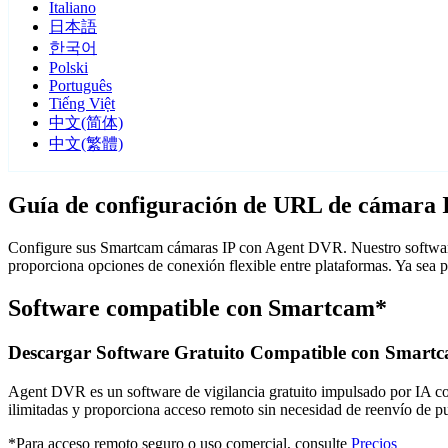
Italiano
日本語
한국어
Polski
Português
Tiếng Việt
中文(简体)
中文(繁體)
Guía de configuración de URL de cámara
Configure sus Smartcam cámaras IP con Agent DVR. Nuestro software 
proporciona opciones de conexión flexible entre plataformas. Ya sea
Software compatible con Smartcam*
Descargar Software Gratuito Compatible con Smart
Agent DVR es un software de vigilancia gratuito impulsado por IA con 
ilimitadas y proporciona acceso remoto sin necesidad de reenvío de 
*Para acceso remoto seguro o uso comercial, consulte
Precios