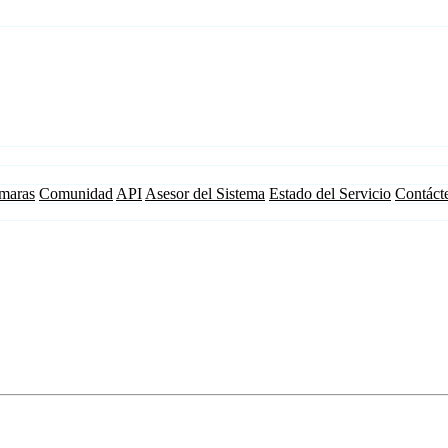
maras
Comunidad
API
Asesor del Sistema
Estado del Servicio
Contáct