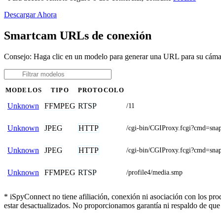
Descargar Ahora
Smartcam URLs de conexión
Consejo: Haga clic en un modelo para generar una URL para su cám
MODELOS
TIPO
PROTOCOLO
FFMPEG
RTSP
Unknown
/11
JPEG
HTTP
Unknown
/cgi-bin/CGIProxy.fcgi?cmd
JPEG
HTTP
Unknown
/cgi-bin/CGIProxy.fcgi?cmd
FFMPEG
RTSP
Unknown
/profile4/media.smp
* iSpyConnect no tiene afiliación, conexión ni asociación con los pr
estar desactualizados. No proporcionamos garantía ni respaldo de que