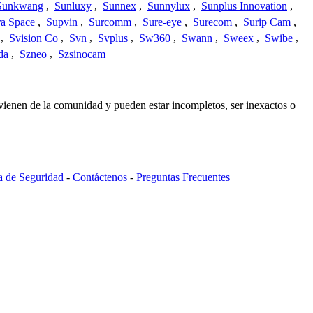
Sunkwang
,
Sunluxy
,
Sunnex
,
Sunnylux
,
Sunplus Innovation
,
a Space
,
Supvin
,
Surcomm
,
Sure-eye
,
Surecom
,
Surip Cam
,
,
Svision Co
,
Svn
,
Svplus
,
Sw360
,
Swann
,
Sweex
,
Swibe
,
da
,
Szneo
,
Szsinocam
vienen de la comunidad y pueden estar incompletos, ser inexactos o
ca de Seguridad
-
Contáctenos
-
Preguntas Frecuentes