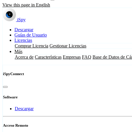
View this page in English
iSpy
Descargar
Guías de Usuario
Licencias
Comprar Licencia
Gestionar Licencias
Más
Acerca de
Características
Empresas
FAQ
Base de Datos de Cá
iSpyConnect
Software
Descargar
Acceso Remoto