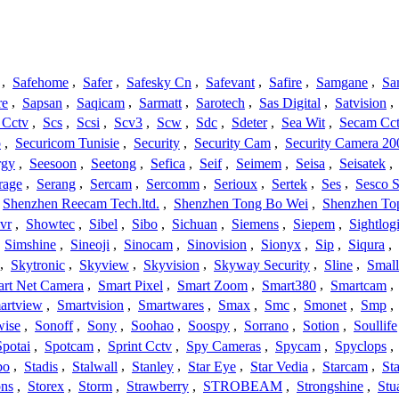
,
Safehome
,
Safer
,
Safesky Cn
,
Safevant
,
Safire
,
Samgane
,
Sa
re
,
Sapsan
,
Saqicam
,
Sarmatt
,
Sarotech
,
Sas Digital
,
Satvision
,
 Cctv
,
Scs
,
Scsi
,
Scv3
,
Scw
,
Sdc
,
Sdeter
,
Sea Wit
,
Secam Cc
o
,
Securicom Tunisie
,
Security
,
Security Cam
,
Security Camera 20
rgy
,
Seesoon
,
Seetong
,
Sefica
,
Seif
,
Seimem
,
Seisa
,
Seisatek
,
rage
,
Serang
,
Sercam
,
Sercomm
,
Serioux
,
Sertek
,
Ses
,
Sesco S
Shenzhen Reecam Tech.ltd.
,
Shenzhen Tong Bo Wei
,
Shenzhen To
vr
,
Showtec
,
Sibel
,
Sibo
,
Sichuan
,
Siemens
,
Siepem
,
Sightlog
,
Simshine
,
Sineoji
,
Sinocam
,
Sinovision
,
Sionyx
,
Sip
,
Siqura
,
,
Skytronic
,
Skyview
,
Skyvision
,
Skyway Security
,
Sline
,
Small
rt Net Camera
,
Smart Pixel
,
Smart Zoom
,
Smart380
,
Smartcam
,
artview
,
Smartvision
,
Smartwares
,
Smax
,
Smc
,
Smonet
,
Smp
,
wise
,
Sonoff
,
Sony
,
Soohao
,
Soospy
,
Sorrano
,
Sotion
,
Soullife
Spotai
,
Spotcam
,
Sprint Cctv
,
Spy Cameras
,
Spycam
,
Spyclops
,
bo
,
Stadis
,
Stalwall
,
Stanley
,
Star Eye
,
Star Vedia
,
Starcam
,
St
ons
,
Storex
,
Storm
,
Strawberry
,
STROBEAM
,
Strongshine
,
Stu