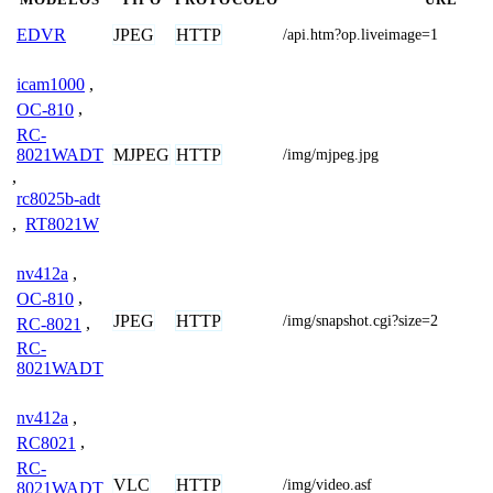
JPEG
HTTP
EDVR
/api.htm?op.liveimage=1
icam1000
,
OC-810
,
RC-
8021WADT
MJPEG
HTTP
/img/mjpeg.jpg
,
rc8025b-adt
,
RT8021W
nv412a
,
OC-810
,
JPEG
HTTP
/img/snapshot.cgi?size=2
RC-8021
,
RC-
8021WADT
nv412a
,
RC8021
,
RC-
VLC
HTTP
/img/video.asf
8021WADT