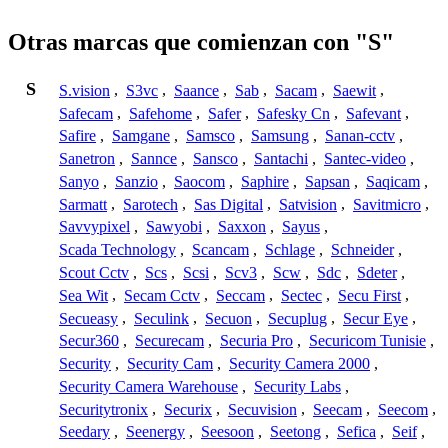
Otras marcas que comienzan con "S"
S
S.vision
,
S3vc
,
Saance
,
Sab
,
Sacam
,
Saewit
,
Safecam
,
Safehome
,
Safer
,
Safesky Cn
,
Safevant
,
Safire
,
Samgane
,
Samsco
,
Samsung
,
Sanan-cctv
,
Sanetron
,
Sannce
,
Sansco
,
Santachi
,
Santec-video
,
Sanyo
,
Sanzio
,
Saocom
,
Saphire
,
Sapsan
,
Saqicam
,
Sarmatt
,
Sarotech
,
Sas Digital
,
Satvision
,
Savitmicro
,
Savvypixel
,
Sawyobi
,
Saxxon
,
Sayus
,
Scada Technology
,
Scancam
,
Schlage
,
Schneider
,
Scout Cctv
,
Scs
,
Scsi
,
Scv3
,
Scw
,
Sdc
,
Sdeter
,
Sea Wit
,
Secam Cctv
,
Seccam
,
Sectec
,
Secu First
,
Secueasy
,
Seculink
,
Secuon
,
Secuplug
,
Secur Eye
,
Secur360
,
Securecam
,
Securia Pro
,
Securicom Tunisie
,
Security
,
Security Cam
,
Security Camera 2000
,
Security Camera Warehouse
,
Security Labs
,
Securitytronix
,
Securix
,
Secuvision
,
Seecam
,
Seecom
,
Seedary
,
Seenergy
,
Seesoon
,
Seetong
,
Sefica
,
Seif
,