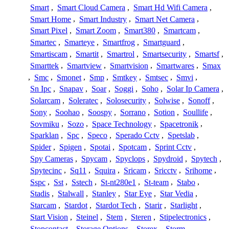
Smart
,
Smart Cloud Camera
,
Smart Hd Wifi Camera
,
Smart Home
,
Smart Industry
,
Smart Net Camera
,
Smart Pixel
,
Smart Zoom
,
Smart380
,
Smartcam
,
Smartec
,
Smarteye
,
Smartfrog
,
Smartguard
,
Smartiscam
,
Smartit
,
Smartrol
,
Smartsecurity
,
Smartsf
,
Smarttek
,
Smartview
,
Smartvision
,
Smartwares
,
Smax
,
Smc
,
Smonet
,
Smp
,
Smtkey
,
Smtsec
,
Smvi
,
Sn Ipc
,
Snapav
,
Soar
,
Soggi
,
Soho
,
Solar Ip Camera
,
Solarcam
,
Soleratec
,
Solosecurity
,
Solwise
,
Sonoff
,
Sony
,
Soohao
,
Soospy
,
Sorrano
,
Sotion
,
Soullife
,
Sovmiku
,
Sozo
,
Space Technology
,
Spacetronik
,
Sparklan
,
Spc
,
Speco
,
Sperado Cctv
,
Spetslab
,
Spider
,
Spigen
,
Spotai
,
Spotcam
,
Sprint Cctv
,
Spy Cameras
,
Spycam
,
Spyclops
,
Spydroid
,
Spytech
,
Spytecinc
,
Sq11
,
Squira
,
Sricam
,
Sricctv
,
Srihome
,
Sspc
,
Sst
,
Sstech
,
St-nt280e1
,
St-team
,
Stabo
,
Stadis
,
Stalwall
,
Stanley
,
Star Eye
,
Star Vedia
,
Starcam
,
Stardot
,
Stardot Tech
,
Starir
,
Starlight
,
Start Vision
,
Steinel
,
Stem
,
Steren
,
Stipelectronics
,
Stopcontact
,
Storage Options
,
Storex
,
Storm
,