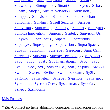
Strawberry
,
Strongshine
,
Stuart Cam
,
Styco
,
Suba
,
Sucam
,
Sucjar
,
Sucura Networks
,
Sudvision
,
Sumpple
,
Sumvision
,
Sunba
,
Sunbio
,
Sunchan
,
Suncomm
,
Sundari
,
Sunell Security
,
Suneyes
,
Sunivision
,
Sunkwang
,
Sunluxy
,
Sunnex
,
Sunnylux
,
Sunplus Innovation
,
Sunsom
,
Suntek
,
Sunvision Us
,
Sunywo
,
Super Focus
,
Supera
,
Supercircuits
,
Supereye
,
Superspring
,
Supervision
,
Supra Space
,
Supvin
,
Surcomm
,
Sure-eye
,
Surecom
,
Surip Cam
,
Surveilist
,
Surveon
,
Surway Technology
,
Surya-net
,
Sv3c
,
Sv3p
,
Svat
,
Svb International
,
Svbc
,
Svc
,
Sve3
,
Svec
,
Svi
,
Svision Co
,
Svn
,
Svplus
,
Sw360
,
Swann
,
Sweex
,
Swibe
,
Swnhd-800cam
,
Sy2l
,
Sygonix
,
Symynelec
,
Syneye
,
Synshore
,
Syny-snc
,
Syokudou
,
Syscom Cctv
,
Systemmax
,
Systoda
,
Szneo
,
Szsinocam
Más Fuentes
* iSpyConnect no tiene afiliación, conexión ni asociación con los