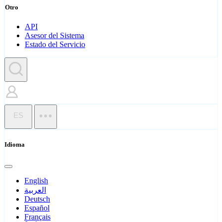
Otro
API
Asesor del Sistema
Estado del Servicio
ES
Idioma
English
العربية
Deutsch
Español
Français