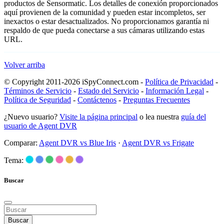
productos de Sensormatic. Los detalles de conexión proporcionados
aquí provienen de la comunidad y pueden estar incompletos, ser
inexactos o estar desactualizados. No proporcionamos garantía ni
respaldo de que pueda conectarse a sus cámaras utilizando estas
URL.
Volver arriba
© Copyright 2011-2026 iSpyConnect.com -
Política de Privacidad
-
Términos de Servicio
-
Estado del Servicio
-
Información Legal
-
Política de Seguridad
-
Contáctenos
-
Preguntas Frecuentes
¿Nuevo usuario?
Visite la página principal
o lea nuestra
guía del
usuario de Agent DVR
Comparar:
Agent DVR vs Blue Iris
·
Agent DVR vs Frigate
Tema:
Buscar
Buscar