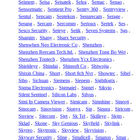
Seimem
,
Seisa
,
Seisatek
,
Selea
,
Semac
,
Senao
,
Sensormatic
,
Sentient Pro
,
Sentry 360
,
Sentryview
,
Sentul
,
Sepcam
,
Septekon
,
Sequrecam
,
Serage
,
Serang
,
Sercam
,
Sercomm
,
Serioux
,
Sertek
,
Ses
,
Sesco Security
,
Seteye
,
Setik
,
Seven Systems
,
Sgs
,
Shamim
,
Shany
,
Sharx Security
,
Shenwhen Neo Electronic Co
,
Shenzhen
,
Shenzhen Reecam Tech.ltd.
,
Shenzhen Tong Bo Wei
,
Shenzhen Toptech
,
Shenzhen Ycx Electronics
,
Shieldeye
,
Shindai
,
Shinsoft Co
,
Shiwojia
,
Shixin China
,
Short
,
Short 8ch Nvr
,
Showtec
,
Sibel
,
Sibo
,
Sichuan
,
Siemens
,
Siepem
,
Sightlogix
,
Sigma Electronics
,
Sigmatel
,
Signet
,
Sikvio
,
Silent Sentinel
,
Silicon Labs
,
Silvus
,
Simi Ip Camera Viewer
,
Simicam
,
Simshine
,
Sineoji
,
Sinocam
,
Sinovision
,
Sionyx
,
Sip
,
Siqura
,
Siricom
,
Sisview
,
Sitecom
,
Sjet
,
Sk Tel
,
Skilleye
,
Skjm
,
Sklad
,
Skone
,
Sky Genious
,
Skyfield
,
Skylink
,
Skyreo
,
Skytronic
,
Skyview
,
Skyvision
,
Skyway Security
,
Sline
,
Smallcell
,
Smanos
,
Smar
,