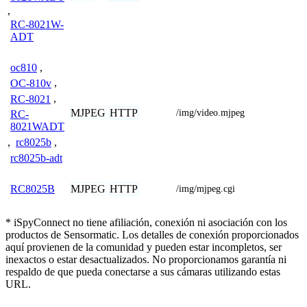
,
RC-8021W-
ADT
oc810
,
OC-810v
,
RC-8021
,
MJPEG
HTTP
/img/video.mjpeg
RC-
8021WADT
,
rc8025b
,
rc8025b-adt
MJPEG
HTTP
RC8025B
/img/mjpeg.cgi
* iSpyConnect no tiene afiliación, conexión ni asociación con los
productos de Sensormatic. Los detalles de conexión proporcionados
aquí provienen de la comunidad y pueden estar incompletos, ser
inexactos o estar desactualizados. No proporcionamos garantía ni
respaldo de que pueda conectarse a sus cámaras utilizando estas
URL.