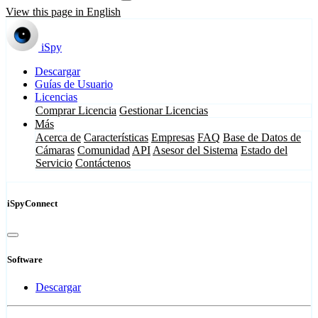
View this page in English
iSpy
Descargar
Guías de Usuario
Licencias
Comprar Licencia
Gestionar Licencias
Más
Acerca de
Características
Empresas
FAQ
Base de Datos de
Cámaras
Comunidad
API
Asesor del Sistema
Estado del
Servicio
Contáctenos
iSpyConnect
Software
Descargar