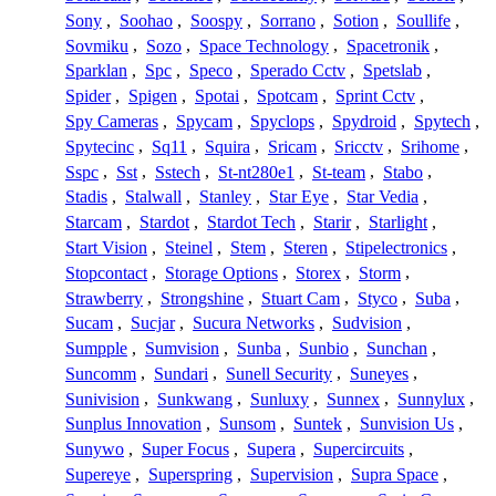
Sony
,
Soohao
,
Soospy
,
Sorrano
,
Sotion
,
Soullife
,
Sovmiku
,
Sozo
,
Space Technology
,
Spacetronik
,
Sparklan
,
Spc
,
Speco
,
Sperado Cctv
,
Spetslab
,
Spider
,
Spigen
,
Spotai
,
Spotcam
,
Sprint Cctv
,
Spy Cameras
,
Spycam
,
Spyclops
,
Spydroid
,
Spytech
,
Spytecinc
,
Sq11
,
Squira
,
Sricam
,
Sricctv
,
Srihome
,
Sspc
,
Sst
,
Sstech
,
St-nt280e1
,
St-team
,
Stabo
,
Stadis
,
Stalwall
,
Stanley
,
Star Eye
,
Star Vedia
,
Starcam
,
Stardot
,
Stardot Tech
,
Starir
,
Starlight
,
Start Vision
,
Steinel
,
Stem
,
Steren
,
Stipelectronics
,
Stopcontact
,
Storage Options
,
Storex
,
Storm
,
Strawberry
,
Strongshine
,
Stuart Cam
,
Styco
,
Suba
,
Sucam
,
Sucjar
,
Sucura Networks
,
Sudvision
,
Sumpple
,
Sumvision
,
Sunba
,
Sunbio
,
Sunchan
,
Suncomm
,
Sundari
,
Sunell Security
,
Suneyes
,
Sunivision
,
Sunkwang
,
Sunluxy
,
Sunnex
,
Sunnylux
,
Sunplus Innovation
,
Sunsom
,
Suntek
,
Sunvision Us
,
Sunywo
,
Super Focus
,
Supera
,
Supercircuits
,
Supereye
,
Superspring
,
Supervision
,
Supra Space
,