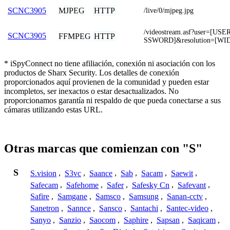
MJPEG
HTTP
SCNC3905
/live/0/mjpeg.jpg
/videostream.asf?user=[
SCNC3905
FFMPEG
HTTP
SSWORD]&resolution=[WI
* iSpyConnect no tiene afiliación, conexión ni asociación con los
productos de Sharx Security. Los detalles de conexión
proporcionados aquí provienen de la comunidad y pueden estar
incompletos, ser inexactos o estar desactualizados. No
proporcionamos garantía ni respaldo de que pueda conectarse a sus
cámaras utilizando estas URL.
Otras marcas que comienzan con "S"
S
S.vision
,
S3vc
,
Saance
,
Sab
,
Sacam
,
Saewit
,
Safecam
,
Safehome
,
Safer
,
Safesky Cn
,
Safevant
,
Safire
,
Samgane
,
Samsco
,
Samsung
,
Sanan-cctv
,
Sanetron
,
Sannce
,
Sansco
,
Santachi
,
Santec-video
,
Sanyo
,
Sanzio
,
Saocom
,
Saphire
,
Sapsan
,
Saqicam
,