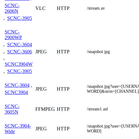
SCNC-
VLC
HTTP
/stream.av
2606N
,
SCNC-3905
SCNC-
2900WP
,
SCNC-3604
,
SCNC-3606
JPEG
HTTP
/snapshot.jpg
,
SCNC3904W
,
SCNC-3905
SCNC-3604
,
/snapshot.jpg?user=[USE
JPEG
HTTP
WORD]&strm=[CHANNEL]
SCNC3904
SCNC-
FFMPEG
HTTP
/stream1.asf
3605N
SCNC-3904-
/snapshot.jpg?user=[USE
JPEG
HTTP
WORD]
Wide