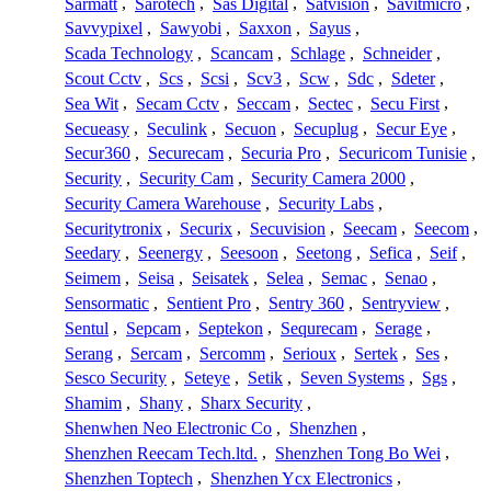
Sarmatt
,
Sarotech
,
Sas Digital
,
Satvision
,
Savitmicro
,
Savvypixel
,
Sawyobi
,
Saxxon
,
Sayus
,
Scada Technology
,
Scancam
,
Schlage
,
Schneider
,
Scout Cctv
,
Scs
,
Scsi
,
Scv3
,
Scw
,
Sdc
,
Sdeter
,
Sea Wit
,
Secam Cctv
,
Seccam
,
Sectec
,
Secu First
,
Secueasy
,
Seculink
,
Secuon
,
Secuplug
,
Secur Eye
,
Secur360
,
Securecam
,
Securia Pro
,
Securicom Tunisie
,
Security
,
Security Cam
,
Security Camera 2000
,
Security Camera Warehouse
,
Security Labs
,
Securitytronix
,
Securix
,
Secuvision
,
Seecam
,
Seecom
,
Seedary
,
Seenergy
,
Seesoon
,
Seetong
,
Sefica
,
Seif
,
Seimem
,
Seisa
,
Seisatek
,
Selea
,
Semac
,
Senao
,
Sensormatic
,
Sentient Pro
,
Sentry 360
,
Sentryview
,
Sentul
,
Sepcam
,
Septekon
,
Sequrecam
,
Serage
,
Serang
,
Sercam
,
Sercomm
,
Serioux
,
Sertek
,
Ses
,
Sesco Security
,
Seteye
,
Setik
,
Seven Systems
,
Sgs
,
Shamim
,
Shany
,
Sharx Security
,
Shenwhen Neo Electronic Co
,
Shenzhen
,
Shenzhen Reecam Tech.ltd.
,
Shenzhen Tong Bo Wei
,
Shenzhen Toptech
,
Shenzhen Ycx Electronics
,