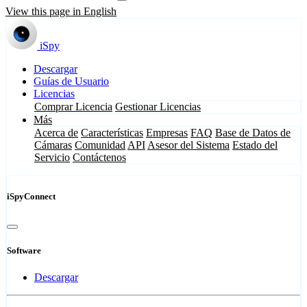
View this page in English
iSpy
Descargar
Guías de Usuario
Licencias
Comprar Licencia
Gestionar Licencias
Más
Acerca de
Características
Empresas
FAQ
Base de Datos de
Cámaras
Comunidad
API
Asesor del Sistema
Estado del
Servicio
Contáctenos
iSpyConnect
Software
Descargar