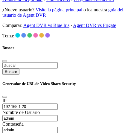
¿Nuevo usuario?
Visite la página principal
o lea nuestra
guía del
usuario de Agent DVR
Comparar:
Agent DVR vs Blue Iris
·
Agent DVR vs Frigate
Tema:
Buscar
Buscar
Generador de URL de Video Sharx Security
IP
Nombre de Usuario
Contraseña