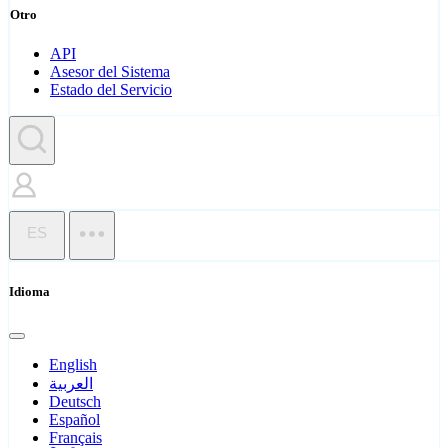
Otro
API
Asesor del Sistema
Estado del Servicio
ES
Idioma
English
العربية
Deutsch
Español
Français