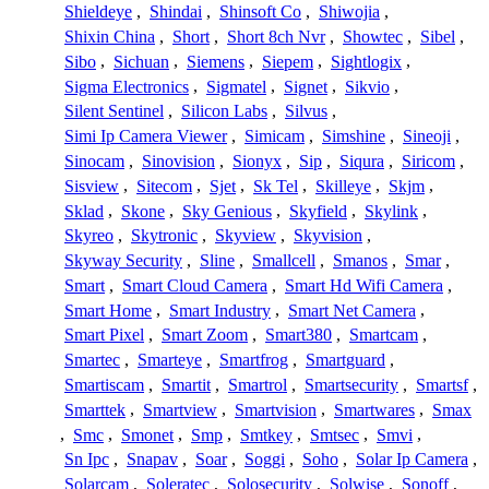
Shieldeye
,
Shindai
,
Shinsoft Co
,
Shiwojia
,
Shixin China
,
Short
,
Short 8ch Nvr
,
Showtec
,
Sibel
,
Sibo
,
Sichuan
,
Siemens
,
Siepem
,
Sightlogix
,
Sigma Electronics
,
Sigmatel
,
Signet
,
Sikvio
,
Silent Sentinel
,
Silicon Labs
,
Silvus
,
Simi Ip Camera Viewer
,
Simicam
,
Simshine
,
Sineoji
,
Sinocam
,
Sinovision
,
Sionyx
,
Sip
,
Siqura
,
Siricom
,
Sisview
,
Sitecom
,
Sjet
,
Sk Tel
,
Skilleye
,
Skjm
,
Sklad
,
Skone
,
Sky Genious
,
Skyfield
,
Skylink
,
Skyreo
,
Skytronic
,
Skyview
,
Skyvision
,
Skyway Security
,
Sline
,
Smallcell
,
Smanos
,
Smar
,
Smart
,
Smart Cloud Camera
,
Smart Hd Wifi Camera
,
Smart Home
,
Smart Industry
,
Smart Net Camera
,
Smart Pixel
,
Smart Zoom
,
Smart380
,
Smartcam
,
Smartec
,
Smarteye
,
Smartfrog
,
Smartguard
,
Smartiscam
,
Smartit
,
Smartrol
,
Smartsecurity
,
Smartsf
,
Smarttek
,
Smartview
,
Smartvision
,
Smartwares
,
Smax
,
Smc
,
Smonet
,
Smp
,
Smtkey
,
Smtsec
,
Smvi
,
Sn Ipc
,
Snapav
,
Soar
,
Soggi
,
Soho
,
Solar Ip Camera
,
Solarcam
,
Soleratec
,
Solosecurity
,
Solwise
,
Sonoff
,