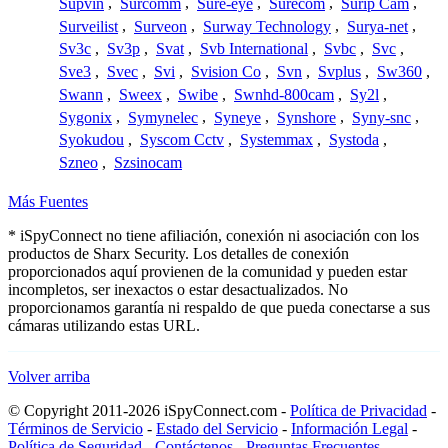
Supvin
,
Surcomm
,
Sure-eye
,
Surecom
,
Surip Cam
,
Surveilist
,
Surveon
,
Surway Technology
,
Surya-net
,
Sv3c
,
Sv3p
,
Svat
,
Svb International
,
Svbc
,
Svc
,
Sve3
,
Svec
,
Svi
,
Svision Co
,
Svn
,
Svplus
,
Sw360
,
Swann
,
Sweex
,
Swibe
,
Swnhd-800cam
,
Sy2l
,
Sygonix
,
Symynelec
,
Syneye
,
Synshore
,
Syny-snc
,
Syokudou
,
Syscom Cctv
,
Systemmax
,
Systoda
,
Szneo
,
Szsinocam
Más Fuentes
* iSpyConnect no tiene afiliación, conexión ni asociación con los
productos de Sharx Security. Los detalles de conexión
proporcionados aquí provienen de la comunidad y pueden estar
incompletos, ser inexactos o estar desactualizados. No
proporcionamos garantía ni respaldo de que pueda conectarse a sus
cámaras utilizando estas URL.
Volver arriba
© Copyright 2011-2026 iSpyConnect.com -
Política de Privacidad
-
Términos de Servicio
-
Estado del Servicio
-
Información Legal
-
Política de Seguridad
-
Contáctenos
-
Preguntas Frecuentes