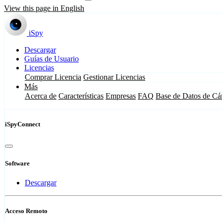
View this page in English
iSpy
Descargar
Guías de Usuario
Licencias
Comprar Licencia
Gestionar Licencias
Más
Acerca de
Características
Empresas
FAQ
Base de Datos de Cá
iSpyConnect
Software
Descargar
Acceso Remoto