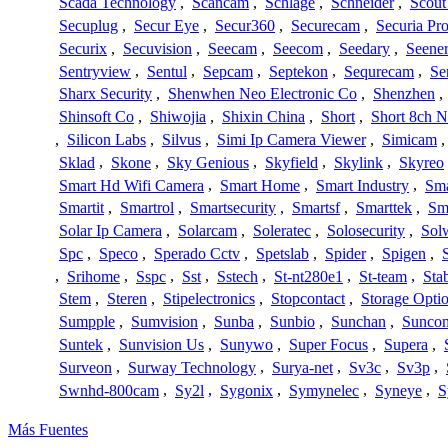
Scada Technology
,
Scancam
,
Schlage
,
Schneider
,
Scout
Secuplug
,
Secur Eye
,
Secur360
,
Securecam
,
Securia Pr
Securix
,
Secuvision
,
Seecam
,
Seecom
,
Seedary
,
Seene
Sentryview
,
Sentul
,
Sepcam
,
Septekon
,
Sequrecam
,
Se
Sharx Security
,
Shenwhen Neo Electronic Co
,
Shenzhen
,
Shinsoft Co
,
Shiwojia
,
Shixin China
,
Short
,
Short 8ch N
,
Silicon Labs
,
Silvus
,
Simi Ip Camera Viewer
,
Simicam
Sklad
,
Skone
,
Sky Genious
,
Skyfield
,
Skylink
,
Skyreo
Smart Hd Wifi Camera
,
Smart Home
,
Smart Industry
,
Sma
Smartit
,
Smartrol
,
Smartsecurity
,
Smartsf
,
Smarttek
,
Sm
Solar Ip Camera
,
Solarcam
,
Soleratec
,
Solosecurity
,
Sol
Spc
,
Speco
,
Sperado Cctv
,
Spetslab
,
Spider
,
Spigen
,
,
Srihome
,
Sspc
,
Sst
,
Sstech
,
St-nt280e1
,
St-team
,
Sta
Stem
,
Steren
,
Stipelectronics
,
Stopcontact
,
Storage Opti
Sumpple
,
Sumvision
,
Sunba
,
Sunbio
,
Sunchan
,
Sunco
Suntek
,
Sunvision Us
,
Sunywo
,
Super Focus
,
Supera
,
Surveon
,
Surway Technology
,
Surya-net
,
Sv3c
,
Sv3p
,
Swnhd-800cam
,
Sy2l
,
Sygonix
,
Symynelec
,
Syneye
,
S
Más Fuentes