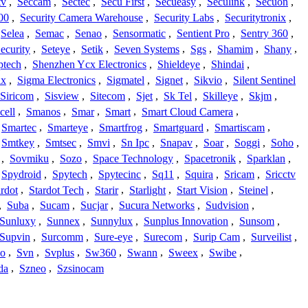
tv
,
Seccam
,
Sectec
,
Secu First
,
Secueasy
,
Seculink
,
Secuon
,
00
,
Security Camera Warehouse
,
Security Labs
,
Securitytronix
,
Selea
,
Semac
,
Senao
,
Sensormatic
,
Sentient Pro
,
Sentry 360
,
ecurity
,
Seteye
,
Setik
,
Seven Systems
,
Sgs
,
Shamim
,
Shany
,
ptech
,
Shenzhen Ycx Electronics
,
Shieldeye
,
Shindai
,
ix
,
Sigma Electronics
,
Sigmatel
,
Signet
,
Sikvio
,
Silent Sentinel
Siricom
,
Sisview
,
Sitecom
,
Sjet
,
Sk Tel
,
Skilleye
,
Skjm
,
cell
,
Smanos
,
Smar
,
Smart
,
Smart Cloud Camera
,
Smartec
,
Smarteye
,
Smartfrog
,
Smartguard
,
Smartiscam
,
Smtkey
,
Smtsec
,
Smvi
,
Sn Ipc
,
Snapav
,
Soar
,
Soggi
,
Soho
,
,
Sovmiku
,
Sozo
,
Space Technology
,
Spacetronik
,
Sparklan
,
Spydroid
,
Spytech
,
Spytecinc
,
Sq11
,
Squira
,
Sricam
,
Sricctv
ardot
,
Stardot Tech
,
Starir
,
Starlight
,
Start Vision
,
Steinel
,
,
Suba
,
Sucam
,
Sucjar
,
Sucura Networks
,
Sudvision
,
Sunluxy
,
Sunnex
,
Sunnylux
,
Sunplus Innovation
,
Sunsom
,
Supvin
,
Surcomm
,
Sure-eye
,
Surecom
,
Surip Cam
,
Surveilist
,
Co
,
Svn
,
Svplus
,
Sw360
,
Swann
,
Sweex
,
Swibe
,
da
,
Szneo
,
Szsinocam