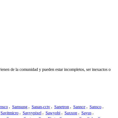
vienen de la comunidad y pueden estar incompletos, ser inexactos o
msco
,
Samsung
,
Sanan-cctv
,
Sanetron
,
Sannce
,
Sansco
,
Savitmicro
,
Savvypixel
,
Sawyobi
,
Saxxon
,
Sayus
,