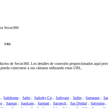
ara Secur360
URL
oductos de Secur360. Los detalles de conexión proporcionados aquí pro
 pueda conectarse a sus cámaras utilizando estas URL.
,
Safehome
,
Safer
,
Safesky Cn
,
Safevant
,
Safire
,
Samgane
,
Sa
re
,
Sapsan
,
Saqicam
,
Sarmatt
,
Sarotech
,
Sas Digital
,
Satvision
,