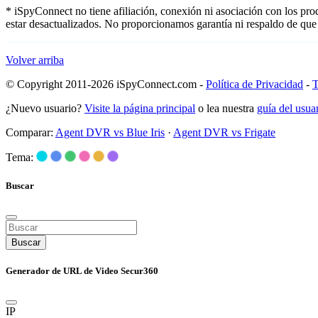
* iSpyConnect no tiene afiliación, conexión ni asociación con los pr
estar desactualizados. No proporcionamos garantía ni respaldo de que
Volver arriba
© Copyright 2011-2026 iSpyConnect.com -
Política de Privacidad
-
T
¿Nuevo usuario?
Visite la página principal
o lea nuestra
guía del usu
Comparar:
Agent DVR vs Blue Iris
·
Agent DVR vs Frigate
Tema:
Buscar
Buscar
Generador de URL de Video Secur360
IP