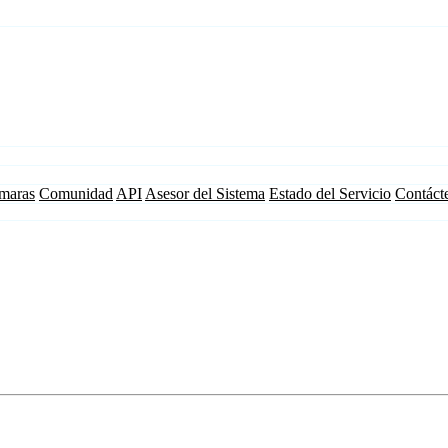
maras
Comunidad
API
Asesor del Sistema
Estado del Servicio
Contáct