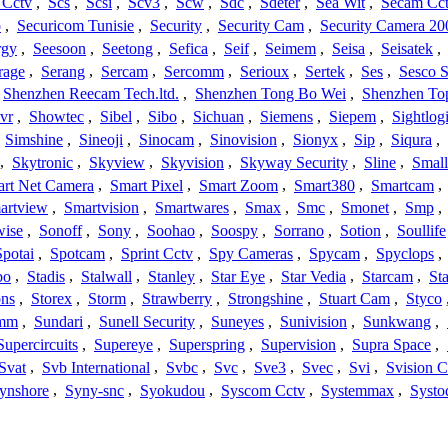
 Cctv
,
Scs
,
Scsi
,
Scv3
,
Scw
,
Sdc
,
Sdeter
,
Sea Wit
,
Secam Cc
o
,
Securicom Tunisie
,
Security
,
Security Cam
,
Security Camera 20
rgy
,
Seesoon
,
Seetong
,
Sefica
,
Seif
,
Seimem
,
Seisa
,
Seisatek
,
rage
,
Serang
,
Sercam
,
Sercomm
,
Serioux
,
Sertek
,
Ses
,
Sesco S
Shenzhen Reecam Tech.ltd.
,
Shenzhen Tong Bo Wei
,
Shenzhen To
vr
,
Showtec
,
Sibel
,
Sibo
,
Sichuan
,
Siemens
,
Siepem
,
Sightlog
,
Simshine
,
Sineoji
,
Sinocam
,
Sinovision
,
Sionyx
,
Sip
,
Siqura
,
,
Skytronic
,
Skyview
,
Skyvision
,
Skyway Security
,
Sline
,
Small
rt Net Camera
,
Smart Pixel
,
Smart Zoom
,
Smart380
,
Smartcam
,
artview
,
Smartvision
,
Smartwares
,
Smax
,
Smc
,
Smonet
,
Smp
,
wise
,
Sonoff
,
Sony
,
Soohao
,
Soospy
,
Sorrano
,
Sotion
,
Soullife
Spotai
,
Spotcam
,
Sprint Cctv
,
Spy Cameras
,
Spycam
,
Spyclops
,
bo
,
Stadis
,
Stalwall
,
Stanley
,
Star Eye
,
Star Vedia
,
Starcam
,
St
ons
,
Storex
,
Storm
,
Strawberry
,
Strongshine
,
Stuart Cam
,
Styco
mm
,
Sundari
,
Sunell Security
,
Suneyes
,
Sunivision
,
Sunkwang
,
Supercircuits
,
Supereye
,
Superspring
,
Supervision
,
Supra Space
,
Svat
,
Svb International
,
Svbc
,
Svc
,
Sve3
,
Svec
,
Svi
,
Svision 
ynshore
,
Syny-snc
,
Syokudou
,
Syscom Cctv
,
Systemmax
,
Systo