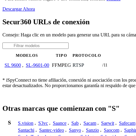
Descargar Ahora
Secur360 URLs de conexión
Consejo: Haga clic en un modelo para generar una URL para su cám
MODELOS
TIPO
PROTOCOLO
FFMPEG
RTSP
SL 9600
,
SL-9601-00
/11
* iSpyConnect no tiene afiliación, conexión ni asociación con los pr
estar desactualizados. No proporcionamos garantía ni respaldo de que
Otras marcas que comienzan con "S"
S
S.vision
,
S3vc
,
Saance
,
Sab
,
Sacam
,
Saewit
,
Safecam
Santachi
,
Santec-video
,
Sanyo
,
Sanzio
,
Saocom
,
Saphi