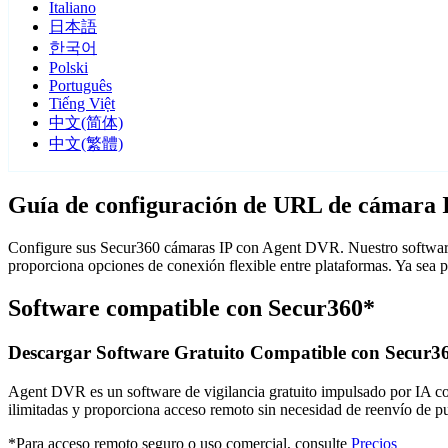
Italiano
日本語
한국어
Polski
Português
Tiếng Việt
中文(简体)
中文(繁體)
Guía de configuración de URL de cámara 
Configure sus Secur360 cámaras IP con Agent DVR. Nuestro software 
proporciona opciones de conexión flexible entre plataformas. Ya sea
Software compatible con Secur360*
Descargar Software Gratuito Compatible con Secur3
Agent DVR es un software de vigilancia gratuito impulsado por IA con 
ilimitadas y proporciona acceso remoto sin necesidad de reenvío de 
*Para acceso remoto seguro o uso comercial, consulte
Precios