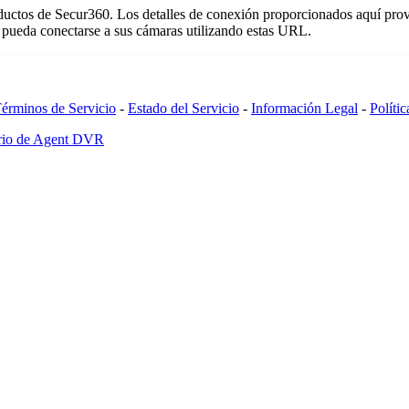
oductos de Secur360. Los detalles de conexión proporcionados aquí pro
 pueda conectarse a sus cámaras utilizando estas URL.
érminos de Servicio
-
Estado del Servicio
-
Información Legal
-
Políti
ario de Agent DVR