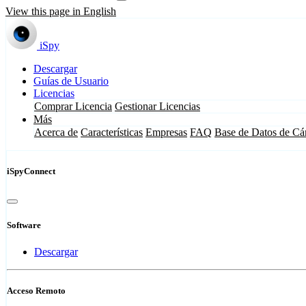
View this page in English
iSpy
Descargar
Guías de Usuario
Licencias
Comprar Licencia
Gestionar Licencias
Más
Acerca de
Características
Empresas
FAQ
Base de Datos de Cá
iSpyConnect
Software
Descargar
Acceso Remoto