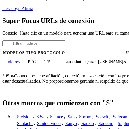
Descargar Ahora
Super Focus URLs de conexión
Consejo: Haga clic en un modelo para generar una URL para su cám
MODELOS
TIPO
PROTOCOLO
JPEG
HTTP
Unknown
/snapshot.jpg?user=[USERNAME
* iSpyConnect no tiene afiliación, conexión ni asociación con los pr
estar desactualizados. No proporcionamos garantía ni respaldo de que
Otras marcas que comienzan con "S"
S
S.vision
,
S3vc
,
Saance
,
Sab
,
Sacam
,
Saewit
,
Safecam
Santachi
,
Santec-video
,
Sanyo
,
Sanzio
,
Saocom
,
Saphi