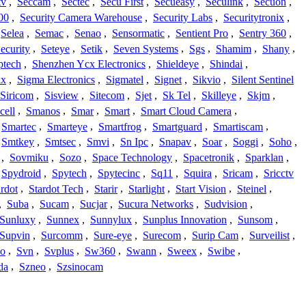
tv
,
Seccam
,
Sectec
,
Secu First
,
Secueasy
,
Seculink
,
Secuon
,
00
,
Security Camera Warehouse
,
Security Labs
,
Securitytronix
,
Selea
,
Semac
,
Senao
,
Sensormatic
,
Sentient Pro
,
Sentry 360
,
ecurity
,
Seteye
,
Setik
,
Seven Systems
,
Sgs
,
Shamim
,
Shany
,
ptech
,
Shenzhen Ycx Electronics
,
Shieldeye
,
Shindai
,
ix
,
Sigma Electronics
,
Sigmatel
,
Signet
,
Sikvio
,
Silent Sentinel
Siricom
,
Sisview
,
Sitecom
,
Sjet
,
Sk Tel
,
Skilleye
,
Skjm
,
cell
,
Smanos
,
Smar
,
Smart
,
Smart Cloud Camera
,
Smartec
,
Smarteye
,
Smartfrog
,
Smartguard
,
Smartiscam
,
Smtkey
,
Smtsec
,
Smvi
,
Sn Ipc
,
Snapav
,
Soar
,
Soggi
,
Soho
,
,
Sovmiku
,
Sozo
,
Space Technology
,
Spacetronik
,
Sparklan
,
Spydroid
,
Spytech
,
Spytecinc
,
Sq11
,
Squira
,
Sricam
,
Sricctv
ardot
,
Stardot Tech
,
Starir
,
Starlight
,
Start Vision
,
Steinel
,
,
Suba
,
Sucam
,
Sucjar
,
Sucura Networks
,
Sudvision
,
Sunluxy
,
Sunnex
,
Sunnylux
,
Sunplus Innovation
,
Sunsom
,
Supvin
,
Surcomm
,
Sure-eye
,
Surecom
,
Surip Cam
,
Surveilist
,
Co
,
Svn
,
Svplus
,
Sw360
,
Swann
,
Sweex
,
Swibe
,
da
,
Szneo
,
Szsinocam