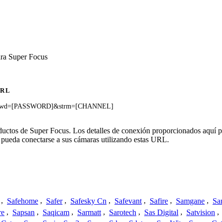
ara Super Focus
URL
]&pwd=[PASSWORD]&strm=[CHANNEL]
oductos de Super Focus. Los detalles de conexión proporcionados aquí 
 pueda conectarse a sus cámaras utilizando estas URL.
,
Safehome
,
Safer
,
Safesky Cn
,
Safevant
,
Safire
,
Samgane
,
Sa
re
,
Sapsan
,
Saqicam
,
Sarmatt
,
Sarotech
,
Sas Digital
,
Satvision
,