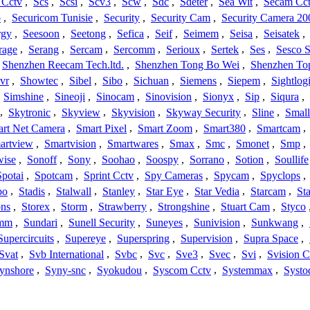
 Cctv
,
Scs
,
Scsi
,
Scv3
,
Scw
,
Sdc
,
Sdeter
,
Sea Wit
,
Secam Cc
o
,
Securicom Tunisie
,
Security
,
Security Cam
,
Security Camera 20
rgy
,
Seesoon
,
Seetong
,
Sefica
,
Seif
,
Seimem
,
Seisa
,
Seisatek
,
rage
,
Serang
,
Sercam
,
Sercomm
,
Serioux
,
Sertek
,
Ses
,
Sesco S
Shenzhen Reecam Tech.ltd.
,
Shenzhen Tong Bo Wei
,
Shenzhen To
vr
,
Showtec
,
Sibel
,
Sibo
,
Sichuan
,
Siemens
,
Siepem
,
Sightlog
,
Simshine
,
Sineoji
,
Sinocam
,
Sinovision
,
Sionyx
,
Sip
,
Siqura
,
,
Skytronic
,
Skyview
,
Skyvision
,
Skyway Security
,
Sline
,
Small
rt Net Camera
,
Smart Pixel
,
Smart Zoom
,
Smart380
,
Smartcam
,
artview
,
Smartvision
,
Smartwares
,
Smax
,
Smc
,
Smonet
,
Smp
,
wise
,
Sonoff
,
Sony
,
Soohao
,
Soospy
,
Sorrano
,
Sotion
,
Soullife
Spotai
,
Spotcam
,
Sprint Cctv
,
Spy Cameras
,
Spycam
,
Spyclops
,
bo
,
Stadis
,
Stalwall
,
Stanley
,
Star Eye
,
Star Vedia
,
Starcam
,
St
ons
,
Storex
,
Storm
,
Strawberry
,
Strongshine
,
Stuart Cam
,
Styco
mm
,
Sundari
,
Sunell Security
,
Suneyes
,
Sunivision
,
Sunkwang
,
Supercircuits
,
Supereye
,
Superspring
,
Supervision
,
Supra Space
,
Svat
,
Svb International
,
Svbc
,
Svc
,
Sve3
,
Svec
,
Svi
,
Svision 
ynshore
,
Syny-snc
,
Syokudou
,
Syscom Cctv
,
Systemmax
,
Systo