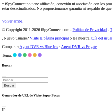
* iSpyConnect no tiene afiliación, conexión ni asociación con los pr
estar desactualizados. No proporcionamos garantía ni respaldo de que
Volver arriba
© Copyright 2011-2026 iSpyConnect.com -
Política de Privacidad
-
T
¿Nuevo usuario?
Visite la página principal
o lea nuestra
guía del usu
Comparar:
Agent DVR vs Blue Iris
·
Agent DVR vs Frigate
Tema:
Buscar
Buscar
Generador de URL de Video Super Focus
IP