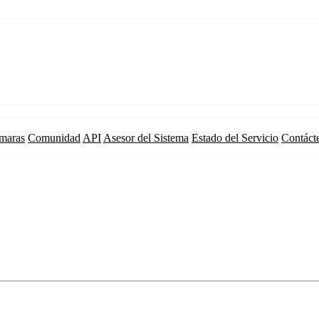
maras
Comunidad
API
Asesor del Sistema
Estado del Servicio
Contáct