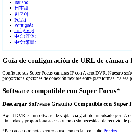
Italiano
日本語
한국어
Polski
Português
Tiếng Việt
中文(简体)
中文(繁體)
Guía de configuración de URL de cámara 
Configure sus Super Focus cámaras IP con Agent DVR. Nuestro softwa
proporciona opciones de conexión flexible entre plataformas. Ya sea
Software compatible con Super Focus*
Descargar Software Gratuito Compatible con Super 
Agent DVR es un software de vigilancia gratuito impulsado por IA con 
ilimitadas y proporciona acceso remoto sin necesidad de reenvío de 
*Para acceso remoto seguro o uso comercial, consulte
Precios