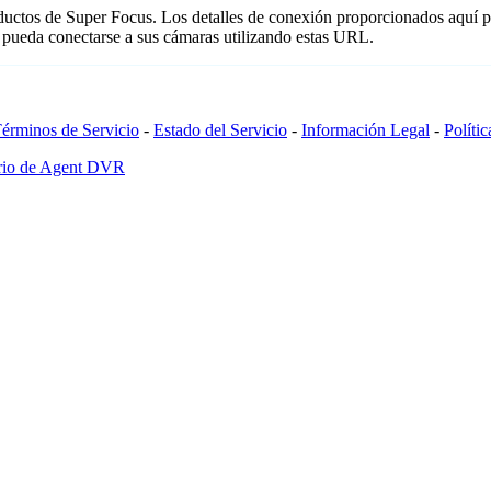
oductos de Super Focus. Los detalles de conexión proporcionados aquí 
 pueda conectarse a sus cámaras utilizando estas URL.
érminos de Servicio
-
Estado del Servicio
-
Información Legal
-
Políti
ario de Agent DVR