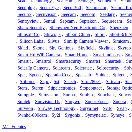
Scada Technology
,
Scancam
,
Schlage
,
Schneider
,
Scout
Secuplug
,
Secur Eye
,
Secur360
,
Securecam
,
Securia Pr
Securix
,
Secuvision
,
Seecam
,
Seecom
,
Seedary
,
Seene
Sentryview
,
Sentul
,
Sepcam
,
Septekon
,
Sequrecam
,
Se
Sharx Security
,
Shenwhen Neo Electronic Co
,
Shenzhen
,
Shinsoft Co
,
Shiwojia
,
Shixin China
,
Short
,
Short 8ch N
,
Silicon Labs
,
Silvus
,
Simi Ip Camera Viewer
,
Simicam
Sklad
,
Skone
,
Sky Genious
,
Skyfield
,
Skylink
,
Skyreo
Smart Hd Wifi Camera
,
Smart Home
,
Smart Industry
,
Sma
Smartit
,
Smartrol
,
Smartsecurity
,
Smartsf
,
Smarttek
,
Sm
Solar Ip Camera
,
Solarcam
,
Soleratec
,
Solosecurity
,
Sol
Spc
,
Speco
,
Sperado Cctv
,
Spetslab
,
Spider
,
Spigen
,
,
Srihome
,
Sspc
,
Sst
,
Sstech
,
St-nt280e1
,
St-team
,
Sta
Stem
,
Steren
,
Stipelectronics
,
Stopcontact
,
Storage Opti
Sumpple
,
Sumvision
,
Sunba
,
Sunbio
,
Sunchan
,
Sunco
Suntek
,
Sunvision Us
,
Sunywo
,
Super Focus
,
Supera
,
Surveon
,
Surway Technology
,
Surya-net
,
Sv3c
,
Sv3p
,
Swnhd-800cam
,
Sy2l
,
Sygonix
,
Symynelec
,
Syneye
,
S
Más Fuentes