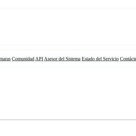
maras
Comunidad
API
Asesor del Sistema
Estado del Servicio
Contáct