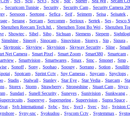
 Cctv
,
Scs
,
Scsi
,
Scv3
,
Scw
,
Sdc
,
Sdeter
,
Sea Wit
,
Secam Cc
o
,
Securicom Tunisie
,
Security
,
Security Cam
,
Security Camera 20
rgy
,
Seesoon
,
Seetong
,
Sefica
,
Seif
,
Seimem
,
Seisa
,
Seisatek
,
rage
,
Serang
,
Sercam
,
Sercomm
,
Serioux
,
Sertek
,
Ses
,
Sesco S
Shenzhen Reecam Tech.ltd.
,
Shenzhen Tong Bo Wei
,
Shenzhen To
vr
,
Showtec
,
Sibel
,
Sibo
,
Sichuan
,
Siemens
,
Siepem
,
Sightlog
,
Simshine
,
Sineoji
,
Sinocam
,
Sinovision
,
Sionyx
,
Sip
,
Siqura
,
,
Skytronic
,
Skyview
,
Skyvision
,
Skyway Security
,
Sline
,
Small
rt Net Camera
,
Smart Pixel
,
Smart Zoom
,
Smart380
,
Smartcam
,
artview
,
Smartvision
,
Smartwares
,
Smax
,
Smc
,
Smonet
,
Smp
,
wise
,
Sonoff
,
Sony
,
Soohao
,
Soospy
,
Sorrano
,
Sotion
,
Soullife
Spotai
,
Spotcam
,
Sprint Cctv
,
Spy Cameras
,
Spycam
,
Spyclops
,
bo
,
Stadis
,
Stalwall
,
Stanley
,
Star Eye
,
Star Vedia
,
Starcam
,
St
ons
,
Storex
,
Storm
,
Strawberry
,
Strongshine
,
Stuart Cam
,
Styco
mm
,
Sundari
,
Sunell Security
,
Suneyes
,
Sunivision
,
Sunkwang
,
Supercircuits
,
Supereye
,
Superspring
,
Supervision
,
Supra Space
,
Svat
,
Svb International
,
Svbc
,
Svc
,
Sve3
,
Svec
,
Svi
,
Svision 
ynshore
,
Syny-snc
,
Syokudou
,
Syscom Cctv
,
Systemmax
,
Systo