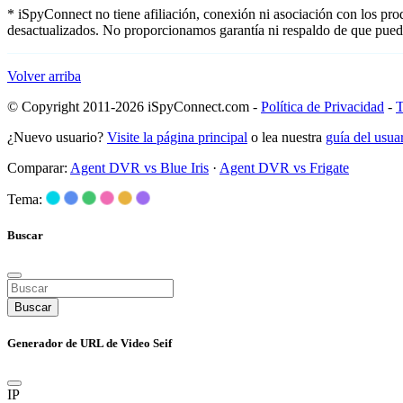
* iSpyConnect no tiene afiliación, conexión ni asociación con los pro
desactualizados. No proporcionamos garantía ni respaldo de que pued
Volver arriba
© Copyright 2011-2026 iSpyConnect.com -
Política de Privacidad
-
T
¿Nuevo usuario?
Visite la página principal
o lea nuestra
guía del usu
Comparar:
Agent DVR vs Blue Iris
·
Agent DVR vs Frigate
Tema:
Buscar
Buscar
Generador de URL de Video Seif
IP