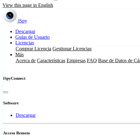
View this page in English
iSpy
Descargar
Guías de Usuario
Licencias
Comprar Licencia
Gestionar Licencias
Más
Acerca de
Características
Empresas
FAQ
Base de Datos de Cá
iSpyConnect
Software
Descargar
Acceso Remoto