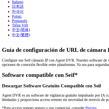
Italiano
日本語
한국어
Polski
Português
Tiếng Việt
中文(简体)
中文(繁體)
Guía de configuración de URL de cámara I
Configure sus Seif cámaras IP con Agent DVR. Nuestro software de vi
opciones de conexión flexible entre plataformas. Ya sea para segurid
Software compatible con Seif*
Descargar Software Gratuito Compatible con Seif
Agent DVR es un software de vigilancia gratuito impulsado por IA con 
ilimitadas y proporciona acceso remoto sin necesidad de reenvío de 
*Para acceso remoto seguro o uso comercial, consulte
Precios