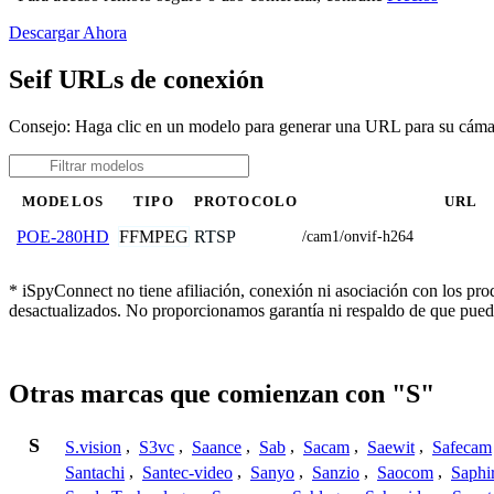
Descargar Ahora
Seif URLs de conexión
Consejo: Haga clic en un modelo para generar una URL para su cáma
MODELOS
TIPO
PROTOCOLO
URL
FFMPEG
RTSP
POE-280HD
/cam1/onvif-h264
* iSpyConnect no tiene afiliación, conexión ni asociación con los pro
desactualizados. No proporcionamos garantía ni respaldo de que pued
Otras marcas que comienzan con "S"
S
S.vision
,
S3vc
,
Saance
,
Sab
,
Sacam
,
Saewit
,
Safecam
Santachi
,
Santec-video
,
Sanyo
,
Sanzio
,
Saocom
,
Saphi