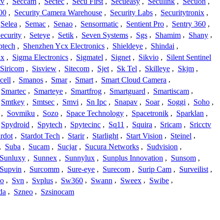
tv
,
Seccam
,
Sectec
,
Secu First
,
Secueasy
,
Seculink
,
Secuon
,
00
,
Security Camera Warehouse
,
Security Labs
,
Securitytronix
,
Selea
,
Semac
,
Senao
,
Sensormatic
,
Sentient Pro
,
Sentry 360
,
ecurity
,
Seteye
,
Setik
,
Seven Systems
,
Sgs
,
Shamim
,
Shany
,
ptech
,
Shenzhen Ycx Electronics
,
Shieldeye
,
Shindai
,
ix
,
Sigma Electronics
,
Sigmatel
,
Signet
,
Sikvio
,
Silent Sentinel
Siricom
,
Sisview
,
Sitecom
,
Sjet
,
Sk Tel
,
Skilleye
,
Skjm
,
cell
,
Smanos
,
Smar
,
Smart
,
Smart Cloud Camera
,
Smartec
,
Smarteye
,
Smartfrog
,
Smartguard
,
Smartiscam
,
Smtkey
,
Smtsec
,
Smvi
,
Sn Ipc
,
Snapav
,
Soar
,
Soggi
,
Soho
,
,
Sovmiku
,
Sozo
,
Space Technology
,
Spacetronik
,
Sparklan
,
Spydroid
,
Spytech
,
Spytecinc
,
Sq11
,
Squira
,
Sricam
,
Sricctv
ardot
,
Stardot Tech
,
Starir
,
Starlight
,
Start Vision
,
Steinel
,
,
Suba
,
Sucam
,
Sucjar
,
Sucura Networks
,
Sudvision
,
Sunluxy
,
Sunnex
,
Sunnylux
,
Sunplus Innovation
,
Sunsom
,
Supvin
,
Surcomm
,
Sure-eye
,
Surecom
,
Surip Cam
,
Surveilist
,
Co
,
Svn
,
Svplus
,
Sw360
,
Swann
,
Sweex
,
Swibe
,
da
,
Szneo
,
Szsinocam