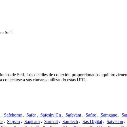
ra Seif
ductos de Seif. Los detalles de conexión proporcionados aquí provienen
a conectarse a sus cámaras utilizando estas URL.
,
Safehome
,
Safer
,
Safesky Cn
,
Safevant
,
Safire
,
Samgane
,
Sa
re
,
Sapsan
,
Saqicam
,
Sarmatt
,
Sarotech
,
Sas Digital
,
Satvision
,