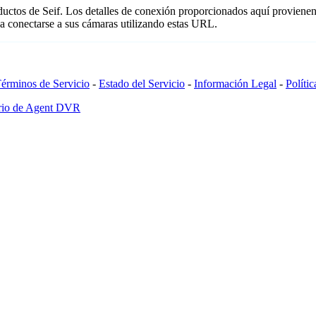
ductos de Seif. Los detalles de conexión proporcionados aquí provienen
a conectarse a sus cámaras utilizando estas URL.
érminos de Servicio
-
Estado del Servicio
-
Información Legal
-
Políti
ario de Agent DVR