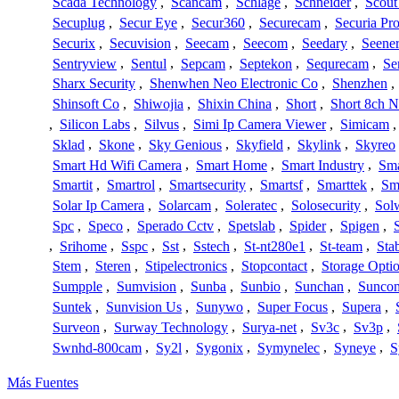
Scada Technology
,
Scancam
,
Schlage
,
Schneider
,
Scout
Secuplug
,
Secur Eye
,
Secur360
,
Securecam
,
Securia Pr
Securix
,
Secuvision
,
Seecam
,
Seecom
,
Seedary
,
Seene
Sentryview
,
Sentul
,
Sepcam
,
Septekon
,
Sequrecam
,
Se
Sharx Security
,
Shenwhen Neo Electronic Co
,
Shenzhen
,
Shinsoft Co
,
Shiwojia
,
Shixin China
,
Short
,
Short 8ch N
,
Silicon Labs
,
Silvus
,
Simi Ip Camera Viewer
,
Simicam
Sklad
,
Skone
,
Sky Genious
,
Skyfield
,
Skylink
,
Skyreo
Smart Hd Wifi Camera
,
Smart Home
,
Smart Industry
,
Sma
Smartit
,
Smartrol
,
Smartsecurity
,
Smartsf
,
Smarttek
,
Sm
Solar Ip Camera
,
Solarcam
,
Soleratec
,
Solosecurity
,
Sol
Spc
,
Speco
,
Sperado Cctv
,
Spetslab
,
Spider
,
Spigen
,
,
Srihome
,
Sspc
,
Sst
,
Sstech
,
St-nt280e1
,
St-team
,
Sta
Stem
,
Steren
,
Stipelectronics
,
Stopcontact
,
Storage Opti
Sumpple
,
Sumvision
,
Sunba
,
Sunbio
,
Sunchan
,
Sunco
Suntek
,
Sunvision Us
,
Sunywo
,
Super Focus
,
Supera
,
Surveon
,
Surway Technology
,
Surya-net
,
Sv3c
,
Sv3p
,
Swnhd-800cam
,
Sy2l
,
Sygonix
,
Symynelec
,
Syneye
,
S
Más Fuentes