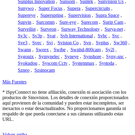
Sunplus Innovation
,
Sunsom
,
Suntek
,
Sunvision Us
,
Sunywo
,
Super Focus
,
Supera
,
Supercircuits
,
Supereye
,
Superspring
,
Supervision
,
Supra Space
,
Supvin
,
Surcomm
,
Sure-eye
,
Surecom
,
Surip Cam
,
Surveilist
,
Surveon
,
Surway Technology
,
Surya-net
,
Sv3c
,
Sv3p
,
Svat
,
Svb International
,
Svbc
,
Svc
,
Sve3
,
Svec
,
Svi
,
Svision Co
,
Svn
,
Svplus
,
Sw360
,
Swann
,
Sweex
,
Swibe
,
Swnhd-800cam
,
Sy2l
,
Sygonix
,
Symynelec
,
Syneye
,
Synshore
,
Syny-snc
,
Syokudou
,
Syscom Cctv
,
Systemmax
,
Systoda
,
Szneo
,
Szsinocam
Más Fuentes
* iSpyConnect no tiene afiliación, conexión ni asociación con los
productos de Sinovision. Los detalles de conexión proporcionados
aquí provienen de la comunidad y pueden estar incompletos, ser
inexactos o estar desactualizados. No proporcionamos garantía ni
respaldo de que pueda conectarse a sus cámaras utilizando estas
URL.
Volver arriba