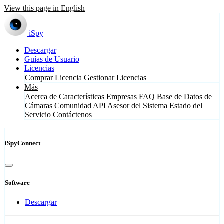
View this page in English
iSpy
Descargar
Guías de Usuario
Licencias
Comprar Licencia
Gestionar Licencias
Más
Acerca de
Características
Empresas
FAQ
Base de Datos de
Cámaras
Comunidad
API
Asesor del Sistema
Estado del
Servicio
Contáctenos
iSpyConnect
Software
Descargar