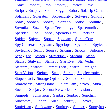
,
Smc
,
Smonet
,
Smp
,
Smtkey
,
Smtsec
,
Smvi
,
Sn Ipc
,
Snapav
,
Soar
,
Soggi
,
Soho
,
Solar Ip Camera
,
Solarcam
,
Soleratec
,
Solosecurity
,
Solwise
,
Sonoff
,
Sony
,
Soohao
,
Soospy
,
Sorrano
,
Sotion
,
Soullife
,
Sovmiku
,
Sozo
,
Space Technology
,
Spacetronik
,
Sparklan
,
Spc
,
Speco
,
Sperado Cctv
,
Spetslab
,
Spider
,
Spigen
,
Spotai
,
Spotcam
,
Sprint Cctv
,
Spy Cameras
,
Spycam
,
Spyclops
,
Spydroid
,
Spytech
,
Spytecinc
,
Sq11
,
Squira
,
Sricam
,
Sricctv
,
Srihome
,
Sspc
,
Sst
,
Sstech
,
St-nt280e1
,
St-team
,
Stabo
,
Stadis
,
Stalwall
,
Stanley
,
Star Eye
,
Star Vedia
,
Starcam
,
Stardot
,
Stardot Tech
,
Starir
,
Starlight
,
Start Vision
,
Steinel
,
Stem
,
Steren
,
Stipelectronics
,
Stopcontact
,
Storage Options
,
Storex
,
Storm
,
Strawberry
,
Strongshine
,
Stuart Cam
,
Styco
,
Suba
,
Sucam
,
Sucjar
,
Sucura Networks
,
Sudvision
,
Sumpple
,
Sumvision
,
Sunba
,
Sunbio
,
Sunchan
,
Suncomm
,
Sundari
,
Sunell Security
,
Suneyes
,
Sunivision
,
Sunkwang
,
Sunluxy
,
Sunnex
,
Sunnylux
,