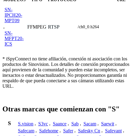
SN-
IPCH20-
MPT09
,
FFMPEG
RTSP
/ch0_0.h264
SN-
MFPT20-
ICS
* iSpyConnect no tiene afiliación, conexión ni asociación con los
productos de Sinovision. Los detalles de conexión proporcionados
aquí provienen de la comunidad y pueden estar incompletos, ser
inexactos o estar desactualizados. No proporcionamos garantía ni
respaldo de que pueda conectarse a sus cámaras utilizando estas
URL.
Otras marcas que comienzan con "S"
S
S.vision
,
S3vc
,
Saance
,
Sab
,
Sacam
,
Saewit
,
Safecam
,
Safehome
,
Safer
,
Safesky Cn
,
Safevant
,