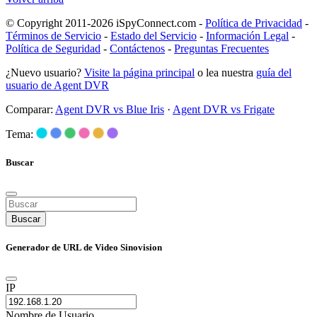
© Copyright 2011-2026 iSpyConnect.com -
Política de Privacidad
-
Términos de Servicio
-
Estado del Servicio
-
Información Legal
-
Política de Seguridad
-
Contáctenos
-
Preguntas Frecuentes
¿Nuevo usuario?
Visite la página principal
o lea nuestra
guía del
usuario de Agent DVR
Comparar:
Agent DVR vs Blue Iris
·
Agent DVR vs Frigate
Tema:
Buscar
Buscar
Generador de URL de Video Sinovision
IP
Nombre de Usuario