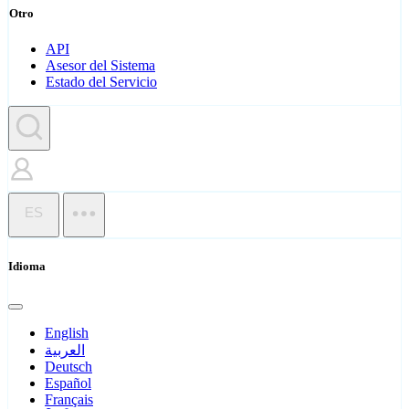
Otro
API
Asesor del Sistema
Estado del Servicio
ES
Idioma
English
العربية
Deutsch
Español
Français