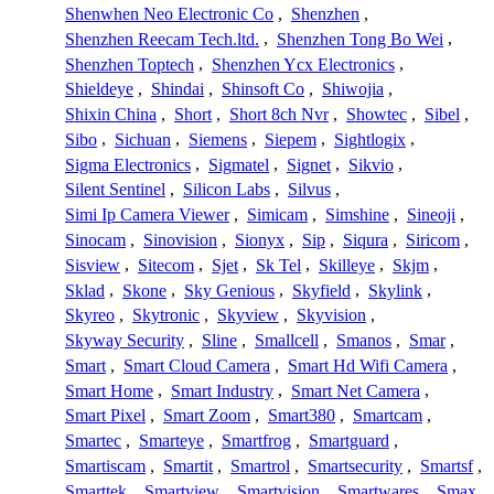
Shenwhen Neo Electronic Co
,
Shenzhen
,
Shenzhen Reecam Tech.ltd.
,
Shenzhen Tong Bo Wei
,
Shenzhen Toptech
,
Shenzhen Ycx Electronics
,
Shieldeye
,
Shindai
,
Shinsoft Co
,
Shiwojia
,
Shixin China
,
Short
,
Short 8ch Nvr
,
Showtec
,
Sibel
,
Sibo
,
Sichuan
,
Siemens
,
Siepem
,
Sightlogix
,
Sigma Electronics
,
Sigmatel
,
Signet
,
Sikvio
,
Silent Sentinel
,
Silicon Labs
,
Silvus
,
Simi Ip Camera Viewer
,
Simicam
,
Simshine
,
Sineoji
,
Sinocam
,
Sinovision
,
Sionyx
,
Sip
,
Siqura
,
Siricom
,
Sisview
,
Sitecom
,
Sjet
,
Sk Tel
,
Skilleye
,
Skjm
,
Sklad
,
Skone
,
Sky Genious
,
Skyfield
,
Skylink
,
Skyreo
,
Skytronic
,
Skyview
,
Skyvision
,
Skyway Security
,
Sline
,
Smallcell
,
Smanos
,
Smar
,
Smart
,
Smart Cloud Camera
,
Smart Hd Wifi Camera
,
Smart Home
,
Smart Industry
,
Smart Net Camera
,
Smart Pixel
,
Smart Zoom
,
Smart380
,
Smartcam
,
Smartec
,
Smarteye
,
Smartfrog
,
Smartguard
,
Smartiscam
,
Smartit
,
Smartrol
,
Smartsecurity
,
Smartsf
,
Smarttek
,
Smartview
,
Smartvision
,
Smartwares
,
Smax