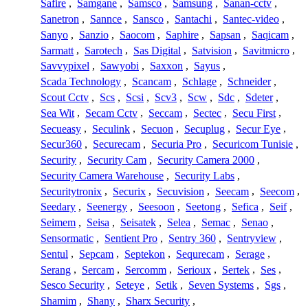
Safire
,
Samgane
,
Samsco
,
Samsung
,
Sanan-cctv
,
Sanetron
,
Sannce
,
Sansco
,
Santachi
,
Santec-video
,
Sanyo
,
Sanzio
,
Saocom
,
Saphire
,
Sapsan
,
Saqicam
,
Sarmatt
,
Sarotech
,
Sas Digital
,
Satvision
,
Savitmicro
,
Savvypixel
,
Sawyobi
,
Saxxon
,
Sayus
,
Scada Technology
,
Scancam
,
Schlage
,
Schneider
,
Scout Cctv
,
Scs
,
Scsi
,
Scv3
,
Scw
,
Sdc
,
Sdeter
,
Sea Wit
,
Secam Cctv
,
Seccam
,
Sectec
,
Secu First
,
Secueasy
,
Seculink
,
Secuon
,
Secuplug
,
Secur Eye
,
Secur360
,
Securecam
,
Securia Pro
,
Securicom Tunisie
,
Security
,
Security Cam
,
Security Camera 2000
,
Security Camera Warehouse
,
Security Labs
,
Securitytronix
,
Securix
,
Secuvision
,
Seecam
,
Seecom
,
Seedary
,
Seenergy
,
Seesoon
,
Seetong
,
Sefica
,
Seif
,
Seimem
,
Seisa
,
Seisatek
,
Selea
,
Semac
,
Senao
,
Sensormatic
,
Sentient Pro
,
Sentry 360
,
Sentryview
,
Sentul
,
Sepcam
,
Septekon
,
Sequrecam
,
Serage
,
Serang
,
Sercam
,
Sercomm
,
Serioux
,
Sertek
,
Ses
,
Sesco Security
,
Seteye
,
Setik
,
Seven Systems
,
Sgs
,
Shamim
,
Shany
,
Sharx Security
,