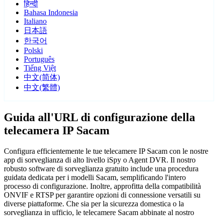
हिन्दी
Bahasa Indonesia
Italiano
日本語
한국어
Polski
Português
Tiếng Việt
中文(简体)
中文(繁體)
Guida all'URL di configurazione della
telecamera IP Sacam
Configura efficientemente le tue telecamere IP Sacam con le nostre
app di sorveglianza di alto livello iSpy o Agent DVR. Il nostro
robusto software di sorveglianza gratuito include una procedura
guidata dedicata per i modelli Sacam, semplificando l'intero
processo di configurazione. Inoltre, approfitta della compatibilità
ONVIF e RTSP per garantire opzioni di connessione versatili su
diverse piattaforme. Che sia per la sicurezza domestica o la
sorveglianza in ufficio, le telecamere Sacam abbinate al nostro