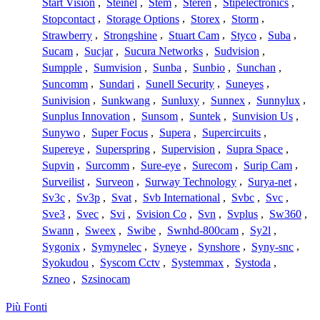
Start Vision
,
Steinel
,
Stem
,
Steren
,
Stipelectronics
,
Stopcontact
,
Storage Options
,
Storex
,
Storm
,
Strawberry
,
Strongshine
,
Stuart Cam
,
Styco
,
Suba
,
Sucam
,
Sucjar
,
Sucura Networks
,
Sudvision
,
Sumpple
,
Sumvision
,
Sunba
,
Sunbio
,
Sunchan
,
Suncomm
,
Sundari
,
Sunell Security
,
Suneyes
,
Sunivision
,
Sunkwang
,
Sunluxy
,
Sunnex
,
Sunnylux
,
Sunplus Innovation
,
Sunsom
,
Suntek
,
Sunvision Us
,
Sunywo
,
Super Focus
,
Supera
,
Supercircuits
,
Supereye
,
Superspring
,
Supervision
,
Supra Space
,
Supvin
,
Surcomm
,
Sure-eye
,
Surecom
,
Surip Cam
,
Surveilist
,
Surveon
,
Surway Technology
,
Surya-net
,
Sv3c
,
Sv3p
,
Svat
,
Svb International
,
Svbc
,
Svc
,
Sve3
,
Svec
,
Svi
,
Svision Co
,
Svn
,
Svplus
,
Sw360
,
Swann
,
Sweex
,
Swibe
,
Swnhd-800cam
,
Sy2l
,
Sygonix
,
Symynelec
,
Syneye
,
Synshore
,
Syny-snc
,
Syokudou
,
Syscom Cctv
,
Systemmax
,
Systoda
,
Szneo
,
Szsinocam
Più Fonti