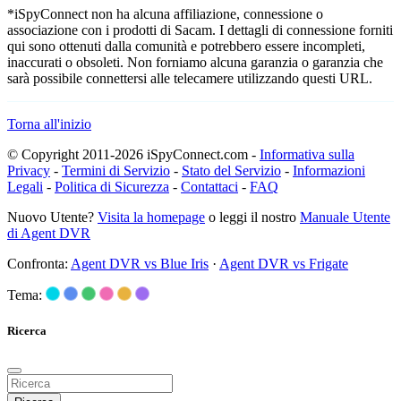
*iSpyConnect non ha alcuna affiliazione, connessione o
associazione con i prodotti di Sacam. I dettagli di connessione forniti
qui sono ottenuti dalla comunità e potrebbero essere incompleti,
inaccurati o obsoleti. Non forniamo alcuna garanzia o garanzia che
sarà possibile connettersi alle telecamere utilizzando questi URL.
Torna all'inizio
© Copyright 2011-2026 iSpyConnect.com -
Informativa sulla
Privacy
-
Termini di Servizio
-
Stato del Servizio
-
Informazioni
Legali
-
Politica di Sicurezza
-
Contattaci
-
FAQ
Nuovo Utente?
Visita la homepage
o leggi il nostro
Manuale Utente
di Agent DVR
Confronta:
Agent DVR vs Blue Iris
·
Agent DVR vs Frigate
Tema:
Ricerca