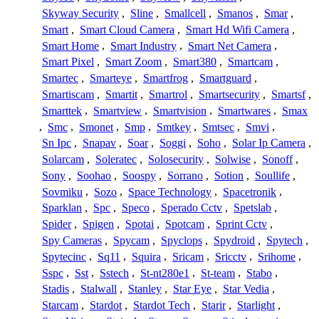
Skyway Security
,
Sline
,
Smallcell
,
Smanos
,
Smar
,
Smart
,
Smart Cloud Camera
,
Smart Hd Wifi Camera
,
Smart Home
,
Smart Industry
,
Smart Net Camera
,
Smart Pixel
,
Smart Zoom
,
Smart380
,
Smartcam
,
Smartec
,
Smarteye
,
Smartfrog
,
Smartguard
,
Smartiscam
,
Smartit
,
Smartrol
,
Smartsecurity
,
Smartsf
,
Smarttek
,
Smartview
,
Smartvision
,
Smartwares
,
Smax
,
Smc
,
Smonet
,
Smp
,
Smtkey
,
Smtsec
,
Smvi
,
Sn Ipc
,
Snapav
,
Soar
,
Soggi
,
Soho
,
Solar Ip Camera
,
Solarcam
,
Soleratec
,
Solosecurity
,
Solwise
,
Sonoff
,
Sony
,
Soohao
,
Soospy
,
Sorrano
,
Sotion
,
Soullife
,
Sovmiku
,
Sozo
,
Space Technology
,
Spacetronik
,
Sparklan
,
Spc
,
Speco
,
Sperado Cctv
,
Spetslab
,
Spider
,
Spigen
,
Spotai
,
Spotcam
,
Sprint Cctv
,
Spy Cameras
,
Spycam
,
Spyclops
,
Spydroid
,
Spytech
,
Spytecinc
,
Sq11
,
Squira
,
Sricam
,
Sricctv
,
Srihome
,
Sspc
,
Sst
,
Sstech
,
St-nt280e1
,
St-team
,
Stabo
,
Stadis
,
Stalwall
,
Stanley
,
Star Eye
,
Star Vedia
,
Starcam
,
Stardot
,
Stardot Tech
,
Starir
,
Starlight
,