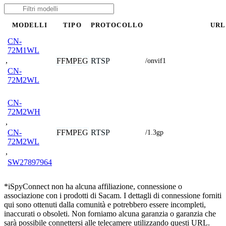
MODELLI
TIPO
PROTOCOLLO
URL
CN-
72M1WL
,
FFMPEG
RTSP
/onvif1
CN-
72M2WL
CN-
72M2WH
,
FFMPEG
RTSP
CN-
/1.3gp
72M2WL
,
SW27897964
*iSpyConnect non ha alcuna affiliazione, connessione o
associazione con i prodotti di Sacam. I dettagli di connessione forniti
qui sono ottenuti dalla comunità e potrebbero essere incompleti,
inaccurati o obsoleti. Non forniamo alcuna garanzia o garanzia che
sarà possibile connettersi alle telecamere utilizzando questi URL.