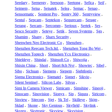
Seedary
,
Seenergy
,
Seesoon
,
Seetong
,
Sefica
,
Seif
,
Seimem
,
Seisa
,
Seisatek
,
Selea
,
Semac
,
Senao
,
Sensormatic
,
Sentient Pro
,
Sentry 360
,
Sentryview
,
Sentul
,
Sepcam
,
Septekon
,
Sequrecam
,
Serage
,
Serang
,
Sercam
,
Sercomm
,
Serioux
,
Sertek
,
Ses
,
Sesco Security
,
Seteye
,
Setik
,
Seven Systems
,
Sgs
,
Shamim
,
Shany
,
Sharx Security
,
Shenwhen Neo Electronic Co
,
Shenzhen
,
Shenzhen Reecam Tech.ltd.
,
Shenzhen Tong Bo Wei
,
Shenzhen Toptech
,
Shenzhen Ycx Electronics
,
Shieldeye
,
Shindai
,
Shinsoft Co
,
Shiwojia
,
Shixin China
,
Short
,
Short 8ch Nvr
,
Showtec
,
Sibel
,
Sibo
,
Sichuan
,
Siemens
,
Siepem
,
Sightlogix
,
Sigma Electronics
,
Sigmatel
,
Signet
,
Sikvio
,
Silent Sentinel
,
Silicon Labs
,
Silvus
,
Simi Ip Camera Viewer
,
Simicam
,
Simshine
,
Sineoji
,
Sinocam
,
Sinovision
,
Sionyx
,
Sip
,
Siqura
,
Siricom
,
Sisview
,
Sitecom
,
Sjet
,
Sk Tel
,
Skilleye
,
Skjm
,
Sklad
,
Skone
,
Sky Genious
,
Skyfield
,
Skylink
,
Skyreo
,
Skytronic
,
Skyview
,
Skyvision
,