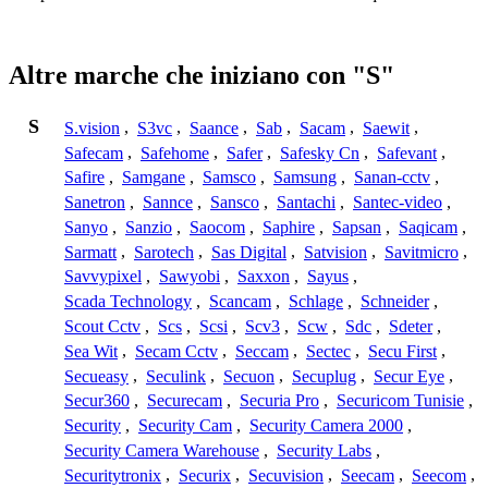
Altre marche che iniziano con "S"
S
S.vision
,
S3vc
,
Saance
,
Sab
,
Sacam
,
Saewit
,
Safecam
,
Safehome
,
Safer
,
Safesky Cn
,
Safevant
,
Safire
,
Samgane
,
Samsco
,
Samsung
,
Sanan-cctv
,
Sanetron
,
Sannce
,
Sansco
,
Santachi
,
Santec-video
,
Sanyo
,
Sanzio
,
Saocom
,
Saphire
,
Sapsan
,
Saqicam
,
Sarmatt
,
Sarotech
,
Sas Digital
,
Satvision
,
Savitmicro
,
Savvypixel
,
Sawyobi
,
Saxxon
,
Sayus
,
Scada Technology
,
Scancam
,
Schlage
,
Schneider
,
Scout Cctv
,
Scs
,
Scsi
,
Scv3
,
Scw
,
Sdc
,
Sdeter
,
Sea Wit
,
Secam Cctv
,
Seccam
,
Sectec
,
Secu First
,
Secueasy
,
Seculink
,
Secuon
,
Secuplug
,
Secur Eye
,
Secur360
,
Securecam
,
Securia Pro
,
Securicom Tunisie
,
Security
,
Security Cam
,
Security Camera 2000
,
Security Camera Warehouse
,
Security Labs
,
Securitytronix
,
Securix
,
Secuvision
,
Seecam
,
Seecom
,