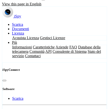
View this page in English
iSpy
Scarica
Documenti
Licenza
Acquista Licenza
Gestisci Licenze
Più
Informazioni
Caratteristiche
Aziende
FAQ
Database della
telecamera
Comunità
API
Consulente di Sistema
Stato del
servizio
Contattaci
iSpyConnect
Software
Scarica