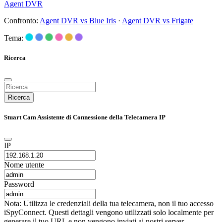
Agent DVR
Confronto:
Agent DVR vs Blue Iris
·
Agent DVR vs Frigate
Tema:
Ricerca
Ricerca
Stuart Cam Assistente di Connessione della Telecamera IP
IP
Nome utente
Password
Nota: Utilizza le credenziali della tua telecamera, non il tuo accesso
iSpyConnect. Questi dettagli vengono utilizzati solo localmente per
generare il tuo URL e non vengono inviati ai nostri server.