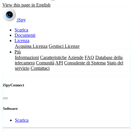
View this page in English
iSpy
Scarica
Documenti
Licenza
Acquista Licenza
Gestisci Licenze
Più
Informazioni
Caratteristiche
Aziende
FAQ
Database della
telecamera
Comunità
API
Consulente di Sistema
Stato del
servizio
Contattaci
iSpyConnect
Software
Scarica