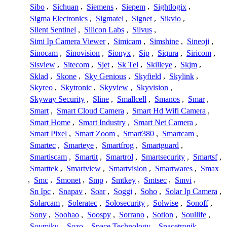
Sibo
,
Sichuan
,
Siemens
,
Siepem
,
Sightlogix
,
Sigma Electronics
,
Sigmatel
,
Signet
,
Sikvio
,
Silent Sentinel
,
Silicon Labs
,
Silvus
,
Simi Ip Camera Viewer
,
Simicam
,
Simshine
,
Sineoji
,
Sinocam
,
Sinovision
,
Sionyx
,
Sip
,
Siqura
,
Siricom
,
Sisview
,
Sitecom
,
Sjet
,
Sk Tel
,
Skilleye
,
Skjm
,
Sklad
,
Skone
,
Sky Genious
,
Skyfield
,
Skylink
,
Skyreo
,
Skytronic
,
Skyview
,
Skyvision
,
Skyway Security
,
Sline
,
Smallcell
,
Smanos
,
Smar
,
Smart
,
Smart Cloud Camera
,
Smart Hd Wifi Camera
,
Smart Home
,
Smart Industry
,
Smart Net Camera
,
Smart Pixel
,
Smart Zoom
,
Smart380
,
Smartcam
,
Smartec
,
Smarteye
,
Smartfrog
,
Smartguard
,
Smartiscam
,
Smartit
,
Smartrol
,
Smartsecurity
,
Smartsf
,
Smarttek
,
Smartview
,
Smartvision
,
Smartwares
,
Smax
,
Smc
,
Smonet
,
Smp
,
Smtkey
,
Smtsec
,
Smvi
,
Sn Ipc
,
Snapav
,
Soar
,
Soggi
,
Soho
,
Solar Ip Camera
,
Solarcam
,
Soleratec
,
Solosecurity
,
Solwise
,
Sonoff
,
Sony
,
Soohao
,
Soospy
,
Sorrano
,
Sotion
,
Soullife
,
Sovmiku
,
Sozo
,
Space Technology
,
Spacetronik
,