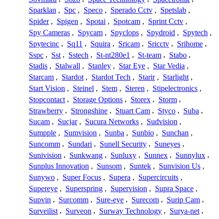
Sparklan
,
Spc
,
Speco
,
Sperado Cctv
,
Spetslab
,
Spider
,
Spigen
,
Spotai
,
Spotcam
,
Sprint Cctv
,
Spy Cameras
,
Spycam
,
Spyclops
,
Spydroid
,
Spytech
,
Spytecinc
,
Sq11
,
Squira
,
Sricam
,
Sricctv
,
Srihome
,
Sspc
,
Sst
,
Sstech
,
St-nt280e1
,
St-team
,
Stabo
,
Stadis
,
Stalwall
,
Stanley
,
Star Eye
,
Star Vedia
,
Starcam
,
Stardot
,
Stardot Tech
,
Starir
,
Starlight
,
Start Vision
,
Steinel
,
Stem
,
Steren
,
Stipelectronics
,
Stopcontact
,
Storage Options
,
Storex
,
Storm
,
Strawberry
,
Strongshine
,
Stuart Cam
,
Styco
,
Suba
,
Sucam
,
Sucjar
,
Sucura Networks
,
Sudvision
,
Sumpple
,
Sumvision
,
Sunba
,
Sunbio
,
Sunchan
,
Suncomm
,
Sundari
,
Sunell Security
,
Suneyes
,
Sunivision
,
Sunkwang
,
Sunluxy
,
Sunnex
,
Sunnylux
,
Sunplus Innovation
,
Sunsom
,
Suntek
,
Sunvision Us
,
Sunywo
,
Super Focus
,
Supera
,
Supercircuits
,
Supereye
,
Superspring
,
Supervision
,
Supra Space
,
Supvin
,
Surcomm
,
Sure-eye
,
Surecom
,
Surip Cam
,
Surveilist
,
Surveon
,
Surway Technology
,
Surya-net
,