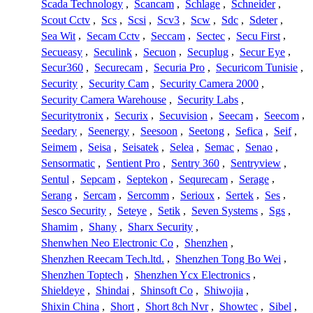
Scada Technology
,
Scancam
,
Schlage
,
Schneider
,
Scout Cctv
,
Scs
,
Scsi
,
Scv3
,
Scw
,
Sdc
,
Sdeter
,
Sea Wit
,
Secam Cctv
,
Seccam
,
Sectec
,
Secu First
,
Secueasy
,
Seculink
,
Secuon
,
Secuplug
,
Secur Eye
,
Secur360
,
Securecam
,
Securia Pro
,
Securicom Tunisie
,
Security
,
Security Cam
,
Security Camera 2000
,
Security Camera Warehouse
,
Security Labs
,
Securitytronix
,
Securix
,
Secuvision
,
Seecam
,
Seecom
,
Seedary
,
Seenergy
,
Seesoon
,
Seetong
,
Sefica
,
Seif
,
Seimem
,
Seisa
,
Seisatek
,
Selea
,
Semac
,
Senao
,
Sensormatic
,
Sentient Pro
,
Sentry 360
,
Sentryview
,
Sentul
,
Sepcam
,
Septekon
,
Sequrecam
,
Serage
,
Serang
,
Sercam
,
Sercomm
,
Serioux
,
Sertek
,
Ses
,
Sesco Security
,
Seteye
,
Setik
,
Seven Systems
,
Sgs
,
Shamim
,
Shany
,
Sharx Security
,
Shenwhen Neo Electronic Co
,
Shenzhen
,
Shenzhen Reecam Tech.ltd.
,
Shenzhen Tong Bo Wei
,
Shenzhen Toptech
,
Shenzhen Ycx Electronics
,
Shieldeye
,
Shindai
,
Shinsoft Co
,
Shiwojia
,
Shixin China
,
Short
,
Short 8ch Nvr
,
Showtec
,
Sibel
,