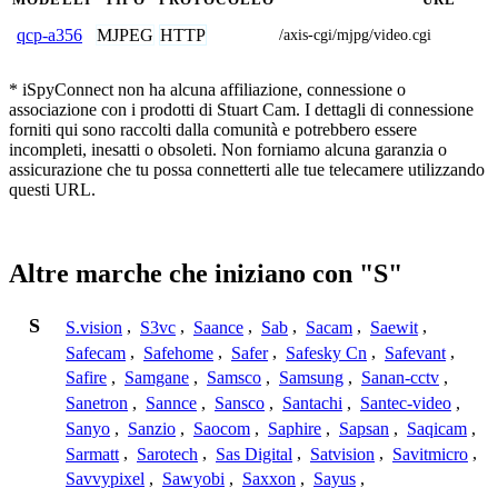
MJPEG
HTTP
qcp-a356
/axis-cgi/mjpg/video.cgi
* iSpyConnect non ha alcuna affiliazione, connessione o
associazione con i prodotti di Stuart Cam. I dettagli di connessione
forniti qui sono raccolti dalla comunità e potrebbero essere
incompleti, inesatti o obsoleti. Non forniamo alcuna garanzia o
assicurazione che tu possa connetterti alle tue telecamere utilizzando
questi URL.
Altre marche che iniziano con "S"
S
S.vision
,
S3vc
,
Saance
,
Sab
,
Sacam
,
Saewit
,
Safecam
,
Safehome
,
Safer
,
Safesky Cn
,
Safevant
,
Safire
,
Samgane
,
Samsco
,
Samsung
,
Sanan-cctv
,
Sanetron
,
Sannce
,
Sansco
,
Santachi
,
Santec-video
,
Sanyo
,
Sanzio
,
Saocom
,
Saphire
,
Sapsan
,
Saqicam
,
Sarmatt
,
Sarotech
,
Sas Digital
,
Satvision
,
Savitmicro
,
Savvypixel
,
Sawyobi
,
Saxxon
,
Sayus
,