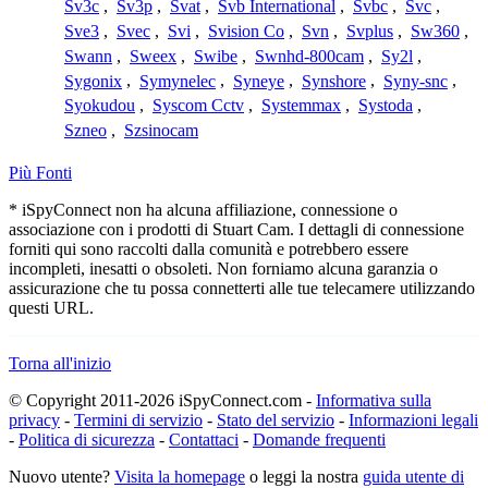
Sv3c
,
Sv3p
,
Svat
,
Svb International
,
Svbc
,
Svc
,
Sve3
,
Svec
,
Svi
,
Svision Co
,
Svn
,
Svplus
,
Sw360
,
Swann
,
Sweex
,
Swibe
,
Swnhd-800cam
,
Sy2l
,
Sygonix
,
Symynelec
,
Syneye
,
Synshore
,
Syny-snc
,
Syokudou
,
Syscom Cctv
,
Systemmax
,
Systoda
,
Szneo
,
Szsinocam
Più Fonti
* iSpyConnect non ha alcuna affiliazione, connessione o
associazione con i prodotti di Stuart Cam. I dettagli di connessione
forniti qui sono raccolti dalla comunità e potrebbero essere
incompleti, inesatti o obsoleti. Non forniamo alcuna garanzia o
assicurazione che tu possa connetterti alle tue telecamere utilizzando
questi URL.
Torna all'inizio
© Copyright 2011-2026 iSpyConnect.com -
Informativa sulla
privacy
-
Termini di servizio
-
Stato del servizio
-
Informazioni legali
-
Politica di sicurezza
-
Contattaci
-
Domande frequenti
Nuovo utente?
Visita la homepage
o leggi la nostra
guida utente di