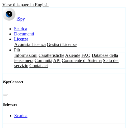
View this page in English
iSpy
Scarica
Documenti
Licenza
Acquista Licenza
Gestisci Licenze
Più
Informazioni
Caratteristiche
Aziende
FAQ
Database della
telecamera
Comunità
API
Consulente di Sistema
Stato del
servizio
Contattaci
iSpyConnect
Software
Scarica