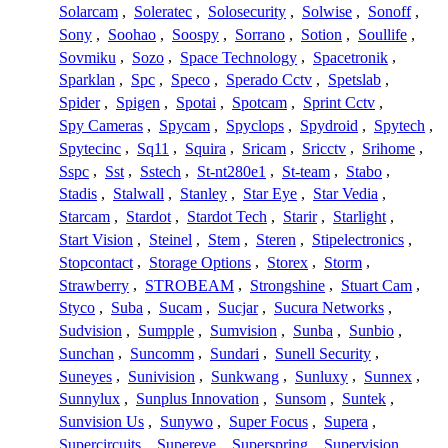
Solarcam
,
Soleratec
,
Solosecurity
,
Solwise
,
Sonoff
,
Sony
,
Soohao
,
Soospy
,
Sorrano
,
Sotion
,
Soullife
,
Sovmiku
,
Sozo
,
Space Technology
,
Spacetronik
,
Sparklan
,
Spc
,
Speco
,
Sperado Cctv
,
Spetslab
,
Spider
,
Spigen
,
Spotai
,
Spotcam
,
Sprint Cctv
,
Spy Cameras
,
Spycam
,
Spyclops
,
Spydroid
,
Spytech
,
Spytecinc
,
Sq11
,
Squira
,
Sricam
,
Sricctv
,
Srihome
,
Sspc
,
Sst
,
Sstech
,
St-nt280e1
,
St-team
,
Stabo
,
Stadis
,
Stalwall
,
Stanley
,
Star Eye
,
Star Vedia
,
Starcam
,
Stardot
,
Stardot Tech
,
Starir
,
Starlight
,
Start Vision
,
Steinel
,
Stem
,
Steren
,
Stipelectronics
,
Stopcontact
,
Storage Options
,
Storex
,
Storm
,
Strawberry
,
STROBEAM
,
Strongshine
,
Stuart Cam
,
Styco
,
Suba
,
Sucam
,
Sucjar
,
Sucura Networks
,
Sudvision
,
Sumpple
,
Sumvision
,
Sunba
,
Sunbio
,
Sunchan
,
Suncomm
,
Sundari
,
Sunell Security
,
Suneyes
,
Sunivision
,
Sunkwang
,
Sunluxy
,
Sunnex
,
Sunnylux
,
Sunplus Innovation
,
Sunsom
,
Suntek
,
Sunvision Us
,
Sunywo
,
Super Focus
,
Supera
,
Supercircuits
,
Supereye
,
Superspring
,
Supervision
,