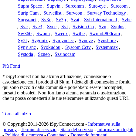
Supra Space
,
Supvin
,
Surcomm
,
Sure-eye
,
Surecom
,
Surip Cam
,
Surveilist
,
Surveon
,
Surway Technology
,
Surya-net
,
Sv3c
,
Sv3p
,
Svat
,
Svb International
,
Svbc
,
Svc
,
Sve3
,
Svec
,
Svi
,
Svision Co
,
Svn
,
Svplus
,
Sw360
,
Swann
,
Sweex
,
Swibe
,
Swnhd-800cam
,
Sy2l
,
Sygonix
,
Symynelec
,
Syneye
,
Synshore
,
Syny-snc
,
Syokudou
,
Syscom Cctv
,
Systemmax
,
Systoda
,
Szneo
,
Szsinocam
Più Fonti
* iSpyConnect non ha alcuna affiliazione, connessione o
associazione con i prodotti di Skjm. I dettagli di connessione forniti
qui sono raccolti dalla comunità e potrebbero essere incompleti,
inesatti o obsoleti. Non forniamo alcuna garanzia o assicurazione
che tu possa connetterti alle tue telecamere utilizzando questi URL.
Torna all'inizio
© Copyright 2011-2026 iSpyConnect.com -
Informativa sulla
privacy
-
Termini di servizio
-
Stato del servizio
-
Informazioni legali
-
Politica di sicurezza
-
Contattaci
-
Domande frequenti