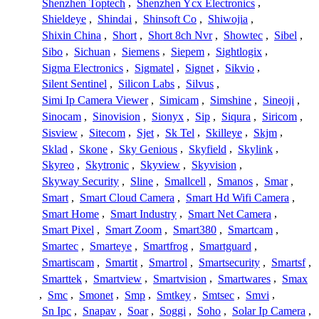
Shenzhen Toptech
,
Shenzhen Ycx Electronics
,
Shieldeye
,
Shindai
,
Shinsoft Co
,
Shiwojia
,
Shixin China
,
Short
,
Short 8ch Nvr
,
Showtec
,
Sibel
,
Sibo
,
Sichuan
,
Siemens
,
Siepem
,
Sightlogix
,
Sigma Electronics
,
Sigmatel
,
Signet
,
Sikvio
,
Silent Sentinel
,
Silicon Labs
,
Silvus
,
Simi Ip Camera Viewer
,
Simicam
,
Simshine
,
Sineoji
,
Sinocam
,
Sinovision
,
Sionyx
,
Sip
,
Siqura
,
Siricom
,
Sisview
,
Sitecom
,
Sjet
,
Sk Tel
,
Skilleye
,
Skjm
,
Sklad
,
Skone
,
Sky Genious
,
Skyfield
,
Skylink
,
Skyreo
,
Skytronic
,
Skyview
,
Skyvision
,
Skyway Security
,
Sline
,
Smallcell
,
Smanos
,
Smar
,
Smart
,
Smart Cloud Camera
,
Smart Hd Wifi Camera
,
Smart Home
,
Smart Industry
,
Smart Net Camera
,
Smart Pixel
,
Smart Zoom
,
Smart380
,
Smartcam
,
Smartec
,
Smarteye
,
Smartfrog
,
Smartguard
,
Smartiscam
,
Smartit
,
Smartrol
,
Smartsecurity
,
Smartsf
,
Smarttek
,
Smartview
,
Smartvision
,
Smartwares
,
Smax
,
Smc
,
Smonet
,
Smp
,
Smtkey
,
Smtsec
,
Smvi
,
Sn Ipc
,
Snapav
,
Soar
,
Soggi
,
Soho
,
Solar Ip Camera
,