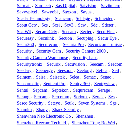
Sarmatt
,
Sarotech
,
Sas Digital
,
Satvision
,
Savitmicro
,
Savvypixel
,
Sawyobi
,
Saxxon
,
Sayus
,
Scada Technology
,
Scancam
,
Schlage
,
Schneider
,
Scout Cctv
,
Scs
,
Scsi
,
Scv3
,
Scw
,
Sdc
,
Sdeter
,
Sea Wit
,
Secam Cctv
,
Seccam
,
Sectec
,
Secu First
,
Secueasy
,
Seculink
,
Secuon
,
Secuplug
,
Secur Eye
,
Secur360
,
Securecam
,
Securia Pro
,
Securicom Tunisie
,
Security
,
Security Cam
,
Security Camera 2000
,
Security Camera Warehouse
,
Security Labs
,
Securitytronix
,
Securix
,
Secuvision
,
Seecam
,
Seecom
,
Seedary
,
Seenergy
,
Seesoon
,
Seetong
,
Sefica
,
Seif
,
Seimem
,
Seisa
,
Seisatek
,
Selea
,
Semac
,
Senao
,
Sensormatic
,
Sentient Pro
,
Sentry 360
,
Sentryview
,
Sentul
,
Sepcam
,
Septekon
,
Sequrecam
,
Serage
,
Serang
,
Sercam
,
Sercomm
,
Serioux
,
Sertek
,
Ses
,
Sesco Security
,
Seteye
,
Setik
,
Seven Systems
,
Sgs
,
Shamim
,
Shany
,
Sharx Security
,
Shenwhen Neo Electronic Co
,
Shenzhen
,
Shenzhen Reecam Tech.ltd.
,
Shenzhen Tong Bo Wei
,