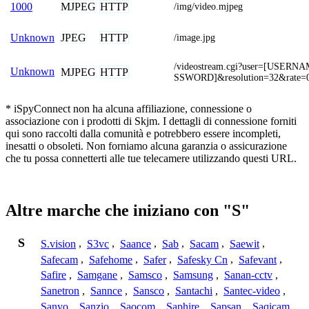
MJPEG
HTTP
1000
/img/video.mjpeg
JPEG
HTTP
Unknown
/image.jpg
/videostream.cgi?user=[USER
Unknown
MJPEG
HTTP
SSWORD]&resolution=32&rate=
* iSpyConnect non ha alcuna affiliazione, connessione o
associazione con i prodotti di Skjm. I dettagli di connessione forniti
qui sono raccolti dalla comunità e potrebbero essere incompleti,
inesatti o obsoleti. Non forniamo alcuna garanzia o assicurazione
che tu possa connetterti alle tue telecamere utilizzando questi URL.
Altre marche che iniziano con "S"
S
S.vision
,
S3vc
,
Saance
,
Sab
,
Sacam
,
Saewit
,
Safecam
,
Safehome
,
Safer
,
Safesky Cn
,
Safevant
,
Safire
,
Samgane
,
Samsco
,
Samsung
,
Sanan-cctv
,
Sanetron
,
Sannce
,
Sansco
,
Santachi
,
Santec-video
,
Sanyo
,
Sanzio
,
Saocom
,
Saphire
,
Sapsan
,
Saqicam
,