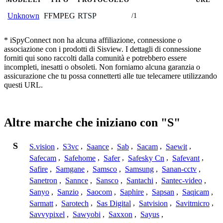
FFMPEG
RTSP
Unknown
/1
* iSpyConnect non ha alcuna affiliazione, connessione o
associazione con i prodotti di Sisview. I dettagli di connessione
forniti qui sono raccolti dalla comunità e potrebbero essere
incompleti, inesatti o obsoleti. Non forniamo alcuna garanzia o
assicurazione che tu possa connetterti alle tue telecamere utilizzando
questi URL.
Altre marche che iniziano con "S"
S
S.vision
,
S3vc
,
Saance
,
Sab
,
Sacam
,
Saewit
,
Safecam
,
Safehome
,
Safer
,
Safesky Cn
,
Safevant
,
Safire
,
Samgane
,
Samsco
,
Samsung
,
Sanan-cctv
,
Sanetron
,
Sannce
,
Sansco
,
Santachi
,
Santec-video
,
Sanyo
,
Sanzio
,
Saocom
,
Saphire
,
Sapsan
,
Saqicam
,
Sarmatt
,
Sarotech
,
Sas Digital
,
Satvision
,
Savitmicro
,
Savvypixel
,
Sawyobi
,
Saxxon
,
Sayus
,