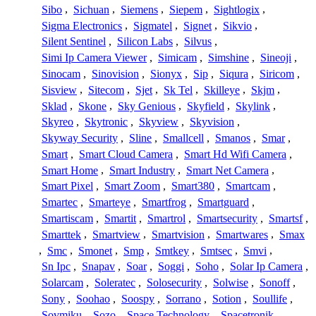
Sibo
,
Sichuan
,
Siemens
,
Siepem
,
Sightlogix
,
Sigma Electronics
,
Sigmatel
,
Signet
,
Sikvio
,
Silent Sentinel
,
Silicon Labs
,
Silvus
,
Simi Ip Camera Viewer
,
Simicam
,
Simshine
,
Sineoji
,
Sinocam
,
Sinovision
,
Sionyx
,
Sip
,
Siqura
,
Siricom
,
Sisview
,
Sitecom
,
Sjet
,
Sk Tel
,
Skilleye
,
Skjm
,
Sklad
,
Skone
,
Sky Genious
,
Skyfield
,
Skylink
,
Skyreo
,
Skytronic
,
Skyview
,
Skyvision
,
Skyway Security
,
Sline
,
Smallcell
,
Smanos
,
Smar
,
Smart
,
Smart Cloud Camera
,
Smart Hd Wifi Camera
,
Smart Home
,
Smart Industry
,
Smart Net Camera
,
Smart Pixel
,
Smart Zoom
,
Smart380
,
Smartcam
,
Smartec
,
Smarteye
,
Smartfrog
,
Smartguard
,
Smartiscam
,
Smartit
,
Smartrol
,
Smartsecurity
,
Smartsf
,
Smarttek
,
Smartview
,
Smartvision
,
Smartwares
,
Smax
,
Smc
,
Smonet
,
Smp
,
Smtkey
,
Smtsec
,
Smvi
,
Sn Ipc
,
Snapav
,
Soar
,
Soggi
,
Soho
,
Solar Ip Camera
,
Solarcam
,
Soleratec
,
Solosecurity
,
Solwise
,
Sonoff
,
Sony
,
Soohao
,
Soospy
,
Sorrano
,
Sotion
,
Soullife
,
Sovmiku
,
Sozo
,
Space Technology
,
Spacetronik
,