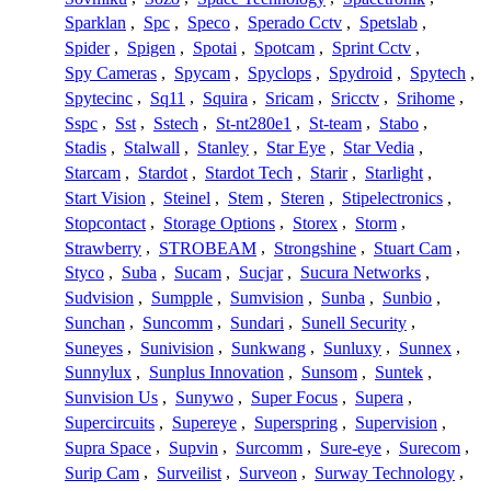
Sparklan
,
Spc
,
Speco
,
Sperado Cctv
,
Spetslab
,
Spider
,
Spigen
,
Spotai
,
Spotcam
,
Sprint Cctv
,
Spy Cameras
,
Spycam
,
Spyclops
,
Spydroid
,
Spytech
,
Spytecinc
,
Sq11
,
Squira
,
Sricam
,
Sricctv
,
Srihome
,
Sspc
,
Sst
,
Sstech
,
St-nt280e1
,
St-team
,
Stabo
,
Stadis
,
Stalwall
,
Stanley
,
Star Eye
,
Star Vedia
,
Starcam
,
Stardot
,
Stardot Tech
,
Starir
,
Starlight
,
Start Vision
,
Steinel
,
Stem
,
Steren
,
Stipelectronics
,
Stopcontact
,
Storage Options
,
Storex
,
Storm
,
Strawberry
,
STROBEAM
,
Strongshine
,
Stuart Cam
,
Styco
,
Suba
,
Sucam
,
Sucjar
,
Sucura Networks
,
Sudvision
,
Sumpple
,
Sumvision
,
Sunba
,
Sunbio
,
Sunchan
,
Suncomm
,
Sundari
,
Sunell Security
,
Suneyes
,
Sunivision
,
Sunkwang
,
Sunluxy
,
Sunnex
,
Sunnylux
,
Sunplus Innovation
,
Sunsom
,
Suntek
,
Sunvision Us
,
Sunywo
,
Super Focus
,
Supera
,
Supercircuits
,
Supereye
,
Superspring
,
Supervision
,
Supra Space
,
Supvin
,
Surcomm
,
Sure-eye
,
Surecom
,
Surip Cam
,
Surveilist
,
Surveon
,
Surway Technology
,