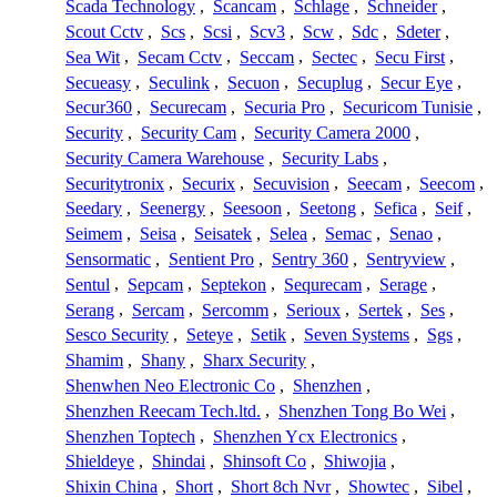
Scada Technology
,
Scancam
,
Schlage
,
Schneider
,
Scout Cctv
,
Scs
,
Scsi
,
Scv3
,
Scw
,
Sdc
,
Sdeter
,
Sea Wit
,
Secam Cctv
,
Seccam
,
Sectec
,
Secu First
,
Secueasy
,
Seculink
,
Secuon
,
Secuplug
,
Secur Eye
,
Secur360
,
Securecam
,
Securia Pro
,
Securicom Tunisie
,
Security
,
Security Cam
,
Security Camera 2000
,
Security Camera Warehouse
,
Security Labs
,
Securitytronix
,
Securix
,
Secuvision
,
Seecam
,
Seecom
,
Seedary
,
Seenergy
,
Seesoon
,
Seetong
,
Sefica
,
Seif
,
Seimem
,
Seisa
,
Seisatek
,
Selea
,
Semac
,
Senao
,
Sensormatic
,
Sentient Pro
,
Sentry 360
,
Sentryview
,
Sentul
,
Sepcam
,
Septekon
,
Sequrecam
,
Serage
,
Serang
,
Sercam
,
Sercomm
,
Serioux
,
Sertek
,
Ses
,
Sesco Security
,
Seteye
,
Setik
,
Seven Systems
,
Sgs
,
Shamim
,
Shany
,
Sharx Security
,
Shenwhen Neo Electronic Co
,
Shenzhen
,
Shenzhen Reecam Tech.ltd.
,
Shenzhen Tong Bo Wei
,
Shenzhen Toptech
,
Shenzhen Ycx Electronics
,
Shieldeye
,
Shindai
,
Shinsoft Co
,
Shiwojia
,
Shixin China
,
Short
,
Short 8ch Nvr
,
Showtec
,
Sibel
,