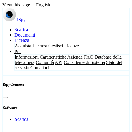
View this page in English
iSpy
Scarica
Documenti
Licenza
Acquista Licenza
Gestisci Licenze
Più
Informazioni
Caratteristiche
Aziende
FAQ
Database della
telecamera
Comunità
API
Consulente di Sistema
Stato del
servizio
Contattaci
iSpyConnect
Software
Scarica