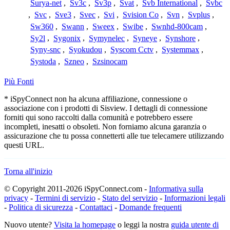
Surya-net
,
Sv3c
,
Sv3p
,
Svat
,
Svb International
,
Svbc
,
Svc
,
Sve3
,
Svec
,
Svi
,
Svision Co
,
Svn
,
Svplus
,
Sw360
,
Swann
,
Sweex
,
Swibe
,
Swnhd-800cam
,
Sy2l
,
Sygonix
,
Symynelec
,
Syneye
,
Synshore
,
Syny-snc
,
Syokudou
,
Syscom Cctv
,
Systemmax
,
Systoda
,
Szneo
,
Szsinocam
Più Fonti
* iSpyConnect non ha alcuna affiliazione, connessione o
associazione con i prodotti di Sisview. I dettagli di connessione
forniti qui sono raccolti dalla comunità e potrebbero essere
incompleti, inesatti o obsoleti. Non forniamo alcuna garanzia o
assicurazione che tu possa connetterti alle tue telecamere utilizzando
questi URL.
Torna all'inizio
© Copyright 2011-2026 iSpyConnect.com -
Informativa sulla
privacy
-
Termini di servizio
-
Stato del servizio
-
Informazioni legali
-
Politica di sicurezza
-
Contattaci
-
Domande frequenti
Nuovo utente?
Visita la homepage
o leggi la nostra
guida utente di