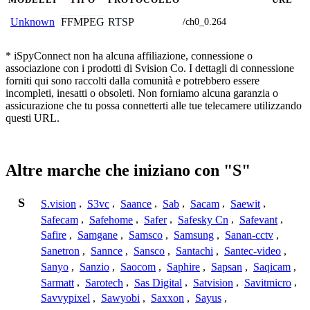
FFMPEG
RTSP
Unknown
/ch0_0.264
* iSpyConnect non ha alcuna affiliazione, connessione o
associazione con i prodotti di Svision Co. I dettagli di connessione
forniti qui sono raccolti dalla comunità e potrebbero essere
incompleti, inesatti o obsoleti. Non forniamo alcuna garanzia o
assicurazione che tu possa connetterti alle tue telecamere utilizzando
questi URL.
Altre marche che iniziano con "S"
S
S.vision
,
S3vc
,
Saance
,
Sab
,
Sacam
,
Saewit
,
Safecam
,
Safehome
,
Safer
,
Safesky Cn
,
Safevant
,
Safire
,
Samgane
,
Samsco
,
Samsung
,
Sanan-cctv
,
Sanetron
,
Sannce
,
Sansco
,
Santachi
,
Santec-video
,
Sanyo
,
Sanzio
,
Saocom
,
Saphire
,
Sapsan
,
Saqicam
,
Sarmatt
,
Sarotech
,
Sas Digital
,
Satvision
,
Savitmicro
,
Savvypixel
,
Sawyobi
,
Saxxon
,
Sayus
,