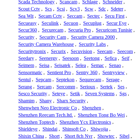
Scada Technology
,
Scancam
,
Schlage
,
Schneider
,
Scout Cctv
,
Scs
,
Scsi
,
Scv3
,
Scw
,
Sdc
,
Sdeter
,
Sea Wit
,
Secam Cctv
,
Seccam
,
Sectec
,
Secu First
,
Secueasy
,
Seculink
,
Secuon
,
Secuplug
,
Secur Eye
,
Secur360
,
Securecam
,
Securia Pro
,
Securicom Tunisie
,
Security
,
Security Cam
,
Security Camera 2000
,
Security Camera Warehouse
,
Security Labs
,
Securitytronix
,
Securix
,
Secuvision
,
Seecam
,
Seecom
,
Seedary
,
Seenergy
,
Seesoon
,
Seetong
,
Sefica
,
Seif
,
Seimem
,
Seisa
,
Seisatek
,
Selea
,
Semac
,
Senao
,
Sensormatic
,
Sentient Pro
,
Sentry 360
,
Sentryview
,
Sentul
,
Sepcam
,
Septekon
,
Sequrecam
,
Serage
,
Serang
,
Sercam
,
Sercomm
,
Serioux
,
Sertek
,
Ses
,
Sesco Security
,
Seteye
,
Setik
,
Seven Systems
,
Sgs
,
Shamim
,
Shany
,
Sharx Security
,
Shenwhen Neo Electronic Co
,
Shenzhen
,
Shenzhen Reecam Tech.ltd.
,
Shenzhen Tong Bo Wei
,
Shenzhen Toptech
,
Shenzhen Ycx Electronics
,
Shieldeye
,
Shindai
,
Shinsoft Co
,
Shiwojia
,
Shixin China
,
Short
,
Short 8ch Nvr
,
Showtec
,
Sibel
,