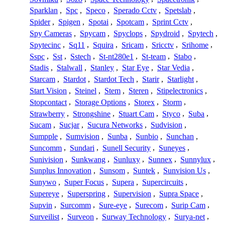
Sparklan
,
Spc
,
Speco
,
Sperado Cctv
,
Spetslab
,
Spider
,
Spigen
,
Spotai
,
Spotcam
,
Sprint Cctv
,
Spy Cameras
,
Spycam
,
Spyclops
,
Spydroid
,
Spytech
,
Spytecinc
,
Sq11
,
Squira
,
Sricam
,
Sricctv
,
Srihome
,
Sspc
,
Sst
,
Sstech
,
St-nt280e1
,
St-team
,
Stabo
,
Stadis
,
Stalwall
,
Stanley
,
Star Eye
,
Star Vedia
,
Starcam
,
Stardot
,
Stardot Tech
,
Starir
,
Starlight
,
Start Vision
,
Steinel
,
Stem
,
Steren
,
Stipelectronics
,
Stopcontact
,
Storage Options
,
Storex
,
Storm
,
Strawberry
,
Strongshine
,
Stuart Cam
,
Styco
,
Suba
,
Sucam
,
Sucjar
,
Sucura Networks
,
Sudvision
,
Sumpple
,
Sumvision
,
Sunba
,
Sunbio
,
Sunchan
,
Suncomm
,
Sundari
,
Sunell Security
,
Suneyes
,
Sunivision
,
Sunkwang
,
Sunluxy
,
Sunnex
,
Sunnylux
,
Sunplus Innovation
,
Sunsom
,
Suntek
,
Sunvision Us
,
Sunywo
,
Super Focus
,
Supera
,
Supercircuits
,
Supereye
,
Superspring
,
Supervision
,
Supra Space
,
Supvin
,
Surcomm
,
Sure-eye
,
Surecom
,
Surip Cam
,
Surveilist
,
Surveon
,
Surway Technology
,
Surya-net
,