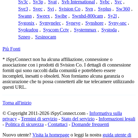
Sv3c
,
Sv3p
,
Svat
,
Svb International
,
Svbc
,
Svc
,
Sve3
,
Svec
,
Svi
,
Svision Co
,
Svn
,
Svplus
,
Sw360
,
Swann
,
Sweex
,
Swibe
,
Swnhd-800cam
,
Sy2l
,
Sygonix
,
Symynelec
,
Syneye
,
Synshore
,
Syny-snc
,
Syokudou
,
Syscom Cctv
,
Systemmax
,
Systoda
,
Szneo
,
Szsinocam
Più Fonti
* iSpyConnect non ha alcuna affiliazione, connessione o
associazione con i prodotti di Svision Co. I dettagli di connessione
forniti qui sono raccolti dalla comunità e potrebbero essere
incompleti, inesatti o obsoleti. Non forniamo alcuna garanzia o
assicurazione che tu possa connetterti alle tue telecamere utilizzando
questi URL.
Torna all'inizio
© Copyright 2011-2026 iSpyConnect.com -
Informativa sulla
privacy
-
Termini di servizio
-
Stato del servizio
-
Informazioni legali
-
Politica di sicurezza
-
Contattaci
-
Domande frequenti
Nuovo utente?
Visita la homepage
o leggi la nostra
guida utente di