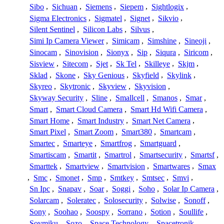
Sibo
,
Sichuan
,
Siemens
,
Siepem
,
Sightlogix
,
Sigma Electronics
,
Sigmatel
,
Signet
,
Sikvio
,
Silent Sentinel
,
Silicon Labs
,
Silvus
,
Simi Ip Camera Viewer
,
Simicam
,
Simshine
,
Sineoji
,
Sinocam
,
Sinovision
,
Sionyx
,
Sip
,
Siqura
,
Siricom
,
Sisview
,
Sitecom
,
Sjet
,
Sk Tel
,
Skilleye
,
Skjm
,
Sklad
,
Skone
,
Sky Genious
,
Skyfield
,
Skylink
,
Skyreo
,
Skytronic
,
Skyview
,
Skyvision
,
Skyway Security
,
Sline
,
Smallcell
,
Smanos
,
Smar
,
Smart
,
Smart Cloud Camera
,
Smart Hd Wifi Camera
,
Smart Home
,
Smart Industry
,
Smart Net Camera
,
Smart Pixel
,
Smart Zoom
,
Smart380
,
Smartcam
,
Smartec
,
Smarteye
,
Smartfrog
,
Smartguard
,
Smartiscam
,
Smartit
,
Smartrol
,
Smartsecurity
,
Smartsf
,
Smarttek
,
Smartview
,
Smartvision
,
Smartwares
,
Smax
,
Smc
,
Smonet
,
Smp
,
Smtkey
,
Smtsec
,
Smvi
,
Sn Ipc
,
Snapav
,
Soar
,
Soggi
,
Soho
,
Solar Ip Camera
,
Solarcam
,
Soleratec
,
Solosecurity
,
Solwise
,
Sonoff
,
Sony
,
Soohao
,
Soospy
,
Sorrano
,
Sotion
,
Soullife
,
Sovmiku
,
Sozo
,
Space Technology
,
Spacetronik
,