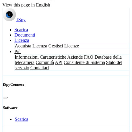
View this page in English
iSpy
Scarica
Documenti
Licenza
Acquista Licenza
Gestisci Licenze
Più
Informazioni
Caratteristiche
Aziende
FAQ
Database della
telecamera
Comunità
API
Consulente di Sistema
Stato del
servizio
Contattaci
iSpyConnect
Software
Scarica