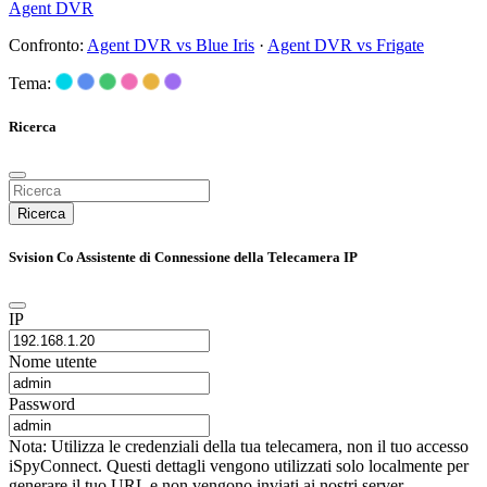
Agent DVR
Confronto:
Agent DVR vs Blue Iris
·
Agent DVR vs Frigate
Tema:
Ricerca
Ricerca
Svision Co Assistente di Connessione della Telecamera IP
IP
Nome utente
Password
Nota: Utilizza le credenziali della tua telecamera, non il tuo accesso
iSpyConnect. Questi dettagli vengono utilizzati solo localmente per
generare il tuo URL e non vengono inviati ai nostri server.