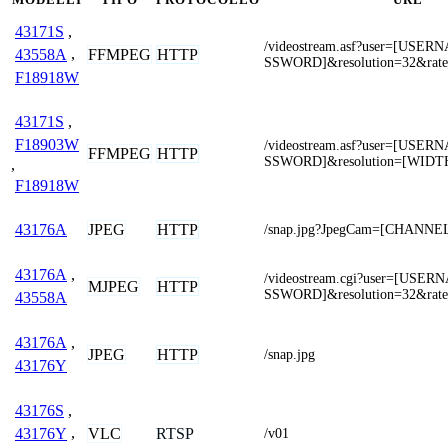
43171S
,
/videostream.asf?user=[USE
FFMPEG
HTTP
43558A
,
SSWORD]&resolution=32&rat
F18918W
43171S
,
F18903W
/videostream.asf?user=[USE
FFMPEG
HTTP
SSWORD]&resolution=[WIDT
,
F18918W
JPEG
HTTP
43176A
/snap.jpg?JpegCam=[CHANNE
43176A
,
/videostream.cgi?user=[USE
MJPEG
HTTP
SSWORD]&resolution=32&rat
43558A
43176A
,
JPEG
HTTP
/snap.jpg
43176Y
43176S
,
VLC
RTSP
43176Y
,
/v01