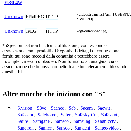
FI8904W
/videostream.asf?usr=[USER
Unknown
FFMPEG
HTTP
SWORD]
JPEG
HTTP
Unknown
/cgi-bin/video.jpg
* iSpyConnect non ha alcuna affiliazione, connessione o
associazione con i prodotti di Sygonix. I dettagli di connessione
forniti qui sono raccolti dalla comunità e potrebbero essere
incompleti, inesatti o obsoleti. Non forniamo alcuna garanzia o
assicurazione che tu possa connetterti alle tue telecamere utilizzando
questi URL.
Altre marche che iniziano con "S"
S
S.vision
,
S3vc
,
Saance
,
Sab
,
Sacam
,
Saewit
,
Safecam
,
Safehome
,
Safer
,
Safesky Cn
,
Safevant
,
Safire
,
Samgane
,
Samsco
,
Samsung
,
Sanan-cctv
,
Sanetron
,
Sannce
,
Sansco
,
Santachi
,
Santec-video
,