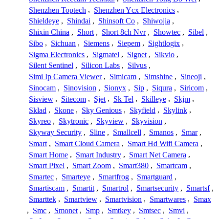
Shenzhen Toptech
,
Shenzhen Ycx Electronics
,
Shieldeye
,
Shindai
,
Shinsoft Co
,
Shiwojia
,
Shixin China
,
Short
,
Short 8ch Nvr
,
Showtec
,
Sibel
,
Sibo
,
Sichuan
,
Siemens
,
Siepem
,
Sightlogix
,
Sigma Electronics
,
Sigmatel
,
Signet
,
Sikvio
,
Silent Sentinel
,
Silicon Labs
,
Silvus
,
Simi Ip Camera Viewer
,
Simicam
,
Simshine
,
Sineoji
,
Sinocam
,
Sinovision
,
Sionyx
,
Sip
,
Siqura
,
Siricom
,
Sisview
,
Sitecom
,
Sjet
,
Sk Tel
,
Skilleye
,
Skjm
,
Sklad
,
Skone
,
Sky Genious
,
Skyfield
,
Skylink
,
Skyreo
,
Skytronic
,
Skyview
,
Skyvision
,
Skyway Security
,
Sline
,
Smallcell
,
Smanos
,
Smar
,
Smart
,
Smart Cloud Camera
,
Smart Hd Wifi Camera
,
Smart Home
,
Smart Industry
,
Smart Net Camera
,
Smart Pixel
,
Smart Zoom
,
Smart380
,
Smartcam
,
Smartec
,
Smarteye
,
Smartfrog
,
Smartguard
,
Smartiscam
,
Smartit
,
Smartrol
,
Smartsecurity
,
Smartsf
,
Smarttek
,
Smartview
,
Smartvision
,
Smartwares
,
Smax
,
Smc
,
Smonet
,
Smp
,
Smtkey
,
Smtsec
,
Smvi
,