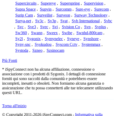
Supercircuits
,
Supereye
,
Superspring
,
Supervision
,
Supra Space
,
Supvin
,
Surcomm
,
Sure-eye
,
Surecom
,
Surip Cam
,
Surveilist
,
Surveon
,
Surway Technology
,
Surya-net
,
Sv3c
,
Sv3p
,
Svat
,
Svb International
,
Svbc
,
Svc
,
Sve3
,
Svec
,
Svi
,
Svision Co
,
Svn
,
Svplus
,
Sw360
,
Swann
,
Sweex
,
Swibe
,
Swnhd-800cam
,
Sy2l
,
Sygonix
,
Symynelec
,
Syneye
,
Synshore
,
Syny-snc
,
Syokudou
,
Syscom Cctv
,
Systemmax
,
Systoda
,
Szneo
,
Szsinocam
Più Fonti
* iSpyConnect non ha alcuna affiliazione, connessione o
associazione con i prodotti di Sygonix. I dettagli di connessione
forniti qui sono raccolti dalla comunità e potrebbero essere
incompleti, inesatti o obsoleti. Non forniamo alcuna garanzia o
assicurazione che tu possa connetterti alle tue telecamere utilizzando
questi URL.
Torna all'inizio
© Copyright 2011-2026 iSpyConnect.com -
Informativa sulla