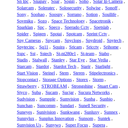
Sn Ipc
,
Snapav
,
Soar
,
Soggi
,
Soho
,
Solar Ip Camera
,
Solarcam
,
Soleratec
,
Solosecurity
,
Solwise
,
Sonoff
,
Sony
,
Soohao
,
Soospy
,
Sorrano
,
Sotion
,
Soullife
,
Sovmiku
,
Sozo
,
Space Technology
,
Spacetronik
,
Sparklan
,
Spc
,
Speco
,
Sperado Cctv
,
Spetslab
,
Spider
,
Spigen
,
Spotai
,
Spotcam
,
Sprint Cctv
,
Spy Cameras
,
Spycam
,
Spyclops
,
Spydroid
,
Spytech
,
Spytecinc
,
Sq11
,
Squira
,
Sricam
,
Sricctv
,
Srihome
,
Sspc
,
Sst
,
Sstech
,
St-nt280e1
,
St-team
,
Stabo
,
Stadis
,
Stalwall
,
Stanley
,
Star Eye
,
Star Vedia
,
Starcam
,
Stardot
,
Stardot Tech
,
Starir
,
Starlight
,
Start Vision
,
Steinel
,
Stem
,
Steren
,
Stipelectronics
,
Stopcontact
,
Storage Options
,
Storex
,
Storm
,
Strawberry
,
STROBEAM
,
Strongshine
,
Stuart Cam
,
Styco
,
Suba
,
Sucam
,
Sucjar
,
Sucura Networks
,
Sudvision
,
Sumpple
,
Sumvision
,
Sunba
,
Sunbio
,
Sunchan
,
Suncomm
,
Sundari
,
Sunell Security
,
Suneyes
,
Sunivision
,
Sunkwang
,
Sunluxy
,
Sunnex
,
Sunnylux
,
Sunplus Innovation
,
Sunsom
,
Suntek
,
Sunvision Us
,
Sunywo
,
Super Focus
,
Supera
,