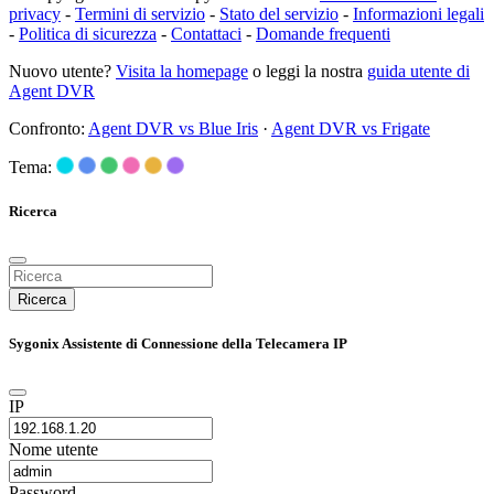
privacy
-
Termini di servizio
-
Stato del servizio
-
Informazioni legali
-
Politica di sicurezza
-
Contattaci
-
Domande frequenti
Nuovo utente?
Visita la homepage
o leggi la nostra
guida utente di
Agent DVR
Confronto:
Agent DVR vs Blue Iris
·
Agent DVR vs Frigate
Tema:
Ricerca
Ricerca
Sygonix Assistente di Connessione della Telecamera IP
IP
Nome utente
Password