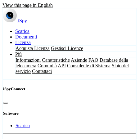
View this page in English
iSpy
Scarica
Documenti
Licenza
Acquista Licenza
Gestisci Licenze
Più
Informazioni
Caratteristiche
Aziende
FAQ
Database della
telecamera
Comunità
API
Consulente di Sistema
Stato del
servizio
Contattaci
iSpyConnect
Software
Scarica