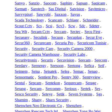
Sanyo
,
Sanzio
,
Saocom
,
Saphire
,
Sapsan
,
Saqicam
,
Sarmatt
,
Sarotech
,
Sas Digital
,
Satvision
,
Savitmicro
,
Savvypixel
,
Sawyobi
,
Saxxon
,
Sayus
,
Scada Technology
,
Scancam
,
Schlage
,
Schneider
,
Scout Cctv
,
Scs
,
Scsi
,
Scv3
,
Scw
,
Sdc
,
Sdeter
,
Sea Wit
,
Secam Cctv
,
Seccam
,
Sectec
,
Secu First
,
Secueasy
,
Seculink
,
Secuon
,
Secuplug
,
Secur Eye
,
Secur360
,
Securecam
,
Securia Pro
,
Securicom Tunisie
,
Security
,
Security Cam
,
Security Camera 2000
,
Security Camera Warehouse
,
Security Labs
,
Securitytronix
,
Securix
,
Secuvision
,
Seecam
,
Seecom
,
Seedary
,
Seenergy
,
Seesoon
,
Seetong
,
Sefica
,
Seif
,
Seimem
,
Seisa
,
Seisatek
,
Selea
,
Semac
,
Senao
,
Sensormatic
,
Sentient Pro
,
Sentry 360
,
Sentryview
,
Sentul
,
Sepcam
,
Septekon
,
Sequrecam
,
Serage
,
Serang
,
Sercam
,
Sercomm
,
Serioux
,
Sertek
,
Ses
,
Sesco Security
,
Seteye
,
Setik
,
Seven Systems
,
Sgs
,
Shamim
,
Shany
,
Sharx Security
,
Shenwhen Neo Electronic Co
,
Shenzhen
,
Shenzhen Reecam Tech.ltd.
,
Shenzhen Tong Bo Wei
,