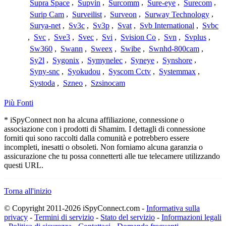
Supra Space
,
Supvin
,
Surcomm
,
Sure-eye
,
Surecom
,
Surip Cam
,
Surveilist
,
Surveon
,
Surway Technology
,
Surya-net
,
Sv3c
,
Sv3p
,
Svat
,
Svb International
,
Svbc
,
Svc
,
Sve3
,
Svec
,
Svi
,
Svision Co
,
Svn
,
Svplus
,
Sw360
,
Swann
,
Sweex
,
Swibe
,
Swnhd-800cam
,
Sy2l
,
Sygonix
,
Symynelec
,
Syneye
,
Synshore
,
Syny-snc
,
Syokudou
,
Syscom Cctv
,
Systemmax
,
Systoda
,
Szneo
,
Szsinocam
Più Fonti
* iSpyConnect non ha alcuna affiliazione, connessione o
associazione con i prodotti di Shamim. I dettagli di connessione
forniti qui sono raccolti dalla comunità e potrebbero essere
incompleti, inesatti o obsoleti. Non forniamo alcuna garanzia o
assicurazione che tu possa connetterti alle tue telecamere utilizzando
questi URL.
Torna all'inizio
© Copyright 2011-2026 iSpyConnect.com -
Informativa sulla
privacy
-
Termini di servizio
-
Stato del servizio
-
Informazioni legali