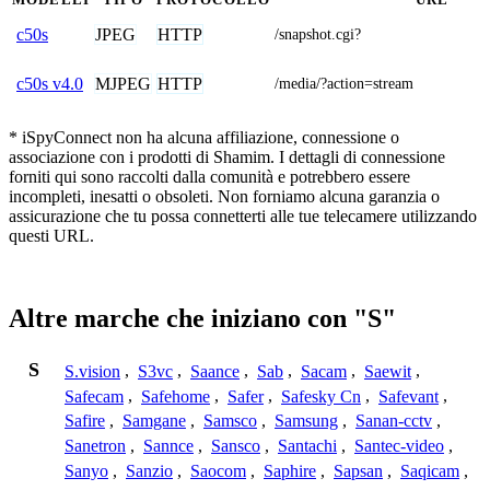
JPEG
HTTP
c50s
/snapshot.cgi?
MJPEG
HTTP
c50s v4.0
/media/?action=stream
* iSpyConnect non ha alcuna affiliazione, connessione o
associazione con i prodotti di Shamim. I dettagli di connessione
forniti qui sono raccolti dalla comunità e potrebbero essere
incompleti, inesatti o obsoleti. Non forniamo alcuna garanzia o
assicurazione che tu possa connetterti alle tue telecamere utilizzando
questi URL.
Altre marche che iniziano con "S"
S
S.vision
,
S3vc
,
Saance
,
Sab
,
Sacam
,
Saewit
,
Safecam
,
Safehome
,
Safer
,
Safesky Cn
,
Safevant
,
Safire
,
Samgane
,
Samsco
,
Samsung
,
Sanan-cctv
,
Sanetron
,
Sannce
,
Sansco
,
Santachi
,
Santec-video
,
Sanyo
,
Sanzio
,
Saocom
,
Saphire
,
Sapsan
,
Saqicam
,