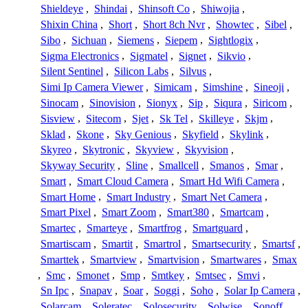
Shieldeye
,
Shindai
,
Shinsoft Co
,
Shiwojia
,
Shixin China
,
Short
,
Short 8ch Nvr
,
Showtec
,
Sibel
,
Sibo
,
Sichuan
,
Siemens
,
Siepem
,
Sightlogix
,
Sigma Electronics
,
Sigmatel
,
Signet
,
Sikvio
,
Silent Sentinel
,
Silicon Labs
,
Silvus
,
Simi Ip Camera Viewer
,
Simicam
,
Simshine
,
Sineoji
,
Sinocam
,
Sinovision
,
Sionyx
,
Sip
,
Siqura
,
Siricom
,
Sisview
,
Sitecom
,
Sjet
,
Sk Tel
,
Skilleye
,
Skjm
,
Sklad
,
Skone
,
Sky Genious
,
Skyfield
,
Skylink
,
Skyreo
,
Skytronic
,
Skyview
,
Skyvision
,
Skyway Security
,
Sline
,
Smallcell
,
Smanos
,
Smar
,
Smart
,
Smart Cloud Camera
,
Smart Hd Wifi Camera
,
Smart Home
,
Smart Industry
,
Smart Net Camera
,
Smart Pixel
,
Smart Zoom
,
Smart380
,
Smartcam
,
Smartec
,
Smarteye
,
Smartfrog
,
Smartguard
,
Smartiscam
,
Smartit
,
Smartrol
,
Smartsecurity
,
Smartsf
,
Smarttek
,
Smartview
,
Smartvision
,
Smartwares
,
Smax
,
Smc
,
Smonet
,
Smp
,
Smtkey
,
Smtsec
,
Smvi
,
Sn Ipc
,
Snapav
,
Soar
,
Soggi
,
Soho
,
Solar Ip Camera
,
Solarcam
,
Soleratec
,
Solosecurity
,
Solwise
,
Sonoff
,