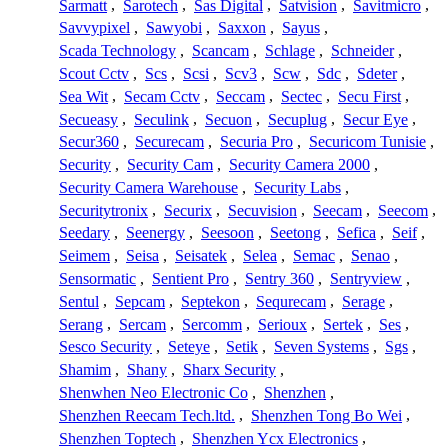
Sarmatt
,
Sarotech
,
Sas Digital
,
Satvision
,
Savitmicro
,
Savvypixel
,
Sawyobi
,
Saxxon
,
Sayus
,
Scada Technology
,
Scancam
,
Schlage
,
Schneider
,
Scout Cctv
,
Scs
,
Scsi
,
Scv3
,
Scw
,
Sdc
,
Sdeter
,
Sea Wit
,
Secam Cctv
,
Seccam
,
Sectec
,
Secu First
,
Secueasy
,
Seculink
,
Secuon
,
Secuplug
,
Secur Eye
,
Secur360
,
Securecam
,
Securia Pro
,
Securicom Tunisie
,
Security
,
Security Cam
,
Security Camera 2000
,
Security Camera Warehouse
,
Security Labs
,
Securitytronix
,
Securix
,
Secuvision
,
Seecam
,
Seecom
,
Seedary
,
Seenergy
,
Seesoon
,
Seetong
,
Sefica
,
Seif
,
Seimem
,
Seisa
,
Seisatek
,
Selea
,
Semac
,
Senao
,
Sensormatic
,
Sentient Pro
,
Sentry 360
,
Sentryview
,
Sentul
,
Sepcam
,
Septekon
,
Sequrecam
,
Serage
,
Serang
,
Sercam
,
Sercomm
,
Serioux
,
Sertek
,
Ses
,
Sesco Security
,
Seteye
,
Setik
,
Seven Systems
,
Sgs
,
Shamim
,
Shany
,
Sharx Security
,
Shenwhen Neo Electronic Co
,
Shenzhen
,
Shenzhen Reecam Tech.ltd.
,
Shenzhen Tong Bo Wei
,
Shenzhen Toptech
,
Shenzhen Ycx Electronics
,