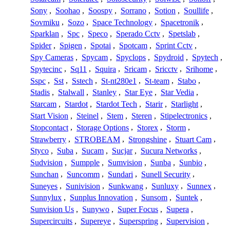
Sony
,
Soohao
,
Soospy
,
Sorrano
,
Sotion
,
Soullife
,
Sovmiku
,
Sozo
,
Space Technology
,
Spacetronik
,
Sparklan
,
Spc
,
Speco
,
Sperado Cctv
,
Spetslab
,
Spider
,
Spigen
,
Spotai
,
Spotcam
,
Sprint Cctv
,
Spy Cameras
,
Spycam
,
Spyclops
,
Spydroid
,
Spytech
,
Spytecinc
,
Sq11
,
Squira
,
Sricam
,
Sricctv
,
Srihome
,
Sspc
,
Sst
,
Sstech
,
St-nt280e1
,
St-team
,
Stabo
,
Stadis
,
Stalwall
,
Stanley
,
Star Eye
,
Star Vedia
,
Starcam
,
Stardot
,
Stardot Tech
,
Starir
,
Starlight
,
Start Vision
,
Steinel
,
Stem
,
Steren
,
Stipelectronics
,
Stopcontact
,
Storage Options
,
Storex
,
Storm
,
Strawberry
,
STROBEAM
,
Strongshine
,
Stuart Cam
,
Styco
,
Suba
,
Sucam
,
Sucjar
,
Sucura Networks
,
Sudvision
,
Sumpple
,
Sumvision
,
Sunba
,
Sunbio
,
Sunchan
,
Suncomm
,
Sundari
,
Sunell Security
,
Suneyes
,
Sunivision
,
Sunkwang
,
Sunluxy
,
Sunnex
,
Sunnylux
,
Sunplus Innovation
,
Sunsom
,
Suntek
,
Sunvision Us
,
Sunywo
,
Super Focus
,
Supera
,
Supercircuits
,
Supereye
,
Superspring
,
Supervision
,