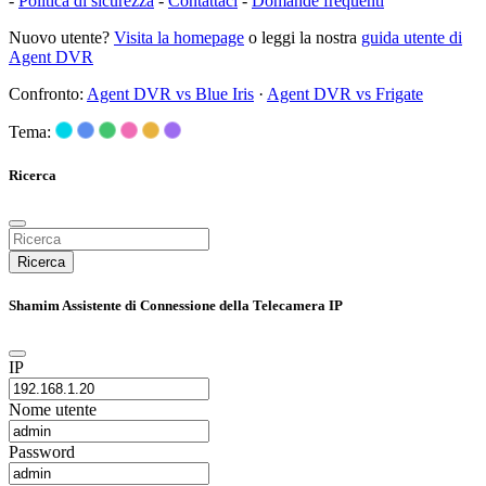
-
Politica di sicurezza
-
Contattaci
-
Domande frequenti
Nuovo utente?
Visita la homepage
o leggi la nostra
guida utente di
Agent DVR
Confronto:
Agent DVR vs Blue Iris
·
Agent DVR vs Frigate
Tema:
Ricerca
Ricerca
Shamim Assistente di Connessione della Telecamera IP
IP
Nome utente
Password