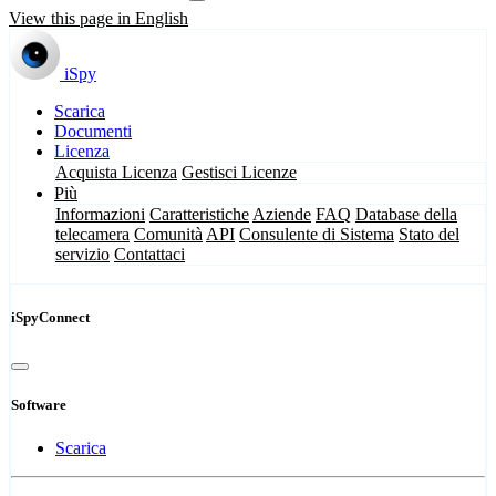
View this page in English
iSpy
Scarica
Documenti
Licenza
Acquista Licenza
Gestisci Licenze
Più
Informazioni
Caratteristiche
Aziende
FAQ
Database della
telecamera
Comunità
API
Consulente di Sistema
Stato del
servizio
Contattaci
iSpyConnect
Software
Scarica