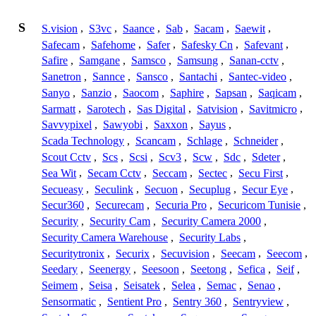
S
S.vision
,
S3vc
,
Saance
,
Sab
,
Sacam
,
Saewit
,
Safecam
,
Safehome
,
Safer
,
Safesky Cn
,
Safevant
,
Safire
,
Samgane
,
Samsco
,
Samsung
,
Sanan-cctv
,
Sanetron
,
Sannce
,
Sansco
,
Santachi
,
Santec-video
,
Sanyo
,
Sanzio
,
Saocom
,
Saphire
,
Sapsan
,
Saqicam
,
Sarmatt
,
Sarotech
,
Sas Digital
,
Satvision
,
Savitmicro
,
Savvypixel
,
Sawyobi
,
Saxxon
,
Sayus
,
Scada Technology
,
Scancam
,
Schlage
,
Schneider
,
Scout Cctv
,
Scs
,
Scsi
,
Scv3
,
Scw
,
Sdc
,
Sdeter
,
Sea Wit
,
Secam Cctv
,
Seccam
,
Sectec
,
Secu First
,
Secueasy
,
Seculink
,
Secuon
,
Secuplug
,
Secur Eye
,
Secur360
,
Securecam
,
Securia Pro
,
Securicom Tunisie
,
Security
,
Security Cam
,
Security Camera 2000
,
Security Camera Warehouse
,
Security Labs
,
Securitytronix
,
Securix
,
Secuvision
,
Seecam
,
Seecom
,
Seedary
,
Seenergy
,
Seesoon
,
Seetong
,
Sefica
,
Seif
,
Seimem
,
Seisa
,
Seisatek
,
Selea
,
Semac
,
Senao
,
Sensormatic
,
Sentient Pro
,
Sentry 360
,
Sentryview
,