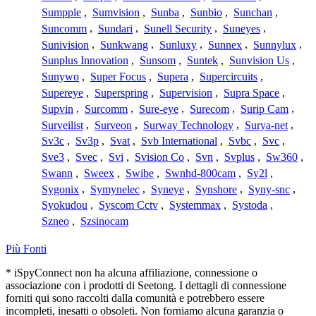
Sumpple
,
Sumvision
,
Sunba
,
Sunbio
,
Sunchan
,
Suncomm
,
Sundari
,
Sunell Security
,
Suneyes
,
Sunivision
,
Sunkwang
,
Sunluxy
,
Sunnex
,
Sunnylux
,
Sunplus Innovation
,
Sunsom
,
Suntek
,
Sunvision Us
,
Sunywo
,
Super Focus
,
Supera
,
Supercircuits
,
Supereye
,
Superspring
,
Supervision
,
Supra Space
,
Supvin
,
Surcomm
,
Sure-eye
,
Surecom
,
Surip Cam
,
Surveilist
,
Surveon
,
Surway Technology
,
Surya-net
,
Sv3c
,
Sv3p
,
Svat
,
Svb International
,
Svbc
,
Svc
,
Sve3
,
Svec
,
Svi
,
Svision Co
,
Svn
,
Svplus
,
Sw360
,
Swann
,
Sweex
,
Swibe
,
Swnhd-800cam
,
Sy2l
,
Sygonix
,
Symynelec
,
Syneye
,
Synshore
,
Syny-snc
,
Syokudou
,
Syscom Cctv
,
Systemmax
,
Systoda
,
Szneo
,
Szsinocam
Più Fonti
* iSpyConnect non ha alcuna affiliazione, connessione o
associazione con i prodotti di Seetong. I dettagli di connessione
forniti qui sono raccolti dalla comunità e potrebbero essere
incompleti, inesatti o obsoleti. Non forniamo alcuna garanzia o