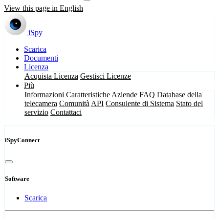
View this page in English
iSpy
Scarica
Documenti
Licenza
Acquista Licenza
Gestisci Licenze
Più
Informazioni
Caratteristiche
Aziende
FAQ
Database della
telecamera
Comunità
API
Consulente di Sistema
Stato del
servizio
Contattaci
iSpyConnect
Software
Scarica