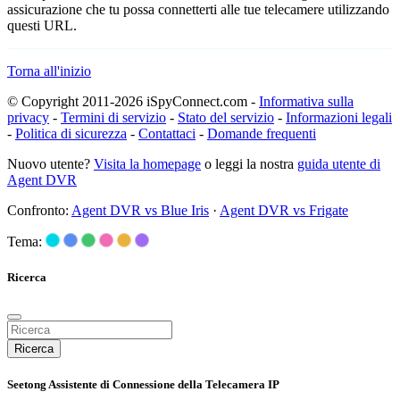
assicurazione che tu possa connetterti alle tue telecamere utilizzando
questi URL.
Torna all'inizio
© Copyright 2011-2026 iSpyConnect.com -
Informativa sulla
privacy
-
Termini di servizio
-
Stato del servizio
-
Informazioni legali
-
Politica di sicurezza
-
Contattaci
-
Domande frequenti
Nuovo utente?
Visita la homepage
o leggi la nostra
guida utente di
Agent DVR
Confronto:
Agent DVR vs Blue Iris
·
Agent DVR vs Frigate
Tema:
Ricerca
Ricerca
Seetong Assistente di Connessione della Telecamera IP