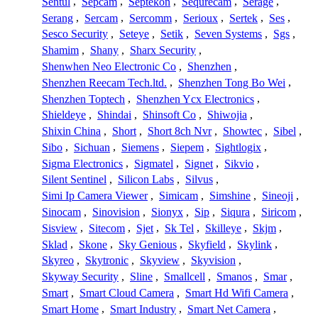
Sentul
,
Sepcam
,
Septekon
,
Sequrecam
,
Serage
,
Serang
,
Sercam
,
Sercomm
,
Serioux
,
Sertek
,
Ses
,
Sesco Security
,
Seteye
,
Setik
,
Seven Systems
,
Sgs
,
Shamim
,
Shany
,
Sharx Security
,
Shenwhen Neo Electronic Co
,
Shenzhen
,
Shenzhen Reecam Tech.ltd.
,
Shenzhen Tong Bo Wei
,
Shenzhen Toptech
,
Shenzhen Ycx Electronics
,
Shieldeye
,
Shindai
,
Shinsoft Co
,
Shiwojia
,
Shixin China
,
Short
,
Short 8ch Nvr
,
Showtec
,
Sibel
,
Sibo
,
Sichuan
,
Siemens
,
Siepem
,
Sightlogix
,
Sigma Electronics
,
Sigmatel
,
Signet
,
Sikvio
,
Silent Sentinel
,
Silicon Labs
,
Silvus
,
Simi Ip Camera Viewer
,
Simicam
,
Simshine
,
Sineoji
,
Sinocam
,
Sinovision
,
Sionyx
,
Sip
,
Siqura
,
Siricom
,
Sisview
,
Sitecom
,
Sjet
,
Sk Tel
,
Skilleye
,
Skjm
,
Sklad
,
Skone
,
Sky Genious
,
Skyfield
,
Skylink
,
Skyreo
,
Skytronic
,
Skyview
,
Skyvision
,
Skyway Security
,
Sline
,
Smallcell
,
Smanos
,
Smar
,
Smart
,
Smart Cloud Camera
,
Smart Hd Wifi Camera
,
Smart Home
,
Smart Industry
,
Smart Net Camera
,