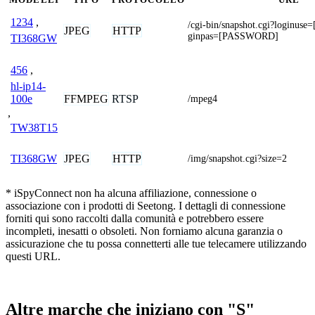
1234
,
/cgi-bin/snapshot.cgi?login
JPEG
HTTP
ginpas=[PASSWORD]
TI368GW
456
,
hl-ip14-
FFMPEG
RTSP
100e
/mpeg4
,
TW38T15
JPEG
HTTP
TI368GW
/img/snapshot.cgi?size=2
* iSpyConnect non ha alcuna affiliazione, connessione o
associazione con i prodotti di Seetong. I dettagli di connessione
forniti qui sono raccolti dalla comunità e potrebbero essere
incompleti, inesatti o obsoleti. Non forniamo alcuna garanzia o
assicurazione che tu possa connetterti alle tue telecamere utilizzando
questi URL.
Altre marche che iniziano con "S"