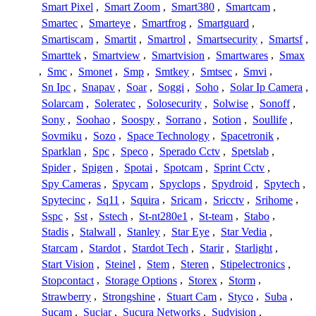
Smart Pixel
,
Smart Zoom
,
Smart380
,
Smartcam
,
Smartec
,
Smarteye
,
Smartfrog
,
Smartguard
,
Smartiscam
,
Smartit
,
Smartrol
,
Smartsecurity
,
Smartsf
,
Smarttek
,
Smartview
,
Smartvision
,
Smartwares
,
Smax
,
Smc
,
Smonet
,
Smp
,
Smtkey
,
Smtsec
,
Smvi
,
Sn Ipc
,
Snapav
,
Soar
,
Soggi
,
Soho
,
Solar Ip Camera
,
Solarcam
,
Soleratec
,
Solosecurity
,
Solwise
,
Sonoff
,
Sony
,
Soohao
,
Soospy
,
Sorrano
,
Sotion
,
Soullife
,
Sovmiku
,
Sozo
,
Space Technology
,
Spacetronik
,
Sparklan
,
Spc
,
Speco
,
Sperado Cctv
,
Spetslab
,
Spider
,
Spigen
,
Spotai
,
Spotcam
,
Sprint Cctv
,
Spy Cameras
,
Spycam
,
Spyclops
,
Spydroid
,
Spytech
,
Spytecinc
,
Sq11
,
Squira
,
Sricam
,
Sricctv
,
Srihome
,
Sspc
,
Sst
,
Sstech
,
St-nt280e1
,
St-team
,
Stabo
,
Stadis
,
Stalwall
,
Stanley
,
Star Eye
,
Star Vedia
,
Starcam
,
Stardot
,
Stardot Tech
,
Starir
,
Starlight
,
Start Vision
,
Steinel
,
Stem
,
Steren
,
Stipelectronics
,
Stopcontact
,
Storage Options
,
Storex
,
Storm
,
Strawberry
,
Strongshine
,
Stuart Cam
,
Styco
,
Suba
,
Sucam
,
Sucjar
,
Sucura Networks
,
Sudvision
,