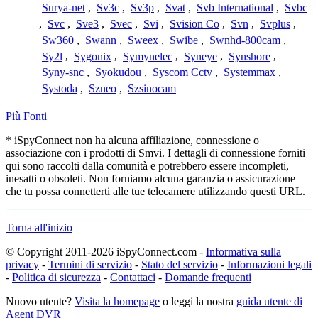
Surya-net
,
Sv3c
,
Sv3p
,
Svat
,
Svb International
,
Svbc
,
Svc
,
Sve3
,
Svec
,
Svi
,
Svision Co
,
Svn
,
Svplus
,
Sw360
,
Swann
,
Sweex
,
Swibe
,
Swnhd-800cam
,
Sy2l
,
Sygonix
,
Symynelec
,
Syneye
,
Synshore
,
Syny-snc
,
Syokudou
,
Syscom Cctv
,
Systemmax
,
Systoda
,
Szneo
,
Szsinocam
Più Fonti
* iSpyConnect non ha alcuna affiliazione, connessione o
associazione con i prodotti di Smvi. I dettagli di connessione forniti
qui sono raccolti dalla comunità e potrebbero essere incompleti,
inesatti o obsoleti. Non forniamo alcuna garanzia o assicurazione
che tu possa connetterti alle tue telecamere utilizzando questi URL.
Torna all'inizio
© Copyright 2011-2026 iSpyConnect.com -
Informativa sulla
privacy
-
Termini di servizio
-
Stato del servizio
-
Informazioni legali
-
Politica di sicurezza
-
Contattaci
-
Domande frequenti
Nuovo utente?
Visita la homepage
o leggi la nostra
guida utente di
Agent DVR