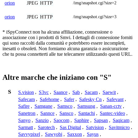
JPEG
HTTP
orion
/img/snapshot.cgi?size=2
JPEG
HTTP
orion
/img/snapshot.cgi?size=3
* iSpyConnect non ha alcuna affiliazione, connessione o
associazione con i prodotti di Smvi. I dettagli di connessione forniti
qui sono raccolti dalla comunità e potrebbero essere incompleti,
inesatti o obsoleti. Non forniamo alcuna garanzia o assicurazione
che tu possa connetterti alle tue telecamere utilizzando questi URL.
Altre marche che iniziano con "S"
S
S.vision
,
S3vc
,
Saance
,
Sab
,
Sacam
,
Saewit
,
Safecam
,
Safehome
,
Safer
,
Safesky Cn
,
Safevant
,
Safire
,
Samgane
,
Samsco
,
Samsung
,
Sanan-cctv
,
Sanetron
,
Sannce
,
Sansco
,
Santachi
,
Santec-video
,
Sanyo
,
Sanzio
,
Saocom
,
Saphire
,
Sapsan
,
Saqicam
,
Sarmatt
,
Sarotech
,
Sas Digital
,
Satvision
,
Savitmicro
,
Savvypixel
,
Sawyobi
,
Saxxon
,
Sayus
,