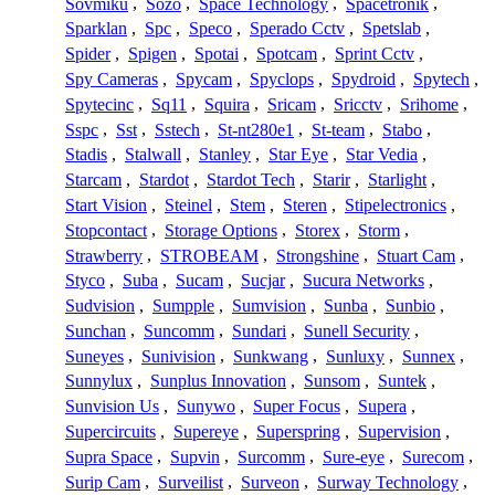
Sovmiku
,
Sozo
,
Space Technology
,
Spacetronik
,
Sparklan
,
Spc
,
Speco
,
Sperado Cctv
,
Spetslab
,
Spider
,
Spigen
,
Spotai
,
Spotcam
,
Sprint Cctv
,
Spy Cameras
,
Spycam
,
Spyclops
,
Spydroid
,
Spytech
,
Spytecinc
,
Sq11
,
Squira
,
Sricam
,
Sricctv
,
Srihome
,
Sspc
,
Sst
,
Sstech
,
St-nt280e1
,
St-team
,
Stabo
,
Stadis
,
Stalwall
,
Stanley
,
Star Eye
,
Star Vedia
,
Starcam
,
Stardot
,
Stardot Tech
,
Starir
,
Starlight
,
Start Vision
,
Steinel
,
Stem
,
Steren
,
Stipelectronics
,
Stopcontact
,
Storage Options
,
Storex
,
Storm
,
Strawberry
,
STROBEAM
,
Strongshine
,
Stuart Cam
,
Styco
,
Suba
,
Sucam
,
Sucjar
,
Sucura Networks
,
Sudvision
,
Sumpple
,
Sumvision
,
Sunba
,
Sunbio
,
Sunchan
,
Suncomm
,
Sundari
,
Sunell Security
,
Suneyes
,
Sunivision
,
Sunkwang
,
Sunluxy
,
Sunnex
,
Sunnylux
,
Sunplus Innovation
,
Sunsom
,
Suntek
,
Sunvision Us
,
Sunywo
,
Super Focus
,
Supera
,
Supercircuits
,
Supereye
,
Superspring
,
Supervision
,
Supra Space
,
Supvin
,
Surcomm
,
Sure-eye
,
Surecom
,
Surip Cam
,
Surveilist
,
Surveon
,
Surway Technology
,