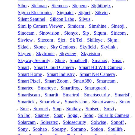
Sibo
,
Sichuan
,
Siemens
,
Siepem
,
Sightlogix
,
Sigma Electronics
,
Sigmatel
,
Signet
,
Sikvio
,
Silent Sentinel
,
Silicon Labs
,
Silvus
,
Simi Ip Camera Viewer
,
Simicam
,
Simshine
,
Sineoji
,
Sinocam
,
Sinovision
,
Sionyx
,
Sip
,
Siqura
,
Siricom
,
Sisview
,
Sitecom
,
Sjet
,
Sk Tel
,
Skilleye
,
Skjm
,
Sklad
,
Skone
,
Sky Genious
,
Skyfield
,
Skylink
,
Skyreo
,
Skytronic
,
Skyview
,
Skyvision
,
Skyway Security
,
Sline
,
Smallcell
,
Smanos
,
Smar
,
Smart
,
Smart Cloud Camera
,
Smart Hd Wifi Camera
,
Smart Home
,
Smart Industry
,
Smart Net Camera
,
Smart Pixel
,
Smart Zoom
,
Smart380
,
Smartcam
,
Smartec
,
Smarteye
,
Smartfrog
,
Smartguard
,
Smartiscam
,
Smartit
,
Smartrol
,
Smartsecurity
,
Smartsf
,
Smarttek
,
Smartview
,
Smartvision
,
Smartwares
,
Smax
,
Smc
,
Smonet
,
Smp
,
Smtkey
,
Smtsec
,
Smvi
,
Sn Ipc
,
Snapav
,
Soar
,
Soggi
,
Soho
,
Solar Ip Camera
,
Solarcam
,
Soleratec
,
Solosecurity
,
Solwise
,
Sonoff
,
Sony
,
Soohao
,
Soospy
,
Sorrano
,
Sotion
,
Soullife
,