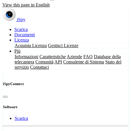
View this page in English
iSpy
Scarica
Documenti
Licenza
Acquista Licenza
Gestisci Licenze
Più
Informazioni
Caratteristiche
Aziende
FAQ
Database della
telecamera
Comunità
API
Consulente di Sistema
Stato del
servizio
Contattaci
iSpyConnect
Software
Scarica