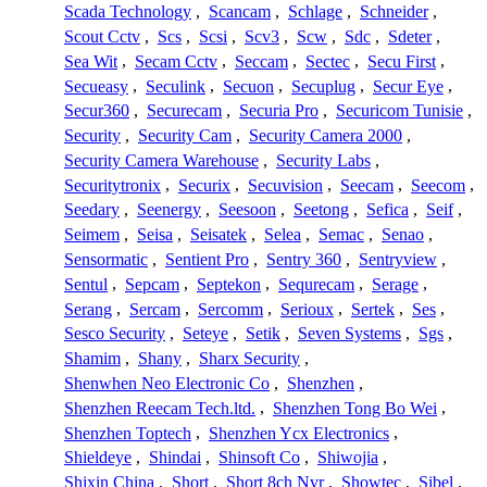
Scada Technology
,
Scancam
,
Schlage
,
Schneider
,
Scout Cctv
,
Scs
,
Scsi
,
Scv3
,
Scw
,
Sdc
,
Sdeter
,
Sea Wit
,
Secam Cctv
,
Seccam
,
Sectec
,
Secu First
,
Secueasy
,
Seculink
,
Secuon
,
Secuplug
,
Secur Eye
,
Secur360
,
Securecam
,
Securia Pro
,
Securicom Tunisie
,
Security
,
Security Cam
,
Security Camera 2000
,
Security Camera Warehouse
,
Security Labs
,
Securitytronix
,
Securix
,
Secuvision
,
Seecam
,
Seecom
,
Seedary
,
Seenergy
,
Seesoon
,
Seetong
,
Sefica
,
Seif
,
Seimem
,
Seisa
,
Seisatek
,
Selea
,
Semac
,
Senao
,
Sensormatic
,
Sentient Pro
,
Sentry 360
,
Sentryview
,
Sentul
,
Sepcam
,
Septekon
,
Sequrecam
,
Serage
,
Serang
,
Sercam
,
Sercomm
,
Serioux
,
Sertek
,
Ses
,
Sesco Security
,
Seteye
,
Setik
,
Seven Systems
,
Sgs
,
Shamim
,
Shany
,
Sharx Security
,
Shenwhen Neo Electronic Co
,
Shenzhen
,
Shenzhen Reecam Tech.ltd.
,
Shenzhen Tong Bo Wei
,
Shenzhen Toptech
,
Shenzhen Ycx Electronics
,
Shieldeye
,
Shindai
,
Shinsoft Co
,
Shiwojia
,
Shixin China
,
Short
,
Short 8ch Nvr
,
Showtec
,
Sibel
,