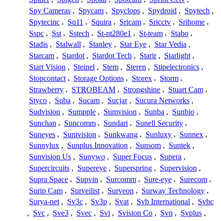
Spy Cameras
,
Spycam
,
Spyclops
,
Spydroid
,
Spytech
,
Spytecinc
,
Sq11
,
Squira
,
Sricam
,
Sricctv
,
Srihome
,
Sspc
,
Sst
,
Sstech
,
St-nt280e1
,
St-team
,
Stabo
,
Stadis
,
Stalwall
,
Stanley
,
Star Eye
,
Star Vedia
,
Starcam
,
Stardot
,
Stardot Tech
,
Starir
,
Starlight
,
Start Vision
,
Steinel
,
Stem
,
Steren
,
Stipelectronics
,
Stopcontact
,
Storage Options
,
Storex
,
Storm
,
Strawberry
,
STROBEAM
,
Strongshine
,
Stuart Cam
,
Styco
,
Suba
,
Sucam
,
Sucjar
,
Sucura Networks
,
Sudvision
,
Sumpple
,
Sumvision
,
Sunba
,
Sunbio
,
Sunchan
,
Suncomm
,
Sundari
,
Sunell Security
,
Suneyes
,
Sunivision
,
Sunkwang
,
Sunluxy
,
Sunnex
,
Sunnylux
,
Sunplus Innovation
,
Sunsom
,
Suntek
,
Sunvision Us
,
Sunywo
,
Super Focus
,
Supera
,
Supercircuits
,
Supereye
,
Superspring
,
Supervision
,
Supra Space
,
Supvin
,
Surcomm
,
Sure-eye
,
Surecom
,
Surip Cam
,
Surveilist
,
Surveon
,
Surway Technology
,
Surya-net
,
Sv3c
,
Sv3p
,
Svat
,
Svb International
,
Svbc
,
Svc
,
Sve3
,
Svec
,
Svi
,
Svision Co
,
Svn
,
Svplus
,