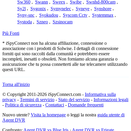
Sw360
,
Swann
,
Sweex
,
Swibe
,
Swnhd-800cam
,
Sy2l
,
Sygonix
,
Symynelec
,
Syneye
,
Synshore
,
Syny-snc
,
Syokudou
,
Syscom Cctv
,
Systemmax
,
Systoda
,
Szneo
,
Szsinocam
Più Fonti
* iSpyConnect non ha alcuna affiliazione, connessione o
associazione con i prodotti di Solwise. I dettagli di connessione
forniti qui sono raccolti dalla comunità e potrebbero essere
incompleti, inesatti o obsoleti. Non forniamo alcuna garanzia o
assicurazione che tu possa connetterti alle tue telecamere utilizzando
questi URL.
Torna all'inizio
© Copyright 2011-2026 iSpyConnect.com -
Informativa sulla
privacy
-
Termini di servizio
-
Stato del servizio
-
Informazioni legali
-
Politica di sicurezza
-
Contattaci
-
Domande frequenti
Nuovo utente?
Visita la homepage
o leggi la nostra
guida utente di
Agent DVR
Confronto:
Agent DVR vs Blue Iris
·
Agent DVR vs Frigate