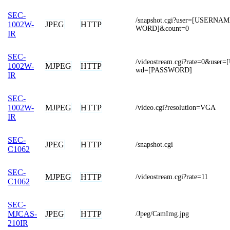
SEC-
/snapshot.cgi?user=[USERN
JPEG
HTTP
1002W-
WORD]&count=0
IR
SEC-
/videostream.cgi?rate=0&us
MJPEG
HTTP
1002W-
wd=[PASSWORD]
IR
SEC-
MJPEG
HTTP
1002W-
/video.cgi?resolution=VGA
IR
SEC-
JPEG
HTTP
/snapshot.cgi
C1062
SEC-
MJPEG
HTTP
/videostream.cgi?rate=11
C1062
SEC-
JPEG
HTTP
MJCAS-
/Jpeg/CamImg.jpg
210IR