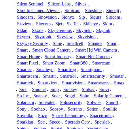
Silent Sentinel
,
Silicon Labs
,
Silvus
,
Simi Ip Camera Viewer
,
Simicam
,
Simshine
,
Sineoji
,
Sinocam
,
Sinovision
,
Sionyx
,
Sip
,
Siqura
,
Siricom
,
Sisview
,
Sitecom
,
Sjet
,
Sk Tel
,
Skilleye
,
Skjm
,
Sklad
,
Skone
,
Sky Genious
,
Skyfield
,
Skylink
,
Skyreo
,
Skytronic
,
Skyview
,
Skyvision
,
Skyway Security
,
Sline
,
Smallcell
,
Smanos
,
Smar
,
Smart
,
Smart Cloud Camera
,
Smart Hd Wifi Camera
,
Smart Home
,
Smart Industry
,
Smart Net Camera
,
Smart Pixel
,
Smart Zoom
,
Smart380
,
Smartcam
,
Smartec
,
Smarteye
,
Smartfrog
,
Smartguard
,
Smartiscam
,
Smartit
,
Smartrol
,
Smartsecurity
,
Smartsf
,
Smarttek
,
Smartview
,
Smartvision
,
Smartwares
,
Smax
,
Smc
,
Smonet
,
Smp
,
Smtkey
,
Smtsec
,
Smvi
,
Sn Ipc
,
Snapav
,
Soar
,
Soggi
,
Soho
,
Solar Ip Camera
,
Solarcam
,
Soleratec
,
Solosecurity
,
Solwise
,
Sonoff
,
Sony
,
Soohao
,
Soospy
,
Sorrano
,
Sotion
,
Soullife
,
Sovmiku
,
Sozo
,
Space Technology
,
Spacetronik
,
Sparklan
,
Spc
,
Speco
,
Sperado Cctv
,
Spetslab
,
Spider
,
Spigen
,
Spotai
,
Spotcam
,
Sprint Cctv
,