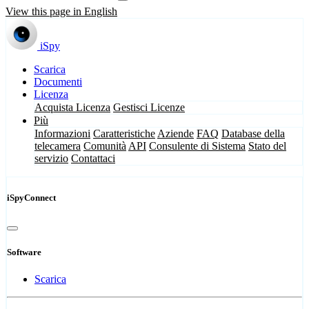
View this page in English
iSpy
Scarica
Documenti
Licenza
Acquista Licenza
Gestisci Licenze
Più
Informazioni
Caratteristiche
Aziende
FAQ
Database della
telecamera
Comunità
API
Consulente di Sistema
Stato del
servizio
Contattaci
iSpyConnect
Software
Scarica