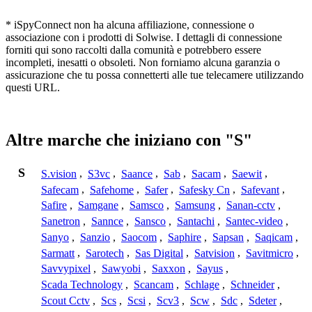
* iSpyConnect non ha alcuna affiliazione, connessione o
associazione con i prodotti di Solwise. I dettagli di connessione
forniti qui sono raccolti dalla comunità e potrebbero essere
incompleti, inesatti o obsoleti. Non forniamo alcuna garanzia o
assicurazione che tu possa connetterti alle tue telecamere utilizzando
questi URL.
Altre marche che iniziano con "S"
S
S.vision
,
S3vc
,
Saance
,
Sab
,
Sacam
,
Saewit
,
Safecam
,
Safehome
,
Safer
,
Safesky Cn
,
Safevant
,
Safire
,
Samgane
,
Samsco
,
Samsung
,
Sanan-cctv
,
Sanetron
,
Sannce
,
Sansco
,
Santachi
,
Santec-video
,
Sanyo
,
Sanzio
,
Saocom
,
Saphire
,
Sapsan
,
Saqicam
,
Sarmatt
,
Sarotech
,
Sas Digital
,
Satvision
,
Savitmicro
,
Savvypixel
,
Sawyobi
,
Saxxon
,
Sayus
,
Scada Technology
,
Scancam
,
Schlage
,
Schneider
,
Scout Cctv
,
Scs
,
Scsi
,
Scv3
,
Scw
,
Sdc
,
Sdeter
,