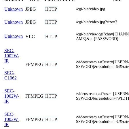
JPEG
HTTP
Unknown
/cgi-bin/video.jpg
JPEG
HTTP
Unknown
/cgi-bin/video.jpg?size=2
/cgi-bin/view.cgi?chn=[CHA
Unknown
VLC
HTTP
AME]&p=[PASSWORD]
SEC-
1002W-
IR
/videostream.asf?user=[USE
FFMPEG
HTTP
,
SSWORD]&resolution=64&rat
SEC-
C1062
SEC-
/videostream.asf?user=[USE
FFMPEG
HTTP
1002W-
SSWORD]&resolution=[WIDT
IR
SEC-
/videostream.asf?user=[USE
FFMPEG
HTTP
1002W-
SSWORD]&resolution=32&rat
IR