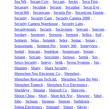
Sea Wit
,
Secam Cctv
,
Seccam
,
Sectec
,
Secu First
,
Secueasy
,
Seculink
,
Secuon
,
Secuplug
,
Secur Eye
,
Secur360
,
Securecam
,
Securia Pro
,
Securicom Tunisie
,
Security
,
Security Cam
,
Security Camera 2000
,
Security Camera Warehouse
,
Security Labs
,
Securitytronix
,
Securix
,
Secuvision
,
Seecam
,
Seecom
,
Seedary
,
Seenergy
,
Seesoon
,
Seetong
,
Sefica
,
Seif
,
Seimem
,
Seisa
,
Seisatek
,
Selea
,
Semac
,
Senao
,
Sensormatic
,
Sentient Pro
,
Sentry 360
,
Sentryview
,
Sentul
,
Sepcam
,
Septekon
,
Sequrecam
,
Serage
,
Serang
,
Sercam
,
Sercomm
,
Serioux
,
Sertek
,
Ses
,
Sesco Security
,
Seteye
,
Setik
,
Seven Systems
,
Sgs
,
Shamim
,
Shany
,
Sharx Security
,
Shenwhen Neo Electronic Co
,
Shenzhen
,
Shenzhen Reecam Tech.ltd.
,
Shenzhen Tong Bo Wei
,
Shenzhen Toptech
,
Shenzhen Ycx Electronics
,
Shieldeye
,
Shindai
,
Shinsoft Co
,
Shiwojia
,
Shixin China
,
Short
,
Short 8ch Nvr
,
Showtec
,
Sibel
,
Sibo
,
Sichuan
,
Siemens
,
Siepem
,
Sightlogix
,
Sigma Electronics
,
Sigmatel
,
Signet
,
Sikvio
,