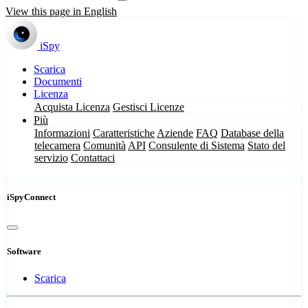
View this page in English
iSpy
Scarica
Documenti
Licenza
Acquista Licenza
Gestisci Licenze
Più
Informazioni
Caratteristiche
Aziende
FAQ
Database della
telecamera
Comunità
API
Consulente di Sistema
Stato del
servizio
Contattaci
iSpyConnect
Software
Scarica