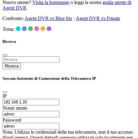
Nuovo utente?
Visita la homepage
o leggi la nostra
guida utente di
Agent DVR
Confronto:
Agent DVR vs Blue Iris
·
Agent DVR vs Frigate
Tema:
Ricerca
Ricerca
Seecam Assistente di Connessione della Telecamera IP
IP
Nome utente
Password
Nota: Utilizza le credenziali della tua telecamera, non il tuo accesso
iSpyConnect. Questi dettagli vengono utilizzati solo localmente per