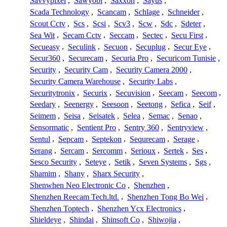
Savvypixel
,
Sawyobi
,
Saxxon
,
Sayus
,
Scada Technology
,
Scancam
,
Schlage
,
Schneider
,
Scout Cctv
,
Scs
,
Scsi
,
Scv3
,
Scw
,
Sdc
,
Sdeter
,
Sea Wit
,
Secam Cctv
,
Seccam
,
Sectec
,
Secu First
,
Secueasy
,
Seculink
,
Secuon
,
Secuplug
,
Secur Eye
,
Secur360
,
Securecam
,
Securia Pro
,
Securicom Tunisie
,
Security
,
Security Cam
,
Security Camera 2000
,
Security Camera Warehouse
,
Security Labs
,
Securitytronix
,
Securix
,
Secuvision
,
Seecam
,
Seecom
,
Seedary
,
Seenergy
,
Seesoon
,
Seetong
,
Sefica
,
Seif
,
Seimem
,
Seisa
,
Seisatek
,
Selea
,
Semac
,
Senao
,
Sensormatic
,
Sentient Pro
,
Sentry 360
,
Sentryview
,
Sentul
,
Sepcam
,
Septekon
,
Sequrecam
,
Serage
,
Serang
,
Sercam
,
Sercomm
,
Serioux
,
Sertek
,
Ses
,
Sesco Security
,
Seteye
,
Setik
,
Seven Systems
,
Sgs
,
Shamim
,
Shany
,
Sharx Security
,
Shenwhen Neo Electronic Co
,
Shenzhen
,
Shenzhen Reecam Tech.ltd.
,
Shenzhen Tong Bo Wei
,
Shenzhen Toptech
,
Shenzhen Ycx Electronics
,
Shieldeye
,
Shindai
,
Shinsoft Co
,
Shiwojia
,