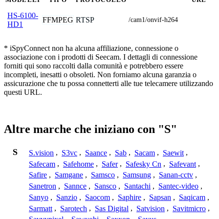
HS-6100-
FFMPEG
RTSP
/cam1/onvif-h264
HD1
* iSpyConnect non ha alcuna affiliazione, connessione o
associazione con i prodotti di Seecam. I dettagli di connessione
forniti qui sono raccolti dalla comunità e potrebbero essere
incompleti, inesatti o obsoleti. Non forniamo alcuna garanzia o
assicurazione che tu possa connetterti alle tue telecamere utilizzando
questi URL.
Altre marche che iniziano con "S"
S
S.vision
,
S3vc
,
Saance
,
Sab
,
Sacam
,
Saewit
,
Safecam
,
Safehome
,
Safer
,
Safesky Cn
,
Safevant
,
Safire
,
Samgane
,
Samsco
,
Samsung
,
Sanan-cctv
,
Sanetron
,
Sannce
,
Sansco
,
Santachi
,
Santec-video
,
Sanyo
,
Sanzio
,
Saocom
,
Saphire
,
Sapsan
,
Saqicam
,
Sarmatt
,
Sarotech
,
Sas Digital
,
Satvision
,
Savitmicro
,