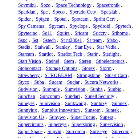
Sovmiku
,
Sozo
,
Space Technology
,
Spacetronik
,
Sparklan
,
Spc
,
Speco
,
Sperado Cctv
,
Spetslab
,
Spider
,
Spigen
,
Spotai
,
Spotcam
,
Sprint Cctv
,
Spy Cameras
,
Spycam
,
Spyclops
,
Spydroid
,
Spytech
,
Spytecinc
,
Sq11
,
Squira
,
Sricam
,
Sricctv
,
Srihome
,
Sspc
,
Sst
,
Sstech
,
St-nt280e1
,
St-team
,
Stabo
,
Stadis
,
Stalwall
,
Stanley
,
Star Eye
,
Star Vedia
,
Starcam
,
Stardot
,
Stardot Tech
,
Starir
,
Starlight
,
Start Vision
,
Steinel
,
Stem
,
Steren
,
Stipelectronics
,
Stopcontact
,
Storage Options
,
Storex
,
Storm
,
Strawberry
,
STROBEAM
,
Strongshine
,
Stuart Cam
,
Styco
,
Suba
,
Sucam
,
Sucjar
,
Sucura Networks
,
Sudvision
,
Sumpple
,
Sumvision
,
Sunba
,
Sunbio
,
Sunchan
,
Suncomm
,
Sundari
,
Sunell Security
,
Suneyes
,
Sunivision
,
Sunkwang
,
Sunluxy
,
Sunnex
,
Sunnylux
,
Sunplus Innovation
,
Sunsom
,
Suntek
,
Sunvision Us
,
Sunywo
,
Super Focus
,
Supera
,
Supercircuits
,
Supereye
,
Superspring
,
Supervision
,
Supra Space
,
Supvin
,
Surcomm
,
Sure-eye
,
Surecom
,