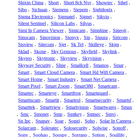
Shixin China
,
Short
,
Short 8ch Nvr
,
Showtec
,
Sibel
,
Sibo
,
Sichuan
,
Siemens
,
Siepem
,
Sightlogix
,
Sigma Electronics
,
Sigmatel
,
Signet
,
Sikvio
,
Silent Sentinel
,
Silicon Labs
,
Silvus
,
Simi Ip Camera Viewer
,
Simicam
,
Simshine
,
Sineoji
,
Sinocam
,
Sinovision
,
Sionyx
,
Sip
,
Siqura
,
Siricom
,
Sisview
,
Sitecom
,
Sjet
,
Sk Tel
,
Skilleye
,
Skjm
,
Sklad
,
Skone
,
Sky Genious
,
Skyfield
,
Skylink
,
Skyreo
,
Skytronic
,
Skyview
,
Skyvision
,
Skyway Security
,
Sline
,
Smallcell
,
Smanos
,
Smar
,
Smart
,
Smart Cloud Camera
,
Smart Hd Wifi Camera
,
Smart Home
,
Smart Industry
,
Smart Net Camera
,
Smart Pixel
,
Smart Zoom
,
Smart380
,
Smartcam
,
Smartec
,
Smarteye
,
Smartfrog
,
Smartguard
,
Smartiscam
,
Smartit
,
Smartrol
,
Smartsecurity
,
Smartsf
,
Smarttek
,
Smartview
,
Smartvision
,
Smartwares
,
Smax
,
Smc
,
Smonet
,
Smp
,
Smtkey
,
Smtsec
,
Smvi
,
Sn Ipc
,
Snapav
,
Soar
,
Soggi
,
Soho
,
Solar Ip Camera
,
Solarcam
,
Soleratec
,
Solosecurity
,
Solwise
,
Sonoff
,
Sony
,
Soohao
,
Soospy
,
Sorrano
,
Sotion
,
Soullife
,