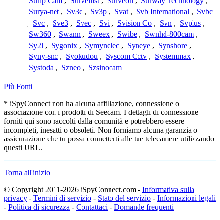
Surip Cam
,
Surveilist
,
Surveon
,
Surway Technology
,
Surya-net
,
Sv3c
,
Sv3p
,
Svat
,
Svb International
,
Svbc
,
Svc
,
Sve3
,
Svec
,
Svi
,
Svision Co
,
Svn
,
Svplus
,
Sw360
,
Swann
,
Sweex
,
Swibe
,
Swnhd-800cam
,
Sy2l
,
Sygonix
,
Symynelec
,
Syneye
,
Synshore
,
Syny-snc
,
Syokudou
,
Syscom Cctv
,
Systemmax
,
Systoda
,
Szneo
,
Szsinocam
Più Fonti
* iSpyConnect non ha alcuna affiliazione, connessione o
associazione con i prodotti di Seecam. I dettagli di connessione
forniti qui sono raccolti dalla comunità e potrebbero essere
incompleti, inesatti o obsoleti. Non forniamo alcuna garanzia o
assicurazione che tu possa connetterti alle tue telecamere utilizzando
questi URL.
Torna all'inizio
© Copyright 2011-2026 iSpyConnect.com -
Informativa sulla
privacy
-
Termini di servizio
-
Stato del servizio
-
Informazioni legali
-
Politica di sicurezza
-
Contattaci
-
Domande frequenti